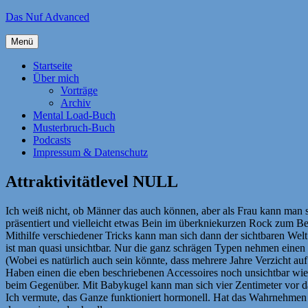
Zum
Das Nuf Advanced
Inhalt
springen
Menü
Startseite
Über mich
Vorträge
Archiv
Mental Load-Buch
Musterbruch-Buch
Podcasts
Impressum & Datenschutz
Attraktivitätlevel NULL
Ich weiß nicht, ob Männer das auch können, aber als Frau kann man s
präsentiert und vielleicht etwas Bein im überkniekurzen Rock zum Bes
Mithilfe verschiedener Tricks kann man sich dann der sichtbaren Welt
ist man quasi unsichtbar. Nur die ganz schrägen Typen nehmen einen 
(Wobei es natürlich auch sein könnte, dass mehrere Jahre Verzicht a
Haben einen die eben beschriebenen Accessoires noch unsichtbar wie 
beim Gegenüber. Mit Babykugel kann man sich vier Zentimeter vor 
Ich vermute, das Ganze funktioniert hormonell. Hat das Wahrnehmen 