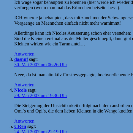
Ich wage sogar behaupten zu koennen (hier werde ich wieder du
verfuegen (wenn man mal das Erbrechen beiseite laesst).
ICH wuerde ja behaupten, dass mit zunehmender Schwangerschaf
Vorgaenge an Maennchen einfach nicht mehr warnimmt!
Allerdings kann ich Nicoles Aeusserung schon eher verstehen:
Sind die Kleinen erstmal aus der Mutter geschluepft, dann gib
Kleinen wirken wie ein Tarnmantel…
Antworten
dasnuf
sagt:
30. Mai 2007 um 06:26 Uhr
Neee, da ist man attraktiv für stressgeplagte, hochverdienende Be
Antworten
Nicole
sagt:
29. Mai 2007 um 19:36 Uhr
Die Steigerung der Unsichtbarkeit erfolgt nach dem ausbrüten
Omi´s und Opi´s, die dem lieben Kleinen in die Wange kneifen.
Antworten
CRen
sagt:
24. Mai 2007 um 22:19 Uhr