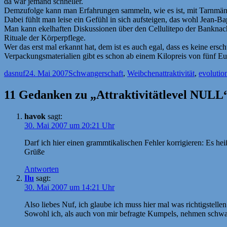
da war jemand schneller.
Demzufolge kann man Erfahrungen sammeln, wie es ist, mit Tarnmänt
Dabei fühlt man leise ein Gefühl in sich aufsteigen, das wohl Jean-Ba
Man kann ekelhaften Diskussionen über den Cellulitepo der Banknac
Rituale der Körperpflege.
Wer das erst mal erkannt hat, dem ist es auch egal, dass es keine e
Verpackungsmaterialien gibt es schon ab einem Kilopreis von fünf Eu
Autor
Veröffentlicht
Kategorien
Schlagwörter
dasnuf
24. Mai 2007
Schwangerschaft
,
Weibchen
attraktivität
,
evolutio
am
11 Gedanken zu „Attraktivitätlevel NULL
havok
sagt:
30. Mai 2007 um 20:21 Uhr
Darf ich hier einen grammtikalischen Fehler korrigieren: Es heiß
Grüße
Antworten
Ilu
sagt:
30. Mai 2007 um 14:21 Uhr
Also liebes Nuf, ich glaube ich muss hier mal was richtigstellen
Sowohl ich, als auch von mir befragte Kumpels, nehmen schwa