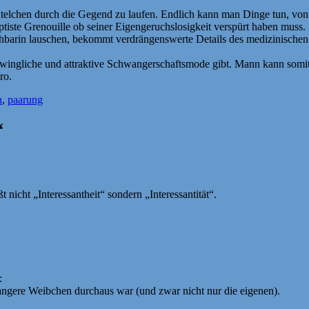
elchen durch die Gegend zu laufen. Endlich kann man Dinge tun, von 
ptiste Grenouille ob seiner Eigengeruchslosigkeit verspürt haben muss.
hbarin lauschen, bekommt verdrängenswerte Details des medizinischen
rschwingliche und attraktive Schwangerschaftsmode gibt. Mann kann som
ro.
n
,
paarung
“
t nicht „Interessantheit“ sondern „Interessantität“.
:
ngere Weibchen durchaus war (und zwar nicht nur die eigenen).