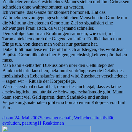
Zentimeter vor das Gesicht eines Mannes stellen und ihm Grimassen
schneiden ohne wahrgenommen zu werden.
Ich vermute, das Ganze funktioniert hormonell. Hat das
Wahrnehmen von gegengeschlechtlichen Menschen im Grunde nur
die Mehrung der eigenen Gene zum Ziel so signalisiert eine
schwangere Frau: ätsch, da war jemand schneller.
Demzufolge kann man Erfahrungen sammeln, wie es ist, mit
Tarnmäntelchen durch die Gegend zu laufen. Endlich kann man
Dinge tun, von denen man vorher nur geträumt hat.
Dabei fühlt man leise ein Gefühl in sich aufsteigen, das wohl Jean-
Baptiste Grenouille ob seiner Eigengeruchslosigkeit verspürt haben
muss.
Man kann ekelhaften Diskussionen über den Cellulitepo der
Banknachbarin lauschen, bekommt verdrängenswerte Details des
medizinischen Lebenslaufes mit und wird Zuschauer verschiedener
– sagen wir – Rituale der Körperpflege.
Wer das erst mal erkannt hat, dem ist es auch egal, dass es keine
erschwingliche und attraktive Schwangerschaftsmode gibt. Mann
kann somit viel Geld sparen, denn Sandsäcke und andere
Verpackungsmaterialien gibt es schon ab einem Kilopreis von fünf
Euro.
Autor
Veröffentlicht
Kategorien
Schlagwörter
dasnuf
24. Mai 2007
Schwangerschaft
,
Weibchen
attraktivität
,
am
evolution
,
paarung
11 Reaktionen