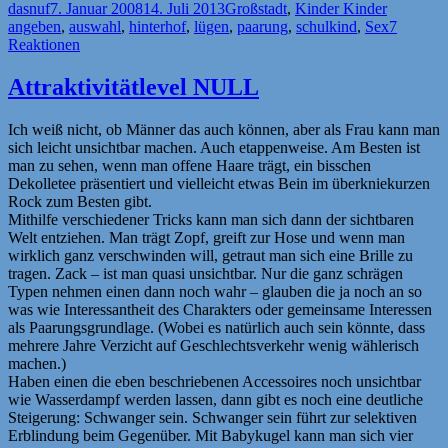
Autor
Veröffentlicht
Kategorien
Schlagwö
dasnuf
7. Januar 2008
14. Juli 2013
Großstadt
,
Kinder Kinder
am
angeben
,
auswahl
,
hinterhof
,
lügen
,
paarung
,
schulkind
,
Sex
7
Reaktionen
Attraktivitätlevel NULL
Ich weiß nicht, ob Männer das auch können, aber als Frau kann man
sich leicht unsichtbar machen. Auch etappenweise. Am Besten ist
man zu sehen, wenn man offene Haare trägt, ein bisschen
Dekolletee präsentiert und vielleicht etwas Bein im überkniekurzen
Rock zum Besten gibt.
Mithilfe verschiedener Tricks kann man sich dann der sichtbaren
Welt entziehen. Man trägt Zopf, greift zur Hose und wenn man
wirklich ganz verschwinden will, getraut man sich eine Brille zu
tragen. Zack – ist man quasi unsichtbar. Nur die ganz schrägen
Typen nehmen einen dann noch wahr – glauben die ja noch an so
was wie Interessantheit des Charakters oder gemeinsame Interessen
als Paarungsgrundlage. (Wobei es natürlich auch sein könnte, dass
mehrere Jahre Verzicht auf Geschlechtsverkehr wenig wählerisch
machen.)
Haben einen die eben beschriebenen Accessoires noch unsichtbar
wie Wasserdampf werden lassen, dann gibt es noch eine deutliche
Steigerung: Schwanger sein. Schwanger sein führt zur selektiven
Erblindung beim Gegenüber. Mit Babykugel kann man sich vier