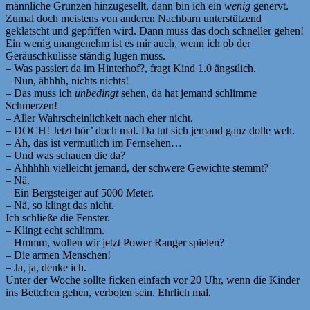
männliche Grunzen hinzugesellt, dann bin ich ein
wenig
genervt.
Zumal doch meistens von anderen Nachbarn unterstützend
geklatscht und gepfiffen wird. Dann muss das doch schneller gehen!
Ein wenig unangenehm ist es mir auch, wenn ich ob der
Geräuschkulisse ständig lügen muss.
– Was passiert da im Hinterhof?, fragt Kind 1.0 ängstlich.
– Nun, ähhhh, nichts nichts!
– Das muss ich
unbedingt
sehen, da hat jemand schlimme
Schmerzen!
– Aller Wahrscheinlichkeit nach eher nicht.
– DOCH! Jetzt hör’ doch mal. Da tut sich jemand ganz dolle weh.
– Äh, das ist vermutlich im Fernsehen…
– Und was schauen die da?
– Ähhhhh vielleicht jemand, der schwere Gewichte stemmt?
– Nä.
– Ein Bergsteiger auf 5000 Meter.
– Nä, so klingt das nicht.
Ich schließe die Fenster.
– Klingt echt schlimm.
– Hmmm, wollen wir jetzt Power Ranger spielen?
– Die armen Menschen!
– Ja, ja, denke ich.
Unter der Woche sollte ficken einfach vor 20 Uhr, wenn die Kinder
ins Bettchen gehen, verboten sein. Ehrlich mal.