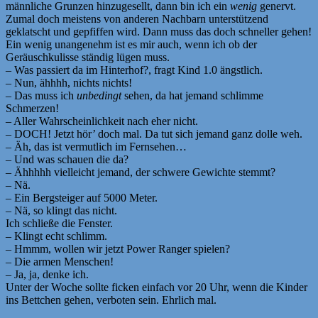
männliche Grunzen hinzugesellt, dann bin ich ein
wenig
genervt.
Zumal doch meistens von anderen Nachbarn unterstützend
geklatscht und gepfiffen wird. Dann muss das doch schneller gehen!
Ein wenig unangenehm ist es mir auch, wenn ich ob der
Geräuschkulisse ständig lügen muss.
– Was passiert da im Hinterhof?, fragt Kind 1.0 ängstlich.
– Nun, ähhhh, nichts nichts!
– Das muss ich
unbedingt
sehen, da hat jemand schlimme
Schmerzen!
– Aller Wahrscheinlichkeit nach eher nicht.
– DOCH! Jetzt hör’ doch mal. Da tut sich jemand ganz dolle weh.
– Äh, das ist vermutlich im Fernsehen…
– Und was schauen die da?
– Ähhhhh vielleicht jemand, der schwere Gewichte stemmt?
– Nä.
– Ein Bergsteiger auf 5000 Meter.
– Nä, so klingt das nicht.
Ich schließe die Fenster.
– Klingt echt schlimm.
– Hmmm, wollen wir jetzt Power Ranger spielen?
– Die armen Menschen!
– Ja, ja, denke ich.
Unter der Woche sollte ficken einfach vor 20 Uhr, wenn die Kinder
ins Bettchen gehen, verboten sein. Ehrlich mal.