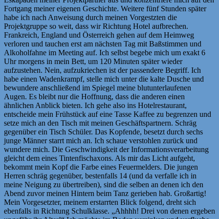
Fortgang meiner eigenen Geschichte. Weitere fünf Stunden später
habe ich nach Anweisung durch meinen Vorgestzten die
Projektgruppe so weit, dass wir Richtung Hotel aufbrechen.
Frankreich, England und Österreich gehen auf dem Heimweg
verloren und tauchen erst am nächsten Tag mit Baßstimmen und
Alkoholfahne im Meeting auf. Ich selbst begebe mich um exakt 6
Uhr morgens in mein Bett, um 120 Minuten später wieder
aufzustehen. Nein, aufzukriechen ist der passendere Begriff. Ich
habe einen Wadenkrampf, stelle mich unter die kalte Dusche und
bewundere anschließend im Spiegel meine blutunterlaufenen
Augen. Es bleibt nur die Hoffnung, dass die anderen einen
ähnlichen Anblick bieten. Ich gehe also ins Hotelrestaurant,
entscheide mein Frühstück auf eine Tasse Kaffee zu begrenzen und
setze mich an den Tisch mit meinen Geschäftspartnern. Schräg
gegenüber ein Tisch Schüler. Das Kopfende, besetzt durch sechs
junge Männer starrt mich an. Ich schaue verstohlen zurück und
wundere mich. Die Geschwindigkeit der Informationsverarbeitung
gleicht dem eines Tintenfischaxons. Als mir das Licht aufgeht,
bekommt mein Kopf die Farbe eines Feuermelders. Die jungen
Herren schräg gegenüber, bestenfalls 14 (und da verfalle ich in
meine Neigung zu übertreiben), sind die selben an denen ich den
Abend zuvor meinen Hintern beim Tanz gerieben hab. Großartig!
Mein Vorgesetzter, meinem erstarrten Blick folgend, dreht sich
ebenfalls in Richtung Schulklasse. „Ahhhh! Drei von denen ergeben