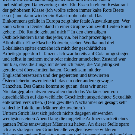
mehrstündigen Dauervortrag nutzt. Ein Essen in einem Restaurant
der gehobenen Klasse (ich wollte schon immer kalte Rote Beete
essen) und dann wieder ein Katastrophenabend. Das
Einkommensgefälle in Europa zeigt hier fatale Auswirkungen. Wer
kann schon in Deutschland in einer Gruppe von zwölf Leuten kund
geben: „Die Runde geht auf mich!“ In den ehemaligen
Ostblockländern kann das jeder, v.a. bei hochprozentigen
Alkoholika. Eine Flasche Rotwein, sieben Wodka und drei
Lokalitäten später entziehe ich mich der geschäftlichen
Arbeitsgruppe durch Tanzen. Ich war bereits auf Cola umgestiegen
und selbst in meinem mehr oder minder umnebelten Zustand war
mir klar, dass die Jungs mit denen ich tanze, die Volljährigkeit
gerade erst überschritten hatten. Gemeinsam mit der
Englischübersetzerin und der gepiercten und tätowierten
Österreicherin inszenierte ich das ein oder andere gewagte
Tänzchen. Das Ganze kommt so gut an, dass wir unser
Nichtangegrabschtwerdenwollen durch das Vortäuschen von
ausschließlich auf das weibliche Geschlecht ausgerichtete Sexualität
entkräften versuchen. (Dem gewillten Nachahmer sei gesagt: sehr
schlechte Taktik, um Männer abzuwehren.)
Unterm Strich lässt sich jedoch nichts dagegen einwenden
wenigstens einen Abend lang die ungeteilte Aufmerksamkeit eines
ganzen Pulks tanzwütiger Männer zu haben. An dieser Stelle spare
ich aus strategischen Gründen alle vergleichsweise wilderen
Eskapaden meiner Projektpartner aus und konzentriere mich auf den