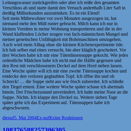
Leitungswasser zurückgreifen oder aber ich reiße den gesamten
Verschluss ab und starte damit den Versuch anderthalb Liter Saft in
dreißig Millisekunden auszutrinken. Es ist ein Elend!
Seit mein Mitbewohner vor zwei Monaten ausgezogen ist, hat
niemand mehr den Müll runter gebracht. Milch kann ich nur in
kleinen Vorräten in meine Wohnung transportieren und die in der
Wand klaffenden Löcher zeugen von fach-männischem Mangel und
meiner genetischen Unfähigkeit mit Bohrmaschinen umzugehen.
Auch wird mein Alltag ohne die kleinen Küchenexperimente öde.
Ich hab selber mal eines versucht, bin aber kläglich gescheitert. Vor
drei Wochen habe ich mir eine Tütenlinsensuppe gekocht. Wie jedes
ordentliche Mädchen habe ich nicht mal die Hälfte gegessen und
den Rest mit verschlossenem Deckel auf dem Herd stehen lassen.
Eine Woche später will ich mir eine zweite Tütensuppe kochen und
entdecke den verloren geglaubten Topf. Ich öffne ihn und oh
Schreck! … die Suppe sieht aus wie frisch zubereitet. Ich schließe
den Tiegel erneut. Eine weitere Woche später schaue ich abermals
hinein. Der Frischezustand unverändert. Ich halte meine Nase an die
Suppe. Nichts. Ich klappe den Deckel zu. Weitere sieben Tage
später gebe ich das Experiment auf. Tütensuppen habe ich
abgeschworen.
Autor
Veröffentlicht
Kategorien
dienuf
5. Mai 2004
Ex-nuf
Keine Reaktionen
am
108376588257306305