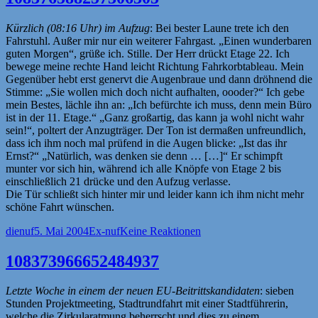
Kürzlich (08:16 Uhr) im Aufzug
: Bei bester Laune trete ich den
Fahrstuhl. Außer mir nur ein weiterer Fahrgast. „Einen wunderbaren
guten Morgen“, grüße ich. Stille. Der Herr drückt Etage 22. Ich
bewege meine rechte Hand leicht Richtung Fahrkorbtableau. Mein
Gegenüber hebt erst genervt die Augenbraue und dann dröhnend die
Stimme: „Sie wollen mich doch nicht aufhalten, oooder?“ Ich gebe
mein Bestes, lächle ihn an: „Ich befürchte ich muss, denn mein Büro
ist in der 11. Etage.“ „Ganz großartig, das kann ja wohl nicht wahr
sein!“, poltert der Anzugträger. Der Ton ist dermaßen unfreundlich,
dass ich ihm noch mal prüfend in die Augen blicke: „Ist das ihr
Ernst?“ „Natürlich, was denken sie denn … […]“ Er schimpft
munter vor sich hin, während ich alle Knöpfe von Etage 2 bis
einschließlich 21 drücke und den Aufzug verlasse.
Die Tür schließt sich hinter mir und leider kann ich ihm nicht mehr
schöne Fahrt wünschen.
Autor
Veröffentlicht
Kategorien
dienuf
5. Mai 2004
Ex-nuf
Keine Reaktionen
am
108373966652484937
Letzte Woche in einem der neuen EU-Beitrittskandidaten
: sieben
Stunden Projektmeeting, Stadtrundfahrt mit einer Stadtführerin,
welche die Zirkularatmung beherrscht und dies zu einem