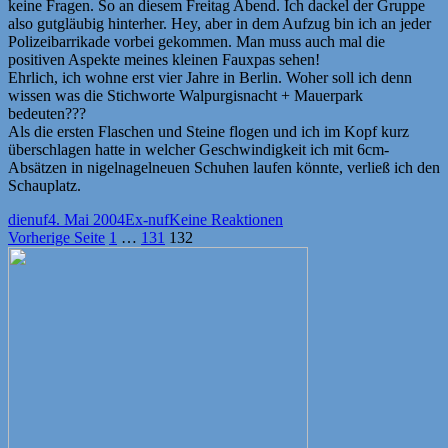
keine Fragen. So an diesem Freitag Abend. Ich dackel der Gruppe
also gutgläubig hinterher. Hey, aber in dem Aufzug bin ich an jeder
Polizeibarrikade vorbei gekommen. Man muss auch mal die
positiven Aspekte meines kleinen Fauxpas sehen!
Ehrlich, ich wohne erst vier Jahre in Berlin. Woher soll ich denn
wissen was die Stichworte Walpurgisnacht + Mauerpark
bedeuten???
Als die ersten Flaschen und Steine flogen und ich im Kopf kurz
überschlagen hatte in welcher Geschwindigkeit ich mit 6cm-
Absätzen in nigelnagelneuen Schuhen laufen könnte, verließ ich den
Schauplatz.
Autor
Veröffentlicht
Kategorien
dienuf
4. Mai 2004
Ex-nuf
Keine Reaktionen
Seitennummerierung
am
Seite
Seite
Seite
Vorherige Seite
1
…
131
132
der
Beiträge