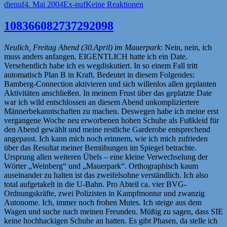
Autor
Veröffentlicht
Kategorien
dienuf
4. Mai 2004
Ex-nuf
Keine Reaktionen
am
108366082737292098
Neulich, Freitag Abend (30.April) im Mauerpark
: Nein, nein, ich
muss anders anfangen. EIGENTLICH hatte ich ein Date.
Versehentlich habe ich es wegdiskutiert. In so einem Fall tritt
automatisch Plan B in Kraft. Bedeutet in diesem Folgendes:
Bamberg-Connection aktivieren und sich willenlos allen geplanten
Aktivitäten anschließen. In meinem Frust über das geplatzte Date
war ich wild entschlossen an diesem Abend unkompliziertere
Männerbekanntschaften zu machen. Deswegen habe ich meine erst
vergangene Woche neu erworbenen hohen Schuhe als Fußkleid für
den Abend gewählt und meine restliche Garderobe entsprechend
angepasst. Ich kann mich noch erinnern, wie ich mich zufrieden
über das Resultat meiner Bemühungen im Spiegel betrachte.
Ursprung allen weiteren Übels – eine kleine Verwechselung der
Wörter „Weinberg“ und „Mauerpark“. Orthographisch kaum
auseinander zu halten ist das zweifelsohne verständlich. Ich also
total aufgetakelt in die U-Bahn. Pro Abteil ca. vier BVG-
Ordnungskräfte, zwei Polizisten in Kampfmontur und zwanzig
Autonome. Ich, immer noch frohen Mutes. Ich steige aus dem
Wagen und suche nach meinen Freunden. Müßig zu sagen, dass SIE
keine hochhackigen Schuhe an hatten. Es gibt Phasen, da stelle ich