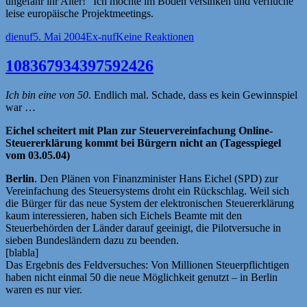
ungefähr ihr Alter!“ Ich möchte im Boden versinken und verfluche
leise europäische Projektmeetings.
Autor
Veröffentlicht
Kategorien
dienuf
5. Mai 2004
Ex-nuf
Keine Reaktionen
am
108367934397592426
Ich bin eine von 50
. Endlich mal. Schade, dass es kein Gewinnspiel
war …
Eichel scheitert mit Plan zur Steuervereinfachung Online-
Steuererklärung kommt bei Bürgern nicht an (Tagesspiegel
vom 03.05.04)
Berlin
. Den Plänen von Finanzminister Hans Eichel (SPD) zur
Vereinfachung des Steuersystems droht ein Rückschlag. Weil sich
die Bürger für das neue System der elektronischen Steuererklärung
kaum interessieren, haben sich Eichels Beamte mit den
Steuerbehörden der Länder darauf geeinigt, die Pilotversuche in
sieben Bundesländern dazu zu beenden.
[blabla]
Das Ergebnis des Feldversuches: Von Millionen Steuerpflichtigen
haben nicht einmal 50 die neue Möglichkeit genutzt – in Berlin
waren es nur vier.