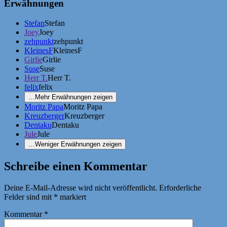
Erwähnungen
Stefan
Stefan
Joey
Joey
zehpunkt
zehpunkt
KleinesF
KleinesF
Girlie
Girlie
Suse
Suse
Herr T.
Herr T.
felix
felix
…
Mehr Erwähnungen zeigen
Moritz Papa
Moritz Papa
Kreuzberger
Kreuzberger
Dentaku
Dentaku
Jule
Jule
…
Weniger Erwähnungen zeigen
Schreibe einen Kommentar
Deine E-Mail-Adresse wird nicht veröffentlicht.
Erforderliche
Felder sind mit
*
markiert
Kommentar
*