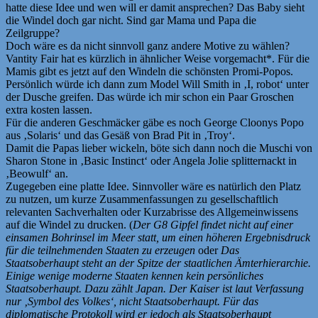
hatte diese Idee und wen will er damit ansprechen? Das Baby sieht
die Windel doch gar nicht. Sind gar Mama und Papa die
Zeilgruppe?
Doch wäre es da nicht sinnvoll ganz andere Motive zu wählen?
Vantity Fair hat es kürzlich in ähnlicher Weise vorgemacht*. Für die
Mamis gibt es jetzt auf den Windeln die schönsten Promi-Popos.
Persönlich würde ich dann zum Model Will Smith in ‚I, robot‘ unter
der Dusche greifen. Das würde ich mir schon ein Paar Groschen
extra kosten lassen.
Für die anderen Geschmäcker gäbe es noch George Cloonys Popo
aus ‚Solaris‘ und das Gesäß von Brad Pit in ‚Troy‘.
Damit die Papas lieber wickeln, böte sich dann noch die Muschi von
Sharon Stone in ‚Basic Instinct‘ oder Angela Jolie splitternackt in
‚Beowulf‘ an.
Zugegeben eine platte Idee. Sinnvoller wäre es natürlich den Platz
zu nutzen, um kurze Zusammenfassungen zu gesellschaftlich
relevanten Sachverhalten oder Kurzabrisse des Allgemeinwissens
auf die Windel zu drucken. (
Der G8 Gipfel findet nicht auf einer
einsamen Bohrinsel im Meer statt, um einen höheren Ergebnisdruck
für die teilnehmenden Staaten zu erzeugen
oder
Das
Staatsoberhaupt steht an der Spitze der staatlichen Ämterhierarchie.
Einige wenige moderne Staaten kennen kein persönliches
Staatsoberhaupt. Dazu zählt Japan. Der Kaiser ist laut Verfassung
nur ‚Symbol des Volkes‘, nicht Staatsoberhaupt. Für das
diplomatische Protokoll wird er jedoch als Staatsoberhaupt