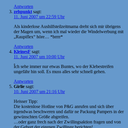
Antworten
zehpunkt
sagt:
11. Juni 2007 um 22:59 Uhr
Als kinderlose Aushilfsteilzeitmama dreht sich mir übrigens
der Magen um, wenn ich mal wieder die Windelwerbung mit
„Raupiflex“ höre… *brrrr*
Antworten
KleinesF
sagt:
11. Juni 2007 um 10:00 Uhr
Îch sehe immer nur etwas Buntes, wo der Klebestreifen
ungefähr hin soll. Es muss alles sehr schnell gehen.
Antworten
Girlie
sagt:
10. Juni 2007 um 21:16 Uhr
Heisser Tipp:
Die kostenlose Hotline von P&G anrufen und sich über
irgendwas beschweren und dafür ne Packung Pampers in der
gewünschten Größe abgreifen.
…oder ganz frech nach der Zwillingsaktion fragen und von
der Geburt der eigenen Zwillinge berichten!