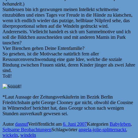
behandelt
.)
Stattdessen bin ich gezwungen meinen Intellekt schrittweise
einzubüßen und eines Tages vor Freude in die Hände zu klatschen,
wenn ich endlich wieder das putzige, hellblaue Nilpferd sehe, das
überproportional selten auf die Windeln gedruckt wird.
Andererseits. Vielleicht handelt es sich um Sammelmotive und ich
soll die Bildchen ausschneiden und mit anderen Mamis im Park
tauschen?
Vier Bienchen gehen Deine Entenfamilie?
So gesehen, ist die Motivsache natürlich fern aller
Ressourcenverschwendung eine gute Idee, welche die soziale
Bindung zwischen Frauen stärkt, deren Kinder jünger als zwei Jahre
sind.
Toll!
*Laut Aussage der Zeitungsverkäuferin im Bezirk Berlin
Friedrichshain geht George Clooney gar nicht, obwohl die Cousine
in Wilmersdorf berichtet hat, dass George schon nach wenigen
Stunden ausverkauft gewesen sei.
Autor
dasnuf
Veröffentlicht am
6. Juni 2007
Kategorien
Babyleben
,
Seltsame Beobachtungen
Schlagwörter
angela-jolie-splitternackt
,
wickeln
,
windeln