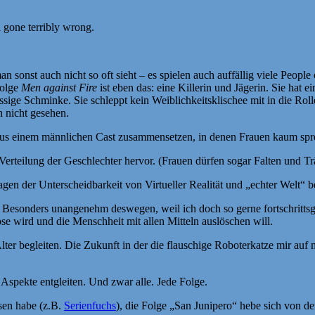
a gone terribly wrong.
n sonst auch nicht so oft sieht – es spielen auch auffällig viele Peop
Folge
Men against Fire
ist eben das: eine Killerin und Jägerin. Sie hat 
sige Schminke. Sie schleppt kein Weiblichkeitsklischee mit in die Roll
h nicht gesehen.
 aus einem männlichen Cast zusammensetzen, in denen Frauen kaum spr
 Verteilung der Geschlechter hervor. (Frauen dürfen sogar Falten und T
Fragen der Unterscheidbarkeit von Virtueller Realität und „echter Welt“ b
esonders unangenehm deswegen, weil ich doch so gerne fortschrittsglä
se wird und die Menschheit mit allen Mitteln auslöschen will.
lter begleiten. Die Zukunft in der die flauschige Roboterkatze mir au
Aspekte entgleiten. Und zwar alle. Jede Folge.
sen habe (z.B.
Serienfuchs
), die Folge „San Junipero“ hebe sich von d