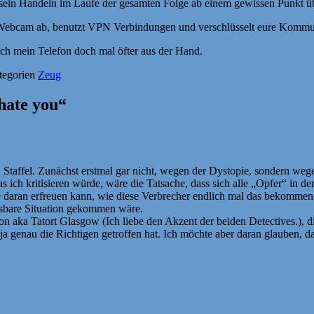
sein Handeln im Laufe der gesamten Folge ab einem gewissen Punkt üb
e Webcam ab, benutzt VPN Verbindungen und verschlüsselt eure Kommu
ch mein Telefon doch mal öfter aus der Hand.
tegorien
Zeug
hate you“
. Staffel. Zunächst erstmal gar nicht, wegen der Dystopie, sondern weg
 ich kritisieren würde, wäre die Tatsache, dass sich alle „Opfer“ in de
 daran erfreuen kann, wie diese Verbrecher endlich mal das bekommen 
ssbare Situation gekommen wäre.
on aka Tatort Glasgow (Ich liebe den Akzent der beiden Detectives.), di
es ja genau die Richtigen getroffen hat. Ich möchte aber daran glauben