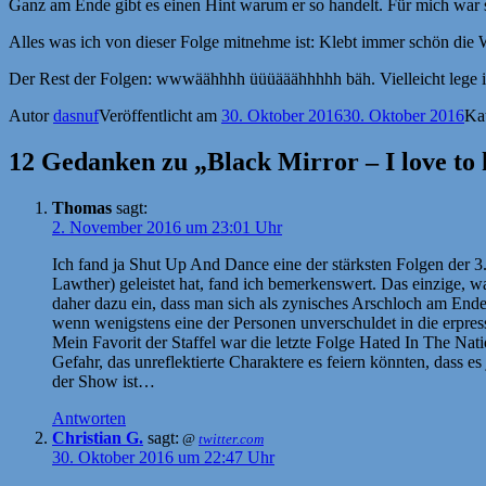
Ganz am Ende gibt es einen Hint warum er so handelt. Für mich war 
Alles was ich von dieser Folge mitnehme ist: Klebt immer schön di
Der Rest der Folgen: wwwäähhhh üüüääähhhhh bäh. Vielleicht lege i
Autor
dasnuf
Veröffentlicht am
30. Oktober 2016
30. Oktober 2016
Ka
12 Gedanken zu „Black Mirror – I love to 
Thomas
sagt:
2. November 2016 um 23:01 Uhr
Ich fand ja Shut Up And Dance eine der stärksten Folgen der 3
Lawther) geleistet hat, fand ich bemerkenswert. Das einzige, was
daher dazu ein, dass man sich als zynisches Arschloch am Ende
wenn wenigstens eine der Personen unverschuldet in die erpre
Mein Favorit der Staffel war die letzte Folge Hated In The Nati
Gefahr, das unreflektierte Charaktere es feiern könnten, dass 
der Show ist…
Antworten
Christian G.
sagt:
@
twitter.com
30. Oktober 2016 um 22:47 Uhr