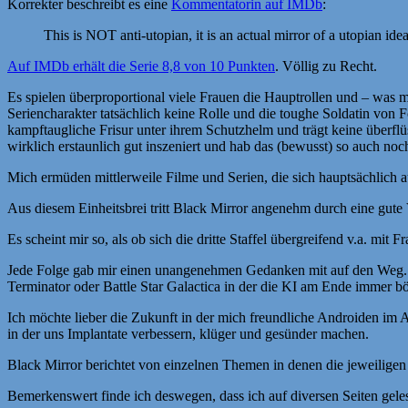
Korrekter beschreibt es eine
Kommentatorin auf IMDb
:
This is NOT anti-utopian, it is an actual mirror of a utopian ide
Auf IMDb erhält die Serie 8,8 von 10 Punkten
. Völlig zu Recht.
Es spielen überproportional viele Frauen die Hauptrollen und – was ma
Seriencharakter tatsächlich keine Rolle und die toughe Soldatin von 
kampftaugliche Frisur unter ihrem Schutzhelm und trägt keine überflüs
wirklich erstaunlich gut inszeniert und hab das (bewusst) so auch noc
Mich ermüden mittlerweile Filme und Serien, die sich hauptsächlich
Aus diesem Einheitsbrei tritt Black Mirror angenehm durch eine gute
Es scheint mir so, als ob sich die dritte Staffel übergreifend v.a. mit 
Jede Folge gab mir einen unangenehmen Gedanken mit auf den Weg. B
Terminator oder Battle Star Galactica in der die KI am Ende immer bö
Ich möchte lieber die Zukunft in der mich freundliche Androiden im A
in der uns Implantate verbessern, klüger und gesünder machen.
Black Mirror berichtet von einzelnen Themen in denen die jeweiligen 
Bemerkenswert finde ich deswegen, dass ich auf diversen Seiten gele