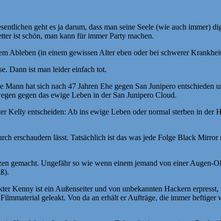
tlichen geht es ja darum, dass man seine Seele (wie auch immer) digit
tter ist schön, man kann für immer Party machen.
nem Ableben (in einem gewissen Alter eben oder bei schwerer Krankheit
e. Dann ist man leider einfach tot.
 Mann hat sich nach 47 Jahren Ehe gegen San Junipero entschieden und
eswegen gegen das ewige Leben in der San Junipero Cloud.
 Kelly entscheiden: Ab ins ewige Leben oder normal sterben in der 
urch erschaudern lässt. Tatsächlich ist das was jede Folge Black Mirr
zen gemacht. Ungefähr so wie wenn einem jemand von einer Augen-OP e
ß).
r Kenny ist ein Außenseiter und von unbekannten Hackern erpresst, w
material geleakt. Von da an erhält er Aufträge, die immer heftiger w