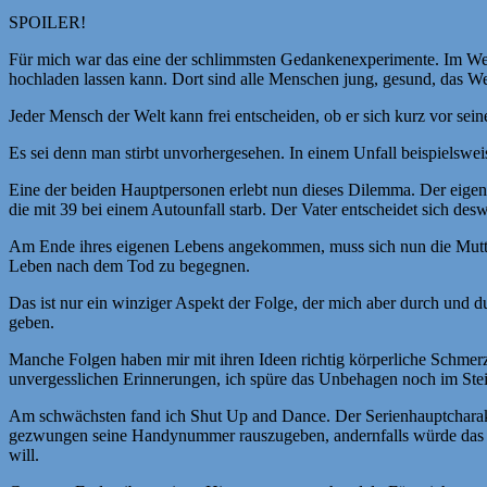
SPOILER!
Für mich war das eine der schlimmsten Gedankenexperimente. Im Wesen
hochladen lassen kann. Dort sind alle Menschen jung, gesund, das We
Jeder Mensch der Welt kann frei entscheiden, ob er sich kurz vor sei
Es sei denn man stirbt unvorhergesehen. In einem Unfall beispielsweis
Eine der beiden Hauptpersonen erlebt nun dieses Dilemma. Der eigene
die mit 39 bei einem Autounfall starb. Der Vater entscheidet sich d
Am Ende ihres eigenen Lebens angekommen, muss sich nun die Mutter
Leben nach dem Tod zu begegnen.
Das ist nur ein winziger Aspekt der Folge, der mich aber durch und d
geben.
Manche Folgen haben mir mit ihren Ideen richtig körperliche Schmer
unvergesslichen Erinnerungen, ich spüre das Unbehagen noch im Stei
Am schwächsten fand ich Shut Up and Dance. Der Serienhauptcharakte
gezwungen seine Handynummer rauszugeben, andernfalls würde das Film
will.