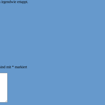
n irgendwie ertappt.
sind mit
*
markiert