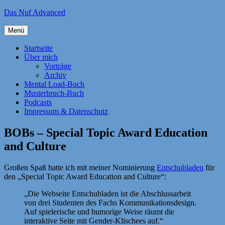
Zum
Das Nuf Advanced
Inhalt
springen
Menü
Startseite
Über mich
Vorträge
Archiv
Mental Load-Buch
Musterbruch-Buch
Podcasts
Impressum & Datenschutz
BOBs – Special Topic Award Education
and Culture
Großen Spaß hatte ich mit meiner Nominierung
Entschubladen
für
den „Special Topic Award Education and Culture“:
„Die Webseite Entschubladen ist die Abschlussarbeit
von drei Studenten des Fachs Kommunikationsdesign.
Auf spielerische und humorige Weise räumt die
interaktive Seite mit Gender-Klischees auf.“