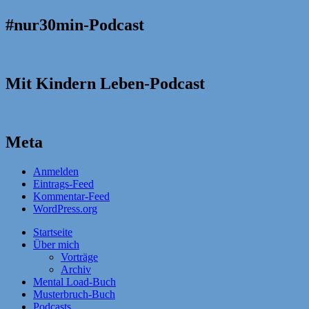
#nur30min-Podcast
Mit Kindern Leben-Podcast
Meta
Anmelden
Eintrags-Feed
Kommentar-Feed
WordPress.org
Startseite
Über mich
Vorträge
Archiv
Mental Load-Buch
Musterbruch-Buch
Podcasts