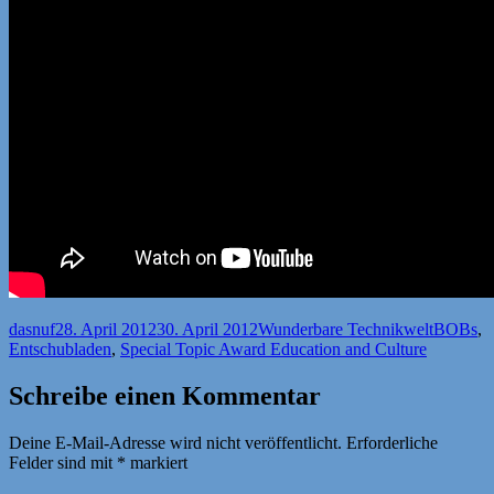
Autor
Veröffentlicht
Kategorien
Schlagwö
dasnuf
28. April 2012
30. April 2012
Wunderbare Technikwelt
BOBs
,
am
Entschubladen
,
Special Topic Award Education and Culture
Schreibe einen Kommentar
Deine E-Mail-Adresse wird nicht veröffentlicht.
Erforderliche
Felder sind mit
*
markiert