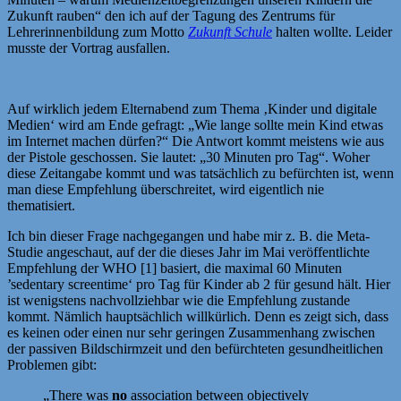
Zukunft rauben“ den ich auf der Tagung des Zentrums für
Lehrerinnenbildung zum Motto
Zukunft Schule
halten wollte. Leider
musste der Vortrag ausfallen.
Auf wirklich jedem Elternabend zum Thema ‚Kinder und digitale
Medien‘ wird am Ende gefragt: „Wie lange sollte mein Kind etwas
im Internet machen dürfen?“ Die Antwort kommt meistens wie aus
der Pistole geschossen. Sie lautet: „30 Minuten pro Tag“. Woher
diese Zeitangabe kommt und was tatsächlich zu befürchten ist, wenn
man diese Empfehlung überschreitet, wird eigentlich nie
thematisiert.
Ich bin dieser Frage nachgegangen und habe mir z. B. die Meta-
Studie angeschaut, auf der die dieses Jahr im Mai veröffentlichte
Empfehlung der WHO [1] basiert, die maximal 60 Minuten
’sedentary screentime‘ pro Tag für Kinder ab 2 für gesund hält. Hier
ist wenigstens nachvollziehbar wie die Empfehlung zustande
kommt. Nämlich hauptsächlich willkürlich. Denn es zeigt sich, dass
es keinen oder einen nur sehr geringen Zusammenhang zwischen
der passiven Bildschirmzeit und den befürchteten gesundheitlichen
Problemen gibt:
„There was
no
association between objectively