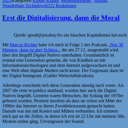
2021
Kategorien
Kinder Kinder
,
Medienmomente
,
Vortrag
,
Wunderbare Technikwelt
322 Reaktionen
Erst die Digitalisierung, dann die Moral
Quelle: geralt@pixabay/So ein bisschen Kapitalismus hat noch
Mit
Marcus Richter
habe ich mich in Folge 1 des Podcasts „
Nur 30
Minuten, dann ist aber Schluss
„, die am 27.12. ausgestrahlt wird,
über den Begriff
Digital Natives
unterhalten. Grundsätzlich ist
erstmal eine Generation gemeint, die von Kindheit an mit
Informationstechnologien und dem Internet aufgewachsen ist und
eine Welt ohne digitale Medien nicht kennt. Der Gegensatz dazu ist
der Digital Immigrant. (Gabler Wirtschaftslexikon).
Allerdings verschiebt sich diese Generation ständig nach vorne. Als
2007 die erste re:publica stattfand, wurden hier auch die Digital
Natives begrüßt. Gemeint waren Menschen, die Anfang der 1970er
geboren wurden. Pioniere insofern als dass sie schon seit Mitte der
1990er das Internet zu ihrem Zweitlebensraum gemacht hatten.
Damals war das mit Kosten und Mühen verbunden. Ich erinnere
mich gut an die Zeiten, in denen ich erst ab 22 Uhr mit meinem 56k-
Modem online ging. Unvergessen der Sound: