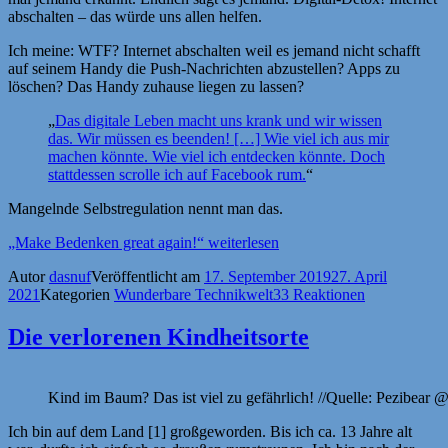
abschalten – das würde uns allen helfen.
Ich meine: WTF? Internet abschalten weil es jemand nicht schafft
auf seinem Handy die Push-Nachrichten abzustellen? Apps zu
löschen? Das Handy zuhause liegen zu lassen?
„
Das digitale Leben macht uns krank und wir wissen
das. Wir müssen es beenden! […] Wie viel ich aus mir
machen könnte. Wie viel ich entdecken könnte. Doch
stattdessen scrolle ich auf Facebook rum.
“
Mangelnde Selbstregulation nennt man das.
„Make Bedenken great again!“
weiterlesen
Autor
dasnuf
Veröffentlicht am
17. September 2019
27. April
2021
Kategorien
Wunderbare Technikwelt
33 Reaktionen
Die verlorenen Kindheitsorte
Kind im Baum? Das ist viel zu gefährlich! //Quelle: Pezibear 
Ich bin auf dem Land [1] großgeworden. Bis ich ca. 13 Jahre alt