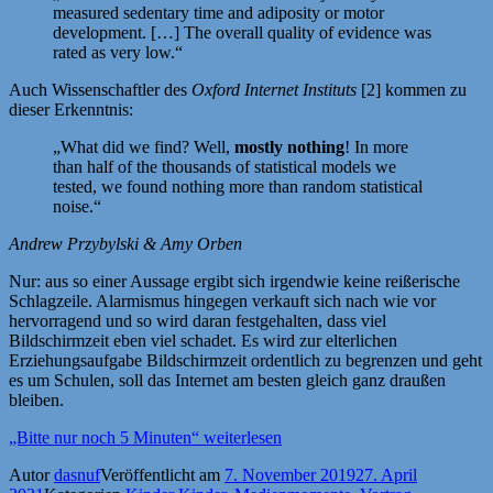
measured sedentary time and adiposity or motor
development. […] The overall quality of evidence was
rated as very low.“
Auch Wissenschaftler des
Oxford Internet Instituts
[2] kommen zu
dieser Erkenntnis:
„What did we find? Well,
mostly nothing
! In more
than half of the thousands of statistical models we
tested, we found nothing more than random statistical
noise.“
Andrew Przybylski & Amy Orben
Nur: aus so einer Aussage ergibt sich irgendwie keine reißerische
Schlagzeile. Alarmismus hingegen verkauft sich nach wie vor
hervorragend und so wird daran festgehalten, dass viel
Bildschirmzeit eben viel schadet. Es wird zur elterlichen
Erziehungsaufgabe Bildschirmzeit ordentlich zu begrenzen und geht
es um Schulen, soll das Internet am besten gleich ganz draußen
bleiben.
„Bitte nur noch 5 Minuten“
weiterlesen
Autor
dasnuf
Veröffentlicht am
7. November 2019
27. April