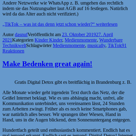
Andere Netzwerke wie WhatsApp z. B. umgehen das rechtlich
indem sie das Nutzungsalter laut AGB auf 16 festlegen. Natürlich
wird da das Alter auch nicht verifiziert.)
„TikTok – was ist das denn jetzt schon wieder?“
weiterlesen
Autor
dasnuf
Veröffentlicht am
23. Oktober 2019
27. April
2021
Kategorien
Kinder Kinder
,
Medienmomente
,
Wunderbare
Technikwelt
Schlagwörter
Medienmomente
,
musically
,
TikTok
91
Reaktionen
Make Bedenken great again!
Gratis Digital Detox gibt es breitflächig in Brandenburg z. B.
Alle Monate wieder geht irgendein Text durch das Netz, der die
Geißel Internet beklagt. Wie es uns abhängig macht, unfrei, alle
Kommunikation unterbindet, uns vereinsamen lässt, 24 Stunden
zum Arbeiten zwingt. Früher als es noch keine Smartphones gab,
war natürlich alles besser. Wir sprangen über Wiesen, Hand in
Hand, uns in die Augen blickend, dem Sonnenuntergang entgegen.
Hundertfach geteilt und enthusiastisch kommentiert. Endlich hat es
mal jemand erkannt. Endlich sagt es jemand. Digital-Detox! Internet