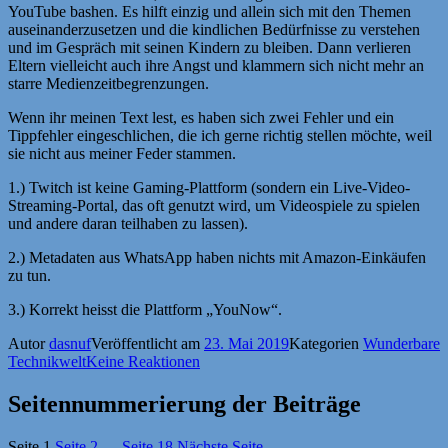
YouTube bashen. Es hilft einzig und allein sich mit den Themen
auseinanderzusetzen und die kindlichen Bedürfnisse zu verstehen
und im Gespräch mit seinen Kindern zu bleiben. Dann verlieren
Eltern vielleicht auch ihre Angst und klammern sich nicht mehr an
starre Medienzeitbegrenzungen.
Wenn ihr meinen Text lest, es haben sich zwei Fehler und ein
Tippfehler eingeschlichen, die ich gerne richtig stellen möchte, weil
sie nicht aus meiner Feder stammen.
1.) Twitch ist keine Gaming-Plattform (sondern ein Live-Video-
Streaming-Portal, das oft genutzt wird, um Videospiele zu spielen
und andere daran teilhaben zu lassen).
2.) Metadaten aus WhatsApp haben nichts mit Amazon-Einkäufen
zu tun.
3.) Korrekt heisst die Plattform „YouNow“.
Autor
dasnuf
Veröffentlicht am
23. Mai 2019
Kategorien
Wunderbare
Technikwelt
Keine Reaktionen
Seitennummerierung der Beiträge
Seite
1
Seite
2
…
Seite
18
Nächste Seite