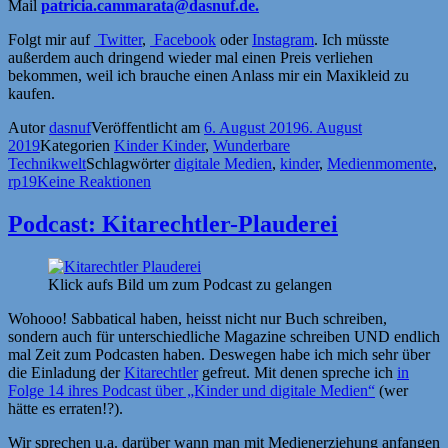
Mail
patricia.cammarata@dasnuf.de.
Folgt mir auf
Twitter
,
Facebook
oder
Instagram
. Ich müsste
außerdem auch dringend wieder mal einen Preis verliehen
bekommen, weil ich brauche einen Anlass mir ein Maxikleid zu
kaufen.
Autor
dasnuf
Veröffentlicht am
6. August 2019
6. August
2019
Kategorien
Kinder Kinder
,
Wunderbare
Technikwelt
Schlagwörter
digitale Medien
,
kinder
,
Medienmomente
,
rp19
Keine Reaktionen
Podcast: Kitarechtler-Plauderei
Klick aufs Bild um zum Podcast zu gelangen
Wohooo! Sabbatical haben, heisst nicht nur Buch schreiben,
sondern auch für unterschiedliche Magazine schreiben UND endlich
mal Zeit zum Podcasten haben. Deswegen habe ich mich sehr über
die Einladung der
Kitarechtler
gefreut. Mit denen spreche ich
in
Folge 14 ihres Podcast über „Kinder und digitale Medien“
(wer
hätte es erraten!?).
Wir sprechen u.a. darüber wann man mit Medienerziehung anfangen