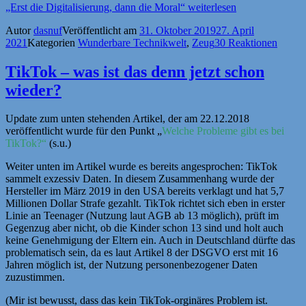
„Erst die Digitalisierung, dann die Moral“
weiterlesen
Autor
dasnuf
Veröffentlicht am
31. Oktober 2019
27. April
2021
Kategorien
Wunderbare Technikwelt
,
Zeug
30 Reaktionen
TikTok – was ist das denn jetzt schon
wieder?
Update zum unten stehenden Artikel, der am 22.12.2018
veröffentlicht wurde für den Punkt „
Welche Probleme gibt es bei
TikTok?“
(s.u.)
Weiter unten im Artikel wurde es bereits angesprochen: TikTok
sammelt exzessiv Daten. In diesem Zusammenhang wurde der
Hersteller im März 2019 in den USA bereits verklagt und hat 5,7
Millionen Dollar Strafe gezahlt. TikTok richtet sich eben in erster
Linie an Teenager (Nutzung laut AGB ab 13 möglich), prüft im
Gegenzug aber nicht, ob die Kinder schon 13 sind und holt auch
keine Genehmigung der Eltern ein. Auch in Deutschland dürfte das
problematisch sein, da es laut Artikel 8 der DSGVO erst mit 16
Jahren möglich ist, der Nutzung personenbezogener Daten
zuzustimmen.
(Mir ist bewusst, dass das kein TikTok-orginäres Problem ist.