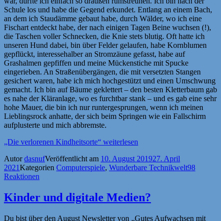
war, durfte ich einfach so draußen rumstreunen. Ich bin nach der
Schule los und habe die Gegend erkundet. Entlang an einem Bach,
an dem ich Staudämme gebaut habe, durch Wälder, wo ich eine
Fischart entdeckt habe, der nach einigen Tagen Beine wuchsen (!),
die Taschen voller Schnecken, die Knie stets blutig. Oft hatte ich
unseren Hund dabei, bin über Felder gelaufen, habe Kornblumen
gepflückt, interessehalber an Stromzäune gefasst, habe auf
Grashalmen gepfiffen und meine Mückenstiche mit Spucke
eingerieben. An Straßenübergängen, die mit versetzten Stangen
gesichert waren, habe ich mich hochgestützt und einen Umschwung
gemacht. Ich bin auf Bäume geklettert – den besten Kletterbaum gab
es nahe der Kläranlage, wo es furchtbar stank – und es gab eine sehr
hohe Mauer, die bin ich nur runtergesprungen, wenn ich meinen
Lieblingsrock anhatte, der sich beim Springen wie ein Fallschirm
aufplusterte und mich abbremste.
„Die verlorenen Kindheitsorte“
weiterlesen
Autor
dasnuf
Veröffentlicht am
10. August 2019
27. April
2021
Kategorien
Computerspiele
,
Wunderbare Technikwelt
98
Reaktionen
Kinder und digitale Medien?
Du bist über den August Newsletter von „Gutes Aufwachsen mit