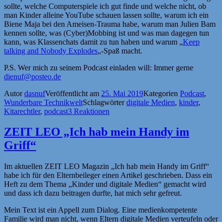
sollte, welche Computerspiele ich gut finde und welche nicht, ob
man Kinder alleine YouTube schauen lassen sollte, warum ich ein
Biene Maja bei den Ameisen-Trauma habe, warum man Julien Bam
kennen sollte, was (Cyber)Mobbing ist und was man dagegen tun
kann, was Klassenchats damit zu tun haben und warum „
Keep
talking and Nobody Explodes
„-Spaß macht.
P.S. Wer mich zu seinem Podcast einladen will: Immer gerne
dienuf@posteo.de
Autor
dasnuf
Veröffentlicht am
25. Mai 2019
Kategorien
Podcast
,
Wunderbare Technikwelt
Schlagwörter
digitale Medien
,
kinder
,
Kitarechtler
,
podcast
3 Reaktionen
ZEIT LEO „Ich hab mein Handy im
Griff“
Im aktuellen ZEIT LEO Magazin „Ich hab mein Handy im Griff“
habe ich für den Elternbeileger einen Artikel geschrieben. Dass ein
Heft zu dem Thema „Kinder und digitale Medien“ gemacht wird
und dass ich dazu beitragen durfte, hat mich sehr gefreut.
Mein Text ist ein Appell zum Dialog. Eine medienkompetente
Familie wird man nicht, wenn Eltern digitale Medien verteufeln oder