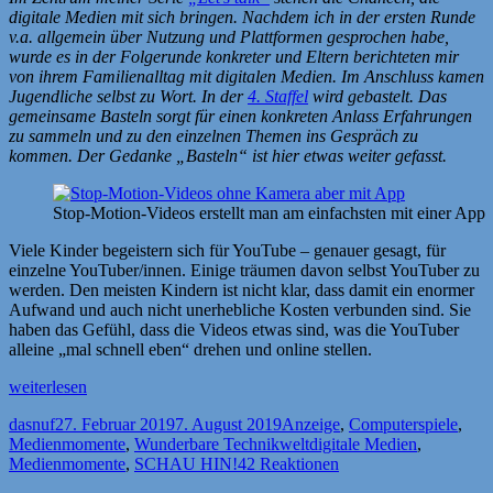
digitale Medien mit sich bringen. Nachdem ich in der ersten Runde
v.a. allgemein über Nutzung und Plattformen gesprochen habe,
wurde es in der Folgerunde konkreter und Eltern berichteten mir
von ihrem Familienalltag mit digitalen Medien. Im Anschluss kamen
Jugendliche selbst zu Wort. In der
4. Staffel
wird gebastelt. Das
gemeinsame Basteln sorgt für einen konkreten Anlass Erfahrungen
zu sammeln und zu den einzelnen Themen ins Gespräch zu
kommen. Der Gedanke „Basteln“ ist hier etwas weiter gefasst.
Stop-Motion-Videos erstellt man am einfachsten mit einer App
Viele Kinder begeistern sich für YouTube – genauer gesagt, für
einzelne YouTuber/innen. Einige träumen davon selbst YouTuber zu
werden. Den meisten Kindern ist nicht klar, dass damit ein enormer
Aufwand und auch nicht unerhebliche Kosten verbunden sind. Sie
haben das Gefühl, dass die Videos etwas sind, was die YouTuber
alleine „mal schnell eben“ drehen und online stellen.
„[Anzeige]
weiterlesen
Let’s
Autor
Veröffentlicht
Kategorien
dasnuf
27. Februar 2019
7. August 2019
Anzeige
,
Computerspiele
,
talk
am
Schlagwörter
Medienmomente
,
Wunderbare Technikwelt
digitale Medien
,
–
Medienmomente
,
SCHAU HIN!
42 Reaktionen
Stop
Motion