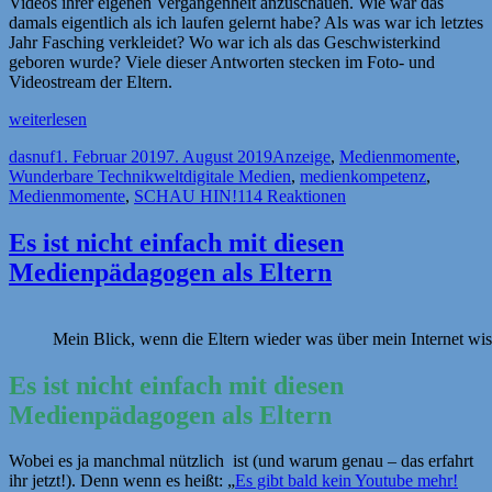
Videos ihrer eigenen Vergangenheit anzuschauen. Wie war das
damals eigentlich als ich laufen gelernt habe? Als was war ich letztes
Jahr Fasching verkleidet? Wo war ich als das Geschwisterkind
geboren wurde? Viele dieser Antworten stecken im Foto- und
Videostream der Eltern.
„[Anzeige]
weiterlesen
Let’s
Autor
Veröffentlicht
Kategorien
dasnuf
1. Februar 2019
7. August 2019
Anzeige
,
Medienmomente
,
talk
am
Schlagwörter
Wunderbare Technikwelt
digitale Medien
,
medienkompetenz
,
–
Medienmomente
,
SCHAU HIN!
114 Reaktionen
Videos
per
QR-
Es ist nicht einfach mit diesen
Code
Medienpädagogen als Eltern
in
Fotoalben
einbinden“
Mein Blick, wenn die Eltern wieder was über mein Internet wi
Es ist nicht einfach mit diesen
Medienpädagogen als Eltern
Wobei es ja manchmal nützlich ist (und warum genau – das erfahrt
ihr jetzt!). Denn wenn es heißt: „
Es gibt bald kein Youtube mehr!