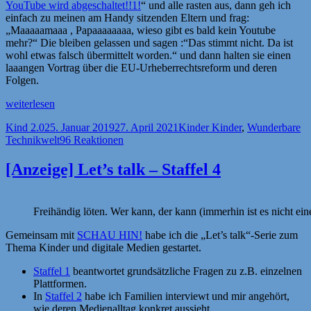
YouTube wird abgeschaltet!!1!
“ und alle rasten aus, dann geh ich
einfach zu meinen am Handy sitzenden Eltern und frag:
„Maaaaamaaa , Papaaaaaaaa, wieso gibt es bald kein Youtube
mehr?“ Die bleiben gelassen und sagen :“Das stimmt nicht. Da ist
wohl etwas falsch übermittelt worden.“ und dann halten sie einen
laaangen Vortrag über die EU-Urheberrechtsreform und deren
Folgen.
„Es
weiterlesen
ist
Autor
Veröffentlicht
Kategorien
Kind 2.0
25. Januar 2019
27. April 2021
Kinder Kinder
,
Wunderbare
nicht
am
Technikwelt
96 Reaktionen
einfach
mit
diesen
[Anzeige] Let’s talk – Staffel 4
Medienpädagogen
als
Eltern“
Freihändig löten. Wer kann, der kann (immerhin ist es nicht ein
Gemeinsam mit
SCHAU HIN!
habe ich die „Let’s talk“-Serie zum
Thema Kinder und digitale Medien gestartet.
Staffel 1
beantwortet grundsätzliche Fragen zu z.B. einzelnen
Plattformen.
In
Staffel 2
habe ich Familien interviewt und mir angehört,
wie deren Medienalltag konkret aussieht.