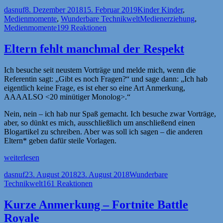
Minuten,
Autor
Veröffentlicht
Kategorien
dasnuf
8. Dezember 2018
15. Februar 2019
Kinder Kinder
,
dann
am
Schlagwörter
Medienmomente
,
Wunderbare Technikwelt
Medienerziehung
,
ist
Medienmomente
199 Reaktionen
aber
Schluß!“
Eltern fehlt manchmal der Respekt
Ich besuche seit neustem Vorträge und melde mich, wenn die
Referentin sagt: „Gibt es noch Fragen?“ und sage dann: „Ich hab
eigentlich keine Frage, es ist eher so eine Art Anmerkung,
AAAALSO <20 minütiger Monolog>.“
Nein, nein – ich hab nur Spaß gemacht. Ich besuche zwar Vorträge,
aber, so dünkt es mich, ausschließlich um anschließend einen
Blogartikel zu schreiben. Aber was soll ich sagen – die anderen
Eltern* geben dafür steile Vorlagen.
„Eltern
weiterlesen
fehlt
Autor
Veröffentlicht
Kategorien
dasnuf
23. August 2018
23. August 2018
Wunderbare
manchmal
am
Technikwelt
161 Reaktionen
der
Respekt“
Kurze Anmerkung – Fortnite Battle
Royale