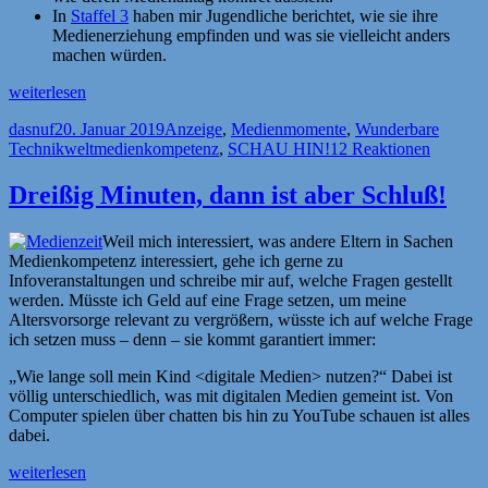
In
Staffel 3
haben mir Jugendliche berichtet, wie sie ihre
Medienerziehung empfinden und was sie vielleicht anders
machen würden.
„[Anzeige]
weiterlesen
Let’s
Autor
Veröffentlicht
Kategorien
dasnuf
20. Januar 2019
Anzeige
,
Medienmomente
,
Wunderbare
talk
am
Schlagwörter
Technikwelt
medienkompetenz
,
SCHAU HIN!
12 Reaktionen
–
Staffel
4“
Dreißig Minuten, dann ist aber Schluß!
Weil mich interessiert, was andere Eltern in Sachen
Medienkompetenz interessiert, gehe ich gerne zu
Infoveranstaltungen und schreibe mir auf, welche Fragen gestellt
werden. Müsste ich Geld auf eine Frage setzen, um meine
Altersvorsorge relevant zu vergrößern, wüsste ich auf welche Frage
ich setzen muss – denn – sie kommt garantiert immer:
„Wie lange soll mein Kind <digitale Medien> nutzen?“ Dabei ist
völlig unterschiedlich, was mit digitalen Medien gemeint ist. Von
Computer spielen über chatten bis hin zu YouTube schauen ist alles
dabei.
„Dreißig
weiterlesen