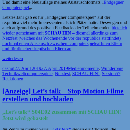
Und damit eine Neuauflage meines Austauschformats „
Endgegner
Computerspiel
„.
Letztes Jahr gab es für „Endgegner Computerspiel“ auf der
re:pubica viel mehr Interessenten als ich Plätze hatte. Deswegen und
auch aufgrund des positiven Feedbacks der Teilnehmenden
biete ich
wieder gemeinsam mit
SCHAU HIN
– diesmal allerdings zum
Netzfest (welches das Wochenende vor der re:publica stattfindet)
nochmal einen Austausch zwischen computerspieleaffinen Eltern
und für die eher skeptischen Eltern an
.
„Netzfest
weiterlesen
is
Autor
Veröffentlicht
Kategorien
dasnuf
27. April 2019
27. April 2019
Medienmomente
,
Wunderbare
coming!“
am
Schlagwörter
Technikwelt
computerspiele
,
Netzfest
,
SCHAU HIN!
,
Session
57
Reaktionen
[Anzeige] Let’s talk – Stop Motion Filme
erstellen und hochladen
„Let’s talk“ S04E02 zusammen mit SCHAU HIN!
Jetzt wird gebastelt
Im Zentrum meiner Serie
„Let’s talk“
stehen die Chancen, die