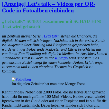
Filme
[Anzeige] Let’s talk – Videos per QR-
erstellen
Code in Fotoalben einbinden
und
hochladen“
„Let’s talk“ S04E01 z
usammen mit SCHAU HIN!
Jetzt wird gebastelt
Im Zentrum meiner Serie
„Let’s talk“
stehen die Chancen, die
digitale Medien mit sich bringen. Nachdem ich in der ersten Runde
v.a. allgemein über Nutzung und Plattformen gesprochen habe,
wurde es in der Folgerunde konkreter und Eltern berichteten mir
von ihrem Familienalltag mit digitalen Medien. Im Anschluss kamen
Jugendliche selbst zu Wort. In der
4. Staffel
wird gebastelt. Das
gemeinsame Basteln sorgt für einen konkreten Anlass Erfahrungen
zu sammeln und zu den einzelnen Themen ins Gespräch zu
kommen.
Im digitalen Zeitalter hat man eine Menge Fotos
Kennt ihr das? Neben den 2.000 Fotos, die ihr letztes Jahr gemacht
habt, habt ihr noch gefühlte 100 Mini-Videos. Beides verschwindet
irgendwann in der Cloud oder auf einer Festplatte und ist v.a. für die
Kinder nicht zugänglich. Dabei lieben es Kinder sich Fotos und