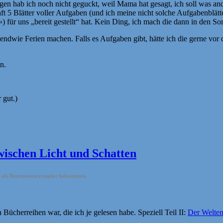
olgen hab ich noch nicht geguckt, weil Mama hat gesagt, ich soll was an
aft 5 Blätter voller Aufgaben (und ich meine nicht solche Aufgabenblätte
 für uns „bereit gestellt“ hat. Kein Ding, ich mach die dann in den So
endwie Ferien machen. Falls es Aufgaben gibt, hätte ich die gerne vor 
n.
 gut.)
wischen Licht und Schatten
os als Rezensionsexemplar bekommen.
Bücherreihen war, die ich je gelesen habe. Speziell Teil II:
Der Welten