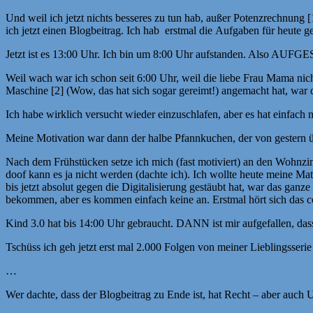
Und weil ich jetzt nichts besseres zu tun hab, außer Potenzrechnung
ich jetzt einen Blogbeitrag. Ich hab erstmal die Aufgaben für heute g
Jetzt ist es 13:00 Uhr. Ich bin um 8:00 Uhr aufstanden. Also A
Weil wach war ich schon seit 6:00 Uhr, weil die liebe Frau Mama nic
Maschine [2] (Wow, das hat sich sogar gereimt!) angemacht hat, war
Ich habe wirklich versucht wieder einzuschlafen, aber es hat einfach ni
Meine Motivation war dann der halbe Pfannkuchen, der von gestern ü
Nach dem Frühstücken setze ich mich (fast motiviert) an den Wohnzi
doof kann es ja nicht werden (dachte ich). Ich wollte heute meine Mat
bis jetzt absolut gegen die Digitalisierung gestäubt hat, war das g
bekommen, aber es kommen einfach keine an. Erstmal hört sich das cool
Kind 3.0 hat bis 14:00 Uhr gebraucht. DANN ist mir aufgefallen, das
Tschüss ich geh jetzt erst mal 2.000 Folgen von meiner Lieblingsseri
…
Wer dachte, dass der Blogbeitrag zu Ende ist, hat Recht – aber auch 