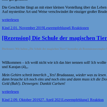
Die Geschichte fängt an mit einer kleinen Vorstellung über das Leben 
Auf mysteriöse Art und Weise verschwindet ihr einziger großer Bruder i
„[Rezension]
weiterlesen
Der
Autor
Veröffentlicht
Kategorien
Kind 2.0
1. November 2019
Leseempfehlung
6 Reaktionen
Welten-
am
Express
Teil
[Rezension] Die Schule der magischen Tie
II:
Zwischen
Disclosure: Wir haben „Die Schule der magischen Tiere“ kostenlos als Rezensionsexempla
Licht
und
Schatten“
Willkommen – ich weiß nicht wie ich das hier nennen soll! Ich wollt
und Karajan (4)
„.
Mein Gehirn schreit innerlich „Yes! Brudaaaaa, wieder was zu lesen ge
dann brauche ich noch eins und noch eins und dann muss ich die Dosi
Geld (Buh!). Deswegen: Dankiii Carlsen!
„[Rezension]
weiterlesen
Die
Autor
Veröffentlicht
Kategorien
Kind 2.0
9. Oktober 2019
27. April 2021
Leseempfehlung
1 Reaktion
Schule
am
der