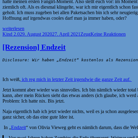
hatte meinen ersten Fangirl-Moment. Also stellt euch vor: im Moment 
ziemlich oft. Als es diesmal klingelte, war ich mir eigentlich schon 
geholt. Ich muss zugeben bei allen Paketsachen bin ich sehr neugierig.
Hoffnung auf irgendwas cooles darf man ja immer haben, oder?
„[Rezension]
weiterlesen
Die
Autor
Veröffentlicht
Kategorien
Kind 2.0
29. August 2020
27. April 2021
Zeug
Keine Reaktionen
Schule
am
der
[Rezension] Endzeit
magischen
Tiere
Disclosure: Wir haben „Endzeit“ kostenlos als Rezension
–
Benni
und
Henrietta“
Ich weiß,
ich reg mich in letzter Zeit irgendwie die ganze Zeit auf.
Jetzt kommt aber wieder was sinnvolles. Ich bin nämlich wieder total
kann, aber mein Rücken sieht das etwas anders (ich glaube, ich werd 
Problem: Ich hatte nix. Bis jetzt.
Naja eigentlich hab ich jetzt wieder nichts, weil es ja schon ausgele
ganz sicher, ob das eine gute Idee ist.
In „
Endzeit
“ von Olivia Vieweg geht es nämlich darum, dass die We
Vor zwei Jahren haben Zombies die Erde überrannt. Weimar und Jen