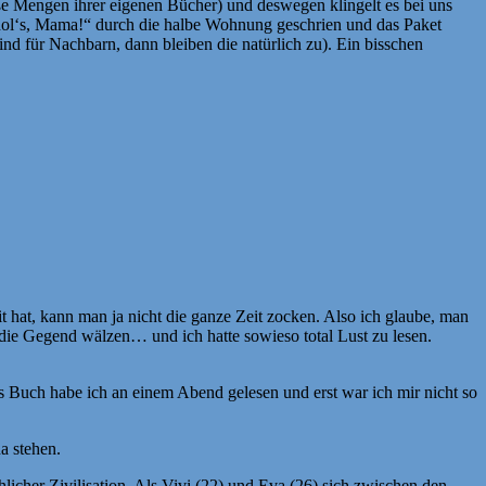
roße Mengen ihrer eigenen Bücher) und deswegen klingelt es bei uns
Ich hol‘s, Mama!“ durch die halbe Wohnung geschrien und das Paket
sind für Nachbarn, dann bleiben die natürlich zu). Ein bisschen
t hat, kann man ja nicht die ganze Zeit zocken. Also ich glaube, man
h die Gegend wälzen… und ich hatte sowieso total Lust zu lesen.
das Buch habe ich an einem Abend gelesen und erst war ich mir nicht so
a stehen.
icher Zivilisation. Als Vivi (22) und Eva (26) sich zwischen den