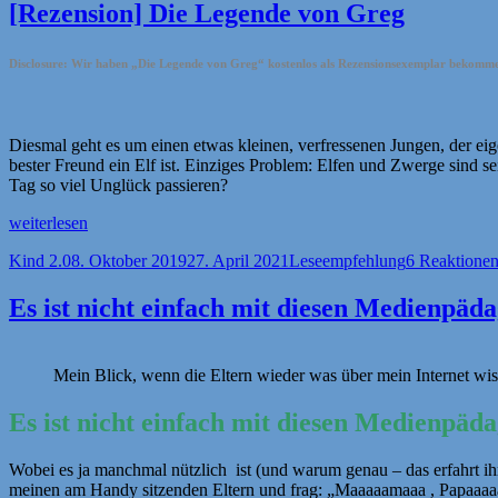
magischen
[Rezension] Die Legende von Greg
Tiere“
Disclosure: Wir haben „Die Legende von Greg“ kostenlos als Rezensionsexemplar bekomm
Diesmal geht es um einen etwas kleinen, verfressenen Jungen, der eige
bester Freund ein Elf ist. Einziges Problem: Elfen und Zwerge sind
Tag so viel Unglück passieren?
„[Rezension]
weiterlesen
Die
Autor
Veröffentlicht
Kategorien
Kind 2.0
8. Oktober 2019
27. April 2021
Leseempfehlung
6 Reaktione
Legende
am
von
Greg“
Es ist nicht einfach mit diesen Medienpäda
Mein Blick, wenn die Eltern wieder was über mein Internet wi
Es ist nicht einfach mit diesen Medienpäda
Wobei es ja manchmal nützlich ist (und warum genau – das erfahrt ihr
meinen am Handy sitzenden Eltern und frag: „Maaaaamaaa , Papaaaaaaa