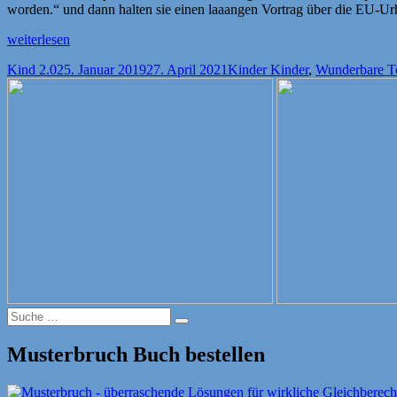
worden.“ und dann halten sie einen laaangen Vortrag über die EU-Ur
„Es
weiterlesen
ist
Autor
Veröffentlicht
Kategorien
Kind 2.0
25. Januar 2019
27. April 2021
Kinder Kinder
,
Wunderbare T
nicht
am
einfach
mit
diesen
Medienpädagogen
als
Eltern“
Suche
Suche
nach:
Musterbruch Buch bestellen