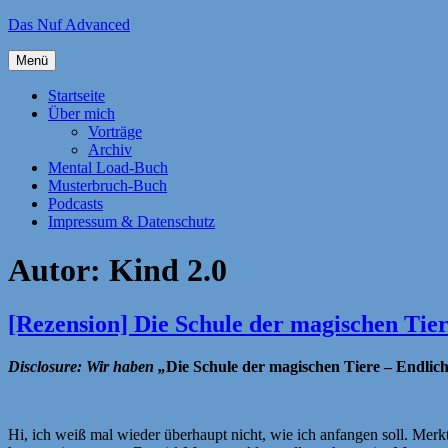
Zum
Das Nuf Advanced
Inhalt
springen
Menü
Startseite
Über mich
Vorträge
Archiv
Mental Load-Buch
Musterbruch-Buch
Podcasts
Impressum & Datenschutz
Autor:
Kind 2.0
[Rezension] Die Schule der magischen Tie
Di
sclosure: Wir haben „
Die Schule der magischen Tiere – Endlich
Hi, ich weiß mal wieder überhaupt nicht, wie ich anfangen soll. Merk