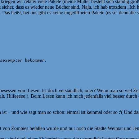
kriegen wir relativ viele Pakete (meine Mutter bestellt sich ständig g
fast sicher, dass es wieder neue Bücher sind. Naja, ich hab trotzdem „
 Das heißt, bei uns gibt es keine ungeöffneten Pakete (es sei denn die 
sexemplar bekommen.
 besessen vom Lesen. Ist doch verständlich, oder? Wenn man so viel Zei
alt, Hilfeeeee!). Beim Lesen kann ich mich jedenfalls viel besser durc
sen ist – und wie sagt man so schön: einmal ist keinmal oder so :'( Und 
lt von Zombies befallen wurde und nur noch die Städte Weimar und Jen
a sind dank eines Sicherheitszauns die vermutlich letzten Orte menschl