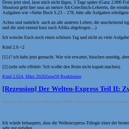
Denn jetzt sind, lasst mich nicht lügen, 3 Tage später (Ganz 2.000 F
Shoutout geht hier raus an mein/e Alt-Griechisch-Lehrerin, die ernsth
Aufgaben wie »Siehe Buch S.23 – 278, bitte alle Aufgaben erledigen«)
Achso und natürlich auch an alle anderen Lehrer, die anscheinend irg
und die sind einmal kurz nach Afrika abgebogen…)
Ich wüsche Euch noch einen schönen Tag und nicht zu viele Aufgabe
Kind 2.0 <2
[1] (? ich habs jetzt gemacht. War wie erwartet, bisschen unnötig, aber
[2] (sehr sehr effektiv ?ich wollte den Reim nicht kaputt machen)
Autor
Veröffentlicht
Kategorien
Kind 2.0
24. März 2020
Zeug
59 Reaktionen
am
[Rezension] Der Welten-Express Teil II: Z
Disclosure: Wir haben „Der Welten-Express Teil II: Zwischen Licht und Schatten“ kostenl
Ich würde behaupten, dass die Weltenexpress-Trilogie einer der besten 
sehr gut gefallen.