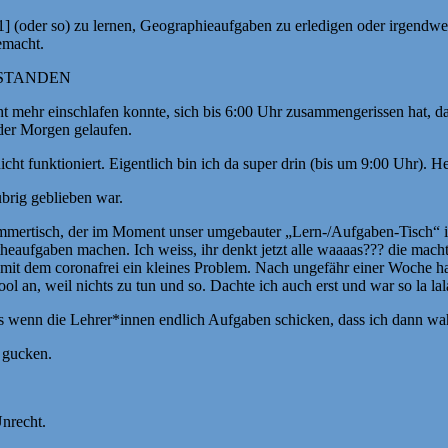
 [1] (oder so) zu lernen, Geographieaufgaben zu erledigen oder irgend
emacht.
UFGESTANDEN
ht mehr einschlafen konnte, sich bis 6:00 Uhr zusammengerissen hat, d
 der Morgen gelaufen.
cht funktioniert. Eigentlich bin ich da super drin (bis um 9:00 Uhr). He
brig geblieben war.
mmertisch, der im Moment unser umgebauter „Lern-/Aufgaben-Tisch“ ist
heaufgaben machen. Ich weiss, ihr denkt jetzt alle waaaas??? die macht (
anze mit dem coronafrei ein kleines Problem. Nach ungefähr einer Woche
 an, weil nichts zu tun und so. Dachte ich auch erst und war so la lal
s wenn die Lehrer*innen endlich Aufgaben schicken, dass ich dann wah
e gucken.
Unrecht.