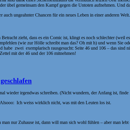
l oder übel gemeinsam den Kampf gegen die Untoten aufnehmen. Und d
er auch ungeahnter Chancen für ein neues Leben in einer anderen Welt.
etracht zieht, dass es ein Comic ist, klingt es noch schlechter (weil es 
2 empfehlen (wie zur Hölle schreibt man das? Oh mit h) und wenn Sie 
 und habe zwei exemplarisch rausgesucht: Seite 46 und 106 – das sind ni
Zettel mit der 46 und der 106 mitnehmen!
 geschlafen
mal wieder irgendwas schreiben. (Nicht wundern, der Anfang ist, finde i
Alsooo: Ich weiss wirklich nicht, was mit den Leuten los ist.
n man nur Zuhause ist, dann will man sich wohl fühlen – aber man lebt