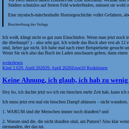
Städten schutzlos auf freiem Feld wiederfinden, müssen sie woh
Eine mystisch-märchenhafte Horrorgeschichte voller Gefahren, ab
Beschreibung des Verlags
Ich weiß, klingt nicht so gut zum Einschlafen. Wenn man jetzt noch in B
die überhaupt? ) – also sehr gut. Ich würde das Buch aber erst ab 1
sind, lieber gar nicht. Ich habe mal nach einer Beispielseite gesucht
Wenn Sie sich also das Buch im Laden anschauen gehen, dann einen 
„[Rezension]
weiterlesen
Endzeit“
Autor
Veröffentlicht
Kategorien
Kind 2.0
29. April 2020
29. April 2020
Zeug
10 Reaktionen
am
Keine Ahnung, ich glaub, ich hab zu wenig
Hey ho, ich dachte jetzt wo ich ein bisschen mehr Zeit hab, kann ich 
Ich muss jetzt erst mal ein bisschen Dampf ablassen – nicht wundern. 
1. WARUM sind die Menschen immer noch draußen? und
2. Warum sind die, die nicht draußen sind, am Putzen? Also klar wen
niemanden, der das tut.