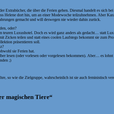
der Extrabücher, die über die Ferien gehen. Diesmal handelt es sich b
muss Helene dort hin, um an einer Modewoche teilzuhnehmen. Aber Kara
rfahrungen gemacht und will deswegen nie wieder dahin zurück.
den, oder?
nem teuren Luxushotel. Doch es wird ganz anders als gedacht… statt L
 Zicken teilen und statt eines coolen Laufstegs bekommt sie zum Prob
ektion präsentieren soll.
lz?
obwohl sie Ferien hat.
selber lesen (oder vorlesen oder vorgelesen bekommen). Aber… es lohnt
nden ;)
ahre, so wie die Zielgruppe, wahrscheinlich ist sie auch feministisch ve
er magischen Tiere“