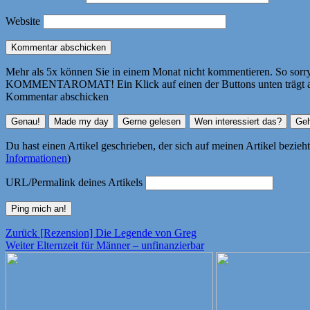
Website
Mehr als 5x können Sie in einem Monat nicht kommentieren. So sorry! 
KOMMENTAROMAT! Ein Klick auf einen der Buttons unten trägt autom
Kommentar abschicken
Du hast einen Artikel geschrieben, der sich auf meinen Artikel bezie
Informationen
)
URL/Permalink deines Artikels
Beitragsnavigation
Vorheriger
Zurück
[Rezension] Die Legende von Greg
Nächster
Beitrag:
Weiter
Elternzeit für Männer – unfinanzierbar
Beitrag: