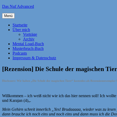
Zum
Das Nuf Advanced
Inhalt
springen
Menü
Startseite
Über mich
Vorträge
Archiv
Mental Load-Buch
Musterbruch-Buch
Podcasts
Impressum & Datenschutz
[Rezension] Die Schule der magischen Tie
Disclosure: Wir haben „Die Schule der magischen Tiere“ kostenlos als Rezensionsexempla
Willkommen – ich weiß nicht wie ich das hier nennen soll! Ich wollt
und Karajan (4)
„.
Mein Gehirn schreit innerlich „Yes! Brudaaaaa, wieder was zu lesen ge
dann brauche ich noch eins und noch eins und dann muss ich die Dosi