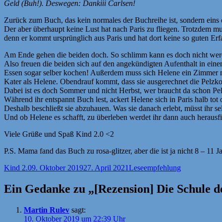
Geld (Buh!). Deswegen: Dankiii Carlsen!
Zurück zum Buch, das kein normales der Buchreihe ist, sondern eins 
Der aber überhaupt keine Lust hat nach Paris zu fliegen. Trotzdem 
denn er kommt ursprünglich aus Paris und hat dort keine so guten E
Am Ende gehen die beiden doch. So schlimm kann es doch nicht wer
Also freuen die beiden sich auf den angekündigten Aufenthalt in ei
Essen sogar selber kochen! Außerdem muss sich Helene ein Zimmer mit
Kater als Helene. Obendrauf kommt, dass sie ausgerechnet die Pelzkoll
Dabei ist es doch Sommer und nicht Herbst, wer braucht da schon Pe
Während ihr entspannt Buch lest, ackert Helene sich in Paris halb tot 
Deshalb beschließt sie abzuhauen. Was sie danach erlebt, müsst ihr 
Und ob Helene es schafft, zu überleben werdet ihr dann auch herausfi
Viele Grüße und Spaß Kind 2.0 <2
P.S. Mama fand das Buch zu rosa-glitzer, aber die ist ja nicht 8 – 11 J
Autor
Veröffentlicht
Kategorien
Kind 2.0
9. Oktober 2019
27. April 2021
Leseempfehlung
am
Ein Gedanke zu „[Rezension] Die Schule d
Martin Rulev
sagt:
10. Oktober 2019 um 22:39 Uhr