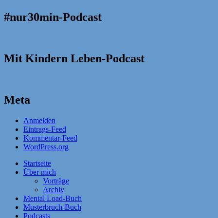
#nur30min-Podcast
Mit Kindern Leben-Podcast
Meta
Anmelden
Eintrags-Feed
Kommentar-Feed
WordPress.org
Startseite
Über mich
Vorträge
Archiv
Mental Load-Buch
Musterbruch-Buch
Podcasts