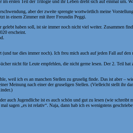
m ersten Teil der Trilogie und ihr Leben dreht sich auf einmal um. Waru
verschwendung, aber der zweite sprengte wortwörtlich meine Vorstellu
jetzt in einem Zimmer mit ihrer Freundin Peggi.
 gelebt haben soll, ist sie immer noch nicht viel weiter. Zusammen fi
020 erscheint.
nd.
t (und tue dies immer noch). Ich freu mich auch auf jeden Fall auf den 
cher nicht für Leute empfehlen, die nicht gerne lesen. Der 2. Teil ha
ehle, weil ich es an manchen Stellen zu gruselig finde. Das ist aber – 
ner Meinung nach einer der gruseligen Stellen. (Vielleicht stellt ihr da
inder.)
 oder auch Jugendliche ist es auch schön und gut zu lesen (wie schreibt
as mal sagen „es ist relativ“. Naja, dann hab ich es wenigstens geschrieb