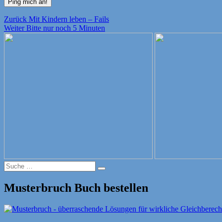
Beitragsnavigation
Vorheriger
Zurück
Mit Kindern leben – Fails
Nächster
Beitrag:
Weiter
Bitte nur noch 5 Minuten
Beitrag:
Suche
Suche
nach:
Musterbruch Buch bestellen