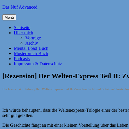
Zum
Das Nuf Advanced
Inhalt
springen
Menü
Startseite
Über mich
Vorträge
Archiv
Mental Load-Buch
Musterbruch-Buch
Podcasts
Impressum & Datenschutz
[Rezension] Der Welten-Express Teil II: Z
Disclosure: Wir haben „Der Welten-Express Teil II: Zwischen Licht und Schatten“ kostenl
Ich würde behaupten, dass die Weltenexpress-Trilogie einer der besten 
sehr gut gefallen.
Die Geschichte fängt an mit einer kleinen Vorstellung über das Leben 