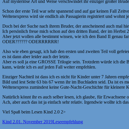
Auf mysteriöse Art und Weise verschwindet ihr einziger großer Bruder i
Schon der erste Teil war sehr spannend und auf gar keinen Fall Zeit
Weltenexpress wird sie endlich als Passagierin registriert und wohnt 
Doch bei der Suche nach ihrem Bruder, der anscheinend auch mal hier
Ich persönlich freue mich schon auf den dritten Band, der im Herbst 2
Aber jetzt wollen alle bestimmt wissen, wie ich den Band II genau fa
ODER?????? ODERRRRRR!
Also wie eben gesagt, ich hab den ersten und zweiten Teil voll gefeier
es ist dann aber leider auch der letzte.
Aber es soll ja eine GROSSE Trilogie sein. Trotzdem würde ich die Bü
kann, würde ich es auf jeden Fall weiter empfehlen.
Einziger Nachteil ist dass ich es nicht für Kinder unter 7 Jahren empf
Bild und lest Seite 63 bis 67 wenn ihr im Buchladen seid. Da ist es mei
Weltenexpress zumindest keine Gute-Nacht-Geschichte für kleinere K
Natürlich könnt ihr es auch selber lesen, ich glaube, für Erwachsene
Ach, aber auch das ist ja einfach sehr relativ. Irgendwie wollte ich d
Viel Spaß beim Lesen Kind 2.0 2>
Autor
Veröffentlicht
Kategorien
Kind 2.0
1. November 2019
Leseempfehlung
am