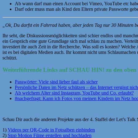
Ab wann darf man einen Account bei Vimeo, YouTube etc hab
Darf oder muss man als Kind den Eltern private Passworte geb
„Ok, Du darfst ein Fahrrad haben, aber jeden Tag nur 30 Minuten b
Ihr seht, die Diskussionsmöglichkeiten sind schier endlos und manchm
ein Gespräch eine gute Grundlage sich mal schlau zu machen. Vertei
investiert ihr auch Zeit in die Recherche. Was soll es kosten? Welc
ist es bei digitalen Medien auch. Ihr kommt nicht ums Schlaumachen un
schützt.
Weiterführende Links auf SCHAU HIN! zu den oben 
Passwörter: Viele sind lieber faul als sicher
Persönliche Daten im Netz schützen – das Internet vergisst nich
Ab welchem Alter sind Instagram, YouTube und Co. erlaubt?
#nachgefragt: Kann ich Fotos von meinen Kindern im Netz ho
Schau Dir auch die anderen Projekte aus der 4. Staffel der Let’s Talk 
1)
Videos per QR-Code in Fotoalben einbinden
2)
Stop Motion Filme erstellen und hochladen