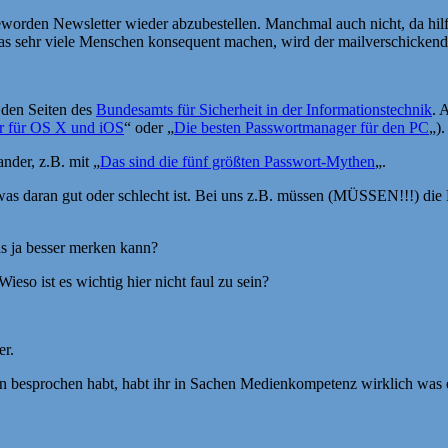
worden Newsletter wieder abzubestellen. Manchmal auch nicht, da hilft 
as sehr viele Menschen konsequent machen, wird der mailverschickende
f den Seiten des
Bundesamts für Sicherheit in der Informationstechnik
. 
r für OS X und iOS
“ oder „
Die besten Passwortmanager für den PC
„)
nder, z.B. mit „
Das sind die fünf größten Passwort-Mythen
„.
t was daran gut oder schlecht ist. Bei uns z.B. müssen (MÜSSEN!!!) di
s ja besser merken kann?
ieso ist es wichtig hier nicht faul zu sein?
er.
 besprochen habt, habt ihr in Sachen Medienkompetenz wirklich was err