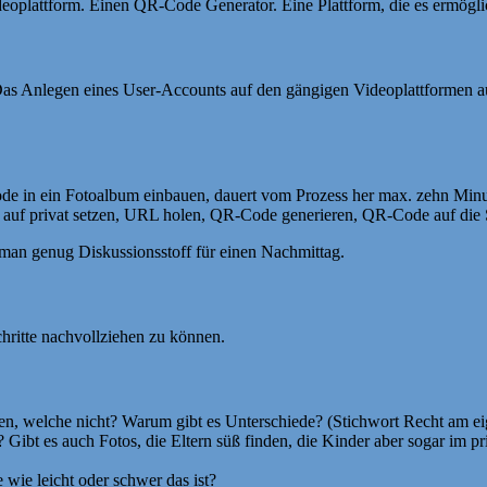
eoplattform. Einen QR-Code Generator. Eine Plattform, die es ermögl
Das Anlegen eines User-Accounts auf den gängigen Videoplattformen au
ode in ein Fotoalbum einbauen, dauert vom Prozess her max. zehn Minut
d auf privat setzen, URL holen, QR-Code generieren, QR-Code auf die
man genug Diskussionsstoff für einen Nachmittag.
hritte nachvollziehen zu können.
en, welche nicht? Warum gibt es Unterschiede? (Stichwort Recht am e
? Gibt es auch Fotos, die Eltern süß finden, die Kinder aber sogar im 
 wie leicht oder schwer das ist?