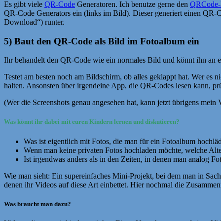
Es gibt viele
QR-Code
Generatoren. Ich benutze gerne den
QRCode-
QR-Code Generators ein (links im Bild). Dieser generiert einen QR-
Download“) runter.
5) Baut den QR-Code als Bild im Fotoalbum ein
Ihr behandelt den QR-Code wie ein normales Bild und könnt ihn an ei
Testet am besten noch am Bildschirm, ob alles geklappt hat. Wer es n
halten. Ansonsten über irgendeine App, die QR-Codes lesen kann, pr
(Wer die Screenshots genau angesehen hat, kann jetzt übrigens mein 
Was könnt ihr dabei mit euren Kindern lernen und diskutieren?
Was ist eigentlich mit Fotos, die man für ein Fotoalbum hoch
Wenn man keine privaten Fotos hochladen möchte, welche Alter
Ist irgendwas anders als in den Zeiten, in denen man analog Fo
Wie man sieht: Ein supereinfaches Mini-Projekt, bei dem man in Sach
denen ihr Videos auf diese Art einbettet. Hier nochmal die Zusammen
Was braucht man dazu?