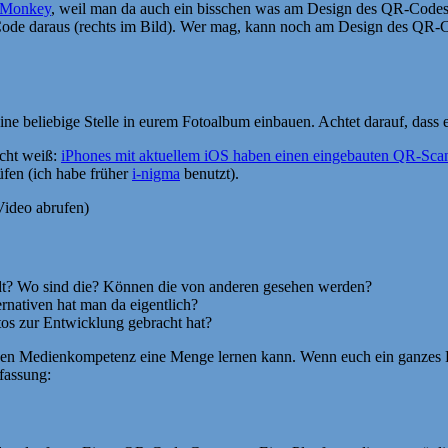
Monkey
, weil man da auch ein bisschen was am Design des QR-Codes ä
Code daraus (rechts im Bild). Wer mag, kann noch am Design des QR-C
ne beliebige Stelle in eurem Fotoalbum einbauen. Achtet darauf, dass 
icht weiß:
iPhones mit aktuellem iOS haben einen eingebauten QR-Sca
üfen (ich habe früher
i-nigma
benutzt).
Video abrufen)
lädt? Wo sind die? Können die von anderen gesehen werden?
nativen hat man da eigentlich?
tos zur Entwicklung gebracht hat?
en Medienkompetenz eine Menge lernen kann. Wenn euch ein ganzes Foto
fassung: