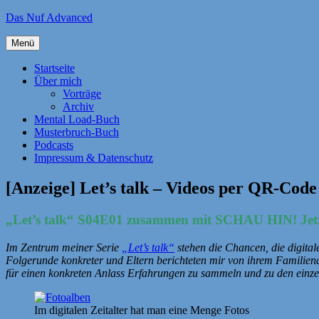
Zum
Das Nuf Advanced
Inhalt
springen
Menü
Startseite
Über mich
Vorträge
Archiv
Mental Load-Buch
Musterbruch-Buch
Podcasts
Impressum & Datenschutz
[Anzeige] Let’s talk – Videos per QR-Code
„Let’s talk“ S04E01 z
usammen mit SCHAU HIN! Jetzt
Im Zentrum meiner Serie
„Let’s talk“
stehen die Chancen, die digita
Folgerunde konkreter und Eltern berichteten mir von ihrem Familiena
für einen konkreten Anlass Erfahrungen zu sammeln und zu den ein
Im digitalen Zeitalter hat man eine Menge Fotos