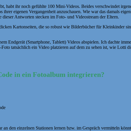
bt, habt ihr noch gefühlte 100 Mini-Videos. Beides verschwindet irgendw
s ihrer eigenen Vergangenheit anzuschauen. Wie war das damals eigentli
 dieser Antworten stecken im Foto- und Videostream der Eltern.
 dicken Kartonseiten, die so robust wie Bilderbücher für Kleinkinder s
em Endgerät (Smartphone, Tablett) Videos abspielen. Ich dachte immer
Foto tatsächlich ein Video platzieren auf dem zu sehen ist, wie Lotti d
ode in ein Fotoalbum integrieren?
ode
ihr an den einzelnen Stationen lernen bzw. im Gespräch vermitteln könnt