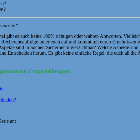
en?
en?
enutzen!“
al gibt es auch keine 100% richtigen oder wahren Antworten. Vielleich
lt Rechercheaufträge unter euch auf und kommt mit euren Ergebnissen
he Aspekte sind in Sachen Sicherheit unverzichtbar? Welche Aspekte si
d Entscheiden herum. Es gibt keine einfache Regel, die euch all die Ar
genannten Fragestellungen:
ts
chladen?
Serie an: