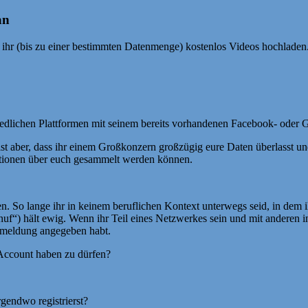
an
nt ihr (bis zu einer bestimmten Datenmenge) kostenlos Videos hochladen
iedlichen Plattformen mit seinem bereits vorhandenen Facebook- oder
eil ist aber, dass ihr einem Großkonzern großzügig eure Daten überlasst 
mationen über euch gesammelt werden können.
en. So lange ihr in keinem beruflichen Kontext unterwegs seid, in dem
nuf“) hält ewig. Wenn ihr Teil eines Netzwerkes sein und mit anderen int
nmeldung angegeben habt.
 Account haben zu dürfen?
gendwo registrierst?