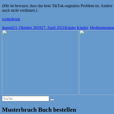
(Mir ist bewusst, dass das kein TikTok-orginäres Problem ist. Ander
auch nicht verifiziert.)
„TikTok
weiterlesen
–
Autor
Veröffentlicht
Kategorien
dasnuf
23. Oktober 2019
27. April 2021
Kinder Kinder
,
Medienmomen
was
am
ist
das
denn
jetzt
schon
wieder?“
Suche
Suche
nach:
Musterbruch Buch bestellen