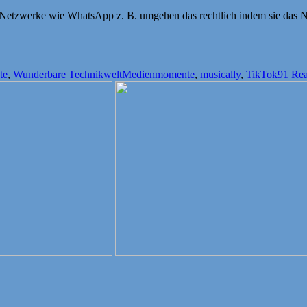
e Netzwerke wie WhatsApp z. B. umgehen das rechtlich indem sie das Nu
Schlagwörter
te
,
Wunderbare Technikwelt
Medienmomente
,
musically
,
TikTok
91 Rea