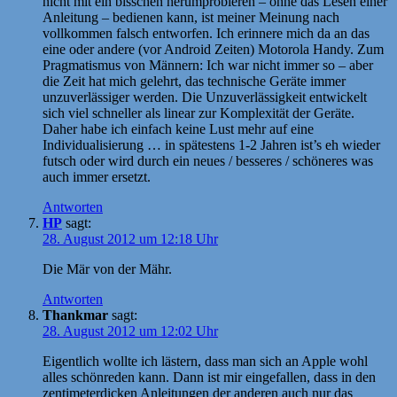
nicht mit ein bisschen herumprobieren – ohne das Lesen einer
Anleitung – bedienen kann, ist meiner Meinung nach
vollkommen falsch entworfen. Ich erinnere mich da an das
eine oder andere (vor Android Zeiten) Motorola Handy. Zum
Pragmatismus von Männern: Ich war nicht immer so – aber
die Zeit hat mich gelehrt, das technische Geräte immer
unzuverlässiger werden. Die Unzuverlässigkeit entwickelt
sich viel schneller als linear zur Komplexität der Geräte.
Daher habe ich einfach keine Lust mehr auf eine
Individualisierung … in spätestens 1-2 Jahren ist’s eh wieder
futsch oder wird durch ein neues / besseres / schöneres was
auch immer ersetzt.
Antworten
HP
sagt:
28. August 2012 um 12:18 Uhr
Die Mär von der Mähr.
Antworten
Thankmar
sagt:
28. August 2012 um 12:02 Uhr
Eigentlich wollte ich lästern, dass man sich an Apple wohl
alles schönreden kann. Dann ist mir eingefallen, dass in den
zentimeterdicken Anleitungen der anderen auch nur das