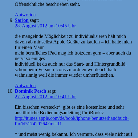
Offensichtliche beschrieben steht.
Antworten
Sarion
sagt:
28. August 2012 um 10:45 Uhr
die mangelnde Möglichkeit zu individualisieren hält mich
davon ab mir selbst Apple Geräte zu kaufen – ich halte mich
für einen Mann
mein berufliches iPad mag ich trotzdem gern – aber auch da
nervt so einiges
individuell ist da auch nur das Start- und Hintergrundbild,
schon beim Versuch Icons zu ordnen werde ich halb
wahnsinnig weil die immer wieder umherflutschen.
Antworten
Dominik Pesch
sagt:
27. August 2012 um 10:41 Uhr
Ein bisschen versteckt*, gibt es eine kostenlose und sehr
ausführliche Bedienungsanleitung für iBooks:
http://itunes.apple.com/de/book/iphone-benutzerhandbuch-
fur/id517429264?mt=11
* und meist wenig bekannt. Ich vermute, dass viele nicht auf