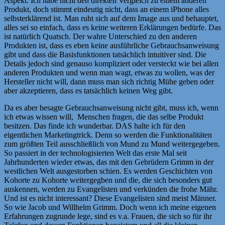
Aspekt. Ich habe nicht den direkten Vergleich zu einem anderen
Produkt, doch stimmt eindeutig nicht, dass an einem iPhone alles
selbsterklärend ist. Man ruht sich auf dem Image aus und behauptet,
alles sei so einfach, dass es keine weiteren Erklärungen bedürfe. Das
ist natürlich Quatsch. Der wahre Unterschied zu den anderen
Produkten ist, dass es eben keine ausführliche Gebrauchsanweisung
gibt und dass die Basisfunktionen tatsächlich intuitiver sind. Die
Details jedoch sind genauso kompliziert oder versteckt wie bei allen
anderen Produkten und wenn man wagt, etwas zu wollen, was der
Hersteller nicht will, dann muss man sich richtig Mühe geben oder
aber akzeptieren, dass es tatsächlich keinen Weg gibt.
Da es aber besagte Gebrauchsanweisung nicht gibt, muss ich, wenn
ich etwas wissen will, Menschen fragen, die das selbe Produkt
besitzen. Das finde ich wunderbar. DAS halte ich für den
eigentlichen Marketingtrick. Denn so werden die Funktionalitäten
zum größten Teil ausschließlich von Mund zu Mund weitergegeben.
So passiert in der technologisierten Welt das erste Mal seit
Jahrhunderten wieder etwas, das mit den Gebrüdern Grimm in der
westlichen Welt ausgestorben schien. Es werden Geschichten von
Kohorte zu Kohorte weitergegben und die, die sich besonders gut
auskennen, werden zu Evangelisten und verkünden die frohe Mähr.
Und ist es nicht interessant? Diese Evangelisten sind meist Männer.
So wie Jacob und Willhelm Grimm. Doch wenn ich meine eigenen
Erfahrungen zugrunde lege, sind es v.a. Frauen, die sich so für ihr