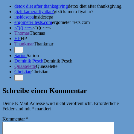
detox diet after thanksgiving
detox diet after thanksgiving
gizli kamera fiyatlar?
gizli kamera fiyatlar?
insidesepa
insidesepa
ergometer-tests.com
ergometer-tests.com
<°((( ~~<
<°((( ~~<
Thomas
Thomas
HP
HP
Thankmar
Thankmar
Mehr
…
Erwähnungen
Sarion
Sarion
zeigen
Dominik Pesch
Dominik Pesch
Quasselette
Quasselette
Christian
Christian
Weniger
…
Erwähnungen
zeigen
Schreibe einen Kommentar
Deine E-Mail-Adresse wird nicht veröffentlicht.
Erforderliche
Felder sind mit
*
markiert
Kommentar
*