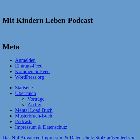
Mit Kindern Leben-Podcast
Meta
Anmelden
Eintrags-Feed
Kommentar-Feed
WordPress.org
Startseite
Über mich
Vorträge
Archiv
Mental Load-Buch
Musterbruch-Buch
Podcasts
Impressum & Datenschutz
Das Nuf Advanced
Impressum & Datenschutz
Stolz präsentiert von