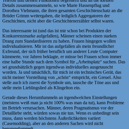
Telefon und dessen Funktionen begeistern und all die kleinen
Details zusammensammeln, so wie Marie Hassenpflug und
Dorothea Viehmann, die ihren gesamten Geschichtenschatz an die
Brüder Grimm weitergaben, die lediglich Aggregatoren der
Geschichten, nicht aber die Geschichtenerzähler selbst waren.
Das interessante ist (und das ist mir schon bei Produkten der
Konkurrenzmarke aufgefallen), Männer scheinen einen starken
Drang zum Standardisieren zu haben. Frauen hingegen wollen
individualisieren. Mir ist das aufgefallen als mein freundlicher
Exfreund, der sich früher beruflich um anderer Leute Computer
kümmerte, vor Jahren beklagte, er müsse bei Frauen schon immer
eine halbe Stunde nach dem Symbol für „Arbeitsplatz“ suchen. Das
sei grundsätzlich gegen irgendwas individuelles ausgetauscht
worden. Ja und tatsächlich, für mich ist ein technisches Gerät, das
nicht meiner Vorstellung von „schön“ entspricht, ein Greuel. Also
stelle auch ich zuerst die Symbole um, tausche die Töne aus und
stelle mein Lieblingslied als Klingelton ein.
Gerade dieses Herumfummeln an irgendwelchen Einstellungen
(meistens weiß man ja nicht 100% was man da tut), kann Probleme
im Betrieb verursachen. Männer, deren Pragmatismus vor der
Detailliebe steht, würden sowas nie tun. Wenn es unbedingt sein
muss, dann werden höchstens Äußerlichkeiten variiert
(Casemodding), aber an den anderen Sachen wird nicht
herumgefummelt.