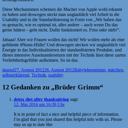
Diese Mechanismen scheinen die Macher von Apple wohl erkannt
zu haben und deswegen steckt man unglaublich viel Arbeit in die
Usability und in die Standardisierung in Form von „Wir haben das
so gemacht, wie es optimal ist, alles andere – auch wenn Du das
gerne hättest – geht nicht. Dafür funktioniert es. Friss oder stirb!“.
Jahaaa! Aber wir Frauen wollen das nicht! Wir wollen mehr als eine
geblümte iPhone-Hülle! Und deswegen stecken wir unglaublich viel
Energie in das Individualisieren der standardisierten Produkte, und
dieses intensive Auseinandersetzen mit der Technik lässt diese zarten
Verliebtheitsgefühle aufkeimen. So ist das.
Autor
Veröffentlicht
Kategorien
Schlagwörter
dasnuf
27. August 2012
26. August 2012
Babyleben
grimm
,
märchen
,
am
selbsterklärend
,
Technik
,
usability
12 Gedanken zu „Brüder Grimm“
detox diet after thanksgiving
sagt:
12. Mai 2016 um 16:39 Uhr
It is in point of fact a nice and helpful piece of information.
I’m glad that you just shared this helpful info with us. Please
stay us up to date like