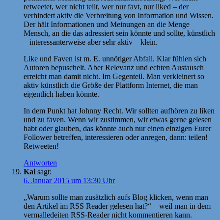
retweetet, wer nicht teilt, wer nur favt, nur liked – der
verhindert aktiv die Verbreitung von Information und Wissen.
Der hält Informationen und Meinungen an die Menge
Mensch, an die das adressiert sein könnte und sollte, künstlich
– interessanterweise aber sehr aktiv – klein.
Like und Faven ist m. E. unnötiger Abfall. Klar fühlen sich
Autoren bepuschelt. Aber Relevanz und echten Austausch
erreicht man damit nicht. Im Gegenteil. Man verkleinert so
aktiv künstlich die Größe der Plattform Internet, die man
eigentlich haben könnte.
In dem Punkt hat Johnny Recht. Wir sollten aufhören zu liken
und zu faven. Wenn wir zustimmen, wir etwas gerne gelesen
habt oder glauben, das könnte auch nur einen einzigen Eurer
Follower betreffen, interessieren oder anregen, dann: teilen!
Retweeten!
Antworten
Kai
sagt:
6. Januar 2015 um 13:30 Uhr
„Warum sollte man zusätzlich aufs Blog klicken, wenn man
den Artikel im RSS Reader gelesen hat?“ – weil man in dem
vermalledeiten RSS-Reader nicht kommentieren kann.