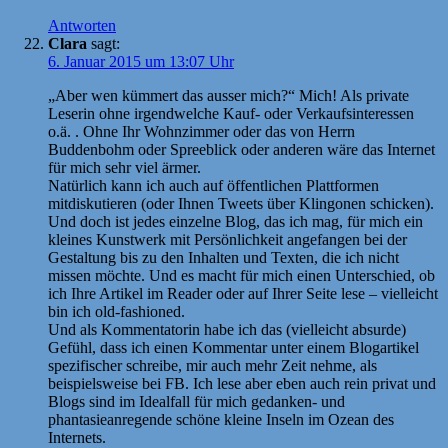
Antworten
Clara
sagt:
6. Januar 2015 um 13:07 Uhr
„Aber wen kümmert das ausser mich?“ Mich! Als private
Leserin ohne irgendwelche Kauf- oder Verkaufsinteressen
o.ä. . Ohne Ihr Wohnzimmer oder das von Herrn
Buddenbohm oder Spreeblick oder anderen wäre das Internet
für mich sehr viel ärmer.
Natürlich kann ich auch auf öffentlichen Plattformen
mitdiskutieren (oder Ihnen Tweets über Klingonen schicken).
Und doch ist jedes einzelne Blog, das ich mag, für mich ein
kleines Kunstwerk mit Persönlichkeit angefangen bei der
Gestaltung bis zu den Inhalten und Texten, die ich nicht
missen möchte. Und es macht für mich einen Unterschied, ob
ich Ihre Artikel im Reader oder auf Ihrer Seite lese – vielleicht
bin ich old-fashioned.
Und als Kommentatorin habe ich das (vielleicht absurde)
Gefühl, dass ich einen Kommentar unter einem Blogartikel
spezifischer schreibe, mir auch mehr Zeit nehme, als
beispielsweise bei FB. Ich lese aber eben auch rein privat und
Blogs sind im Idealfall für mich gedanken- und
phantasieanregende schöne kleine Inseln im Ozean des
Internets.