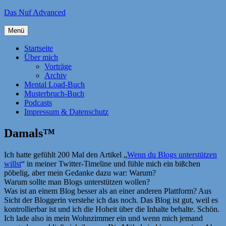
Zum
Das Nuf Advanced
Inhalt
springen
Menü
Startseite
Über mich
Vorträge
Archiv
Mental Load-Buch
Musterbruch-Buch
Podcasts
Impressum & Datenschutz
Damals™
Ich hatte gefühlt 200 Mal den Artikel „
Wenn du Blogs unterstützen
willst
“ in meiner Twitter-Timeline und fühle mich ein bißchen
pöbelig, aber mein Gedanke dazu war: Warum?
Warum sollte man Blogs unterstützen wollen?
Was ist an einem Blog besser als an einer anderen Plattform? Aus
Sicht der Bloggerin verstehe ich das noch. Das Blog ist gut, weil es
kontrollierbar ist und ich die Hoheit über die Inhalte behalte. Schön.
Ich lade also in mein Wohnzimmer ein und wenn mich jemand