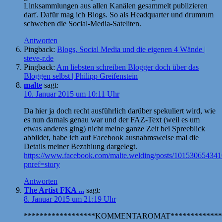
Linksammlungen aus allen Kanälen gesammelt publizieren
darf. Dafür mag ich Blogs. So als Headquarter und drumrum
schweben die Social-Media-Sateliten.
Antworten
Pingback:
Blogs, Social Media und die eigenen 4 Wände |
steve-r.de
Pingback:
Am liebsten schreiben Blogger doch über das
Bloggen selbst | Philipp Greifenstein
malte
sagt:
10. Januar 2015 um 10:11 Uhr
Da hier ja doch recht ausführlich darüber spekuliert wird, wie
es nun damals genau war und der FAZ-Text (weil es um
etwas anderes ging) nicht meine ganze Zeit bei Spreeblick
abbildet, habe ich auf Facebook ausnahmsweise mal die
Details meiner Bezahlung dargelegt.
https://www.facebook.com/malte.welding/posts/10153065434
pnref=story
Antworten
The Artist FKA ...
sagt:
8. Januar 2015 um 21:19 Uhr
******************KOMMENTAROMAT*************