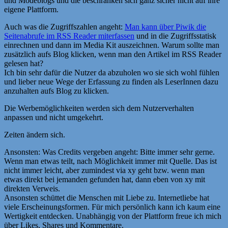
und Modeblogs und die beschränken sich ganz sicher nicht auf ihre
eigene Plattform.
Auch was die Zugriffszahlen angeht:
Man kann über Piwik die
Seitenabrufe im RSS Reader miterfassen
und in die Zugriffsstatisk
einrechnen und dann im Media Kit auszeichnen. Warum sollte man
zusätzlich aufs Blog klicken, wenn man den Artikel im RSS Reader
gelesen hat?
Ich bin sehr dafür die Nutzer da abzuholen wo sie sich wohl fühlen
und lieber neue Wege der Erfassung zu finden als LeserInnen dazu
anzuhalten aufs Blog zu klicken.
Die Werbemöglichkeiten werden sich dem Nutzerverhalten
anpassen und nicht umgekehrt.
Zeiten ändern sich.
Ansonsten: Was Credits vergeben angeht: Bitte immer sehr gerne.
Wenn man etwas teilt, nach Möglichkeit immer mit Quelle. Das ist
nicht immer leicht, aber zumindest via xy geht bzw. wenn man
etwas direkt bei jemanden gefunden hat, dann eben von xy mit
direkten Verweis.
Ansonsten schüttet die Menschen mit Liebe zu. Internetliebe hat
viele Erscheinungsformen. Für mich persönlich kann ich kaum eine
Wertigkeit entdecken. Unabhängig von der Plattform freue ich mich
über Likes, Shares und Kommentare.