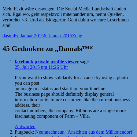
Mein Fazit wäre deswegen. Die Social Media Landschaft ändert
sich. Egal wo, geht respektvoll miteinander um, nennt Quellen,
verbreitet <3. Und als BloggerIn: Geht dahin wo eure LeserInnen
sind.
Autor
Veröffentlicht
Kategorien
dasnuf
6. Januar 2015
6. Januar 2015
Zeug
am
45 Gedanken zu „Damals™“
facebook private profile viewer
sagt:
25. Juli 2015 um 11:26 Uhr
If you want to show solidarity for a cause by using a photo
you can post
an image or a status and star it on your timeline.
The business page should definitely display general
information for its future customers like the current business
address, their
contact numbers, the company. Ribbons are a single more
fascinating component of Farm – Ville.
Antworten
Pingback:
Neunnachneun | Ansichten aus dem Millionendorf