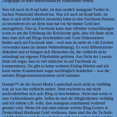
Zielgruppe ist über unterschiedliche Plattformen verteilt.
Was ich noch im Kopf habe, ist dass neulich instagram Twitter in
Sachen Nutzerzahl überholt hat. Was ich auch im Kopf habe, ist
dass es sich nicht wirklich (monetär) lohnt in eine Facebook-Präsenz
zu investieren (es sei denn man hat vor für immer Geld dort
auszugeben). Also ja, Facebook kann man offenbar vernachlässigen
wenn es um die Erhöhung der Reichweite geht, aber ich finde nicht,
dass man sich auf Blogs beschränken soll. Gute Diskussionen
finden auch auf Facebook statt – weil man da mehr als 140 Zeichen
verwenden kann (in meiner Wahrnehmung). Es wird differenzierter
diskutiert und es bringen sich Menschen ein, die vielleicht nicht
unbedingt zur eigenen Filterbubble gehören. Aus Sicht der Leserin
finde ich sogar, dass es viel einfacher ist auf Facebook zu
kommentieren. Da gibt es keine weiteren Einlog-Hürden und ich
kann meine Kommentare sogar nachträglich bearbeiten – was die
meisten Blogkommentarsysteme nicht zulassen.
Damals™ als die Social Media Landschaft noch nicht so vielfältig
war, da war das vielleicht anders. Jetzt erscheint es mir nicht
nachvollziehbar sich aufs Blog zu beschränken. Nicht mal wenn es
ums Geldverdienen geht. Selbst da sind die Möglichkeiten vielfältig
und ich nehme z.B. wahr, dass instagram zunehmend werbend
genutzt wird. Wenn ich mal raten müsste welche Blog-Genres in
Deutschland überhaupt Geld verdienen, dann sind das die Technik-