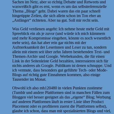
Sachen im Netz, aber so richtig Debatte und Retweets und
wasweißich gibt es erst, wenn es um das selbstreferenzielle
Thema „Blogs“ geht. Dabei waren das ein paar schnell
hingetippte Zeilen, die sich allein schon im Ton eher an
„Anfänger“ richteten. Aber na gut. Soll mir recht sein.
Was Geld verdienen angeht: Ich nehme heute mehr Geld mit
Spreeblick ein als je zuvor (und würde ich mich kümmern
und mehr Kompromisse eingehen, könnte es noch wesentlich
mehr sein), das hat aber rein gar nichts mit der
Aufmerksamkeit der Leserinnen und Leser zu tun, sondern
allein mit einem seit über zehn Jahren bestehenden Text- und
Themen-Archiv und Google. Werbekunden, die für einen
Link in der Seitenleiste Geld bezahlen, interessieren sich für
nichts anderes als Google. Publikum ist denen schnuppe. Und
ich vermute, dass besonders gut geführte Tech- oder Mode-
Blogs auf richtig gute Einnahmen kommen, also einige
Tausender im Monat.
Obwohl ich also mh120480 in vielen Punkten zustimme
(Tumblr und andere Plattformen sind in manchen Fällen zum
Bloggen viel besser geeignet als das „eigene“ Blog; Werbung
auf anderen Plattformen läuft in erster Linie über Product
Placement oder es profitieren zuerst die Plattformen selbst),
glaube ich schon, dass man mit spezialisierten Blogs und viel,