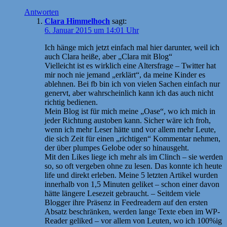
Antworten
Clara Himmelhoch
sagt:
6. Januar 2015 um 14:01 Uhr
Ich hänge mich jetzt einfach mal hier darunter, weil ich
auch Clara heiße, aber „Clara mit Blog“
Vielleicht ist es wirklich eine Altersfrage – Twitter hat
mir noch nie jemand „erklärt“, da meine Kinder es
ablehnen. Bei fb bin ich von vielen Sachen einfach nur
genervt, aber wahrscheinlich kann ich das auch nicht
richtig bedienen.
Mein Blog ist für mich meine „Oase“, wo ich mich in
jeder Richtung austoben kann. Sicher wäre ich froh,
wenn ich mehr Leser hätte und vor allem mehr Leute,
die sich Zeit für einen „richtigen“ Kommentar nehmen,
der über plumpes Gelobe oder so hinausgeht.
Mit den Likes liege ich mehr als im Clinch – sie werden
so, so oft vergeben ohne zu lesen. Das konnte ich heute
life und direkt erleben. Meine 5 letzten Artikel wurden
innerhalb von 1,5 Minuten geliket – schon einer davon
hätte längere Lesezeit gebraucht. – Seitdem viele
Blogger ihre Präsenz in Feedreadern auf den ersten
Absatz beschränken, werden lange Texte eben im WP-
Reader geliked – vor allem von Leuten, wo ich 100%ig