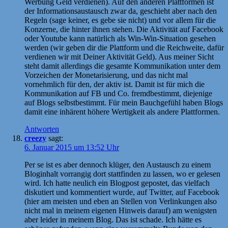
Werbung Geld verdienen). Auf den anderen Plattformen ist
der Informationsaustausch zwar da, geschieht aber nach den
Regeln (sage keiner, es gebe sie nicht) und vor allem für die
Konzerne, die hinter ihnen stehen. Die Aktivität auf Facebook
oder Youtube kann natürlich als Win-Win-Situation gesehen
werden (wir geben dir die Plattform und die Reichweite, dafür
verdienen wir mit Deiner Aktivität Geld). Aus meiner Sicht
steht damit allerdings die gesamte Kommunikation unter dem
Vorzeichen der Monetarisierung, und das nicht mal
vornehmlich für den, der aktiv ist. Damit ist für mich die
Kommunikation auf FB und Co. fremdbestimmt, diejenige
auf Blogs selbstbestimmt. Für mein Bauchgefühl haben Blogs
damit eine inhärent höhere Wertigkeit als andere Plattformen.
Antworten
creezy
sagt:
6. Januar 2015 um 13:52 Uhr
Per se ist es aber dennoch klüger, den Austausch zu einem
Bloginhalt vorrangig dort stattfinden zu lassen, wo er gelesen
wird. Ich hatte neulich ein Blogpost gepostet, das vielfach
diskutiert und kommentiert wurde, auf Twitter, auf Facebook
(hier am meisten und eben an Stellen von Verlinkungen also
nicht mal in meinem eigenen Hinweis darauf) am wenigsten
aber leider in meinem Blog. Das ist schade. Ich hätte es