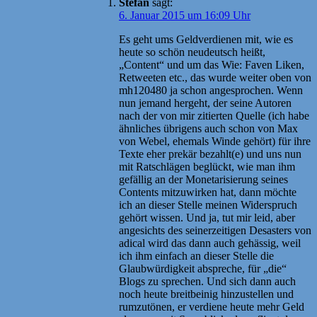
Stefan
sagt:
6. Januar 2015 um 16:09 Uhr
Es geht ums Geldverdienen mit, wie es
heute so schön neudeutsch heißt,
„Content“ und um das Wie: Faven Liken,
Retweeten etc., das wurde weiter oben von
mh120480 ja schon angesprochen. Wenn
nun jemand hergeht, der seine Autoren
nach der von mir zitierten Quelle (ich habe
ähnliches übrigens auch schon von Max
von Webel, ehemals Winde gehört) für ihre
Texte eher prekär bezahlt(e) und uns nun
mit Ratschlägen beglückt, wie man ihm
gefällig an der Monetarisierung seines
Contents mitzuwirken hat, dann möchte
ich an dieser Stelle meinen Widerspruch
gehört wissen. Und ja, tut mir leid, aber
angesichts des seinerzeitigen Desasters von
adical wird das dann auch gehässig, weil
ich ihm einfach an dieser Stelle die
Glaubwürdigkeit abspreche, für „die“
Blogs zu sprechen. Und sich dann auch
noch heute breitbeinig hinzustellen und
rumzutönen, er verdiene heute mehr Geld