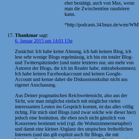
eher bestätigt, auch von Max, wenn
man die Zwischentöne raushören
kann.
*http://podcasts.343max.de/wmr/W
Thankmar
sagt:
6. Januar 2015 um 14:01 Uhr
Zunächst: Ich habe keine Ahnung, ich hab keinen Blog, ich
lese sehr wenige Blogs regelmässig, ich bin ein totaler Blog-
und Twitterspätzünder (und nutze letzteres nur, um mehr von
Autoren der Blogs, die ich im Reader habe, mitzubekommen).
Ich habe keinen Facebookaccount und keinen Google-
Account und kenne daher die Diskussionskultur nicht aus
eigener Anschauung.
Aus Deiner pragmatischen Reichweitensicht, also aus der
Sicht, wie man möglichst einfach mit möglichst vielen
interessanten Leuten ins Gespräch kommt, ist das alles völlig
richtig. Für mich sind Blogs (und zwar solche wie dieser hier)
jedoch eine Institution, die eben noch nicht gänzlich von
Konzernen bestimmt wird (vgl. die Wohnizimmermetapher)
und damit eine kleiner Abglanz des utopischen freiheitlichen
Internets (und das gilt explizit auch für Blogs, die mit