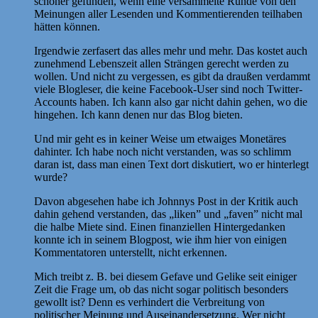
schöner gefunden, wenn eine versammelte Runde von den
Meinungen aller Lesenden und Kommentierenden teilhaben
hätten können.
Irgendwie zerfasert das alles mehr und mehr. Das kostet auch
zunehmend Lebenszeit allen Strängen gerecht werden zu
wollen. Und nicht zu vergessen, es gibt da draußen verdammt
viele Blogleser, die keine Facebook-User sind noch Twitter-
Accounts haben. Ich kann also gar nicht dahin gehen, wo die
hingehen. Ich kann denen nur das Blog bieten.
Und mir geht es in keiner Weise um etwaiges Monetäres
dahinter. Ich habe noch nicht verstanden, was so schlimm
daran ist, dass man einen Text dort diskutiert, wo er hinterlegt
wurde?
Davon abgesehen habe ich Johnnys Post in der Kritik auch
dahin gehend verstanden, das „liken” und „faven” nicht mal
die halbe Miete sind. Einen finanziellen Hintergedanken
konnte ich in seinem Blogpost, wie ihm hier von einigen
Kommentatoren unterstellt, nicht erkennen.
Mich treibt z. B. bei diesem Gefave und Gelike seit einiger
Zeit die Frage um, ob das nicht sogar politisch besonders
gewollt ist? Denn es verhindert die Verbreitung von
politischer Meinung und Auseinandersetzung. Wer nicht