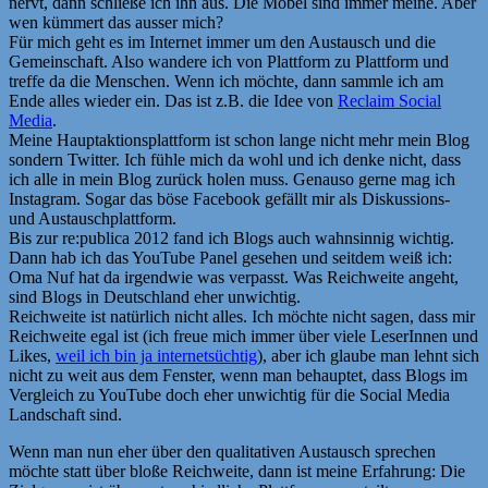
nervt, dann schließe ich ihn aus. Die Möbel sind immer meine. Aber
wen kümmert das ausser mich?
Für mich geht es im Internet immer um den Austausch und die
Gemeinschaft. Also wandere ich von Plattform zu Plattform und
treffe da die Menschen. Wenn ich möchte, dann sammle ich am
Ende alles wieder ein. Das ist z.B. die Idee von
Reclaim Social
Media
.
Meine Hauptaktionsplattform ist schon lange nicht mehr mein Blog
sondern Twitter. Ich fühle mich da wohl und ich denke nicht, dass
ich alle in mein Blog zurück holen muss. Genauso gerne mag ich
Instagram. Sogar das böse Facebook gefällt mir als Diskussions-
und Austauschplattform.
Bis zur re:publica 2012 fand ich Blogs auch wahnsinnig wichtig.
Dann hab ich das YouTube Panel gesehen und seitdem weiß ich:
Oma Nuf hat da irgendwie was verpasst. Was Reichweite angeht,
sind Blogs in Deutschland eher unwichtig.
Reichweite ist natürlich nicht alles. Ich möchte nicht sagen, dass mir
Reichweite egal ist (ich freue mich immer über viele LeserInnen und
Likes,
weil ich bin ja internetsüchtig
), aber ich glaube man lehnt sich
nicht zu weit aus dem Fenster, wenn man behauptet, dass Blogs im
Vergleich zu YouTube doch eher unwichtig für die Social Media
Landschaft sind.
Wenn man nun eher über den qualitativen Austausch sprechen
möchte statt über bloße Reichweite, dann ist meine Erfahrung: Die