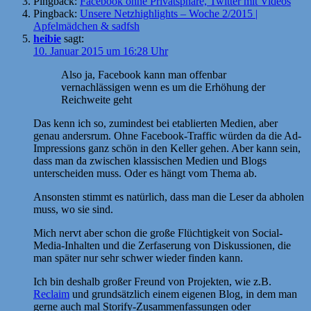
Pingback:
Facebook ohne Privatsphäre, Twitter mit Videos
Pingback:
Unsere Netzhighlights – Woche 2/2015 |
Apfelmädchen & sadfsh
heibie
sagt:
10. Januar 2015 um 16:28 Uhr
Also ja, Facebook kann man offenbar
vernachlässigen wenn es um die Erhöhung der
Reichweite geht
Das kenn ich so, zumindest bei etablierten Medien, aber
genau andersrum. Ohne Facebook-Traffic würden da die Ad-
Impressions ganz schön in den Keller gehen. Aber kann sein,
dass man da zwischen klassischen Medien und Blogs
unterscheiden muss. Oder es hängt vom Thema ab.
Ansonsten stimmt es natürlich, dass man die Leser da abholen
muss, wo sie sind.
Mich nervt aber schon die große Flüchtigkeit von Social-
Media-Inhalten und die Zerfaserung von Diskussionen, die
man später nur sehr schwer wieder finden kann.
Ich bin deshalb großer Freund von Projekten, wie z.B.
Reclaim
und grundsätzlich einem eigenen Blog, in dem man
gerne auch mal Storify-Zusammenfassungen oder