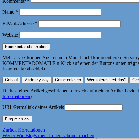
Kommentar
*
Name
*
E-Mail-Adresse
*
Website
Mehr als 5x können Sie in einem Monat nicht kommentieren. So sorry! 
KOMMENTAROMAT! Ein Klick auf einen der Buttons unten trägt autom
Kommentar abschicken
Du hast einen Artikel geschrieben, der sich auf meinen Artikel bezie
Informationen
)
URL/Permalink deines Artikels
Beitragsnavigation
Vorheriger
Zurück
Korrelationen
Nächster
Beitrag:
Weiter
Wie Blogs mein Leben schöner machen