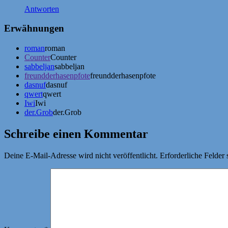
Antworten
Erwähnungen
roman
roman
Counter
Counter
sabbeljan
sabbeljan
freundderhasenpfote
freundderhasenpfote
dasnuf
dasnuf
qwert
qwert
Iwi
Iwi
der.Grob
der.Grob
Schreibe einen Kommentar
Deine E-Mail-Adresse wird nicht veröffentlicht.
Erforderliche Felder 