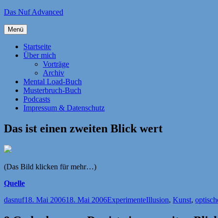
Zum
Das Nuf Advanced
Inhalt
springen
Menü
Startseite
Über mich
Vorträge
Archiv
Mental Load-Buch
Musterbruch-Buch
Podcasts
Impressum & Datenschutz
Das ist einen zweiten Blick wert
(Das Bild klicken für mehr…)
Quelle
Autor
Veröffentlicht
Kategorien
Schlagwörter
dasnuf
18. Mai 2006
18. Mai 2006
Experimente
Illusion
,
Kunst
,
optisc
am