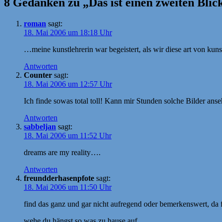
8 Gedanken zu „Das ist einen zweiten Blic
roman
sagt:
18. Mai 2006 um 18:18 Uhr
…meine kunstlehrerin war begeistert, als wir diese art von kuns
Antworten
Counter
sagt:
18. Mai 2006 um 12:57 Uhr
Ich finde sowas total toll! Kann mir Stunden solche Bilder anse
Antworten
sabbeljan
sagt:
18. Mai 2006 um 11:52 Uhr
dreams are my reality….
Antworten
freundderhasenpfote
sagt:
18. Mai 2006 um 11:50 Uhr
find das ganz und gar nicht aufregend oder bemerkenswert, da
wehe du hängst so was zu hause auf.