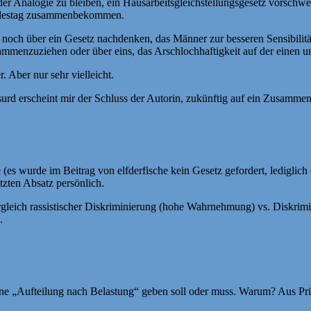
er Analogie zu bleiben, ein Hausarbeitsgleichstellungsgesetz vorsch
ndestag zusammenbekommen.
och über ein Gesetz nachdenken, das Männer zur besseren Sensibilität 
menzuziehen oder über eins, das Arschlochhaftigkeit auf der einen und 
 Aber nur sehr vielleicht.
surd erscheint mir der Schluss der Autorin, zukünftig auf ein Zusamme
(es wurde im Beitrag von elfderfische kein Gesetz gefordert, lediglich 
tzten Absatz persönlich.
rgleich rassistischer Diskriminierung (hohe Wahrnehmung) vs. Diskrim
.
eine „Aufteilung nach Belastung“ geben soll oder muss. Warum? Aus Pr