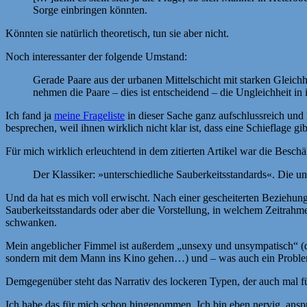
Sorge einbringen könnten.
Könnten sie natürlich theoretisch, tun sie aber nicht.
Noch interessanter der folgende Umstand:
Gerade Paare aus der urbanen Mittelschicht mit starken Gleichh
nehmen die Paare – dies ist entscheidend – die Ungleichheit in 
Ich fand ja
meine Frageliste
in dieser Sache ganz aufschlussreich und
besprechen, weil ihnen wirklich nicht klar ist, dass eine Schieflage gib
Für mich wirklich erleuchtend in dem zitierten Artikel war die Besch
Der Klassiker: »unterschiedliche Sauberkeitsstandards«. Die u
Und da hat es mich voll erwischt. Nach einer gescheiterten Beziehun
Sauberkeitsstandards oder aber die Vorstellung, in welchem Zeitrahm
schwanken.
Mein angeblicher Fimmel ist außerdem „unsexy und unsympatisch“ (
sondern mit dem Mann ins Kino gehen…) und – was auch ein Problem i
Demgegenüber steht das Narrativ des lockeren Typen, der auch mal fü
Ich habe das für mich schon hingenommen. Ich bin eben nervig, anspr