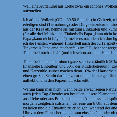
Weil eine Aufteilung aus Liebe zwar ein schönes Wolkens
aufzuteilen.
Ich arbeite Vollzeit (ÖD – 39,50 Stunden) in Gleitzeit
erledigen sind (Tiernahrung) oder Dinge einzukaufen sin
aus der KiTa ab, nehme sie mit zum Einkaufen und kümm
(für alle drei Mahlzeiten, Tinkerbells Papa „kann nicht
Papa „kann nicht bügeln“), meistens nachdem ich durchge
ich die Fenster, während Tinkerbell nach der KiTa spiel
Tinkerbells Papa arbeitet ebenfalls im ÖD, hat aber wege
Tinkerbell noch schläft (und ich schon aus dem Haus bin)
Tinkerbells Papa übernimmt ganz selbstverständlich 50% 
finanzielle Einbußen) und 50% der Kinderbetreuung. Eige
und Katzenklo sauber machen denn 10% der Hausarbeit au
einen großen Schritt darüber zu machen, denn eigentlich 
aufhebt und in den Papiermüll schmeißt.
Warum kann man nicht, wenn beide erwachsenen Partner 
auch jeden Tag Abendessen bestellen, unsere Klamotten 
aus Liebe oder aus Prinzip nach dem Abendessen abspült?
morgens zeitgleich aufstehen, der eine um 6 Uhr auf d
zu holen und die Einkäufe zu erlädigen, während der a
Uhr vor dem Fernseher gemeinsam einschlafen, oder ob e