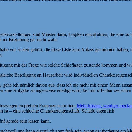
eitsvorstellungen sind Meister darin, Logiken einzuführen, die eine so
ihrer Beziehung gar nicht wahr.
 habe von vielen gehört, die diese Liste zum Anlass genommen haben, 
t.
äftigung mit der Frage wie solche Schieflagen zustande kommen und wie P
ngleiche Beteiligung an Hausarbeit wird individuellen Charaktereigensc
g, gehe ich nämlich davon aus, dass ich nie mehr mit einem Mann zusam
en eine Aufgabe sinnigerweise erledigt wird, bei mir offenbar zwisch
deswegen empfehlen Frauenzeitschriften:
Mehr küssen, weniger mecke
st – eine schlechte Charaktereigenschaft. Schade eigentlich.
nf gerade sein lassen kann.
uchsvoll und kann eigentlich ganz froh sein, wenn es überhaupt ein Ma