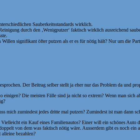
terschiedlichen Sauberkeitsstandards wirklich.
‘) Reinigung durch den ‚Wenigputzer‘ faktisch wirklich ausreichend sau
ste.
Willen signifikant öfter putzen als er es für nötig hält? Nur um die Pa
esprochen. Der Beitrag selber stellt ja eher nur das Problem da und p
 einigen? Die meisten Fälle sind ja nicht so extrem? Wenn man sich ab
ig?
ass mich zumindest jedes dritte mal putzen? Zumindest ist man dann schne
ielleicht ein Kauf eines Familienautos? Einer will ein schönes Auto d
doppelt von dem was faktisch nötig wäre. Ausserdem gibt es noch ein al
t alleine bezahlen?