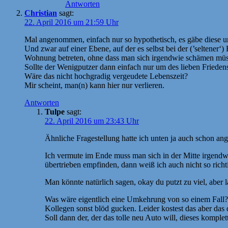
Antworten
Christian
sagt:
22. April 2016 um 21:59 Uhr
Mal angenommen, einfach nur so hypothetisch, es gäbe diese un
Und zwar auf einer Ebene, auf der es selbst bei der (’seltener
Wohnung betreten, ohne dass man sich irgendwie schämen müs
Sollte der Wenigputzer dann einfach nur um des lieben Friedens 
Wäre das nicht hochgradig vergeudete Lebenszeit?
Mir scheint, man(n) kann hier nur verlieren.
Antworten
Tulpe
sagt:
22. April 2016 um 23:43 Uhr
Ähnliche Fragestellung hatte ich unten ja auch schon ang
Ich vermute im Ende muss man sich in der Mitte irgendwo
übertrieben empfinden, dann weiß ich auch nicht so richt
Man könnte natürlich sagen, okay du putzt zu viel, aber l
Was wäre eigentlich eine Umkehrung von so einem Fall? V
Kollegen sonst blöd gucken. Leider kostest das aber das 
Soll dann der, der das tolle neu Auto will, dieses komplet