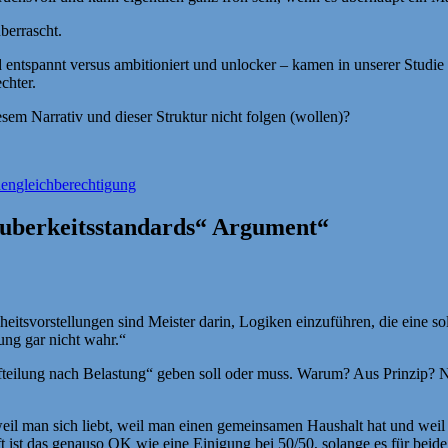
berrascht.
entspannt versus ambitioniert und unlocker – kamen in unserer Studie ü
chter.
iesem Narrativ und dieser Struktur nicht folgen (wollen)?
Schlagwörter
hen
gleichberechtigung
auberkeitsstandards“ Argument“
heitsvorstellungen sind Meister darin, Logiken einzuführen, die eine 
hung gar nicht wahr.“
ufteilung nach Belastung“ geben soll oder muss. Warum? Aus Prinzip? N
 weil man sich liebt, weil man einen gemeinsamen Haushalt hat und weil
 ist das genauso OK wie eine Einigung bei 50/50, solange es für beide