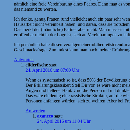
nämlich eine freie Vereinbarung eines Paares. Dann mag es von
das niemand zu werten.
Ich denke, genug Frauen (und vielleicht auch ein paar sehr we
Hausarbeit nicht vereinbart haben, und daran, dass sie trotzde
Das merkt der (männliche) Partner aber nicht. Man muss es mit 
er offenbar nicht in der Lage ist, sich an Vereinbarungen zu hal
Ich persönlich halte diesen verallgemeinernd-theoretisierend-mar
Geschmacksfrage. Zumindest kann man nach meiner Erfahrung ohn
Antworten
elfderfische
sagt:
24. April 2016 um 07:00 Uhr
Wenn es systematisch so ist, dass 50% der Bevölkerung 
Der Erklärungsklassiker: Stell Dir vor, es wäre nicht 
Augen und hellerer Haut. Und die Person mit mit dunkle
Das wäre eindeutig eine rassistische Struktur, auf die 
Personen anfangen würden, sich zu wehren. Aber bei Fra
Antworten
axaneco
sagt:
24. April 2016 um 11:04 Uhr