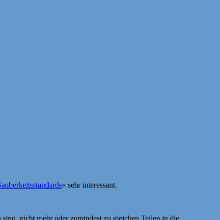
Sauberkeitsstandards
« sehr interessant.
 sind, nicht mehr oder zumindest zu gleichen Teilen in die