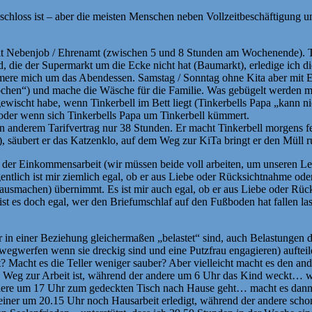
chloss ist – aber die meisten Menschen neben Vollzeitbeschäftigung u
, mit Nebenjob / Ehrenamt (zwischen 5 und 8 Stunden am Wochenende). 
d, die der Supermarkt um die Ecke nicht hat (Baumarkt), erledige ich
ere mich um das Abendessen. Samstag / Sonntag ohne Kita aber mit E
 kochen“) und mache die Wäsche für die Familie. Was gebügelt werden 
wischt habe, wenn Tinkerbell im Bett liegt (Tinkerbells Papa „kann ni
t oder wenn sich Tinkerbells Papa um Tinkerbell kümmert.
n anderem Tarifvertrag nur 38 Stunden. Er macht Tinkerbell morgens fer
, säubert er das Katzenklo, auf dem Weg zur KiTa bringt er den Müll ru
der Einkommensarbeit (wir müssen beide voll arbeiten, um unseren Lebe
ntlich ist mir ziemlich egal, ob er aus Liebe oder Rücksichtnahme ode
smachen) übernimmt. Es ist mir auch egal, ob er aus Liebe oder Rück
ist es doch egal, wer den Briefumschlaf auf den Fußboden hat fallen l
in einer Beziehung gleichermaßen „belastet“ sind, auch Belastungen 
wegwerfen wenn sie dreckig sind und eine Putzfrau engagieren) auftei
 Macht es die Teller weniger sauber? Aber vielleicht macht es den an
em Weg zur Arbeit ist, während der andere um 6 Uhr das Kind weckt… w
ndere um 17 Uhr zum gedeckten Tisch nach Hause geht… macht es dann 
iner um 20.15 Uhr noch Hausarbeit erledigt, während der andere schon