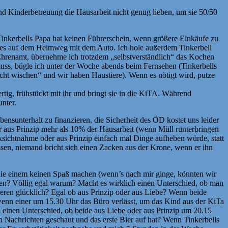
nd Kinderbetreuung die Hausarbeit nicht genug lieben, um sie 50/50
Tinkerbells Papa hat keinen Führerschein, wenn größere Einkäufe zu
 dies auf dem Heimweg mit dem Auto. Ich hole außerdem Tinkerbell
hrenamt, übernehme ich trotzdem „selbstverständlich“ das Kochen
muss, bügle ich unter der Woche abends beim Fernsehen (Tinkerbells
cht wischen“ und wir haben Haustiere). Wenn es nötigt wird, putze
tig, frühstückt mit ihr und bringt sie in die KiTA. Während
nter.
nsunterhalt zu finanzieren, die Sicherheit des ÖD kostet uns leider
r aus Prinzip mehr als 10% der Hausarbeit (wenn Müll runterbringen
sichtnahme oder aus Prinzip einfach mal Dinge aufheben würde, statt
assen, niemand bricht sich einen Zacken aus der Krone, wenn er ihn
die einem keinen Spaß machen (wenn’s nach mir ginge, könnten wir
len? Völlig egal warum? Macht es wirklich einen Unterschied, ob man
deren glücklich? Egal ob aus Prinzip oder aus Liebe? Wenn beide
enn einer um 15.30 Uhr das Büro verlässt, um das Kind aus der KiTa
einen Unterschied, ob beide aus Liebe oder aus Prinzip um 20.15
 Nachrichten geschaut und das erste Bier auf hat? Wenn Tinkerbells