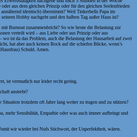
iner Erwerbstätigkeit nachgehe und mich 5 Stunden in der Woche
oder aus dem gleichen Prinzip oder für den gleichen Seelenfrieden
 annähernd identisch) übernimmt? Weil Tinkerbells Papa im
gs seinem Hobby nachgeht und den halben Tag außer Haus ist?
e mit Burnout zusammenbricht? So wie heute die Belastung zur
onen verteilt wird – aus Liebe oder aus Prinzip oder aus
– wo ist da das Problem, auch die Belastung der Hausarbeit auf zwei
icht, hat aber auch keinen Bock auf die schiefen Blicke, wenn’s
te Hausfrau) Schuld. Amen.
, ist vermutlich nur leider recht gering.
chaft anstrebt?
Situation trotzdem oft Jahre lang weiter zu tragen und zu stützen?
 Papa, mehr Sensibilität, Empathie oder was auch immer aufbringt und
mit wir wieder bei Nufs Stichwort, der Unperfektheit, wären.