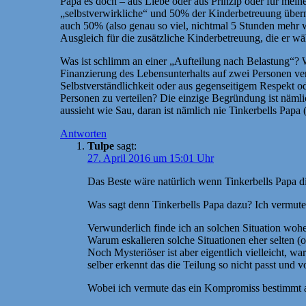
Papa es doch – aus Liebe oder aus Prinzip oder für mein
„selbstverwirkliche“ und 50% der Kinderbetreuung übern
auch 50% (also genau so viel, nichtmal 5 Stunden mehr 
Ausgleich für die zusätzliche Kinderbetreuung, die er
Was ist schlimm an einer „Aufteilung nach Belastung“? 
Finanzierung des Lebensunterhalts auf zwei Personen vert
Selbstverständlichkeit oder aus gegenseitigem Respekt o
Personen zu verteilen? Die einzige Begründung ist nämlic
aussieht wie Sau, daran ist nämlich nie Tinkerbells Papa
Antworten
Tulpe
sagt:
27. April 2016 um 15:01 Uhr
Das Beste wäre natürlich wenn Tinkerbells Papa die
Was sagt denn Tinkerbells Papa dazu? Ich vermute m
Verwunderlich finde ich an solchen Situation woher
Warum eskalieren solche Situationen eher selten (
Noch Mysteriöser ist aber eigentlich vielleicht, wa
selber erkennt das die Teilung so nicht passt und 
Wobei ich vermute das ein Kompromiss bestimmt a