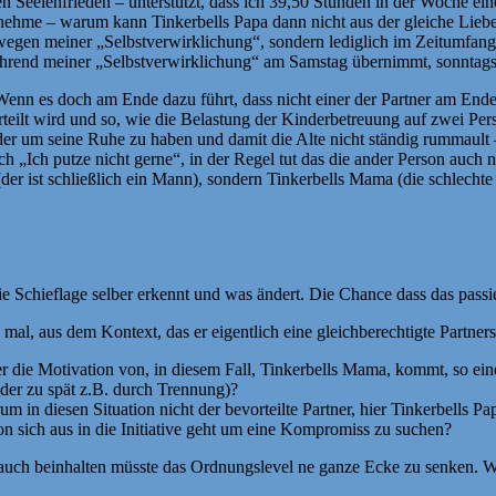
en Seelenfrieden – unterstützt, dass ich 39,50 Stunden in der Woche e
ehme – warum kann Tinkerbells Papa dann nicht aus der gleiche Liebe 
wegen meiner „Selbstverwirklichung“, sondern lediglich im Zeitumfang
 während meiner „Selbstverwirklichung“ am Samstag übernimmt, sonnta
Wenn es doch am Ende dazu führt, dass nicht einer der Partner am End
eilt wird und so, wie die Belastung der Kinderbetreuung auf zwei Pers
der um seine Ruhe zu haben und damit die Alte nicht ständig rummault 
h „Ich putze nicht gerne“, in der Regel tut das die ander Person auch n
 (der ist schließlich ein Mann), sondern Tinkerbells Mama (die schlech
 Schieflage selber erkennt und was ändert. Die Chance dass das passiert
al, aus dem Kontext, das er eigentlich eine gleichberechtigte Partners
 die Motivation von, in diesem Fall, Tinkerbells Mama, kommt, so eine 
oder zu spät z.B. durch Trennung)?
rum in diesen Situation nicht der bevorteilte Partner, hier Tinkerbells
von sich aus in die Initiative geht um eine Kompromiss zu suchen?
uch beinhalten müsste das Ordnungslevel ne ganze Ecke zu senken. Wo