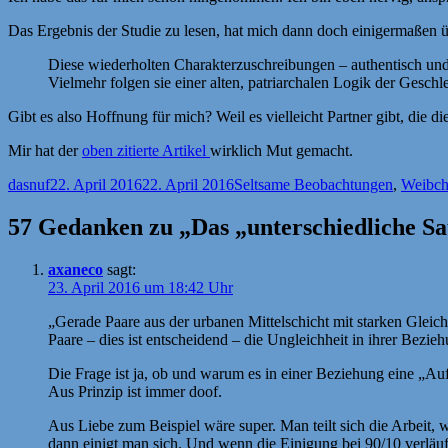
Das Ergebnis der Studie zu lesen, hat mich dann doch einigermaßen ü
Diese wiederholten Charakterzuschreibungen – authentisch und 
Vielmehr folgen sie einer alten, patriarchalen Logik der Geschle
Gibt es also Hoffnung für mich? Weil es vielleicht Partner gibt, die d
Mir hat der
oben zitierte Artikel
wirklich Mut gemacht.
Autor
Veröffentlicht
Kategorien
dasnuf
22. April 2016
22. April 2016
Seltsame Beobachtungen
,
Weibc
am
57 Gedanken zu „Das „unterschiedliche S
axaneco
sagt:
23. April 2016 um 18:42 Uhr
„Gerade Paare aus der urbanen Mittelschicht mit starken Gleich
Paare – dies ist entscheidend – die Ungleichheit in ihrer Bezie
Die Frage ist ja, ob und warum es in einer Beziehung eine „A
Aus Prinzip ist immer doof.
Aus Liebe zum Beispiel wäre super. Man teilt sich die Arbeit,
dann einigt man sich. Und wenn die Einigung bei 90/10 verläuft