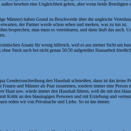
 außen besehen eine Ungleichheit geben, aber wenn beide Beteiligten si
nige Männer) haben Grund zu Beschwerde über die ungleiche Verteilung v
m erwarten, der Partner werde schon sehen und merken, was zu tun ist.
ihm besprechen, man muss es vereinbaren, und dann läuft das auch. Und
ten.
xistischen Ansatz für wenig hilfreich, weil es aus meiner Sicht um hand
e Streit auch bei nicht genau 50:50 aufgeteilter Hausarbeit friedlic
qua Genderzuschreibung den Haushalt schmeißen, dann ist das keine Pr
meist Frauen und Männer als Paar zusammen, sondern immer eine Person
rer Haut usw. würde immer den Haushalt führen, weil die mit den blaue
wir mit Kritik an den blauäugigen Personen und mit Erziehung und verm
uen reden wir von Privatsache und Liebe. So ist das immer.