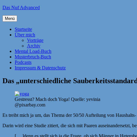
Zum
Das Nuf Advanced
Inhalt
springen
Menü
Startseite
Über mich
Vorträge
Archiv
Mental Load-Buch
Musterbruch-Buch
Podcasts
Impressum & Datenschutz
Das „unterschiedliche Sauberkeitsstanda
Gestresst? Mach doch Yoga! Quelle: yevinia
@pixarbay.com
Es treibt mich ja um, das Thema der 50/50 Aufteilung von Haushalts-
Darin wird eine Studie zitiert, die sich mit Paaren auseinandersetzt,
[… ]denn es stellt sich ja die Frage, ob sich Männer in Hetero