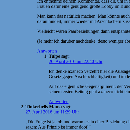
Ich entnehme deinem Kommentar, dass dir, um in d
Frauen dafür eine genügend große Lobby im Bu
Man kann das natürlich machen. Man könnte auch n
daran hindert, immer wieder mit Arschlöchern zusam
Vielleicht wären Paarbeziehungen dann entspannter.
(Je mehr ich darüber nachdenke, desto weniger ab
Antworten
Tulpe
sagt:
26. April 2016 um 22:40 Uhr
Ich denke axaneco verzehrt hier die Aussage 
Gesetz gegen Arschlochhaftigkeit) und im le
Auf das eigentliche Gegenargument, der Ve
seinem ersten Beitrag geht axaneco nicht ein
Antworten
Tinkerbells Mama
sagt:
27. April 2016 um 11:29 Uhr
„Die Frage ist ja, ob und warum es in einer Beziehung 
sagen: Aus Prinzip ist immer doof.“