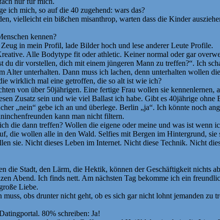
fach nur für mich.
ge ich mich, so auf die 40 zugehend: wars das?
 vielleicht ein bißchen misanthrop, warten dass die Kinder ausziehen 
e Menschen kennen?
 Zeug in mein Profil, lade Bilder hoch und lese anderer Leute Profile.
 Kreative. Alle Bodytype fit oder athletic. Keiner normal oder gar overwe
u dir vorstellen, dich mit einem jüngeren Mann zu treffen?“. Ich schaue
 Alter unterhalten. Dann muss ich lachen, denn unterhalten wollen die si
e wirklich mal eine getroffen, die so alt ist wie ich?
hten von über 50jährigen. Eine fertige Frau wollen sie kennenlernen, a
en Zusatz sein und wie viel Ballast ich habe. Gibt es 40jährige ohne B
Raucher „nein“ gebe ich an und überlege. Berlin „ja“. Ich könnte noch 
ninchenfreunden kann man nicht filtern.
ch die dann treffen? Wollen die eigene oder meine und was ist wenn ich
 auf, die wollen alle in den Wald. Selfies mit Bergen im Hintergrund, si
n sie. Nicht dieses Leben im Internet. Nicht diese Technik. Nicht di
en die Stadt, den Lärm, die Hektik, können der Geschäftigkeit nichts 
anzen Abend. Ich finds nett. Am nächsten Tag bekomme ich ein freundli
 große Liebe.
muss, obs drunter nicht geht, ob es sich gar nicht lohnt jemanden zu t
Datingportal. 80% schreiben: Ja!