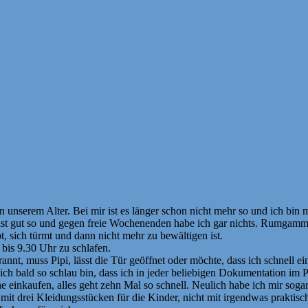
 in unserem Alter. Bei mir ist es länger schon nicht mehr so und ich bin 
 ist gut so und gegen freie Wochenenden habe ich gar nichts. Rumgammeln
ibt, sich türmt und dann nicht mehr zu bewältigen ist.
 bis 9.30 Uhr zu schlafen.
nnt, muss Pipi, lässt die Tür geöffnet oder möchte, dass ich schnell e
ch bald so schlau bin, dass ich in jeder beliebigen Dokumentation im 
ne einkaufen, alles geht zehn Mal so schnell. Neulich habe ich mir soga
mit drei Kleidungsstücken für die Kinder, nicht mit irgendwas praktisc