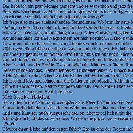
ist nicht nur bequem und zweckmäßig, es hat keine Flecken, es ist ein
Das habe ich ein paar Monate gemacht und es war schön und jetzt fra
Podcasts, Kinobesuche, Museumsführungen, werde ich schrullig werden,
oder lerne ich vielleicht doch noch jemanden kennen?
Ich frage also meine alleinstehenden Freundinnen: Wo lernt ihr neu
Online, na klar. Also melde ich mich in diversen Portalen an, schreibe
Alles sehr interessant, stundenlang lese ich. Alles Künstler, Musiker,
Ab und an habe ich eine Nachricht in meinem Postfach. „Hallo, kannst d
20 war und dann stelle ich mir vor, ich müsse mich mit einem in diesem
20jährigen, die wirklich niedlich aussehen und ich frage mich, haben di
Ich ändere irgendwas in meinem Profil und plötzlich nur noch Nachric
Und ich frage mich warum kann ich nicht einfach nur hübsch ohne dies
Also lese ich wieder Profile. Es ist möglich die Männer zu filtern. 
Seltsam finde ich das. Katzenliebhaber. Hundeliebhaber. Nur nach Ka
Viele Männer meines Alters wollen Kinder. Ich will keine mehr. Darf i
Ich lese und lese und schaue mir die Bilder an und plötzlich fällt mir
grünen Landschaften. Naturverbunden sind sie. Das wahre Leben wolle
miteinander sprechen, Real Life eben.
Mich fröstelt ein bißchen.
Sie wollen in die Natur oder wenigstens ans Meer für immer. Sie hass
Einmal treffe ich einen. Wir trinken Wein und unterhalten uns den g
lustig und klug sei, auch gut aussehe etc. pp. aber es sei halt nicht die
Ich frage mich, ob das so sein muss. Ob man die große Liebe erwarten 
könnte.
Glaubst du an Liebe auf den ersten Blick? Das ist eine der Fragen im 