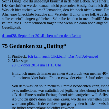
Sechs Dinge, die du unbedingt brauchst in deinem Leben. Aus einer La
Die Zuschriften werden danach nicht passender. Hastig lösche ich die
Was ich hier suchen würde? Jemanden, den ich noch nicht kenne. Das r
Aha, eine Checkliste brauche ich. Verstehe. Humor wäre toll. Aus de
sollte er sein“ hängen geblieben. Schreibe ich den in mein Profil? Mind
kaufen, nie Bundfaltenhosen tragen und wenn ich dann noch angebe: k
Geselligkeit.
Autor
Veröffentlicht
Kategorien
dasnuf
28. September 2014
Leben neben dem Leben
am
75 Gedanken zu „Dating“
Pingback:
Ich kann auch Clickbait! | Das Nuf Advanced
Mike
sagt:
20. Oktober 2014 um 11:11 Uhr
Hm… ich muss da immer an einen Ausspruch von meinen 40+-Brude
„In meinem Alter haben Frauen entweder einen Schuß oder sind 
Von dem was ich so in meinem Umfeld beobachten kann, ist da
bzw. unflexibler, was natürlich bei jeglicher Beziehung früher 
z.B. das Fitnessstudio Freitag abend nicht aufgeben will. Selbs
Ab und zu gibt’s dann mal eine Zäsur, wo dieses Verhalten da
war dann plötzlich der erstbeste gut genug, den hat sie inzwis
sie früher wochenlang beleidigt gewesen.