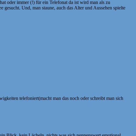
t oder immer (!) für ein Telefonat da ist wird man als zu
hee gesucht. Und, man staune, auch das Alter und Aussehen spielte
igkeiten telefoniert(macht man das noch oder schreibt man sich
ein Blick, kein Lächeln, nichts was sich nennenswert emotional