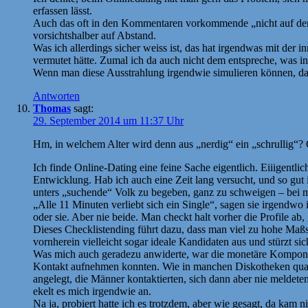
erfassen lässt.
Auch das oft in den Kommentaren vorkommende „nicht auf der 
vorsichtshalber auf Abstand.
Was ich allerdings sicher weiss ist, das hat irgendwas mit der i
vermutet hätte. Zumal ich da auch nicht dem entspreche, was in
Wenn man diese Ausstrahlung irgendwie simulieren können, da
Antworten
Thomas
sagt:
29. September 2014 um 11:37 Uhr
Hm, in welchem Alter wird denn aus „nerdig“ ein „schrullig“? G
Ich finde Online-Dating eine feine Sache eigentlich. Eiiigentli
Entwicklung. Hab ich auch eine Zeit lang versucht, und so gut
unters „suchende“ Volk zu begeben, ganz zu schweigen – bei mi
„Alle 11 Minuten verliebt sich ein Single“, sagen sie irgendwo 
oder sie. Aber nie beide. Man checkt halt vorher die Profile a
Dieses Checklistending führt dazu, dass man viel zu hohe Maßst
vornherein vielleicht sogar ideale Kandidaten aus und stürzt sic
Was mich auch geradezu anwiderte, war die monetäre Komponente
Kontakt aufnehmen konnten. Wie in manchen Diskotheken quasi.
angelegt, die Männer kontaktierten, sich dann aber nie meldete
ekelt es mich irgendwie an.
Na ja, probiert hatte ich es trotzdem, aber wie gesagt, da kam 