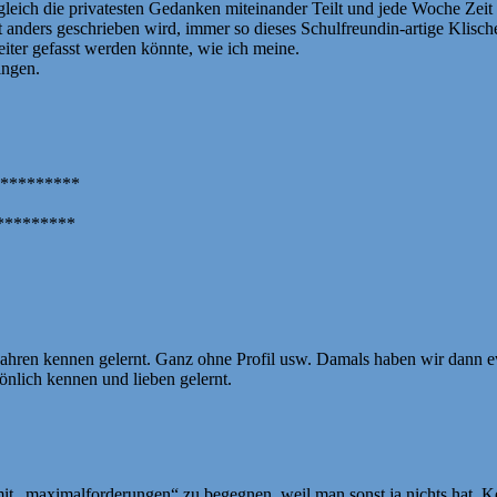
leich die privatesten Gedanken miteinander Teilt und jede Woche Zeit ha
t anders geschrieben wird, immer so dieses Schulfreundin-artige Klisc
iter gefasst werden könnte, wie ich meine.
ingen.
*********
********
ahren kennen gelernt. Ganz ohne Profil usw. Damals haben wir dann ew
önlich kennen und lieben gelernt.
it „maximalforderungen“ zu begegnen, weil man sonst ja nichts hat. K