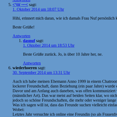
<°((( ~~<
sagt:
1. Oktober 2014 um 18:07 Uhr
Hihi, erinnert mich daran, wie ich damals Frau Nuf persönlich k
Beste Grüße!
Antworten
dasnuf
sagt:
1. Oktober 2014 um 18:53 Uhr
Beste Grüße zurück. Jo, is über 10 Jahre her, ne.
Antworten
wiederhoeren
sagt:
30. September 2014 um 13:31 Uhr
Auch ich habe meinen Ehemann Anno 1999 in einem Chatroom ken
lockerer Freundschaft, dann Beziehung (ein paar Jahre) wurde e
Davor und am Anfang auch daneben, was offen kommuniziert wu
(männlicher Art). Das war meist auf beiden Seiten klar, wo nic
jedoch so schöne Freundschaften, die mehr oder weniger lange 
Was ich sagen will ist, dass das Freunde suchen vielleicht einf
Wobei:
Letztes Jahr versuchte ich online eine Freundin (so als Frauenf