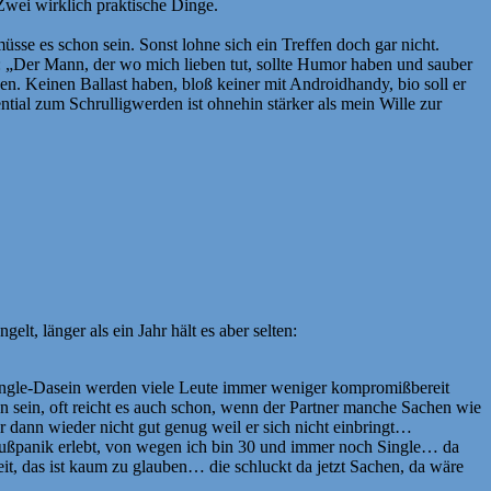
Zwei wirklich praktische Dinge.
sse es schon sein. Sonst lohne sich ein Treffen doch gar nicht.
z: „Der Mann, der wo mich lieben tut, sollte Humor haben und sauber
enen. Keinen Ballast haben, bloß keiner mit Androidhandy, bio soll er
tial zum Schrulligwerden ist ohnehin stärker als mein Wille zur
, länger als ein Jahr hält es aber selten:
ingle-Dasein werden viele Leute immer weniger kompromißbereit
sen sein, oft reicht es auch schon, wenn der Partner manche Sachen wie
er dann wieder nicht gut genug weil er sich nicht einbringt…
hlußpanik erlebt, von wegen ich bin 30 und immer noch Single… da
eit, das ist kaum zu glauben… die schluckt da jetzt Sachen, da wäre