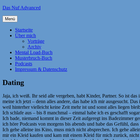
Zum
Das Nuf Advanced
Inhalt
springen
Menü
Startseite
Über mich
Vorträge
Archiv
Mental Load-Buch
Musterbruch-Buch
Podcasts
Impressum & Datenschutz
Dating
Jaja, ich weiß. Ihr seid alle vergeben, habt Kinder, Partner. So ist das
meine ich jetzt – denn alles andere, das habe ich mir ausgesucht. Das
weil hinterher vielleicht keine Zeit mehr ist und sonst alles liegen ble
Ich schlafe aus – bis 8 manchmal – einmal habe ich es geschafft sogar
Ich bade, niemand kommt in dieser Zeit aufgeregt ins Badezimmer gera
ich höre Podcasts von morgens bis abends und habe das Gefühl, dass i
Ich gehe alleine ins Kino, muss mich nicht absprechen. Ich gehe allei
mir ein Kleid kaufen und kam mit einem Kleid für mich zurück, nicht 