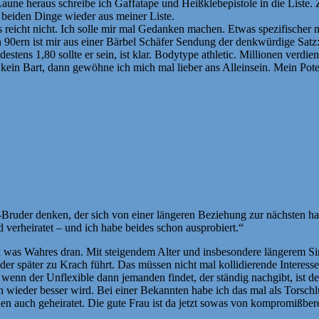
une heraus schreibe ich Gaffatape und Heißklebepistole in die Liste. 
 beiden Dinge wieder aus meiner Liste.
eicht nicht. Ich solle mir mal Gedanken machen. Etwas spezifischer mü
n 90ern ist mir aus einer Bärbel Schäfer Sendung der denkwürdige Sat
estens 1,80 sollte er sein, ist klar. Bodytype athletic. Millionen verdi
ein Bart, dann gewöhne ich mich mal lieber ans Alleinsein. Mein Poten
r denken, der sich von einer längeren Beziehung zur nächsten hangelt
verheiratet – und ich habe beides schon ausprobiert.“
 was Wahres dran. Mit steigendem Alter und insbesondere längerem S
oder später zu Krach führt. Das müssen nicht mal kollidierende Interes
t wenn der Unflexible dann jemanden findet, der ständig nachgibt, ist d
nn wieder besser wird. Bei einer Bekannten habe ich das mal als Torsc
chen auch geheiratet. Die gute Frau ist da jetzt sowas von kompromißber