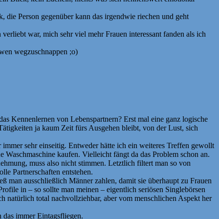
, die Person gegenüber kann das irgendwie riechen und geht
h verliebt war, mich sehr viel mehr Frauen interessant fanden als ich
n wen wegzuschnappen ;o)
uch das Kennenlernen von Lebenspartnern? Erst mal eine ganz logische
tigkeiten ja kaum Zeit fürs Ausgehen bleibt, von der Lust, sich
 immer sehr einseitig. Entweder hätte ich ein weiteres Treffen gewollt
neue Waschmaschine kaufen. Vielleicht fängt da das Problem schon an.
ehmung, muss also nicht stimmen. Letztlich filtert man so von
olle Partnerschaften entstehen.
ieß man ausschließlich Männer zahlen, damit sie überhaupt zu Frauen
ile in – so sollte man meinen – eigentlich seriösen Singlebörsen
ch natürlich total nachvollziehbar, aber vom menschlichen Aspekt her
n das immer Eintagsfliegen.