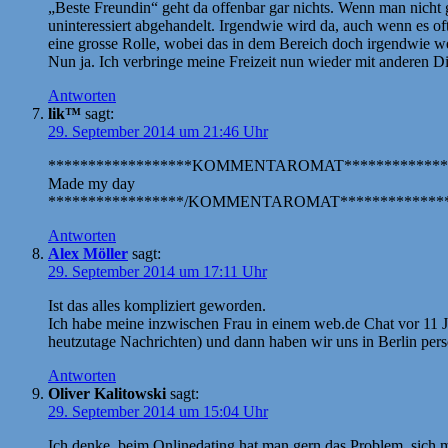
„Beste Freundin“ geht da offenbar gar nichts. Wenn man nicht g
uninteressiert abgehandelt. Irgendwie wird da, auch wenn es of
eine grosse Rolle, wobei das in dem Bereich doch irgendwie we
Nun ja. Ich verbringe meine Freizeit nun wieder mit anderen D
Antworten
lik™
sagt:
29. September 2014 um 21:46 Uhr
******************KOMMENTAROMAT*************
Made my day
*****************/KOMMENTAROMAT**************
Antworten
Alex Möller
sagt:
29. September 2014 um 17:11 Uhr
Ist das alles kompliziert geworden.
Ich habe meine inzwischen Frau in einem web.de Chat vor 11 J
heutzutage Nachrichten) und dann haben wir uns in Berlin pers
Antworten
Oliver Kalitowski
sagt:
29. September 2014 um 15:04 Uhr
Ich denke, beim Onlinedating hat man gern das Problem, sich m