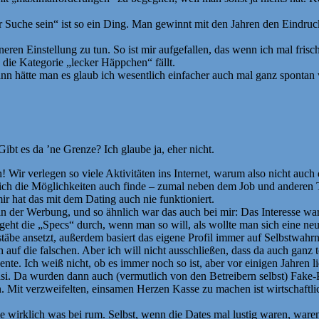
Suche sein“ ist so ein Ding. Man gewinnt mit den Jahren den Eindruck
nneren Einstellung zu tun. So ist mir aufgefallen, das wenn ich mal frisc
 die Kategorie „lecker Häppchen“ fällt.
nn hätte man es glaub ich wesentlich einfacher auch mal ganz sponta
ibt es da ’ne Grenze? Ich glaube ja, eher nicht.
ch! Wir verlegen so viele Aktivitäten ins Internet, warum also nicht a
 ich die Möglichkeiten auch finde – zumal neben dem Job und anderen Tä
r hat das mit dem Dating auch nie funktioniert.
in der Werbung, und so ähnlich war das auch bei mir: Das Interesse war
b, geht die „Specs“ durch, wenn man so will, als wollte man sich eine 
äbe ansetzt, außerdem basiert das eigene Profil immer auf Selbstwahrn
h auf die falschen. Aber ich will nicht ausschließen, dass da auch ganz t
. Ich weiß nicht, ob es immer noch so ist, aber vor einigen Jahren l
 Da wurden dann auch (vermutlich von den Betreibern selbst) Fake-Prof
n. Mit verzweifelten, einsamen Herzen Kasse zu machen ist wirtschaftli
nie wirklich was bei rum. Selbst, wenn die Dates mal lustig waren, ware