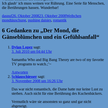
Ich glaub‘ ich muss weinen vor Rührung. Eine Serie für Menschen,
die Berührungen hassen. Wunderbar!
Autor
Veröffentlicht
Kategorien
Schlagwörter
dasnuf
26. Oktober 2008
23. Oktober 2008
Weibchen
am
mondtäuschung
,
pushing daisies
,
romantik
6 Gedanken zu „Der Mond, die
Gänseblümchen und ein Gefühlsanfall“
Dylan Lopez
sagt:
3. Juli 2010 um 04:44 Uhr
Samantha Who and Big Bang Theory are two of my favorite
TV programs to watch.;’~
Antworten
Schlauschiesser
sagt:
3. November 2008 um 16:26 Uhr
Das war nicht romantisch, die Dame hatte nur keine Lust zu
sterben. Auch nicht für eine Berührung des Kuchenbäckers.
Vermutlich wäre sie ansonsten so ganz und gar nicht
abgeneigt.