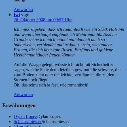
Antworten
Iwi
sagt:
26. Oktober 2008 um 09:57 Uhr
Ich muss zugeben, dass ich romantisch wie ein Stück Holz bin
und wenn überhaupt empfinde ich Metaromantik. Also im
Grunde sehne ich mich manchmal danach auch so
butterweich, verblendet und tralala zu sein, wie andere
Frauen, die sich über rote Rosen, Parfüms und goldene
Herzchenanhänger freuen können.
Auf die Waage gelegt, wüsste ich nicht mit Sicherheit zu
sagen, welche Seite denn letztlich gewinnt: die schwere, die
zum Boden zieht oder die leichte, verträumte, die zu den
Sternen hoch fliegt.
Oh, das reimt sich ja fast, wie romantisch!
Antworten
Erwähnungen
Dylan Lopez
Dylan Lopez
Schlauschiesser
Schlauschiesser
Claus x
Claus x