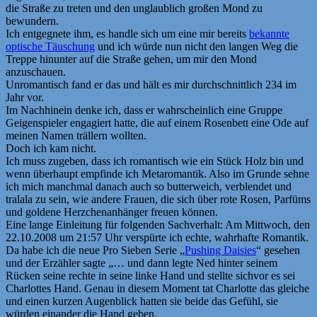
die Straße zu treten und den unglaublich großen Mond zu
bewundern.
Ich entgegnete ihm, es handle sich um eine mir bereits
bekannte
optische Täuschung
und ich würde nun nicht den langen Weg die
Treppe hinunter auf die Straße gehen, um mir den Mond
anzuschauen.
Unromantisch fand er das und hält es mir durchschnittlich 234 im
Jahr vor.
Im Nachhinein denke ich, dass er wahrscheinlich eine Gruppe
Geigenspieler engagiert hatte, die auf einem Rosenbett eine Ode auf
meinen Namen trällern wollten.
Doch ich kam nicht.
Ich muss zugeben, dass ich romantisch wie ein Stück Holz bin und
wenn überhaupt empfinde ich Metaromantik. Also im Grunde sehne
ich mich manchmal danach auch so butterweich, verblendet und
tralala zu sein, wie andere Frauen, die sich über rote Rosen, Parfüms
und goldene Herzchenanhänger freuen können.
Eine lange Einleitung für folgenden Sachverhalt: Am Mittwoch, den
22.10.2008 um 21:57 Uhr verspürte ich echte, wahrhafte Romantik.
Da habe ich die neue Pro Sieben Serie „
Pushing Daisies
“ gesehen
und der Erzähler sagte „… und dann legte Ned hinter seinem
Rücken seine rechte in seine linke Hand und stellte sichvor es sei
Charlottes Hand. Genau in diesem Moment tat Charlotte das gleiche
und einen kurzen Augenblick hatten sie beide das Gefühl, sie
würden einander die Hand geben.