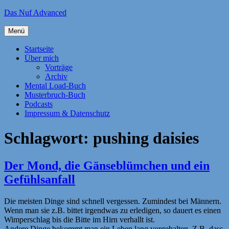
Zum
Das Nuf Advanced
Inhalt
springen
Menü
Startseite
Über mich
Vorträge
Archiv
Mental Load-Buch
Musterbruch-Buch
Podcasts
Impressum & Datenschutz
Schlagwort:
pushing daisies
Der Mond, die Gänseblümchen und ein
Gefühlsanfall
Die meisten Dinge sind schnell vergessen. Zumindest bei Männern.
Wenn man sie z.B. bittet irgendwas zu erledigen, so dauert es einen
Wimperschlag bis die Bitte im Hirn verhallt ist.
Andere Dinge bekommt man ein Leben lang vorgehalten. Z.B. dass