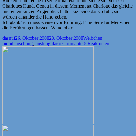
Rücken seine rechte in seine linke Hand und stellte sichvor es sei
Charlottes Hand. Genau in diesem Moment tat Charlotte das gleiche
und einen kurzen Augenblick hatten sie beide das Gefühl, sie
würden einander die Hand geben.
Ich glaub‘ ich muss weinen vor Rührung. Eine Serie für Menschen,
die Berührungen hassen. Wunderbar!
Autor
Veröffentlicht
Kategorien
Schlagwörter
dasnuf
26. Oktober 2008
23. Oktober 2008
Weibchen
am
mondtäuschung
,
pushing daisies
,
romantik
6 Reaktionen