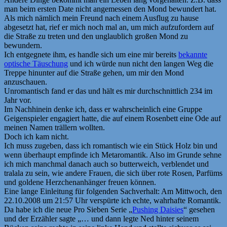
man beim ersten Date nicht angemessen den Mond bewundert hat.
Als mich nämlich mein Freund nach einem Ausflug zu hause
abgesetzt hat, rief er mich noch mal an, um mich aufzufordern auf
die Straße zu treten und den unglaublich großen Mond zu
bewundern.
Ich entgegnete ihm, es handle sich um eine mir bereits
bekannte
optische Täuschung
und ich würde nun nicht den langen Weg die
Treppe hinunter auf die Straße gehen, um mir den Mond
anzuschauen.
Unromantisch fand er das und hält es mir durchschnittlich 234 im
Jahr vor.
Im Nachhinein denke ich, dass er wahrscheinlich eine Gruppe
Geigenspieler engagiert hatte, die auf einem Rosenbett eine Ode auf
meinen Namen trällern wollten.
Doch ich kam nicht.
Ich muss zugeben, dass ich romantisch wie ein Stück Holz bin und
wenn überhaupt empfinde ich Metaromantik. Also im Grunde sehne
ich mich manchmal danach auch so butterweich, verblendet und
tralala zu sein, wie andere Frauen, die sich über rote Rosen, Parfüms
und goldene Herzchenanhänger freuen können.
Eine lange Einleitung für folgenden Sachverhalt: Am Mittwoch, den
22.10.2008 um 21:57 Uhr verspürte ich echte, wahrhafte Romantik.
Da habe ich die neue Pro Sieben Serie „
Pushing Daisies
“ gesehen
und der Erzähler sagte „… und dann legte Ned hinter seinem