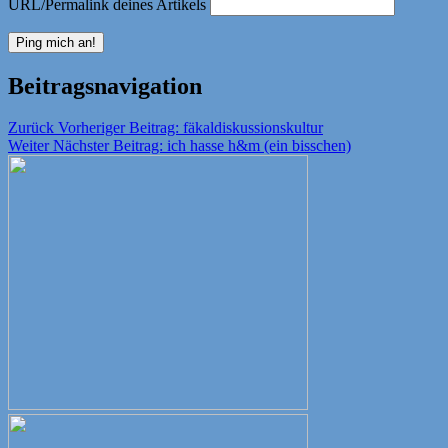
URL/Permalink deines Artikels
Beitragsnavigation
Zurück
Vorheriger Beitrag:
fäkaldiskussionskultur
Weiter
Nächster Beitrag:
ich hasse h&m (ein bisschen)