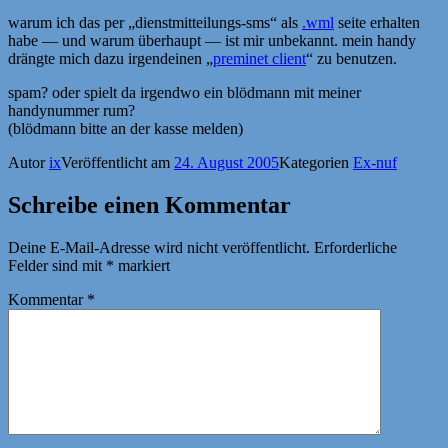
warum ich das per „dienstmitteilungs-sms“ als
.wml
seite erhalten
habe — und warum überhaupt — ist mir unbekannt. mein handy
drängte mich dazu irgendeinen „
preminet client
“ zu benutzen.
spam? oder spielt da irgendwo ein blödmann mit meiner
handynummer rum?
(blödmann bitte an der kasse melden)
Autor
ix
Veröffentlicht am
24. August 2005
Kategorien
Ex-nuf
Schreibe einen Kommentar
Deine E-Mail-Adresse wird nicht veröffentlicht.
Erforderliche
Felder sind mit
*
markiert
Kommentar
*