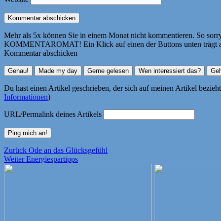
Mehr als 5x können Sie in einem Monat nicht kommentieren. So sorry! 
KOMMENTAROMAT! Ein Klick auf einen der Buttons unten trägt autom
Kommentar abschicken
Du hast einen Artikel geschrieben, der sich auf meinen Artikel bezie
Informationen
)
URL/Permalink deines Artikels
Beitragsnavigation
Vorheriger
Zurück
Ode an das Glücksgefühl
Nächster
Beitrag:
Weiter
Energiespartipps
Beitrag: