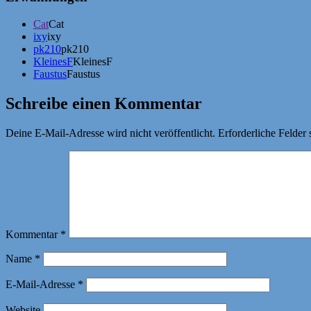
Cat
Cat
ixy
ixy
pk210
pk210
KleinesF
KleinesF
Faustus
Faustus
Schreibe einen Kommentar
Deine E-Mail-Adresse wird nicht veröffentlicht.
Erforderliche Felder 
Kommentar
*
Name
*
E-Mail-Adresse
*
Website