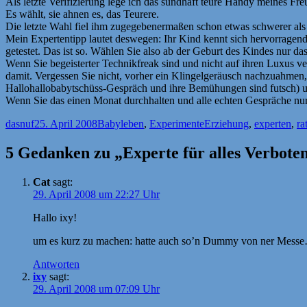
Als letzte Verifizierung lege ich das sündhaft teure Handy meines Fre
Es wählt, sie ahnen es, das Teurere.
Die letzte Wahl fiel ihm zugegebenermaßen schon etwas schwerer als
Mein Expertentipp lautet deswegen: Ihr Kind kennt sich hervorragen
getestet. Das ist so. Wählen Sie also ab der Geburt des Kindes nur das
Wenn Sie begeisterter Technikfreak sind und nicht auf ihren Luxus ve
damit. Vergessen Sie nicht, vorher ein Klingelgeräusch nachzuahmen,
Hallohallobabytschüss-Gespräch und ihre Bemühungen sind futsch) u
Wenn Sie das einen Monat durchhalten und alle echten Gespräche nur h
Autor
Veröffentlicht
Kategorien
Schlagwörter
dasnuf
25. April 2008
Babyleben
,
Experimente
Erziehung
,
experten
,
ra
am
5 Gedanken zu „Experte für alles Verbote
Cat
sagt:
29. April 2008 um 22:27 Uhr
Hallo ixy!
um es kurz zu machen: hatte auch so’n Dummy von ner Messe…
Antworten
ixy
sagt:
29. April 2008 um 07:09 Uhr