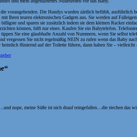
undes und mein abgehalftertes Nulleuroteil vor das Baby.
 die vorangehenden. Die Handys wurden zärtlich befühlt, ausführlich
d mit Ihren teuren elektronischen Gadgets aus. Sie werden auf Falleig
 billigste und sparen sie zusätzlich indem sie dem kleinen Racker einfac
rzichten können, hilft nur eines. Kaufen Sie ein Babytelefon. Telefon
 tippen Sie eine glaubhafte Anzahl von Nummern, wenn Sie selbst telef
nd vergessen Sie nicht regelmäßig NEIN zu rufen wenn das Baby nach 
eimlich flüsternd auf der Toilette führen, dann haben Sie – vielleicht
tgeber
ne“
und nope, meine Süße ist nich drauf reingefallen…die riechen das w