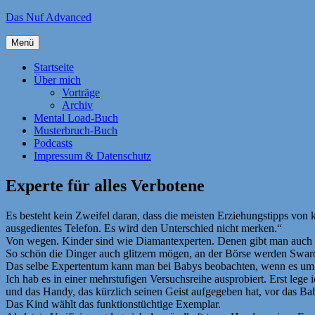
Zum
Das Nuf Advanced
Inhalt
springen
Menü
Startseite
Über mich
Vorträge
Archiv
Mental Load-Buch
Musterbruch-Buch
Podcasts
Impressum & Datenschutz
Experte für alles Verbotene
Es besteht kein Zweifel daran, dass die meisten Erziehungstipps von
ausgedientes Telefon. Es wird den Unterschied nicht merken.“
Von wegen. Kinder sind wie Diamantexperten. Denen gibt man auch ke
So schön die Dinger auch glitzern mögen, an der Börse werden Swaro
Das selbe Expertentum kann man bei Babys beobachten, wenn es um te
Ich hab es in einer mehrstufigen Versuchsreihe ausprobiert. Erst leg
und das Handy, das kürzlich seinen Geist aufgegeben hat, vor das Bab
Das Kind wählt das funktionstüchtige Exemplar.