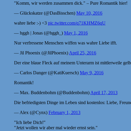
"Komm, wir werden zusammen dick." – Pure Romantik hier!
— Glückskatze (@DasBisschen)
May 10, 2016
wahre liebe :-) <3
pic.twitter.com/q71KHMZ6qU
— hggh | Jonas (@hggh_)
May 1, 2016
Nur verfressene Menschen wiffen was wahre Liebe ifft.
— Jil Phoenix (@JilPhoenix)
April 25, 2016
Der eine blaue Fleck auf meinem Unterarm ist mittlerweile ge
— Carlos Danger (@KatiKuersch)
May 9, 2016
Romantik!
— Max. Buddenbohm (@Buddenbohm)
April 17, 2013
Die befriedigsten Dinge im Leben sind kostenlos: Liebe, Freunds
— Alex (@Cynx)
February 1, 2013
"Ich liebe Dich!"
"Jetzt wollen wir aber mal wieder ernst sein."