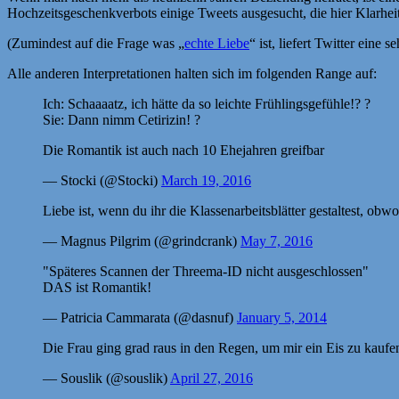
Hochzeitsgeschenkverbots einige Tweets ausgesucht, die hier Klarhei
(Zumindest auf die Frage was „
echte Liebe
“ ist, liefert Twitter eine 
Alle anderen Interpretationen halten sich im folgenden Range auf:
Ich: Schaaaatz, ich hätte da so leichte Frühlingsgefühle!? ?
Sie: Dann nimm Cetirizin! ?
Die Romantik ist auch nach 10 Ehejahren greifbar
— Stocki (@Stocki)
March 19, 2016
Liebe ist, wenn du ihr die Klassenarbeitsblätter gestaltest, obw
— Magnus Pilgrim (@grindcrank)
May 7, 2016
"Späteres Scannen der Threema-ID nicht ausgeschlossen"
DAS ist Romantik!
— Patricia Cammarata (@dasnuf)
January 5, 2014
Die Frau ging grad raus in den Regen, um mir ein Eis zu kaufe
— Souslik (@souslik)
April 27, 2016