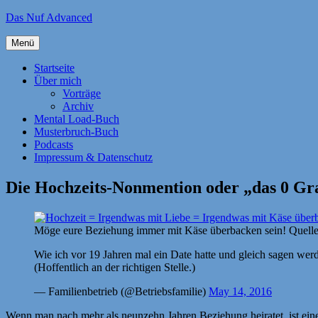
Zum
Das Nuf Advanced
Inhalt
springen
Menü
Startseite
Über mich
Vorträge
Archiv
Mental Load-Buch
Musterbruch-Buch
Podcasts
Impressum & Datenschutz
Die Hochzeits-Nonmention oder „das 0 
Möge eure Beziehung immer mit Käse überbacken sein! Quell
Wie ich vor 19 Jahren mal ein Date hatte und gleich sagen werde
(Hoffentlich an der richtigen Stelle.)
— Familienbetrieb (@Betriebsfamilie)
May 14, 2016
Wenn man nach mehr als neunzehn Jahren Beziehung heiratet, ist eine