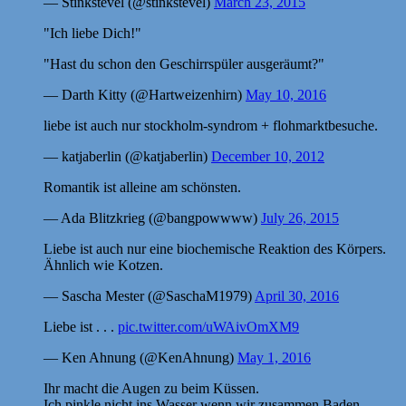
— Stinkstevel (@stinkstevel)
March 23, 2015
"Ich liebe Dich!"
"Hast du schon den Geschirrspüler ausgeräumt?"
— Darth Kitty (@Hartweizenhirn)
May 10, 2016
liebe ist auch nur stockholm-syndrom + flohmarktbesuche.
— katjaberlin (@katjaberlin)
December 10, 2012
Romantik ist alleine am schönsten.
— Ada Blitzkrieg (@bangpowwww)
July 26, 2015
Liebe ist auch nur eine biochemische Reaktion des Körpers.
Ähnlich wie Kotzen.
— Sascha Mester (@SaschaM1979)
April 30, 2016
Liebe ist . . .
pic.twitter.com/uWAivOmXM9
— Ken Ahnung (@KenAhnung)
May 1, 2016
Ihr macht die Augen zu beim Küssen.
Ich pinkle nicht ins Wasser wenn wir zusammen Baden.