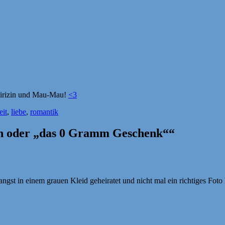
etirizin und Mau-Mau!
<3
eit
,
liebe
,
romantik
on oder „das 0 Gramm Geschenk““
angst in einem grauen Kleid geheiratet und nicht mal ein richtiges Fo