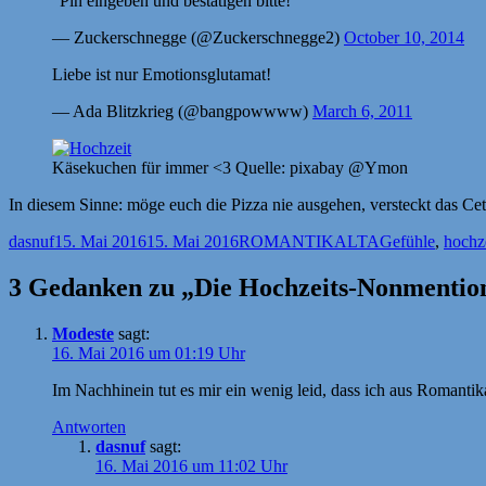
"Pin eingeben und bestätigen bitte!"
— Zuckerschnegge (@Zuckerschnegge2)
October 10, 2014
Liebe ist nur Emotionsglutamat!
— Ada Blitzkrieg (@bangpowwww)
March 6, 2011
Käsekuchen für immer <3 Quelle: pixabay @Ymon
In diesem Sinne: möge euch die Pizza nie ausgehen, versteckt das C
Autor
Veröffentlicht
Kategorien
Schlagwörter
dasnuf
15. Mai 2016
15. Mai 2016
ROMANTIKALTA
Gefühle
,
hochz
am
3 Gedanken zu „Die Hochzeits-Nonmenti
Modeste
sagt:
16. Mai 2016 um 01:19 Uhr
Im Nachhinein tut es mir ein wenig leid, dass ich aus Romantik
Antworten
dasnuf
sagt:
16. Mai 2016 um 11:02 Uhr