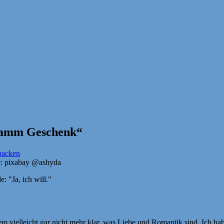
Gramm Geschenk“
e: pixabay @ashyda
: "Ja, ich will."
m vielleicht gar nicht mehr klar, was Liebe und Romantik sind. Ich ha