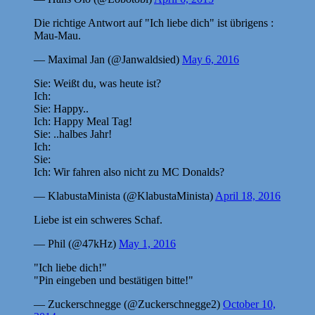
Die richtige Antwort auf "Ich liebe dich" ist übrigens :
Mau-Mau.
— Maximal Jan (@Janwaldsied)
May 6, 2016
Sie: Weißt du, was heute ist?
Ich:
Sie: Happy..
Ich: Happy Meal Tag!
Sie: ..halbes Jahr!
Ich:
Sie:
Ich: Wir fahren also nicht zu MC Donalds?
— KlabustaMinista (@KlabustaMinista)
April 18, 2016
Liebe ist ein schweres Schaf.
— Phil (@47kHz)
May 1, 2016
"Ich liebe dich!"
"Pin eingeben und bestätigen bitte!"
— Zuckerschnegge (@Zuckerschnegge2)
October 10,