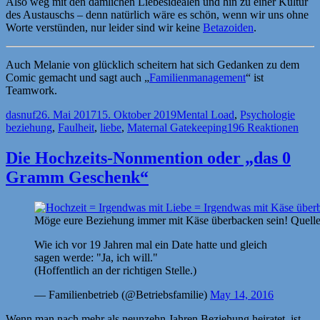
Also weg mit den dämlichen Liebesidealen und hin zu einer Kultur
des Austauschs – denn natürlich wäre es schön, wenn wir uns ohne
Worte verstünden, nur leider sind wir keine
Betazoiden
.
Auch Melanie von glücklich scheitern hat sich Gedanken zu dem
Comic gemacht und sagt auch „
Familienmanagement
“ ist
Teamwork.
Autor
Veröffentlicht
Kategorien
Schla
dasnuf
26. Mai 2017
15. Oktober 2019
Mental Load
,
Psychologie
am
beziehung
,
Faulheit
,
liebe
,
Maternal Gatekeeping
196 Reaktionen
Die Hochzeits-Nonmention oder „das 0
Gramm Geschenk“
Möge eure Beziehung immer mit Käse überbacken sein! Quell
Wie ich vor 19 Jahren mal ein Date hatte und gleich
sagen werde: "Ja, ich will."
(Hoffentlich an der richtigen Stelle.)
— Familienbetrieb (@Betriebsfamilie)
May 14, 2016
Wenn man nach mehr als neunzehn Jahren Beziehung heiratet, ist