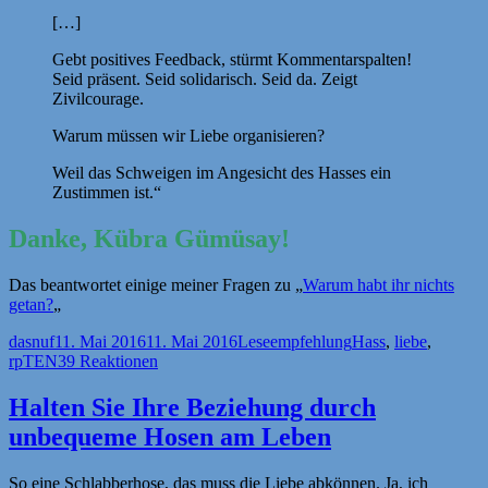
[…]
Gebt positives Feedback, stürmt Kommentarspalten!
Seid präsent. Seid solidarisch. Seid da. Zeigt
Zivilcourage.
Warum müssen wir Liebe organisieren?
Weil das Schweigen im Angesicht des Hasses ein
Zustimmen ist.“
Danke, Kübra Gümüsay!
Das beantwortet einige meiner Fragen zu „
Warum habt ihr nichts
getan?
„
Autor
Veröffentlicht
Kategorien
Schlagwörter
dasnuf
11. Mai 2016
11. Mai 2016
Leseempfehlung
Hass
,
liebe
,
am
rpTEN
39 Reaktionen
Halten Sie Ihre Beziehung durch
unbequeme Hosen am Leben
So eine Schlabberhose, das muss die Liebe abkönnen. Ja, ich