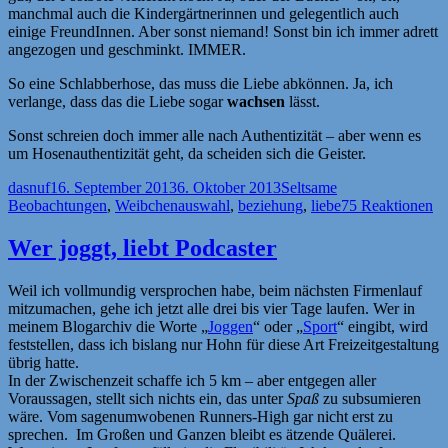
manchmal auch die Kindergärtnerinnen und gelegentlich auch
einige FreundInnen. Aber sonst niemand! Sonst bin ich immer adrett
angezogen und geschminkt. IMMER.
So eine Schlabberhose, das muss die Liebe abkönnen. Ja, ich
verlange, dass das die Liebe sogar
wachsen
lässt.
Sonst schreien doch immer alle nach Authentizität – aber wenn es
um Hosenauthentizität geht, da scheiden sich die Geister.
Autor
Veröffentlicht
Kategorien
dasnuf
16. September 2013
6. Oktober 2013
Seltsame
am
Schlagwörter
Beobachtungen
,
Weibchen
auswahl
,
beziehung
,
liebe
75 Reaktionen
Wer joggt, liebt Podcaster
Weil ich vollmundig versprochen habe, beim nächsten Firmenlauf
mitzumachen, gehe ich jetzt alle drei bis vier Tage laufen. Wer in
meinem Blogarchiv die Worte „
Joggen
“ oder „
Sport
“ eingibt, wird
feststellen, dass ich bislang nur Hohn für diese Art Freizeitgestaltung
übrig hatte.
In der Zwischenzeit schaffe ich 5 km – aber entgegen aller
Voraussagen, stellt sich nichts ein, das unter
Spaß
zu subsumieren
wäre. Vom sagenumwobenen Runners-High gar nicht erst zu
sprechen. Im Großen und Ganzen bleibt es ätzende Quälerei.