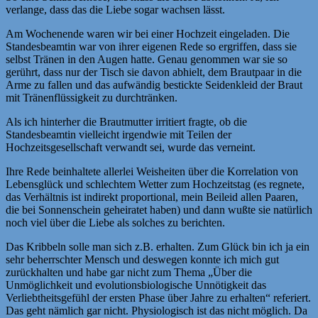
verlange, dass das die Liebe sogar wachsen lässt.
Am Wochenende waren wir bei einer Hochzeit eingeladen. Die
Standesbeamtin war von ihrer eigenen Rede so ergriffen, dass sie
selbst Tränen in den Augen hatte. Genau genommen war sie so
gerührt, dass nur der Tisch sie davon abhielt, dem Brautpaar in die
Arme zu fallen und das aufwändig bestickte Seidenkleid der Braut
mit Tränenflüssigkeit zu durchtränken.
Als ich hinterher die Brautmutter irritiert fragte, ob die
Standesbeamtin vielleicht irgendwie mit Teilen der
Hochzeitsgesellschaft verwandt sei, wurde das verneint.
Ihre Rede beinhaltete allerlei Weisheiten über die Korrelation von
Lebensglück und schlechtem Wetter zum Hochzeitstag (es regnete,
das Verhältnis ist indirekt proportional, mein Beileid allen Paaren,
die bei Sonnenschein geheiratet haben) und dann wußte sie natürlich
noch viel über die Liebe als solches zu berichten.
Das Kribbeln solle man sich z.B. erhalten. Zum Glück bin ich ja ein
sehr beherrschter Mensch und deswegen konnte ich mich gut
zurückhalten und habe gar nicht zum Thema „Über die
Unmöglichkeit und evolutionsbiologische Unnötigkeit das
Verliebtheitsgefühl der ersten Phase über Jahre zu erhalten“ referiert.
Das geht nämlich gar nicht. Physiologisch ist das nicht möglich. Da