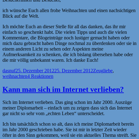
ich wünsche Euch allen frohe Weihnachten und einen nachsichtigen
Blick auf die Welt.
Ich möchte Euch an dieser Stelle für all das danken, das ihr mir
einfach so geschenkt habt. Die vielen Tipps und auch die vielen
Kommentare, die Blogeinträge noch lustiger gemacht haben oder
mich dazu gebracht haben Dinge nochmal zu überdenken oder sie in
einem anderen Licht zu sehen oder Aspekten meine
Aufmerksamkeit zu schenken, die ich bislang übersehen habe oder
die mir völlig unbekannt waren. Ich danke Euch!
Autor
Veröffentlicht
Kategorien
Schlagwörter
dasnuf
25. Dezember 2012
25. Dezember 2012
Zeug
liebe
,
am
weihnachten
4 Reaktionen
Kann man sich im Internet verlieben?
Sich im Internet verlieben. Das ging schon im Jahr 2000. Auszüge
meiner Diplomarbeit – einfach um zu zeigen dass sich das Internet
gar nicht so sehr vom „echten Leben“ unterscheidet.
Ich bin tatsächlich schon so alt, dass ich meine Diplomarbeit bereits
im Jahr 2000 geschrieben habe. Sie ist mir in letzter Zeit wieder
öfter in den Sinn gekommen, weil sie ein aktuelles Thema streift. Sie