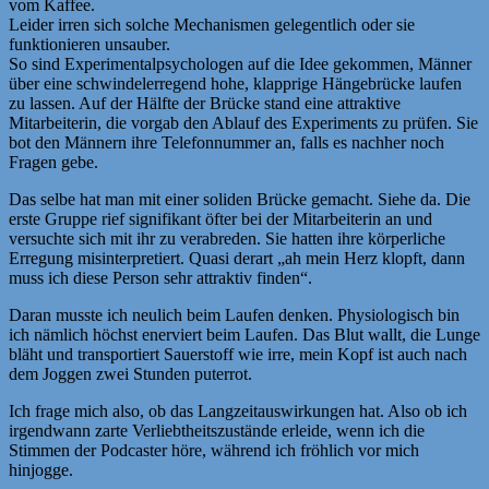
vom Kaffee.
Leider irren sich solche Mechanismen gelegentlich oder sie
funktionieren unsauber.
So sind Experimentalpsychologen auf die Idee gekommen, Männer
über eine schwindelerregend hohe, klapprige Hängebrücke laufen
zu lassen. Auf der Hälfte der Brücke stand eine attraktive
Mitarbeiterin, die vorgab den Ablauf des Experiments zu prüfen. Sie
bot den Männern ihre Telefonnummer an, falls es nachher noch
Fragen gebe.
Das selbe hat man mit einer soliden Brücke gemacht. Siehe da. Die
erste Gruppe rief signifikant öfter bei der Mitarbeiterin an und
versuchte sich mit ihr zu verabreden. Sie hatten ihre körperliche
Erregung misinterpretiert. Quasi derart „ah mein Herz klopft, dann
muss ich diese Person sehr attraktiv finden“.
Daran musste ich neulich beim Laufen denken. Physiologisch bin
ich nämlich höchst enerviert beim Laufen. Das Blut wallt, die Lunge
bläht und transportiert Sauerstoff wie irre, mein Kopf ist auch nach
dem Joggen zwei Stunden puterrot.
Ich frage mich also, ob das Langzeitauswirkungen hat. Also ob ich
irgendwann zarte Verliebtheitszustände erleide, wenn ich die
Stimmen der Podcaster höre, während ich fröhlich vor mich
hinjogge.