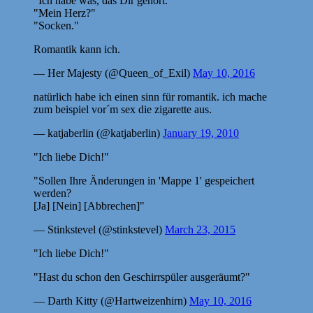
"Ich habe was, das Dir gehört."
"Mein Herz?"
"Socken."
Romantik kann ich.
— Her Majesty (@Queen_of_Exil)
May 10, 2016
natürlich habe ich einen sinn für romantik. ich mache
zum beispiel vor´m sex die zigarette aus.
— katjaberlin (@katjaberlin)
January 19, 2010
"Ich liebe Dich!"
"Sollen Ihre Änderungen in 'Mappe 1' gespeichert
werden?
[Ja] [Nein] [Abbrechen]"
— Stinkstevel (@stinkstevel)
March 23, 2015
"Ich liebe Dich!"
"Hast du schon den Geschirrspüler ausgeräumt?"
— Darth Kitty (@Hartweizenhirn)
May 10, 2016