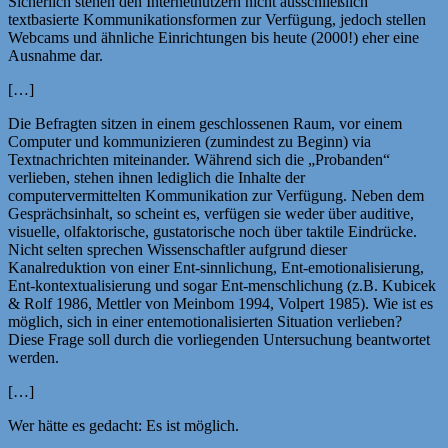
Sicherlich stehen den Internetnutzern nicht ausschließlich
textbasierte Kommunikationsformen zur Verfügung, jedoch stellen
Webcams und ähnliche Einrichtungen bis heute (2000!) eher eine
Ausnahme dar.
[…]
Die Befragten sitzen in einem geschlossenen Raum, vor einem
Computer und kommunizieren (zumindest zu Beginn) via
Textnachrichten miteinander. Während sich die „Probanden“
verlieben, stehen ihnen lediglich die Inhalte der
computervermittelten Kommunikation zur Verfügung. Neben dem
Gesprächsinhalt, so scheint es, verfügen sie weder über auditive,
visuelle, olfaktorische, gustatorische noch über taktile Eindrücke.
Nicht selten sprechen Wissenschaftler aufgrund dieser
Kanalreduktion von einer Ent-sinnlichung, Ent-emotionalisierung,
Ent-kontextualisierung und sogar Ent-menschlichung (z.B. Kubicek
& Rolf 1986, Mettler von Meinbom 1994, Volpert 1985). Wie ist es
möglich, sich in einer entemotionalisierten Situation verlieben?
Diese Frage soll durch die vorliegenden Untersuchung beantwortet
werden.
[…]
Wer hätte es gedacht: Es ist möglich.