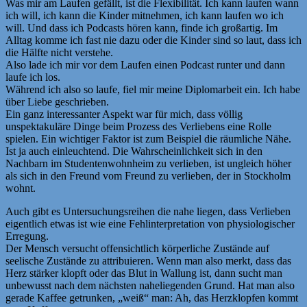
Was mir am Laufen gefällt, ist die Flexibilität. Ich kann laufen wann
ich will, ich kann die Kinder mitnehmen, ich kann laufen wo ich
will. Und dass ich Podcasts hören kann, finde ich großartig. Im
Alltag komme ich fast nie dazu oder die Kinder sind so laut, dass ich
die Hälfte nicht verstehe.
Also lade ich mir vor dem Laufen einen Podcast runter und dann
laufe ich los.
Während ich also so laufe, fiel mir meine Diplomarbeit ein. Ich habe
über Liebe geschrieben.
Ein ganz interessanter Aspekt war für mich, dass völlig
unspektakuläre Dinge beim Prozess des Verliebens eine Rolle
spielen. Ein wichtiger Faktor ist zum Beispiel die räumliche Nähe.
Ist ja auch einleuchtend. Die Wahrscheinlichkeit sich in den
Nachbarn im Studentenwohnheim zu verlieben, ist ungleich höher
als sich in den Freund vom Freund zu verlieben, der in Stockholm
wohnt.
Auch gibt es Untersuchungsreihen die nahe liegen, dass Verlieben
eigentlich etwas ist wie eine Fehlinterpretation von physiologischer
Erregung.
Der Mensch versucht offensichtlich körperliche Zustände auf
seelische Zustände zu attribuieren. Wenn man also merkt, dass das
Herz stärker klopft oder das Blut in Wallung ist, dann sucht man
unbewusst nach dem nächsten naheliegenden Grund. Hat man also
gerade Kaffee getrunken, „weiß“ man: Ah, das Herzklopfen kommt