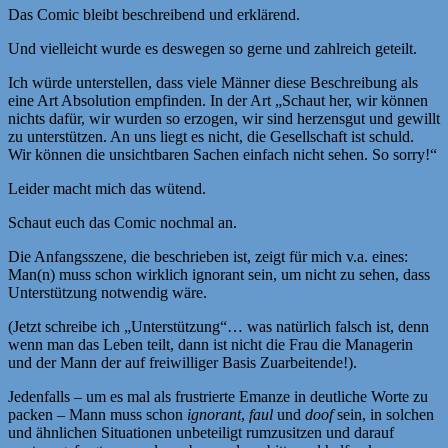
Das Comic bleibt beschreibend und erklärend.
Und vielleicht wurde es deswegen so gerne und zahlreich geteilt.
Ich würde unterstellen, dass viele Männer diese Beschreibung als
eine Art Absolution empfinden. In der Art „Schaut her, wir können
nichts dafür, wir wurden so erzogen, wir sind herzensgut und gewillt
zu unterstützen. An uns liegt es nicht, die Gesellschaft ist schuld.
Wir können die unsichtbaren Sachen einfach nicht sehen. So sorry!“
Leider macht mich das wütend.
Schaut euch das Comic nochmal an.
Die Anfangsszene, die beschrieben ist, zeigt für mich v.a. eines:
Man(n) muss schon wirklich ignorant sein, um nicht zu sehen, dass
Unterstützung notwendig wäre.
(Jetzt schreibe ich „Unterstützung“… was natürlich falsch ist, denn
wenn man das Leben teilt, dann ist nicht die Frau die Managerin
und der Mann der auf freiwilliger Basis Zuarbeitende!).
Jedenfalls – um es mal als frustrierte Emanze in deutliche Worte zu
packen – Mann muss schon
ignorant
,
faul
und
doof
sein, in solchen
und ähnlichen Situationen unbeteiligt rumzusitzen und darauf