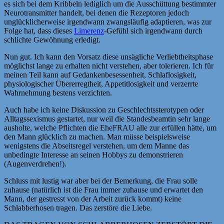
es sich bei dem Kribbeln lediglich um die Ausschüttung bestimmter
Neurotransmitter handelt, bei denen die Rezeptoren jedoch
unglücklicherweise irgendwann zwangsläufig adaptieren, was zur
Folge hat, dass dieses
Limerenz
-Gefühl sich irgendwann durch
schlichte Gewöhnung erledigt.
Nun gut. Ich kann den Vorsatz diese unsägliche Verliebtheitsphase
möglichst lange zu erhalten nicht verstehen, aber tolerieren. Ich für
meinen Teil kann auf Gedankenbesessenheit, Schlaflosigkeit,
physiologischer Übererregtheit, Appetitlosigkeit und verzerrte
Wahrnehmung bestens verzichten.
Auch habe ich keine Diskussion zu Geschlechtssterotypen oder
Alltagssexismus gestartet, nur weil die Standesbeamtin sehr lange
ausholte, welche Pflichten die EheFRAU alle zur erfüllen hätte, um
den Mann glücklich zu machen. Man müsse beispielsweise
wenigstens die Abseitsregel verstehen, um dem Manne das
unbedingte Interesse an seinen Hobbys zu demonstrieren
(Augenverdrehen!).
Schluss mit lustig war aber bei der Bemerkung, die Frau solle
zuhause (natürlich ist die Frau immer zuhause und erwartet den
Mann, der gestresst von der Arbeit zurück kommt) keine
Schlabberhosen tragen. Das zerstöre die Liebe.