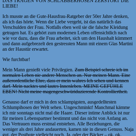
DAS TRAGEN VON SCHLABBERHOSEN ZERSTÖRT DIE
LIEBE!
Ich musste an die Gute-Hausfrau-Ratgeber der 50er Jahre denken,
als ich das hörte. Wenn die Liebe vergeht, ist das natürlich das
Verschulden der Frau. Notfalls eben weil sie die falsche Kleidung
getragen hat. Es gehört zum modernen Leben offensichtlich nach
wie vor dazu, dass die Frau arbeitet, sich um den Haushalt kümmert
und dann aufgebrezelt den gestressten Mann mit einem Glas Martini
an der Haustür erwartet.
Wie furchtbar!
Mein Mann genießt viele Privilegien.
Zum Beispiel schreie ich im
normalen Leben nie andere Menschen an. Nur meinen Mann. Eine
außerordentliche Ehre, dass er mein wahres Ich sehen und kennen
darf. Mein nacktes und lautes Innenleben. MEINE GEFÜHLE
EBEN! Nicht meine magengeschwüriduzierende Kontrolliertheit.
Genauso darf er mich in den schlampigsten, ausgedelltesten
Schlumpihosen der Welt sehen. Ungeschminkt! Manchmal kämme
ich mir sonntags nicht mal die Haare. Dieser intime Anblick ist nur
für meinen Lebenspartner bestimmt und das nicht von Anfang an.
Das Vertrauen muss erstmal entstehen. Alle Beziehungen, die
weniger als drei Jahre andauerten, kamen nie in diesen Genuss. Naja
gut, der Postbote vielleicht noch. Ja, oder der Bäcker – ok, ok,