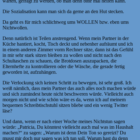
warten, gefragt zu werden, ob man denn bitte mal helfen kann.
Die Sozialisation kann man sich da gerne an den Hut stecken.
Da geht es für mich schlichtweg ums WOLLEN bzw. eben ums
Nichtwollen.
Denn natürlich ist Teilen anstrengend. Wenn mein Partner in der
Küche hantiert, kocht, Tisch deckt und nebenher aufräumt und ich
in einem anderen Zimmer vorm Rechner sitze, dann ist das Gefühl
in mir sehr stark sitzen bleiben zu wollen und nicht nach den
Schultaschen zu schauen, die Brotdosen auszupacken, die
Elternhefte zu kontrollieren oder die Wäsche, die gerade fertig
geworden ist, aufzuhängen.
Die Verlockung sich keinen Schritt zu bewegen, ist sehr groß. Ich
weiß nämlich, dass mein Partner das auch alles noch machen würde
und sich zumindest heute nicht beschweren würde. Vielleicht auch
morgen nicht und wie schön wäre es da, wenn ich auf meinem
bequemen Schreibtischstuhl sitzen bliebe und ein wenig Twitter
läse?
Und dann, wenn er nach einer Woche meines Nichtstun sagen
würde: „Patricia, Du könntest vielleicht auch mal was im Haushalt
machen?“ zu sagen: „Warum ist denn Dein Ton so gereizt? Du
musst mir doch nur sagen was ich tun soll. Warum hast du denn