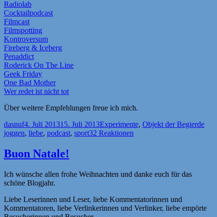
Radiolab
Cocktailpodcast
Filmcast
Filmspotting
Kontroversum
Fireberg & Iceberg
Penaddict
Roderick On The Line
Geek Friday
One Bad Mother
Wer redet ist nicht tot
Über weitere Empfehlungen freue ich mich.
Autor
Veröffentlicht
Kategorien
Sch
dasnuf
4. Juli 2013
15. Juli 2013
Experimente
,
Objekt der Begierde
am
joggen
,
liebe
,
podcast
,
sport
32 Reaktionen
Buon Natale!
Ich wünsche allen frohe Weihnachten und danke euch für das
schöne Blogjahr.
Liebe Leserinnen und Leser, liebe Kommentatorinnen und
Kommentatoren, liebe Verlinkerinnen und Verlinker, liebe empörte
Besucherinnen und Besucher,