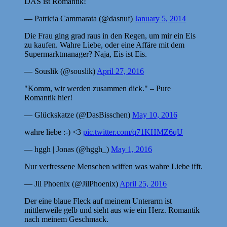
DAS ist Romantik!
— Patricia Cammarata (@dasnuf)
January 5, 2014
Die Frau ging grad raus in den Regen, um mir ein Eis
zu kaufen. Wahre Liebe, oder eine Affäre mit dem
Supermarktmanager? Naja, Eis ist Eis.
— Souslik (@souslik)
April 27, 2016
"Komm, wir werden zusammen dick." – Pure
Romantik hier!
— Glückskatze (@DasBisschen)
May 10, 2016
wahre liebe :-) <3
pic.twitter.com/q71KHMZ6qU
— hggh | Jonas (@hggh_)
May 1, 2016
Nur verfressene Menschen wiffen was wahre Liebe ifft.
— Jil Phoenix (@JilPhoenix)
April 25, 2016
Der eine blaue Fleck auf meinem Unterarm ist
mittlerweile gelb und sieht aus wie ein Herz. Romantik
nach meinem Geschmack.