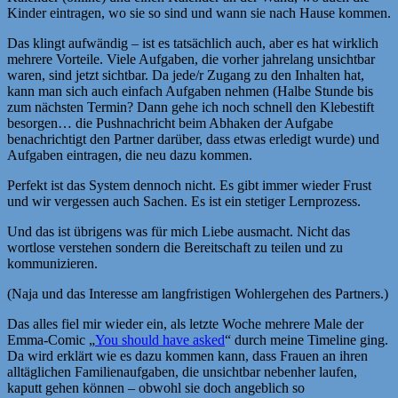
Kinder eintragen, wo sie so sind und wann sie nach Hause kommen.
Das klingt aufwändig – ist es tatsächlich auch, aber es hat wirklich
mehrere Vorteile. Viele Aufgaben, die vorher jahrelang unsichtbar
waren, sind jetzt sichtbar. Da jede/r Zugang zu den Inhalten hat,
kann man sich auch einfach Aufgaben nehmen (Halbe Stunde bis
zum nächsten Termin? Dann gehe ich noch schnell den Klebestift
besorgen… die Pushnachricht beim Abhaken der Aufgabe
benachrichtigt den Partner darüber, dass etwas erledigt wurde) und
Aufgaben eintragen, die neu dazu kommen.
Perfekt ist das System dennoch nicht. Es gibt immer wieder Frust
und wir vergessen auch Sachen. Es ist ein stetiger Lernprozess.
Und das ist übrigens was für mich Liebe ausmacht. Nicht das
wortlose verstehen sondern die Bereitschaft zu teilen und zu
kommunizieren.
(Naja und das Interesse am langfristigen Wohlergehen des Partners.)
Das alles fiel mir wieder ein, als letzte Woche mehrere Male der
Emma-Comic „
You should have asked
“ durch meine Timeline ging.
Da wird erklärt wie es dazu kommen kann, dass Frauen an ihren
alltäglichen Familienaufgaben, die unsichtbar nebenher laufen,
kaputt gehen können – obwohl sie doch angeblich so