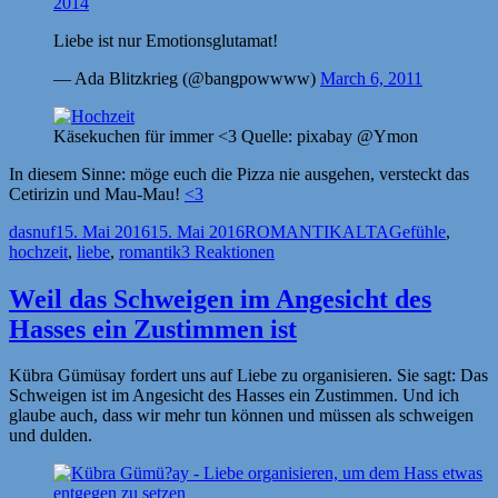
2014
Liebe ist nur Emotionsglutamat!
— Ada Blitzkrieg (@bangpowwww)
March 6, 2011
Käsekuchen für immer <3 Quelle: pixabay @Ymon
In diesem Sinne: möge euch die Pizza nie ausgehen, versteckt das
Cetirizin und Mau-Mau!
<3
Autor
Veröffentlicht
Kategorien
Schlagwörter
dasnuf
15. Mai 2016
15. Mai 2016
ROMANTIKALTA
Gefühle
,
am
hochzeit
,
liebe
,
romantik
3 Reaktionen
Weil das Schweigen im Angesicht des
Hasses ein Zustimmen ist
Kübra Gümüsay fordert uns auf Liebe zu organisieren. Sie sagt: Das
Schweigen ist im Angesicht des Hasses ein Zustimmen. Und ich
glaube auch, dass wir mehr tun können und müssen als schweigen
und dulden.