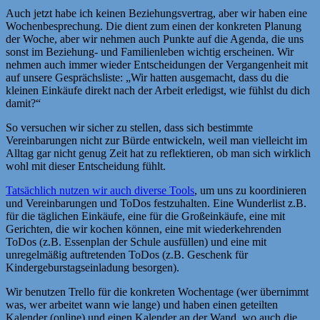
Auch jetzt habe ich keinen Beziehungsvertrag, aber wir haben eine
Wochenbesprechung. Die dient zum einen der konkreten Planung
der Woche, aber wir nehmen auch Punkte auf die Agenda, die uns
sonst im Beziehung- und Familienleben wichtig erscheinen. Wir
nehmen auch immer wieder Entscheidungen der Vergangenheit mit
auf unsere Gesprächsliste: „Wir hatten ausgemacht, dass du die
kleinen Einkäufe direkt nach der Arbeit erledigst, wie fühlst du dich
damit?“
So versuchen wir sicher zu stellen, dass sich bestimmte
Vereinbarungen nicht zur Bürde entwickeln, weil man vielleicht im
Alltag gar nicht genug Zeit hat zu reflektieren, ob man sich wirklich
wohl mit dieser Entscheidung fühlt.
Tatsächlich nutzen wir auch diverse Tools
, um uns zu koordinieren
und Vereinbarungen und ToDos festzuhalten. Eine Wunderlist z.B.
für die täglichen Einkäufe, eine für die Großeinkäufe, eine mit
Gerichten, die wir kochen können, eine mit wiederkehrenden
ToDos (z.B. Essenplan der Schule ausfüllen) und eine mit
unregelmäßig auftretenden ToDos (z.B. Geschenk für
Kindergeburstagseinladung besorgen).
Wir benutzen Trello für die konkreten Wochentage (wer übernimmt
was, wer arbeitet wann wie lange) und haben einen geteilten
Kalender (online) und einen Kalender an der Wand, wo auch die