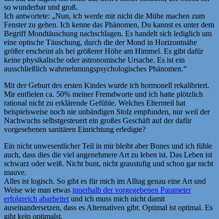
so wunderbar und groß.
Ich antwortete: „Nun, ich werde mir nicht die Mühe machen zum
Fenster zu gehen. Ich kenne das Phänomen, Du kannst es unter dem
Begriff Mondtäuschung nachschlagen. Es handelt sich lediglich um
eine optische Täuschung, durch die der Mond in Horizontnähe
größer erscheint als bei größerer Höhe am Himmel. Es gibt dafür
keine physikalische oder astronomische Ursache. Es ist ein
ausschließlich wahrnehmungspsychologisches Phänomen.“
Mit der Geburt des ersten Kindes wurde ich hormonell rekalibriert.
Mir entfielen ca. 50% meiner Fremdworte und ich hatte plötzlich
rational nicht zu erklärende Gefühle. Welches Elternteil hat
beispielsweise noch nie unbändigen Stolz empfunden, nur weil der
Nachwuchs selbstgesteuert ein großes Geschäft auf der dafür
vorgesehenen sanitären Einrichtung erledigte?
Ein nicht unwesentlicher Teil in mir bleibt aber Bones und ich fühle
auch, dass dies die viel angenehmere Art zu leben ist. Das Leben ist
schwarz oder weiß. Nicht bunt, nicht graustufig und schon gar nicht
mauve.
Alles ist logisch. So gibt es für mich im Alltag genau eine Art und
Weise wie man etwas
innerhalb der vorgegebenen Parameter
erfolgreich abarbeitet
und ich muss mich nicht damit
auseinandersetzen, dass es Alternativen gibt. Optimal ist optimal. Es
gibt kein optimalst.