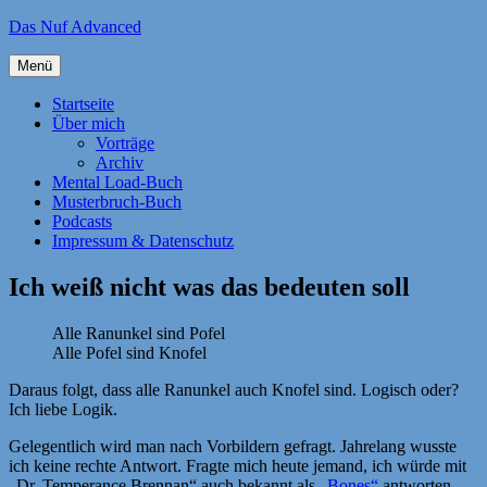
Zum
Das Nuf Advanced
Inhalt
springen
Menü
Startseite
Über mich
Vorträge
Archiv
Mental Load-Buch
Musterbruch-Buch
Podcasts
Impressum & Datenschutz
Ich weiß nicht was das bedeuten soll
Alle Ranunkel sind Pofel
Alle Pofel sind Knofel
Daraus folgt, dass alle Ranunkel auch Knofel sind. Logisch oder?
Ich liebe Logik.
Gelegentlich wird man nach Vorbildern gefragt. Jahrelang wusste
ich keine rechte Antwort. Fragte mich heute jemand, ich würde mit
„Dr. Temperance Brennan“ auch bekannt als „
Bones“
antworten.