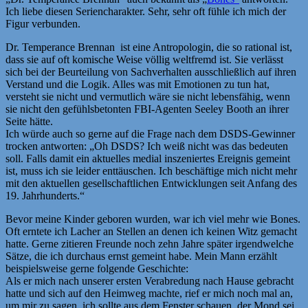
Ich liebe diesen Seriencharakter. Sehr, sehr oft fühle ich mich der
Figur verbunden.
Dr. Temperance Brennan ist eine Antropologin, die so rational ist,
dass sie auf oft komische Weise völlig weltfremd ist. Sie verlässt
sich bei der Beurteilung von Sachverhalten ausschließlich auf ihren
Verstand und die Logik. Alles was mit Emotionen zu tun hat,
versteht sie nicht und vermutlich wäre sie nicht lebensfähig, wenn
sie nicht den gefühlsbetonten FBI-Agenten Seeley Booth an ihrer
Seite hätte.
Ich würde auch so gerne auf die Frage nach dem DSDS-Gewinner
trocken antworten: „Oh DSDS? Ich weiß nicht was das bedeuten
soll. Falls damit ein aktuelles medial inszeniertes Ereignis gemeint
ist, muss ich sie leider enttäuschen. Ich beschäftige mich nicht mehr
mit den aktuellen gesellschaftlichen Entwicklungen seit Anfang des
19. Jahrhunderts.“
Bevor meine Kinder geboren wurden, war ich viel mehr wie Bones.
Oft erntete ich Lacher an Stellen an denen ich keinen Witz gemacht
hatte. Gerne zitieren Freunde noch zehn Jahre später irgendwelche
Sätze, die ich durchaus ernst gemeint habe. Mein Mann erzählt
beispielsweise gerne folgende Geschichte:
Als er mich nach unserer ersten Verabredung nach Hause gebracht
hatte und sich auf den Heimweg machte, rief er mich noch mal an,
um mir zu sagen, ich sollte aus dem Fenster schauen, der Mond sei