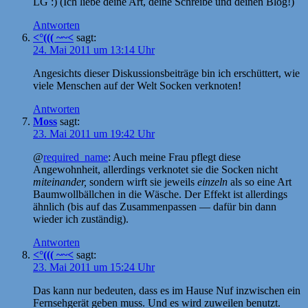
LG :) (Ich liebe deine Art, deine Schreibe und deinen Blog!)
Antworten
<°((( ~~<
sagt:
24. Mai 2011 um 13:14 Uhr
Angesichts dieser Diskussionsbeiträge bin ich erschüttert, wie
viele Menschen auf der Welt Socken verknoten!
Antworten
Moss
sagt:
23. Mai 2011 um 19:42 Uhr
@
required_name
: Auch meine Frau pflegt diese
Angewohnheit, allerdings verknotet sie die Socken nicht
miteinander,
sondern wirft sie jeweils
einzeln
als so eine Art
Baumwollbällchen in die Wäsche. Der Effekt ist allerdings
ähnlich (bis auf das Zusammenpassen — dafür bin dann
wieder ich zuständig).
Antworten
<°((( ~~<
sagt:
23. Mai 2011 um 15:24 Uhr
Das kann nur bedeuten, dass es im Hause Nuf inzwischen ein
Fernsehgerät geben muss. Und es wird zuweilen benutzt.