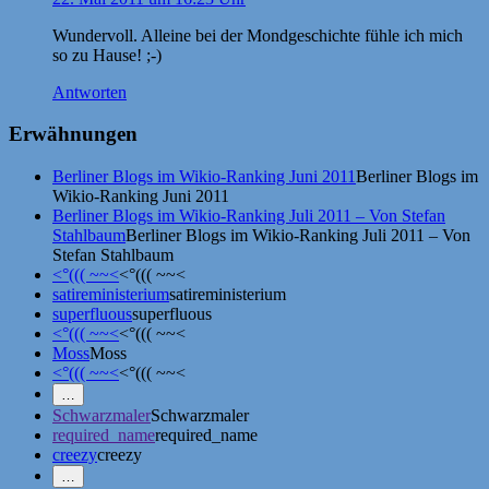
Wundervoll. Alleine bei der Mondgeschichte fühle ich mich
so zu Hause! ;-)
Antworten
Erwähnungen
Berliner Blogs im Wikio-Ranking Juni 2011
Berliner Blogs im
Wikio-Ranking Juni 2011
Berliner Blogs im Wikio-Ranking Juli 2011 – Von Stefan
Stahlbaum
Berliner Blogs im Wikio-Ranking Juli 2011 – Von
Stefan Stahlbaum
<°((( ~~<
<°((( ~~<
satireministerium
satireministerium
superfluous
superfluous
<°((( ~~<
<°((( ~~<
Moss
Moss
<°((( ~~<
<°((( ~~<
Mehr
…
Erwähnungen
Schwarzmaler
Schwarzmaler
zeigen
required_name
required_name
creezy
creezy
Weniger
…