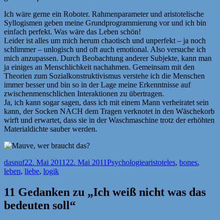
Ich wäre gerne ein Roboter. Rahmenparameter und aristotelische
Syllogismen geben meine Grundprogrammierung vor und ich bin
einfach perfekt. Was wäre das Leben schön!
Leider ist alles um mich herum chaotisch und unperfekt – ja noch
schlimmer – unlogisch und oft auch emotional. Also versuche ich
mich anzupassen. Durch Beobachtung anderer Subjekte, kann man
ja einiges an Menschlichkeit nachahmen. Gemeinsam mit den
Theorien zum Sozialkonstruktivismus verstehe ich die Menschen
immer besser und bin so in der Lage meine Erkenntnisse auf
zwischenmenschlichen Interaktionen zu übertragen.
Ja, ich kann sogar sagen, dass ich mit einem Mann verheiratet sein
kann, der Socken NACH dem Tragen verknotet in den Wäschekorb
wirft und erwartet, dass sie in der Waschmaschine trotz der erhöhten
Materialdichte sauber werden.
Autor
Veröffentlicht
Kategorien
Schlagwörter
dasnuf
22. Mai 2011
22. Mai 2011
Psychologie
aristoteles
,
bones
,
am
leben
,
liebe
,
logik
11 Gedanken zu „Ich weiß nicht was das
bedeuten soll“