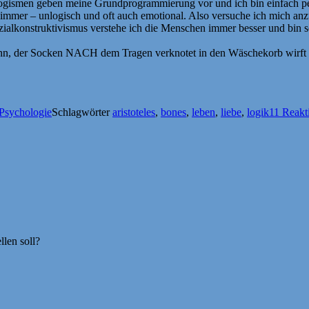
llogismen geben meine Grundprogrammierung vor und ich bin einfach p
hlimmer – unlogisch und oft auch emotional. Also versuche ich mich a
lkonstruktivismus verstehe ich die Menschen immer besser und bin s
kann, der Socken NACH dem Tragen verknotet in den Wäschekorb wirft u
Psychologie
Schlagwörter
aristoteles
,
bones
,
leben
,
liebe
,
logik
11 Reakt
.
len soll?