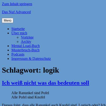
Zum Inhalt springen
Das Nuf Advanced
Menü
Startseite
Über mich
Vorträge
Archiv
Mental Load-Buch
Musterbruch-Buch
Podcasts
Impressum & Datenschutz
Schlagwort:
logik
Ich weiß nicht was das bedeuten soll
Alle Ranunkel sind Pofel
Alle Pofel sind Knofel
Daraus folgt, dass alle Ranunkel auch Knofel sind. Logisch oder? Ich