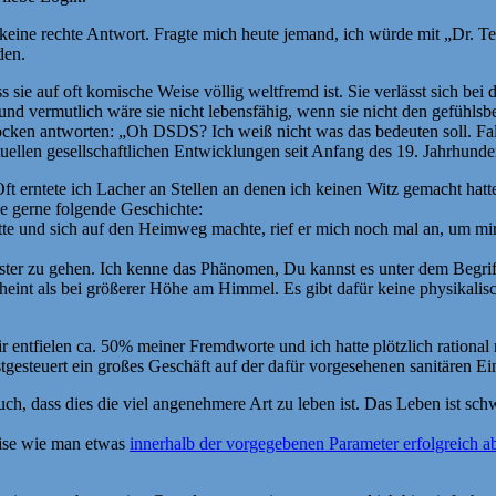
 keine rechte Antwort. Fragte mich heute jemand, ich würde mit „Dr. 
den.
s sie auf oft komische Weise völlig weltfremd ist. Sie verlässt sich bei
 und vermutlich wäre sie nicht lebensfähig, wenn sie nicht den gefühls
n antworten: „Oh DSDS? Ich weiß nicht was das bedeuten soll. Falls d
ktuellen gesellschaftlichen Entwicklungen seit Anfang des 19. Jahrhunder
 erntete ich Lacher an Stellen an denen ich keinen Witz gemacht hatte
se gerne folgende Geschichte:
te und sich auf den Heimweg machte, rief er mich noch mal an, um mir 
ter zu gehen. Ich kenne das Phänomen, Du kannst es unter dem Begrif
eint als bei größerer Höhe am Himmel. Es gibt dafür keine physikalisch
r entfielen ca. 50% meiner Fremdworte und ich hatte plötzlich rational 
esteuert ein großes Geschäft auf der dafür vorgesehenen sanitären Ein
uch, dass dies die viel angenehmere Art zu leben ist. Das Leben ist sch
Weise wie man etwas
innerhalb der vorgegebenen Parameter erfolgreich ab