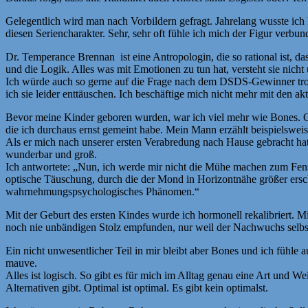
Gelegentlich wird man nach Vorbildern gefragt. Jahrelang wusste ich
diesen Seriencharakter. Sehr, sehr oft fühle ich mich der Figur verbun
Dr. Temperance Brennan ist eine Antropologin, die so rational ist, das
und die Logik. Alles was mit Emotionen zu tun hat, versteht sie nicht
Ich würde auch so gerne auf die Frage nach dem DSDS-Gewinner trocke
ich sie leider enttäuschen. Ich beschäftige mich nicht mehr mit den a
Bevor meine Kinder geboren wurden, war ich viel mehr wie Bones. Oft
die ich durchaus ernst gemeint habe. Mein Mann erzählt beispielswei
Als er mich nach unserer ersten Verabredung nach Hause gebracht hat
wunderbar und groß.
Ich antwortete: „Nun, ich werde mir nicht die Mühe machen zum Fens
optische Täuschung, durch die der Mond in Horizontnähe größer ersch
wahrnehmungspsychologisches Phänomen.“
Mit der Geburt des ersten Kindes wurde ich hormonell rekalibriert. Mi
noch nie unbändigen Stolz empfunden, nur weil der Nachwuchs selbstg
Ein nicht unwesentlicher Teil in mir bleibt aber Bones und ich fühle a
mauve.
Alles ist logisch. So gibt es für mich im Alltag genau eine Art und 
Alternativen gibt. Optimal ist optimal. Es gibt kein optimalst.