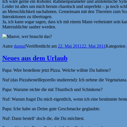
Ich wäre gerne ein Roboter. Rahmenparameter und aristotelische Sy
Leider ist alles um mich herum chaotisch und unperfekt – ja noch sc
an Menschlichkeit nachahmen. Gemeinsam mit den Theorien zum Sozia
Interaktionen zu übertragen.
Ja, ich kann sogar sagen, dass ich mit einem Mann verheiratet sein 
Materialdichte sauber werden.
Autor
dasnuf
Veröffentlicht am
22. Mai 2011
22. Mai 2011
Kategorien
Neues aus dem Urlaub
Papa: Wire bestellene jetzt Pizza. Welche willste Du habene?
Nuf (das Pizzabestellleporello studierend): Ich nehme die Vegetariana
Papa: Warume nichte die mit Thunfisch und Schinkene?
Nuf: Warum fragst Du mich eigentlich, wenn ich eine bestimmte bestel
Papa: Iche habe an Deine gute Geschmacke geglaubte.
Nuf: Dann bestell‘ doch die, die Du möchtest.