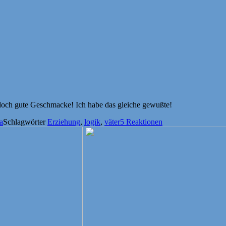
 doch gute Geschmacke! Ich habe das gleiche gewußte!
a
Schlagwörter
Erziehung
,
logik
,
väter
5 Reaktionen