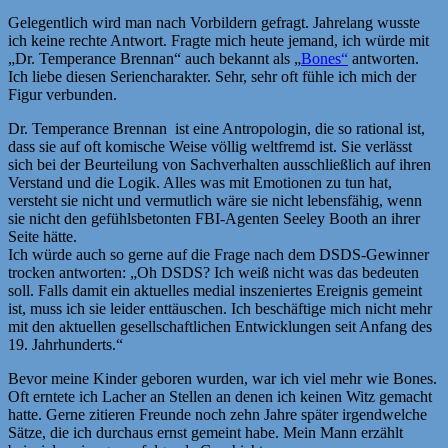
Gelegentlich wird man nach Vorbildern gefragt. Jahrelang wusste
ich keine rechte Antwort. Fragte mich heute jemand, ich würde mit
„Dr. Temperance Brennan“ auch bekannt als „
Bones“
antworten.
Ich liebe diesen Seriencharakter. Sehr, sehr oft fühle ich mich der
Figur verbunden.
Dr. Temperance Brennan ist eine Antropologin, die so rational ist,
dass sie auf oft komische Weise völlig weltfremd ist. Sie verlässt
sich bei der Beurteilung von Sachverhalten ausschließlich auf ihren
Verstand und die Logik. Alles was mit Emotionen zu tun hat,
versteht sie nicht und vermutlich wäre sie nicht lebensfähig, wenn
sie nicht den gefühlsbetonten FBI-Agenten Seeley Booth an ihrer
Seite hätte.
Ich würde auch so gerne auf die Frage nach dem DSDS-Gewinner
trocken antworten: „Oh DSDS? Ich weiß nicht was das bedeuten
soll. Falls damit ein aktuelles medial inszeniertes Ereignis gemeint
ist, muss ich sie leider enttäuschen. Ich beschäftige mich nicht mehr
mit den aktuellen gesellschaftlichen Entwicklungen seit Anfang des
19. Jahrhunderts.“
Bevor meine Kinder geboren wurden, war ich viel mehr wie Bones.
Oft erntete ich Lacher an Stellen an denen ich keinen Witz gemacht
hatte. Gerne zitieren Freunde noch zehn Jahre später irgendwelche
Sätze, die ich durchaus ernst gemeint habe. Mein Mann erzählt