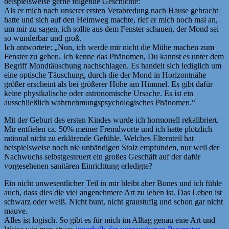
beispielsweise gerne folgende Geschichte:
Als er mich nach unserer ersten Verabredung nach Hause gebracht
hatte und sich auf den Heimweg machte, rief er mich noch mal an,
um mir zu sagen, ich sollte aus dem Fenster schauen, der Mond sei
so wunderbar und groß.
Ich antwortete: „Nun, ich werde mir nicht die Mühe machen zum
Fenster zu gehen. Ich kenne das Phänomen, Du kannst es unter dem
Begriff Mondtäuschung nachschlagen. Es handelt sich lediglich um
eine optische Täuschung, durch die der Mond in Horizontnähe
größer erscheint als bei größerer Höhe am Himmel. Es gibt dafür
keine physikalische oder astronomische Ursache. Es ist ein
ausschließlich wahrnehmungspsychologisches Phänomen.“
Mit der Geburt des ersten Kindes wurde ich hormonell rekalibriert.
Mir entfielen ca. 50% meiner Fremdworte und ich hatte plötzlich
rational nicht zu erklärende Gefühle. Welches Elternteil hat
beispielsweise noch nie unbändigen Stolz empfunden, nur weil der
Nachwuchs selbstgesteuert ein großes Geschäft auf der dafür
vorgesehenen sanitären Einrichtung erledigte?
Ein nicht unwesentlicher Teil in mir bleibt aber Bones und ich fühle
auch, dass dies die viel angenehmere Art zu leben ist. Das Leben ist
schwarz oder weiß. Nicht bunt, nicht graustufig und schon gar nicht
mauve.
Alles ist logisch. So gibt es für mich im Alltag genau eine Art und