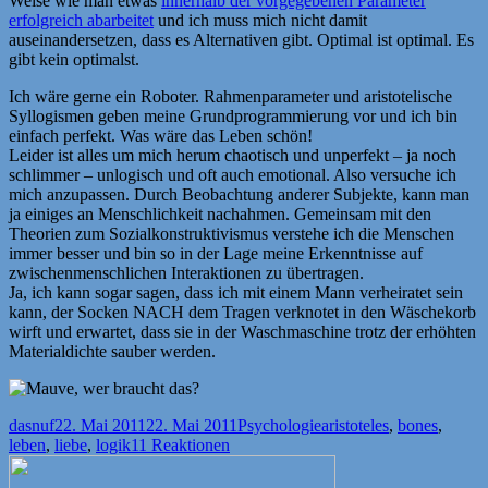
Weise wie man etwas
innerhalb der vorgegebenen Parameter
erfolgreich abarbeitet
und ich muss mich nicht damit
auseinandersetzen, dass es Alternativen gibt. Optimal ist optimal. Es
gibt kein optimalst.
Ich wäre gerne ein Roboter. Rahmenparameter und aristotelische
Syllogismen geben meine Grundprogrammierung vor und ich bin
einfach perfekt. Was wäre das Leben schön!
Leider ist alles um mich herum chaotisch und unperfekt – ja noch
schlimmer – unlogisch und oft auch emotional. Also versuche ich
mich anzupassen. Durch Beobachtung anderer Subjekte, kann man
ja einiges an Menschlichkeit nachahmen. Gemeinsam mit den
Theorien zum Sozialkonstruktivismus verstehe ich die Menschen
immer besser und bin so in der Lage meine Erkenntnisse auf
zwischenmenschlichen Interaktionen zu übertragen.
Ja, ich kann sogar sagen, dass ich mit einem Mann verheiratet sein
kann, der Socken NACH dem Tragen verknotet in den Wäschekorb
wirft und erwartet, dass sie in der Waschmaschine trotz der erhöhten
Materialdichte sauber werden.
Autor
Veröffentlicht
Kategorien
Schlagwörter
dasnuf
22. Mai 2011
22. Mai 2011
Psychologie
aristoteles
,
bones
,
am
leben
,
liebe
,
logik
11 Reaktionen