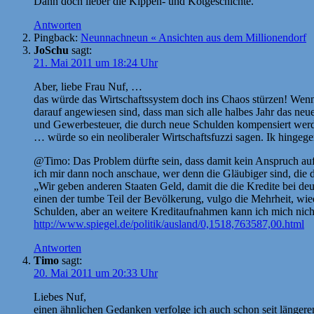
Dann doch lieber die Kippen- und Kotgeschichte.
Antworten
Pingback:
Neunnachneun « Ansichten aus dem Millionendorf
JoSchu
sagt:
21. Mai 2011 um 18:24 Uhr
Aber, liebe Frau Nuf, …
das würde das Wirtschaftssystem doch ins Chaos stürzen! Wenn 
darauf angewiesen sind, dass man sich alle halbes Jahr das n
und Gewerbesteuer, die durch neue Schulden kompensiert werde
… würde so ein neoliberaler Wirtschaftsfuzzi sagen. Ik hingege
@Timo: Das Problem dürfte sein, dass damit kein Anspruch auf
ich mir dann noch anschaue, wer denn die Gläubiger sind, die
„Wir geben anderen Staaten Geld, damit die die Kredite bei de
einen der tumbe Teil der Bevölkerung, vulgo die Mehrheit, wi
Schulden, aber an weitere Kreditaufnahmen kann ich mich nicht e
http://www.spiegel.de/politik/ausland/0,1518,763587,00.html
Antworten
Timo
sagt:
20. Mai 2011 um 20:33 Uhr
Liebes Nuf,
einen ähnlichen Gedanken verfolge ich auch schon seit längerem