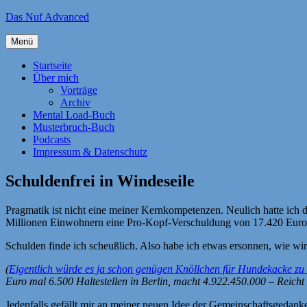
Zum
Das Nuf Advanced
Inhalt
springen
Menü
Startseite
Über mich
Vorträge
Archiv
Mental Load-Buch
Musterbruch-Buch
Podcasts
Impressum & Datenschutz
Schuldenfrei in Windeseile
Pragmatik ist nicht eine meiner Kernkompetenzen. Neulich hatte ich 
Millionen Einwohnern eine Pro-Kopf-Verschuldung von 17.420 Euro
Schulden finde ich scheußlich. Also habe ich etwas ersonnen, wie w
(
Eigentlich würde es ja schon genügen Knöllchen für Hundekacke zu 
Euro mal 6.500 Haltestellen in Berlin, macht 4.922.450.000 – Reicht 
Jedenfalls gefällt mir an meiner neuen Idee der Gemeinschaftsgedanke