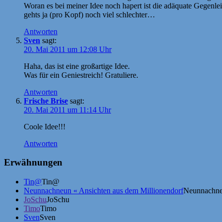
Woran es bei meiner Idee noch hapert ist die adäquate Gegenleist
gehts ja (pro Kopf) noch viel schlechter…
Antworten
Sven
sagt:
20. Mai 2011 um 12:08 Uhr
Haha, das ist eine großartige Idee.
Was für ein Geniestreich! Gratuliere.
Antworten
Frische Brise
sagt:
20. Mai 2011 um 11:14 Uhr
Coole Idee!!!
Antworten
Erwähnungen
Tin@
Tin@
Neunnachneun « Ansichten aus dem Millionendorf
Neunnachneu
JoSchu
JoSchu
Timo
Timo
Sven
Sven