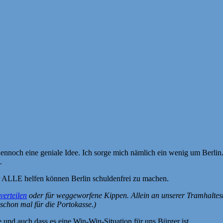
dennoch eine geniale Idee. Ich sorge mich nämlich ein wenig um Berli
.
ir ALLE helfen können Berlin schuldenfrei zu machen.
verteilen
oder für weggeworfene Kippen. Allein an unserer Tramhaltest
schon mal für die Portokasse.)
 und auch dass es eine Win-Win-Situation für uns Bürger ist.