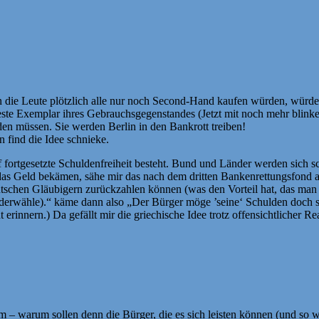
die Leute plötzlich alle nur noch Second-Hand kaufen würden, würden 
eueste Exemplar ihres Gebrauchsgegenstandes (Jetzt mit noch mehr bli
n müssen. Sie werden Berlin in den Bankrott treiben!
n find die Idee schnieke.
 fortgesetzte Schuldenfreiheit besteht. Bund und Länder werden sich
 das Geld bekämen, sähe mir das nach dem dritten Bankenrettungsfond 
utschen Gläubigern zurückzahlen können (was den Vorteil hat, das man
ederwähle).“ käme dann also „Der Bürger möge ’seine‘ Schulden doch s
rinnern.) Da gefällt mir die griechische Idee trotz offensichtlicher Re
 – warum sollen denn die Bürger, die es sich leisten können (und so w