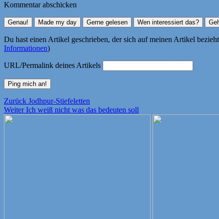
Kommentar abschicken
Du hast einen Artikel geschrieben, der sich auf meinen Artikel bezie
Informationen
)
URL/Permalink deines Artikels
Beitragsnavigation
Vorheriger
Zurück
Jodhpur-Stiefeletten
Nächster
Beitrag:
Weiter
Ich weiß nicht was das bedeuten soll
Beitrag: