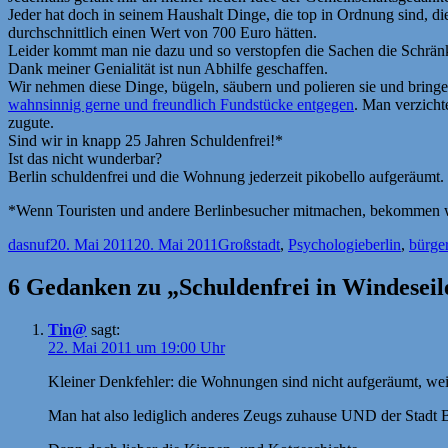
Jeder hat doch in seinem Haushalt Dinge, die top in Ordnung sind, d
durchschnittlich einen Wert von 700 Euro hätten.
Leider kommt man nie dazu und so verstopfen die Sachen die Schrän
Dank meiner Genialität ist nun Abhilfe geschaffen.
Wir nehmen diese Dinge, bügeln, säubern und polieren sie und brin
wahnsinnig gerne und freundlich Fundstücke entgegen
. Man verzicht
zugute.
Sind wir in knapp 25 Jahren Schuldenfrei!*
Ist das nicht wunderbar?
Berlin schuldenfrei und die Wohnung jederzeit pikobello aufgeräumt.
*Wenn Touristen und andere Berlinbesucher mitmachen, bekommen wir
Autor
Veröffentlicht
Kategorien
Schlagwörter
dasnuf
20. Mai 2011
20. Mai 2011
Großstadt
,
Psychologie
berlin
,
bürger
am
6 Gedanken zu „Schuldenfrei in Windeseil
Tin@
sagt:
22. Mai 2011 um 19:00 Uhr
Kleiner Denkfehler: die Wohnungen sind nicht aufgeräumt, wei
Man hat also lediglich anderes Zeugs zuhause UND der Stadt Be