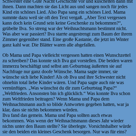
Schwester eine Gute Nacht Geschichte vor und kuschelten dann mit
ihnen. Dann machten sie das Licht aus und sangen noch für jedes
Kind ein schönes Lied. Also Papa sang ein schönes Lied. Mama
summte dazu weil sie oft den Text vergaß. „Aber Text vergessen
kann doch kein Grund sein keine Geschenke zu bekommen?“,
grübelte Ilva. So streng war der Weihnachtsmann bestimmt nicht.
Was aber war passiert? Ilva starrte angestrengt zum Baum der ihrem
Zimmer gegenüber stand. Eine große Kastanie, die jetzt im Winter
ganz kahl war. Die Blätter waren alle abgefallen.
Ob Mama und Papa vielleicht vergessen hatten einen Wunschzettel
zu schreiben? Das konnte sich Ilva gut vorstellen. Die beiden waren
immerzu beschäftigt und selbst am Geburtstag äußerten sie auf
Nachfrage nur ganz doofe Wünsche. Mama sagte immer, sie
wünsche sich liebe Kinder! Als ob Ilva und ihre Schwester nicht
ohnehin total liebe Kinder wären. Und Papa sagte auch nie was
vernünftiges. „Was wünschst du dir zum Geburtstag Papa?“
„Weltfrieden. Ansonsten bin ich glücklich.“ Was konnte Ilva schon
zum Weltfrieden beitragen? Wenn Mama und Papa dem
Weihnachtsmann auch so blöde Antworten gegeben hatten, war ja
klar, dass sie nichts bekommen würden.
Ilva fand das gemein. Mama und Papa sollten auch etwas
bekommen. Was wenn der Weihnachtsmann dieses Jahr wieder
nichts unter den Baum stellte? Sie überlegte. Vorsichtshalber würde
sie den beiden ein kleines Geschenk besorgen. Nur was für eins?