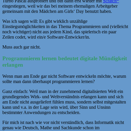
Turbo Pascal ausprobiert und bin dann erst wieder mit
Scratch*
eingestiegen, weil wir das bei meinem ehemaligen Arbeitgeber
gemeinsam mit den Mädchen am Girls‘ Day benutzt haben.
Was ich sagen will: Es gibt wirklich unzählige
Einstiegsmöglichkeiten in das Thema Programmieren und (vielleicht
noch wichtiger) nicht aus jedem Kind, das spielerisch ein paar
Zeilen codet, wird ein/e Software-Entwicker/in.
Muss auch gar nicht.
Programmieren lernen bedeutet digitale Mündigkeit
erlangen
Wenn man am Ende gar nicht Software entwickeln möchte, warum
sollte man dann überhaupt programmieren lernen?
Ganz einfach: Weil man in der zunehmend digitalisierten Welt ein
grundlegendes Wirk- und Weltverständnis erlangen kann und sich
am Ende nicht ausgeliefert fühlen muss, sondern selbst mitgestalten
kann und v.a. in der Lage sein wird, über Sinn und Unsinn
bestimmter Anwendungen zu entscheiden.
Für mich ist nach wie vor nicht verständlich, dass Informatik nicht
genau wie Deutsch, Mathe und Sachkunde schon im