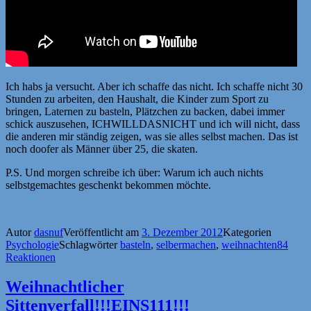
Ich habs ja versucht. Aber ich schaffe das nicht. Ich schaffe nicht 30
Stunden zu arbeiten, den Haushalt, die Kinder zum Sport zu
bringen, Laternen zu basteln, Plätzchen zu backen, dabei immer
schick auszusehen, ICHWILLDASNICHT und ich will nicht, dass
die anderen mir ständig zeigen, was sie alles selbst machen. Das ist
noch doofer als Männer über 25, die skaten.
P.S. Und morgen schreibe ich über: Warum ich auch nichts
selbstgemachtes geschenkt bekommen möchte.
Autor
dasnuf
Veröffentlicht am
3. Dezember 2012
Kategorien
Psychologie
Schlagwörter
basteln
,
selbermachen
,
weihnachten
84
Reaktionen
Weihnachtlicher
Sittenverfall!!!EINS111!!!