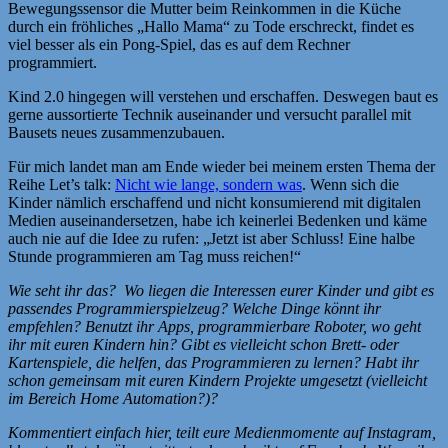
Bewegungssensor die Mutter beim Reinkommen in die Küche
durch ein fröhliches „Hallo Mama“ zu Tode erschreckt, findet es
viel besser als ein Pong-Spiel, das es auf dem Rechner
programmiert.
Kind 2.0 hingegen will verstehen und erschaffen. Deswegen baut es
gerne aussortierte Technik auseinander und versucht parallel mit
Bausets neues zusammenzubauen.
Für mich landet man am Ende wieder bei meinem ersten Thema der
Reihe Let’s talk:
Nicht wie lange, sondern was
. Wenn sich die
Kinder nämlich erschaffend und nicht konsumierend mit digitalen
Medien auseinandersetzen, habe ich keinerlei Bedenken und käme
auch nie auf die Idee zu rufen: „Jetzt ist aber Schluss! Eine halbe
Stunde programmieren am Tag muss reichen!“
Wie seht ihr das? Wo liegen die Interessen eurer Kinder und gibt es
passendes Programmierspielzeug? Welche Dinge könnt ihr
empfehlen? Benutzt ihr Apps, programmierbare Roboter, wo geht
ihr mit euren Kindern hin? Gibt es vielleicht schon Brett- oder
Kartenspiele, die helfen, das Programmieren zu lernen? Habt ihr
schon gemeinsam mit euren Kindern Projekte umgesetzt (vielleicht
im Bereich Home Automation?)?
Kommentiert einfach hier, teilt eure Medienmomente auf Instagram,