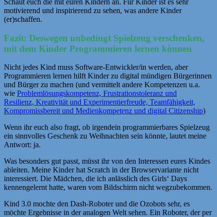
Schaut euch die mit euren Kindern an. Für Kinder ist es sehr
motivierend und inspirierend zu sehen, was andere Kinder
(er)schaffen.
Fazit: Deswegen unbedingt Spielzeug verschenken,
mit dem Kinder Programmieren lernen können
Nicht jedes Kind muss Software-Entwickler/in werden, aber
Programmieren lernen hilft Kinder zu digital mündigen Bürgerinnen
und Bürger zu machen (und vermittelt andere Kompetenzen u.a.
wie
Problemlösungs­kompetenz, Frustrationstoleranz und
Resilienz, Kreativität und Experimentierfreude, Teamfähigkeit,
Kompromissbereit und Medienkompetenz und digital Citizenship
)
Wenn ihr euch also fragt, ob irgendein programmierbares Spielzeug
ein sinnvolles Geschenk zu Weihnachten sein könnte, lautet meine
Antwort: ja.
Was besonders gut passt, müsst ihr von den Interessen eures Kindes
ableiten. Meine Kinder hat Scratch in der Browservariante nicht
interessiert. Die Mädchen, die ich anlässlich des Girls‘ Days
kennengelernt hatte, waren vom Bildschirm nicht wegzubekommen.
Kind 3.0 mochte den Dash-Roboter und die Ozobots sehr, es
möchte Ergebnisse in der analogen Welt sehen. Ein Roboter, der per