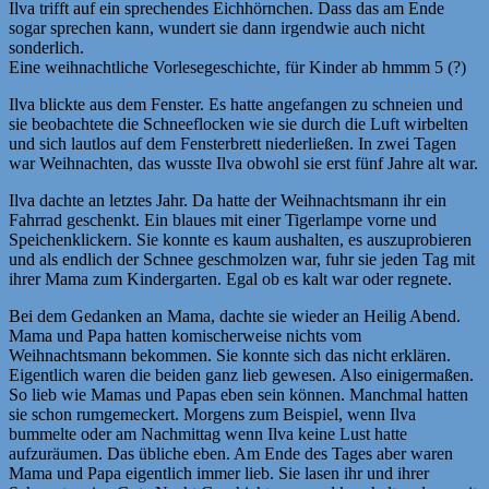
Ilva trifft auf ein sprechendes Eichhörnchen. Dass das am Ende
sogar sprechen kann, wundert sie dann irgendwie auch nicht
sonderlich.
Eine weihnachtliche Vorlesegeschichte, für Kinder ab hmmm 5 (?)
Ilva blickte aus dem Fenster. Es hatte angefangen zu schneien und
sie beobachtete die Schneeflocken wie sie durch die Luft wirbelten
und sich lautlos auf dem Fensterbrett niederließen. In zwei Tagen
war Weihnachten, das wusste Ilva obwohl sie erst fünf Jahre alt war.
Ilva dachte an letztes Jahr. Da hatte der Weihnachtsmann ihr ein
Fahrrad geschenkt. Ein blaues mit einer Tigerlampe vorne und
Speichenklickern. Sie konnte es kaum aushalten, es auszuprobieren
und als endlich der Schnee geschmolzen war, fuhr sie jeden Tag mit
ihrer Mama zum Kindergarten. Egal ob es kalt war oder regnete.
Bei dem Gedanken an Mama, dachte sie wieder an Heilig Abend.
Mama und Papa hatten komischerweise nichts vom
Weihnachtsmann bekommen. Sie konnte sich das nicht erklären.
Eigentlich waren die beiden ganz lieb gewesen. Also einigermaßen.
So lieb wie Mamas und Papas eben sein können. Manchmal hatten
sie schon rumgemeckert. Morgens zum Beispiel, wenn Ilva
bummelte oder am Nachmittag wenn Ilva keine Lust hatte
aufzuräumen. Das übliche eben. Am Ende des Tages aber waren
Mama und Papa eigentlich immer lieb. Sie lasen ihr und ihrer