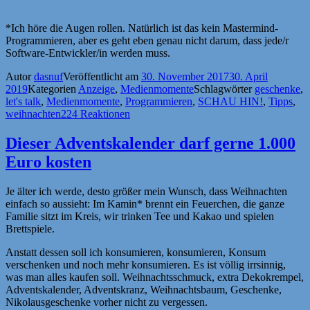
*Ich höre die Augen rollen. Natürlich ist das kein Mastermind-
Programmieren, aber es geht eben genau nicht darum, dass jede/r
Software-Entwickler/in werden muss.
Autor
dasnuf
Veröffentlicht am
30. November 2017
30. April
2019
Kategorien
Anzeige
,
Medienmomente
Schlagwörter
geschenke
,
let's talk
,
Medienmomente
,
Programmieren
,
SCHAU HIN!
,
Tipps
,
weihnachten
224 Reaktionen
Dieser Adventskalender darf gerne 1.000
Euro kosten
Je älter ich werde, desto größer mein Wunsch, dass Weihnachten
einfach so aussieht: Im Kamin* brennt ein Feuerchen, die ganze
Familie sitzt im Kreis, wir trinken Tee und Kakao und spielen
Brettspiele.
Anstatt dessen soll ich konsumieren, konsumieren, Konsum
verschenken und noch mehr konsumieren. Es ist völlig irrsinnig,
was man alles kaufen soll. Weihnachtsschmuck, extra Dekokrempel,
Adventskalender, Adventskranz, Weihnachtsbaum, Geschenke,
Nikolausgeschenke vorher nicht zu vergessen.