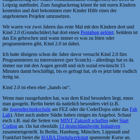
Leipzig stattfindet. Zum Junghackertag könnt ihr mit euren Kindern
kostenlos und dort bekommen eure Kinder Hilfe eines der
angebotenen Projekte umzusetzen.
Wir waren vor zwei Jahren das erste Mal mit den Kindern dort und
Kind 2.0 (Grundschüler) hat dort einen
Pentabug gelötet
. Seitdem ist
das Eis gebrochen und wann immer es was zu löten oder
programmieren gibt, Kind 2.0 ist dabei.
Ich hatte übrigens schon die Jahre davor versucht Kind 2.0 fürs
Programmieren zu interessieren (per Scratch) – allerdings hat es da
immer nur mit den Augen gerollt und sich sozial erwünscht 15
Minuten damit beschäftigt, bis es gefragt hat, ob es jetzt bitte endlich
fertig ist.
Kind 2.0 ist eben eher „hands on“.
Wenn man rausgefunden hat, was dem Kind besonders liegt, muss
man googeln. Berlin bietet da natürlich besonders viel (z.B.
die
Jugendtechnikschule
am FEZ oder die CoderDojos oder das
Fab
Lab
). Aber auch andere Städte haben einiges im Angebot. Schaut
euch z.B. mal die Seiten von
MINT Zukunft schaffen
oder
Start
Coding
an. t3n hat ebenfalls
13 deutschlandweite Initiativen
zusammengestellt. In Berlin, Hamburg, München, Lippstadt und
Frankfurt bietet die
HABA Digitalwerkstatt
spannende Kurse an.