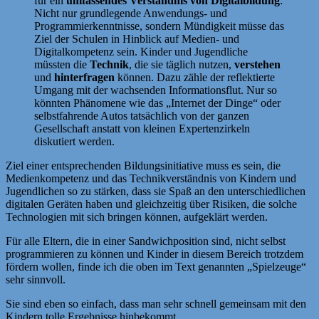
für ein
umfassendes Verständnis von Digitalbildung
:
Nicht nur grundlegende Anwendungs- und
Programmierkenntnisse, sondern Mündigkeit müsse das
Ziel der Schulen in Hinblick auf Medien- und
Digitalkompetenz sein. Kinder und Jugendliche
müssten die
Technik
, die sie täglich nutzen,
verstehen
und
hinterfragen
können. Dazu zähle der reflektierte
Umgang mit der wachsenden Informationsflut. Nur so
könnten Phänomene wie das „Internet der Dinge“ oder
selbstfahrende Autos tatsächlich von der ganzen
Gesellschaft anstatt von kleinen Expertenzirkeln
diskutiert werden.
Ziel einer entsprechenden Bildungsinitiative muss es sein, die
Medienkompetenz und das Technikverständnis von Kindern und
Jugendlichen so zu stärken, dass sie Spaß an den unterschiedlichen
digitalen Geräten haben und gleichzeitig über Risiken, die solche
Technologien mit sich bringen können, aufgeklärt werden.
Für alle Eltern, die in einer Sandwichposition sind, nicht selbst
programmieren zu können und Kinder in diesem Bereich trotzdem
fördern wollen, finde ich die oben im Text genannten „Spielzeuge“
sehr sinnvoll.
Sie sind eben so einfach, dass man sehr schnell gemeinsam mit den
Kindern tolle Ergebnisse hinbekommt.