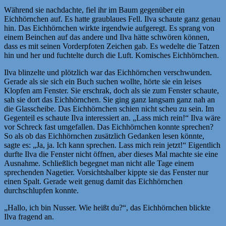
Während sie nachdachte, fiel ihr im Baum gegenüber ein
Eichhörnchen auf. Es hatte graublaues Fell. Ilva schaute ganz genau
hin. Das Eichhörnchen wirkte irgendwie aufgeregt. Es sprang von
einem Beinchen auf das andere und Ilva hätte schwören können,
dass es mit seinen Vorderpfoten Zeichen gab. Es wedelte die Tatzen
hin und her und fuchtelte durch die Luft. Komisches Eichhörnchen.
Ilva blinzelte und plötzlich war das Eichhörnchen verschwunden.
Gerade als sie sich ein Buch suchen wollte, hörte sie ein leises
Klopfen am Fenster. Sie erschrak, doch als sie zum Fenster schaute,
sah sie dort das Eichhörnchen. Sie ging ganz langsam ganz nah an
die Glasscheibe. Das Eichhörnchen schien nicht scheu zu sein. Im
Gegenteil es schaute Ilva interessiert an. „Lass mich rein!“ Ilva wäre
vor Schreck fast umgefallen. Das Eichhörnchen konnte sprechen?
So als ob das Eichhörnchen zusätzlich Gedanken lesen könnte,
sagte es: „Ja, ja. Ich kann sprechen. Lass mich rein jetzt!“ Eigentlich
durfte Ilva die Fenster nicht öffnen, aber dieses Mal machte sie eine
Ausnahme. Schließlich begegnet man nicht alle Tage einem
sprechenden Nagetier. Vorsichtshalber kippte sie das Fenster nur
einen Spalt. Gerade weit genug damit das Eichhörnchen
durchschlupfen konnte.
„Hallo, ich bin Nusser. Wie heißt du?“, das Eichhörnchen blickte
Ilva fragend an.