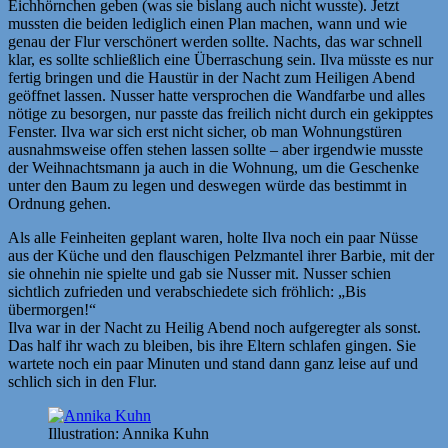
Eichhörnchen geben (was sie bislang auch nicht wusste). Jetzt
mussten die beiden lediglich einen Plan machen, wann und wie
genau der Flur verschönert werden sollte. Nachts, das war schnell
klar, es sollte schließlich eine Überraschung sein. Ilva müsste es nur
fertig bringen und die Haustür in der Nacht zum Heiligen Abend
geöffnet lassen. Nusser hatte versprochen die Wandfarbe und alles
nötige zu besorgen, nur passte das freilich nicht durch ein gekipptes
Fenster. Ilva war sich erst nicht sicher, ob man Wohnungstüren
ausnahmsweise offen stehen lassen sollte – aber irgendwie musste
der Weihnachtsmann ja auch in die Wohnung, um die Geschenke
unter den Baum zu legen und deswegen würde das bestimmt in
Ordnung gehen.
Als alle Feinheiten geplant waren, holte Ilva noch ein paar Nüsse
aus der Küche und den flauschigen Pelzmantel ihrer Barbie, mit der
sie ohnehin nie spielte und gab sie Nusser mit. Nusser schien
sichtlich zufrieden und verabschiedete sich fröhlich: „Bis
übermorgen!“
Ilva war in der Nacht zu Heilig Abend noch aufgeregter als sonst.
Das half ihr wach zu bleiben, bis ihre Eltern schlafen gingen. Sie
wartete noch ein paar Minuten und stand dann ganz leise auf und
schlich sich in den Flur.
Illustration: Annika Kuhn