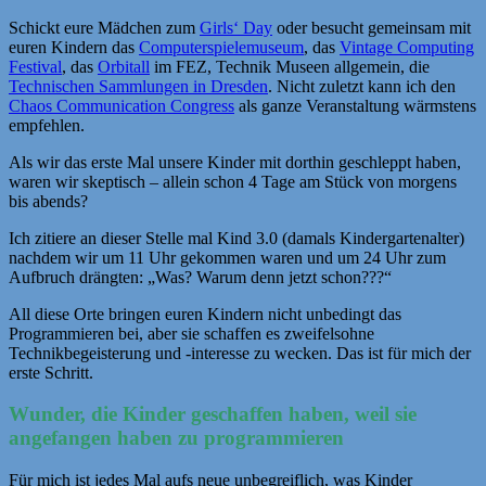
Schickt eure Mädchen zum
Girls‘ Day
oder besucht gemeinsam mit
euren Kindern das
Computerspielemuseum
, das
Vintage Computing
Festival
, das
Orbitall
im FEZ, Technik Museen allgemein, die
Technischen Sammlungen in Dresden
. Nicht zuletzt kann ich den
Chaos Communication Congress
als ganze Veranstaltung wärmstens
empfehlen.
Als wir das erste Mal unsere Kinder mit dorthin geschleppt haben,
waren wir skeptisch – allein schon 4 Tage am Stück von morgens
bis abends?
Ich zitiere an dieser Stelle mal Kind 3.0 (damals Kindergartenalter)
nachdem wir um 11 Uhr gekommen waren und um 24 Uhr zum
Aufbruch drängten: „Was? Warum denn jetzt schon???“
All diese Orte bringen euren Kindern nicht unbedingt das
Programmieren bei, aber sie schaffen es zweifelsohne
Technikbegeisterung und -interesse zu wecken. Das ist für mich der
erste Schritt.
Wunder, die Kinder geschaffen haben, weil sie
angefangen haben zu programmieren
Für mich ist jedes Mal aufs neue unbegreiflich, was Kinder