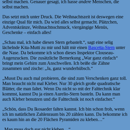
selbst machen. Genauer gesagt, ich hasse
andere
Menschen, die
selbst machen.
Das setzt mich unter Druck. Die Weihnachtszeit ist deswegen eine
einzige Qual für mich. Da wird alles selbst gemacht. Plätzchen,
Adventskränze, Weihnachtsschmuck, viergängige Menüs,
Geschenke – einfach alles!
„Schau mal, ich habe diesen Stern gebastelt.“, sagt eine selig
lächelnde Kita-Mutti zu mir und hält mir einen
Bascetta-Stern
unter
die Nase. Da bekomme ich schon dieses Inspektor Clouseau-
Augenzucken. Die zusätzliche Bemerkung „War ganz einfach“
bringt mein Gehirn zum Anschwellen. Ich beiße die Zähne
zusammen und zische: „Ja, ganz wunderhübsch.“
„Musst Du auch mal probieren, die sind zum Verschenken ganz toll.
Man braucht nicht mal Kleber. Nur 30 gleich große quadratische
Blätter, die man faltet. Wenn Du nicht so mit der Falttechnik klar
kommst, kannst Du ja einen Aurelio-Stern basteln. Da kann man
auch Kleber benutzen und die Falttechnik ist
noch
einfacher.“
„Schön, dass Du Ikosaeder falten kannst. Ich bin schon froh, wenn
ich im natürlichen Zahlenraum bis 20 zählen kann. Da bekomme ich
es kaum hin an die 20 Flächen Pyramiden zu kleben…“
„Man muss doch gar nicht kleben…“