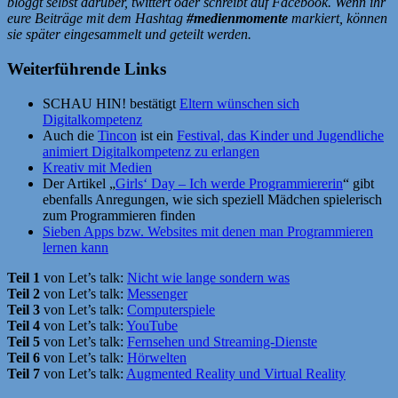
bloggt selbst darüber, twittert oder schreibt auf Facebook. Wenn ihr
eure Beiträge mit dem Hashtag
#medienmomente
markiert, können
sie später eingesammelt und geteilt werden.
Weiterführende Links
SCHAU HIN! bestätigt
Eltern wünschen sich
Digitalkompetenz
Auch die
Tincon
ist ein
Festival, das Kinder und Jugendliche
animiert Digitalkompetenz zu erlangen
Kreativ mit Medien
Der Artikel „
Girls‘ Day – Ich werde Programmiererin
“ gibt
ebenfalls Anregungen, wie sich speziell Mädchen spielerisch
zum Programmieren finden
Sieben Apps bzw. Websites mit denen man Programmieren
lernen kann
Teil 1
von Let’s talk:
Nicht wie lange sondern was
Teil 2
von Let’s talk:
Messenger
Teil 3
von Let’s talk:
Computerspiele
Teil 4
von Let’s talk:
YouTube
Teil 5
von Let’s talk:
Fernsehen und Streaming-Dienste
Teil 6
von Let’s talk:
Hörwelten
Teil 7
von Let’s talk:
Augmented Reality und Virtual Reality