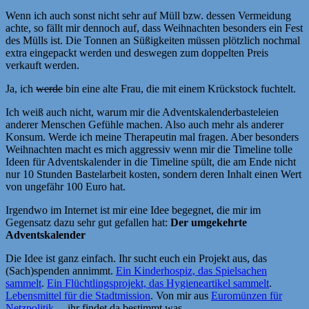
Wenn ich auch sonst nicht sehr auf Müll bzw. dessen Vermeidung
achte, so fällt mir dennoch auf, dass Weihnachten besonders ein Fest
des Mülls ist. Die Tonnen an Süßigkeiten müssen plötzlich nochmal
extra eingepackt werden und deswegen zum doppelten Preis
verkauft werden.
Ja, ich
werde
bin eine alte Frau, die mit einem Krückstock fuchtelt.
Ich weiß auch nicht, warum mir die Adventskalenderbasteleien
anderer Menschen Gefühle machen. Also auch mehr als anderer
Konsum. Werde ich meine Therapeutin mal fragen. Aber besonders
Weihnachten macht es mich aggressiv wenn mir die Timeline tolle
Ideen für Adventskalender in die Timeline spült, die am Ende nicht
nur 10 Stunden Bastelarbeit kosten, sondern deren Inhalt einen Wert
von ungefähr 100 Euro hat.
Irgendwo im Internet ist mir eine Idee begegnet, die mir im
Gegensatz dazu sehr gut gefallen hat:
Der umgekehrte
Adventskalender
Die Idee ist ganz einfach. Ihr sucht euch ein Projekt aus, das
(Sach)spenden annimmt.
Ein Kinderhospiz, das Spielsachen
sammelt
.
Ein Flüchtlingsprojekt, das Hygieneartikel sammelt
.
Lebensmittel für die Stadtmission
. Von mir aus
Euromünzen für
Netzpolitik
. – ihr findet da bestimmt was.