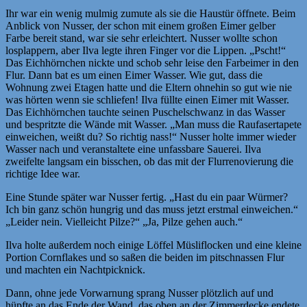
Ihr war ein wenig mulmig zumute als sie die Haustür öffnete. Beim
Anblick von Nusser, der schon mit einem großen Eimer gelber
Farbe bereit stand, war sie sehr erleichtert. Nusser wollte schon
losplappern, aber Ilva legte ihren Finger vor die Lippen. „Pscht!“
Das Eichhörnchen nickte und schob sehr leise den Farbeimer in den
Flur. Dann bat es um einen Eimer Wasser. Wie gut, dass die
Wohnung zwei Etagen hatte und die Eltern ohnehin so gut wie nie
was hörten wenn sie schliefen! Ilva füllte einen Eimer mit Wasser.
Das Eichhörnchen tauchte seinen Puschelschwanz in das Wasser
und bespritzte die Wände mit Wasser. „Man muss die Raufasertapete
einweichen, weißt du? So richtig nass!“ Nusser holte immer wieder
Wasser nach und veranstaltete eine unfassbare Sauerei. Ilva
zweifelte langsam ein bisschen, ob das mit der Flurrenovierung die
richtige Idee war.
Eine Stunde später war Nusser fertig. „Hast du ein paar Würmer?
Ich bin ganz schön hungrig und das muss jetzt erstmal einweichen.“
„Leider nein. Vielleicht Pilze?“ „Ja, Pilze gehen auch.“
Ilva holte außerdem noch einige Löffel Müsliflocken und eine kleine
Portion Cornflakes und so saßen die beiden im pitschnassen Flur
und machten ein Nachtpicknick.
Dann, ohne jede Vorwarnung sprang Nusser plötzlich auf und
hüpfte an das Ende der Wand, das oben an der Zimmerdecke endete