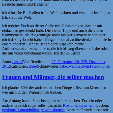
Besucherinnen und Besucher,
ich wünsche Euch allen frohe Weihnachten und einen nachsichtigen
Blick auf die Welt.
Ich möchte Euch an dieser Stelle für all das danken, das ihr mir
einfach so geschenkt habt. Die vielen Tipps und auch die vielen
Kommentare, die Blogeinträge noch lustiger gemacht haben oder
mich dazu gebracht haben Dinge nochmal zu überdenken oder sie in
einem anderen Licht zu sehen oder Aspekten meine
Aufmerksamkeit zu schenken, die ich bislang übersehen habe oder
die mir völlig unbekannt waren. Ich danke Euch!
Autor
dasnuf
Veröffentlicht am
25. Dezember 2012
25. Dezember
2012
Kategorien
Zeug
Schlagwörter
liebe
,
weihnachten
4 Reaktionen
Frauen und Männer, die selber machen
Ich glaube, 80% der anderen machen Dinge selbst, um Menschen
wie mich in den Wahnsinn zu treiben.
Am Anfang hatte ich nichts gegen selber machen. Das ein oder
andere habe ich sogar selbst gemacht.
Kostüme
,
Laternen
, Kuchen,
geblümte Laptophüllen
,
Adventskränze
. Aber im Grunde hasse ich