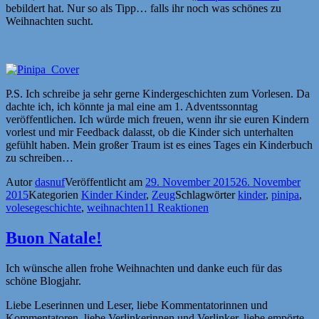
bebildert hat. Nur so als Tipp… falls ihr noch was schönes zu
Weihnachten sucht.
P.S. Ich schreibe ja sehr gerne Kindergeschichten zum Vorlesen. Da
dachte ich, ich könnte ja mal eine am 1. Adventssonntag
veröffentlichen. Ich würde mich freuen, wenn ihr sie euren Kindern
vorlest und mir Feedback dalasst, ob die Kinder sich unterhalten
gefühlt haben. Mein großer Traum ist es eines Tages ein Kinderbuch
zu schreiben…
Autor
dasnuf
Veröffentlicht am
29. November 2015
26. November
2015
Kategorien
Kinder Kinder
,
Zeug
Schlagwörter
kinder
,
pinipa
,
volesegeschichte
,
weihnachten
11 Reaktionen
Buon Natale!
Ich wünsche allen frohe Weihnachten und danke euch für das
schöne Blogjahr.
Liebe Leserinnen und Leser, liebe Kommentatorinnen und
Kommentatoren, liebe Verlinkerinnen und Verlinker, liebe empörte