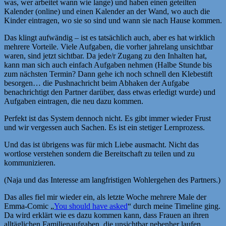
was, wer arbeitet wann wie lange) und haben einen geteilten
Kalender (online) und einen Kalender an der Wand, wo auch die
Kinder eintragen, wo sie so sind und wann sie nach Hause kommen.
Das klingt aufwändig – ist es tatsächlich auch, aber es hat wirklich
mehrere Vorteile. Viele Aufgaben, die vorher jahrelang unsichtbar
waren, sind jetzt sichtbar. Da jede/r Zugang zu den Inhalten hat,
kann man sich auch einfach Aufgaben nehmen (Halbe Stunde bis
zum nächsten Termin? Dann gehe ich noch schnell den Klebestift
besorgen… die Pushnachricht beim Abhaken der Aufgabe
benachrichtigt den Partner darüber, dass etwas erledigt wurde) und
Aufgaben eintragen, die neu dazu kommen.
Perfekt ist das System dennoch nicht. Es gibt immer wieder Frust
und wir vergessen auch Sachen. Es ist ein stetiger Lernprozess.
Und das ist übrigens was für mich Liebe ausmacht. Nicht das
wortlose verstehen sondern die Bereitschaft zu teilen und zu
kommunizieren.
(Naja und das Interesse am langfristigen Wohlergehen des Partners.)
Das alles fiel mir wieder ein, als letzte Woche mehrere Male der
Emma-Comic „
You should have asked
“ durch meine Timeline ging.
Da wird erklärt wie es dazu kommen kann, dass Frauen an ihren
alltäglichen Familienaufgaben, die unsichtbar nebenher laufen,