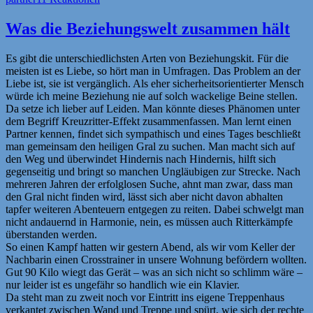
Was die Beziehungswelt zusammen hält
Es gibt die unterschiedlichsten Arten von Beziehungskit. Für die
meisten ist es Liebe, so hört man in Umfragen. Das Problem an der
Liebe ist, sie ist vergänglich. Als eher sicherheitsorientierter Mensch
würde ich meine Beziehung nie auf solch wackelige Beine stellen.
Da setze ich lieber auf Leiden. Man könnte dieses Phänomen unter
dem Begriff Kreuzritter-Effekt zusammenfassen. Man lernt einen
Partner kennen, findet sich sympathisch und eines Tages beschließt
man gemeinsam den heiligen Gral zu suchen. Man macht sich auf
den Weg und überwindet Hindernis nach Hindernis, hilft sich
gegenseitig und bringt so manchen Ungläubigen zur Strecke. Nach
mehreren Jahren der erfolglosen Suche, ahnt man zwar, dass man
den Gral nicht finden wird, lässt sich aber nicht davon abhalten
tapfer weiteren Abenteuern entgegen zu reiten. Dabei schwelgt man
nicht andauernd in Harmonie, nein, es müssen auch Ritterkämpfe
überstanden werden.
So einen Kampf hatten wir gestern Abend, als wir vom Keller der
Nachbarin einen Crosstrainer in unsere Wohnung befördern wollten.
Gut 90 Kilo wiegt das Gerät – was an sich nicht so schlimm wäre –
nur leider ist es ungefähr so handlich wie ein Klavier.
Da steht man zu zweit noch vor Eintritt ins eigene Treppenhaus
verkantet zwischen Wand und Treppe und spürt, wie sich der rechte