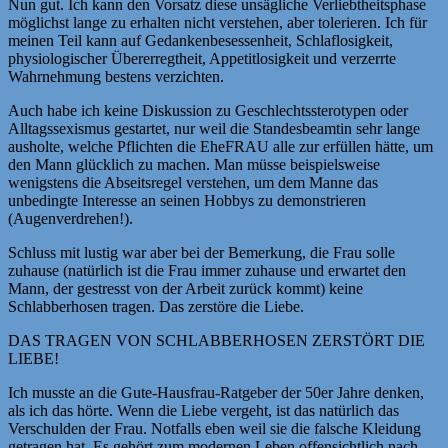
Nun gut. Ich kann den Vorsatz diese unsägliche Verliebtheitsphase
möglichst lange zu erhalten nicht verstehen, aber tolerieren. Ich für
meinen Teil kann auf Gedankenbesessenheit, Schlaflosigkeit,
physiologischer Übererregtheit, Appetitlosigkeit und verzerrte
Wahrnehmung bestens verzichten.
Auch habe ich keine Diskussion zu Geschlechtssterotypen oder
Alltagssexismus gestartet, nur weil die Standesbeamtin sehr lange
ausholte, welche Pflichten die EheFRAU alle zur erfüllen hätte, um
den Mann glücklich zu machen. Man müsse beispielsweise
wenigstens die Abseitsregel verstehen, um dem Manne das
unbedingte Interesse an seinen Hobbys zu demonstrieren
(Augenverdrehen!).
Schluss mit lustig war aber bei der Bemerkung, die Frau solle
zuhause (natürlich ist die Frau immer zuhause und erwartet den
Mann, der gestresst von der Arbeit zurück kommt) keine
Schlabberhosen tragen. Das zerstöre die Liebe.
DAS TRAGEN VON SCHLABBERHOSEN ZERSTÖRT DIE
LIEBE!
Ich musste an die Gute-Hausfrau-Ratgeber der 50er Jahre denken,
als ich das hörte. Wenn die Liebe vergeht, ist das natürlich das
Verschulden der Frau. Notfalls eben weil sie die falsche Kleidung
getragen hat. Es gehört zum modernen Leben offensichtlich nach