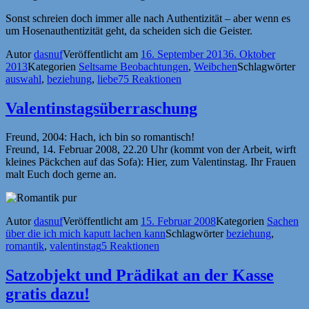
Sonst schreien doch immer alle nach Authentizität – aber wenn es
um Hosenauthentizität geht, da scheiden sich die Geister.
Autor
dasnuf
Veröffentlicht am
16. September 2013
6. Oktober
2013
Kategorien
Seltsame Beobachtungen
,
Weibchen
Schlagwörter
auswahl
,
beziehung
,
liebe
75 Reaktionen
Valentinstagsüberraschung
Freund, 2004: Hach, ich bin so romantisch!
Freund, 14. Februar 2008, 22.20 Uhr (kommt von der Arbeit, wirft
kleines Päckchen auf das Sofa): Hier, zum Valentinstag. Ihr Frauen
malt Euch doch gerne an.
Autor
dasnuf
Veröffentlicht am
15. Februar 2008
Kategorien
Sachen
über die ich mich kaputt lachen kann
Schlagwörter
beziehung
,
romantik
,
valentinstag
5 Reaktionen
Satzobjekt und Prädikat an der Kasse
gratis dazu!