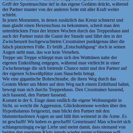
Griff der Sportmaschine tief in das eigene Gedärm drückt, während
der Partner munter von der anderen Seite mit aller Kraft weiter
schiebt.
In jenen Momenten, in denen zusätzlich das Kreuz schmerzt und
man glaubt einen Hexenschuss zu bekommen, schreit man den
unterdrückten Frust der letzten Wochen durch das Treppenhaus und
auch der Partner nutzt die Gunst der Stunde und fährt den in der
Zwischenzeit hochgewuchteten Crosstrainer punktgenau über die
falsch platzierten Füße. Er brüllt „Entschuldigung“ doch in seinen
Augen sieht man, das war kein Versehen.
Treppe um Treppe schleppt man sich den Wuttränen nahe der
eigenen Entkräftung entgegen, während man vielleicht in einer
Zwischenetage die sich bietende Chance nutzt und den Partner auf
der eigenen Schweißpfütze zum Staucheln bringt.
Wie eine gigantische Bohrschraube, die ihren Weg durch das
Gestein Meter um Meter auf dem Weg nach einem Erdölfund bahnt,
bewegt man sich durchs Treppenhaus. Den Crosstrainer hassend,
sich hassend, den Partner hassend.
Kommt in der 6. Etage dann endlich die eigene Wohnungstür in
Sicht, so weicht die Aggression, Glückshormone werden über den
Hypothalamus freigesetzt, man blickt den Partner mit den
blutunterlaufenen Augen an und fällt ihm weinend in die Arme. Es
ist geschafft! Wir haben es geschafft! Gemeinsam! Man schwört sich
schlangenzüngig ewige Liebe und meint damit, dass niemand von
beiden den sperrigen Klotz jemals wieder runter schleppen will.