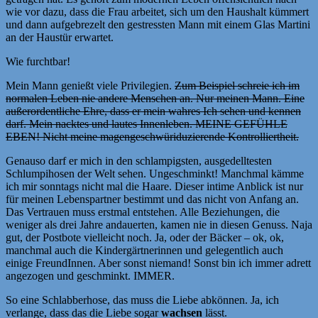
wie vor dazu, dass die Frau arbeitet, sich um den Haushalt kümmert
und dann aufgebrezelt den gestressten Mann mit einem Glas Martini
an der Haustür erwartet.
Wie furchtbar!
Mein Mann genießt viele Privilegien.
Zum Beispiel schreie ich im
normalen Leben nie andere Menschen an. Nur meinen Mann. Eine
außerordentliche Ehre, dass er mein wahres Ich sehen und kennen
darf. Mein nacktes und lautes Innenleben. MEINE GEFÜHLE
EBEN! Nicht meine magengeschwüriduzierende Kontrolliertheit.
Genauso darf er mich in den schlampigsten, ausgedelltesten
Schlumpihosen der Welt sehen. Ungeschminkt! Manchmal kämme
ich mir sonntags nicht mal die Haare. Dieser intime Anblick ist nur
für meinen Lebenspartner bestimmt und das nicht von Anfang an.
Das Vertrauen muss erstmal entstehen. Alle Beziehungen, die
weniger als drei Jahre andauerten, kamen nie in diesen Genuss. Naja
gut, der Postbote vielleicht noch. Ja, oder der Bäcker – ok, ok,
manchmal auch die Kindergärtnerinnen und gelegentlich auch
einige FreundInnen. Aber sonst niemand! Sonst bin ich immer adrett
angezogen und geschminkt. IMMER.
So eine Schlabberhose, das muss die Liebe abkönnen. Ja, ich
verlange, dass das die Liebe sogar
wachsen
lässt.