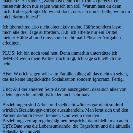
machen?“ zu sagen: „Warum ist denn Dein Ton so gereizt? Du
musst mir doch nur sagen was ich tun soll. Warum hast du denn
nicht früher gefragt? Du weisst doch, dass ich immer helfe, wenn du
mich darum bittest!“
Ich übernehme also nicht eigenaktiv meine Hälfte sondern lasse
mich alle drei Tage auffordern. D.h. ich arbeite nur ein Drittel
meiner Hälfte ab und muss somit nicht mal 17% aller Aufgaben
erledigen.
PLUS: Ich bin noch total nett. Denn immerhin unterstütze ich
IMMER wenn mein Partner mich fragt. Ich sage schließlich nie
nein.
Also: Was ich sagen will – im Familienalltag all das nicht zu sehen,
das ist keine unglückliche Sozialisation sondern Ignoranz. Fertig.
Und: Auf der anderen Seite davon auszugehen, dass sich alles von
alleine gerecht aufteilt, ist leider auch sehr naiv.
Beziehungen sind Arbeit und vielleicht wäre es gar nicht so doof
wirklich Beziehungsverträge auszuhandeln. Man lernt sich und den
Partner dadurch besser kennen. Und wenn man den
Beziehungsvertrag regelmäßig neu bespricht, dann bleibt man auch
UpToDate was die Lebensumstände, die Tagesform und die aktuelle
Belastbarkeit angeht.