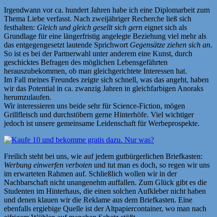
Irgendwann vor ca. hundert Jahren habe ich eine Diplomarbeit zum
Thema Liebe verfasst. Nach zweijähriger Recherche ließ sich
festhalten:
Gleich und gleich gesellt sich gern
eignet sich als
Grundlage für eine längerfristig angelegte Beziehung viel mehr als
das entgegengesetzt lautende Sprichwort
Gegensätze ziehen sich an
.
So ist es bei der Partnerwahl unter anderem eine Kunst, durch
geschicktes Befragen des möglichen Lebensgefährten
herauszubekommen, ob man gleichgerichtete Interessen hat.
Im Fall meines Freundes zeigte sich schnell, was das angeht, haben
wir das Potential in ca. zwanzig Jahren in gleichfarbigen Anoraks
herumzulaufen.
Wir interessieren uns beide sehr für Science-Fiction, mögen
Grillfleisch und durchstöbern gerne Hinterhöfe. Viel wichtiger
jedoch ist unsere gemeinsame Leidenschaft für Werbeprospekte.
Freilich steht bei uns, wie auf jedem gutbürgerlichen Briefkasten:
Werbung einwerfen verboten
und tut man es doch, so regen wir uns
im erwarteten Rahmen auf. Schließlich wollen wir in der
Nachbarschaft nicht unangenehm auffallen. Zum Glück gibt es die
Studenten im Hinterhaus, die einen solchen Aufkleber nicht haben
und denen klauen wir die Reklame aus dem Briefkasten. Eine
ebenfalls ergiebige Quelle ist der Altpapiercontainer, wo man nach