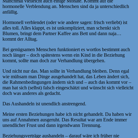
Manchmal vielleicht auch einige Monate. Kommt auf die
hormonelle Verblendung an. Menschen sind da ja unterschiedlich
anfällig.
Hormonell verblendet (oder wie andere sagen: frisch verliebt) ist
alles toll. Alles klappt, es ist unkompliziert, man schenkt sich
Blumen, bringt dem Partner Kaffee ans Bett und dann naja…
kommt der Alltag.
Bei genügsamen Menschen funktioniert es wortlos bestimmt auch
noch länger – doch spätestens wenn ein Kind in die Beziehung
kommt, sollte man doch zur Verhandlung übergehen.
Und nicht nur das. Man sollte in Verhandlung bleiben. Denn egal
wie mühsam man Dinge ausgehandelt hat, das Leben ändert sich,
die Rahmenbedingungen ändern sich und – auch das kommt vor –
man hat sich (selbst) falsch eingeschätzt und wünscht sich vielleicht
doch was anderes als gedacht.
Das Aushandeln ist unendlich anstrengend.
Meine ersten Beziehungen habe ich nicht gehandelt. Da haben wir
uns auf Annahmen ausgeruht. Das Resultat war am Ende immer
unendlicher Frust und dann irgendwann Trennung.
Beziehungsverträge aushandeln – darauf wäre ich früher nie