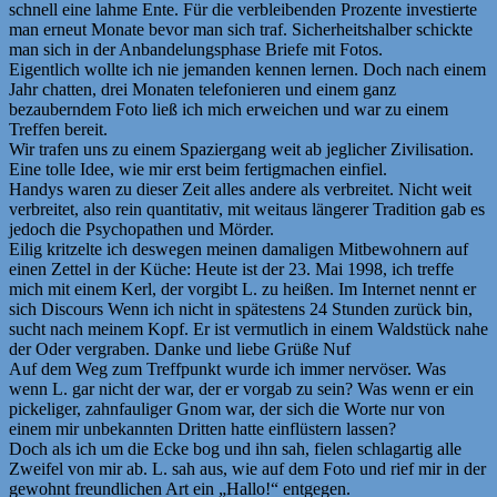
schnell eine lahme Ente. Für die verbleibenden Prozente investierte
man erneut Monate bevor man sich traf. Sicherheitshalber schickte
man sich in der Anbandelungsphase Briefe mit Fotos.
Eigentlich wollte ich nie jemanden kennen lernen. Doch nach einem
Jahr chatten, drei Monaten telefonieren und einem ganz
bezauberndem Foto ließ ich mich erweichen und war zu einem
Treffen bereit.
Wir trafen uns zu einem Spaziergang weit ab jeglicher Zivilisation.
Eine tolle Idee, wie mir erst beim fertigmachen einfiel.
Handys waren zu dieser Zeit alles andere als verbreitet. Nicht weit
verbreitet, also rein quantitativ, mit weitaus längerer Tradition gab es
jedoch die Psychopathen und Mörder.
Eilig kritzelte ich deswegen meinen damaligen Mitbewohnern auf
einen Zettel in der Küche: Heute ist der 23. Mai 1998, ich treffe
mich mit einem Kerl, der vorgibt L. zu heißen. Im Internet nennt er
sich Discours Wenn ich nicht in spätestens 24 Stunden zurück bin,
sucht nach meinem Kopf. Er ist vermutlich in einem Waldstück nahe
der Oder vergraben. Danke und liebe Grüße Nuf
Auf dem Weg zum Treffpunkt wurde ich immer nervöser. Was
wenn L. gar nicht der war, der er vorgab zu sein? Was wenn er ein
pickeliger, zahnfauliger Gnom war, der sich die Worte nur von
einem mir unbekannten Dritten hatte einflüstern lassen?
Doch als ich um die Ecke bog und ihn sah, fielen schlagartig alle
Zweifel von mir ab. L. sah aus, wie auf dem Foto und rief mir in der
gewohnt freundlichen Art ein „Hallo!“ entgegen.