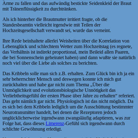
Arme zu fallen und das aufwändig bestickte Seidenkleid der Braut
mit Tränenflüssigkeit zu durchtränken.
Als ich hinterher die Brautmutter irritiert fragte, ob die
Standesbeamtin vielleicht irgendwie mit Teilen der
Hochzeitsgesellschaft verwandt sei, wurde das verneint.
Ihre Rede beinhaltete allerlei Weisheiten über die Korrelation von
Lebensglück und schlechtem Wetter zum Hochzeitstag (es regnete,
das Verhältnis ist indirekt proportional, mein Beileid allen Paaren,
die bei Sonnenschein geheiratet haben) und dann wußte sie natürlich
noch viel über die Liebe als solches zu berichten.
Das Kribbeln solle man sich z.B. erhalten. Zum Glück bin ich ja ein
sehr beherrschter Mensch und deswegen konnte ich mich gut
zurückhalten und habe gar nicht zum Thema „Über die
Unmöglichkeit und evolutionsbiologische Unnötigkeit das
Verliebtheitsgefühl der ersten Phase über Jahre zu erhalten“ referiert.
Das geht nämlich gar nicht. Physiologisch ist das nicht möglich. Da
es sich bei dem Kribbeln lediglich um die Ausschüttung bestimmter
Neurotransmitter handelt, bei denen die Rezeptoren jedoch
unglücklicherweise irgendwann zwangsläufig adaptieren, was zur
Folge hat, dass dieses
Limerenz
-Gefühl sich irgendwann durch
schlichte Gewöhnung erledigt.