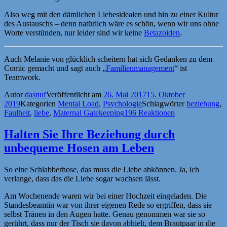
Also weg mit den dämlichen Liebesidealen und hin zu einer Kultur
des Austauschs – denn natürlich wäre es schön, wenn wir uns ohne
Worte verstünden, nur leider sind wir keine
Betazoiden
.
Auch Melanie von glücklich scheitern hat sich Gedanken zu dem
Comic gemacht und sagt auch „
Familienmanagement
“ ist
Teamwork.
Autor
dasnuf
Veröffentlicht am
26. Mai 2017
15. Oktober
2019
Kategorien
Mental Load
,
Psychologie
Schlagwörter
beziehung
,
Faulheit
,
liebe
,
Maternal Gatekeeping
196 Reaktionen
Halten Sie Ihre Beziehung durch
unbequeme Hosen am Leben
So eine Schlabberhose, das muss die Liebe abkönnen. Ja, ich
verlange, dass das die Liebe sogar wachsen lässt.
Am Wochenende waren wir bei einer Hochzeit eingeladen. Die
Standesbeamtin war von ihrer eigenen Rede so ergriffen, dass sie
selbst Tränen in den Augen hatte. Genau genommen war sie so
gerührt, dass nur der Tisch sie davon abhielt, dem Brautpaar in die