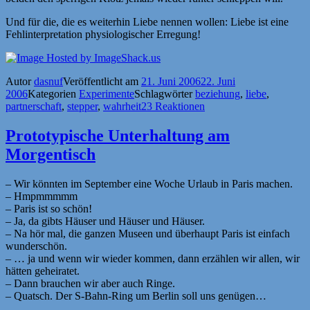
Und für die, die es weiterhin Liebe nennen wollen: Liebe ist eine
Fehlinterpretation physiologischer Erregung!
Autor
dasnuf
Veröffentlicht am
21. Juni 2006
22. Juni
2006
Kategorien
Experimente
Schlagwörter
beziehung
,
liebe
,
partnerschaft
,
stepper
,
wahrheit
23 Reaktionen
Prototypische Unterhaltung am
Morgentisch
– Wir könnten im September eine Woche Urlaub in Paris machen.
– Hmpmmmmm
– Paris ist so schön!
– Ja, da gibts Häuser und Häuser und Häuser.
– Na hör mal, die ganzen Museen und überhaupt Paris ist einfach
wunderschön.
– … ja und wenn wir wieder kommen, dann erzählen wir allen, wir
hätten geheiratet.
– Dann brauchen wir aber auch Ringe.
– Quatsch. Der S-Bahn-Ring um Berlin soll uns genügen…