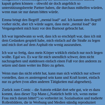
kaputt gehen können – obwohl sie doch angeblich so
unterstützungsbereite Partner haben, die durchaus mithelfen würden,
wenn man sie nur darum bitten würde.
Emma bringt den Begriff „mental load“ auf. Ich kannte den Begriff
vorher nicht, aber ich würde sagen, dass mein „mental load“ der
Vergangenheit mich kurz vor den Burnout gebracht hat.
Ich war irgendwann so weit, dass ich so erschöpft war, dass ich mit
dem Gedanken gespielt habe, mich einfach auf die Straße zu legen
und mich dort auf dem Asphalt ein wenig auszuruhen.
Ich war so fertig, dass mein Körper wirklich einfach nur noch liegen
wollte. Egal wo. Es war für mich unendlich schwer, dem nicht
nachzugehen und stattdessen einfach einen Fuß vor den anderen zu
setzen und dann weiter ins Büro zu gehen.
Wenn man das nicht erlebt hat, kann man sich wirklich nur schwer
vorstellen, dass es anstrengend sein kann und Kraft kostet, einfach
nur zu
gehen
(von allen anderen Tätigkeiten mal abgesehen).
Zurück zum Comic – die Autorin erklärt dort sehr gut, wie es dazu
kommt, dass dieser Typ Mann („Natürlich helfe ich, wenn meine
Frau mich darum bittet!“) so verbreitet ist. Sozialisation und tradierte
Rollenbildern, die in Werbung und Medien ständig reproduziert