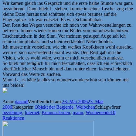
Wir kamen gleich ins Gespräch und die erste halbe Stunde war ganz
bezaubernd. Dann blieb L. stehen, kramte in seiner Tasche, zog eine
kleine Dose heraus und schüttete sich etwas braunes auf die
Fingerspitze. Ich war entsetzt. Es war Schnupftabak.
Den Rest des Weges versuchte ich mich von Wahnvorstellungen zu
befreien. Immer wieder kamen mir Bilder von braunbeschnäutzen
Taschentüchern in den Sinn. Vor meinem geistigen Auge sah ich
seine schnupftabak- und schleimverklebten Nebenhöhlen.
Ich musste mir vorstellen, wie ein weißes Kopfkissen wohl aussähe,
wenn er sich nasetriefend darauf wälzte. Den Rest gab mir die
Vision, wie es wohl wäre, wenn er mich versehentlich annieste.
So blieb mir lediglich für mich festzuhalten, dass ich ein schrecklich
oberflächlicher Mensch bin und dann unter einem fadenscheinigen
Vorwand das Weite zu suchen.
Mann L., es hätte ja alles so wunderwunderschön sein können mit
uns beiden!
Autor
dasnuf
Veröffentlicht am
23. Mai 2006
23. Mai
2006
Kategorien
Objekt der Begierde
,
Weibchen
Schlagwörter
beziehung
,
Internet
,
Kennen-lernen
,
mann
,
Wochenende
10
Reaktionen