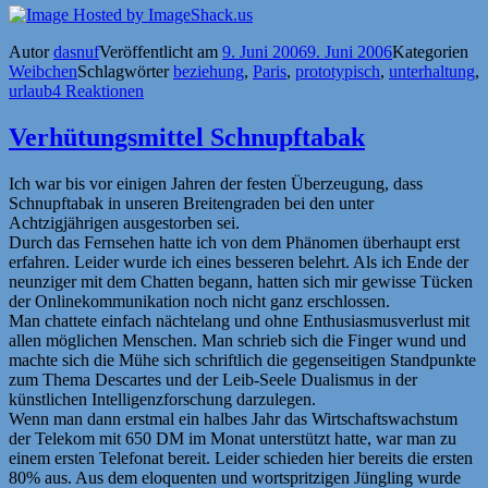
Autor
dasnuf
Veröffentlicht am
9. Juni 2006
9. Juni 2006
Kategorien
Weibchen
Schlagwörter
beziehung
,
Paris
,
prototypisch
,
unterhaltung
,
urlaub
4 Reaktionen
Verhütungsmittel Schnupftabak
Ich war bis vor einigen Jahren der festen Überzeugung, dass
Schnupftabak in unseren Breitengraden bei den unter
Achtzigjährigen ausgestorben sei.
Durch das Fernsehen hatte ich von dem Phänomen überhaupt erst
erfahren. Leider wurde ich eines besseren belehrt. Als ich Ende der
neunziger mit dem Chatten begann, hatten sich mir gewisse Tücken
der Onlinekommunikation noch nicht ganz erschlossen.
Man chattete einfach nächtelang und ohne Enthusiasmusverlust mit
allen möglichen Menschen. Man schrieb sich die Finger wund und
machte sich die Mühe sich schriftlich die gegenseitigen Standpunkte
zum Thema Descartes und der Leib-Seele Dualismus in der
künstlichen Intelligenzforschung darzulegen.
Wenn man dann erstmal ein halbes Jahr das Wirtschaftswachstum
der Telekom mit 650 DM im Monat unterstützt hatte, war man zu
einem ersten Telefonat bereit. Leider schieden hier bereits die ersten
80% aus. Aus dem eloquenten und wortspritzigen Jüngling wurde