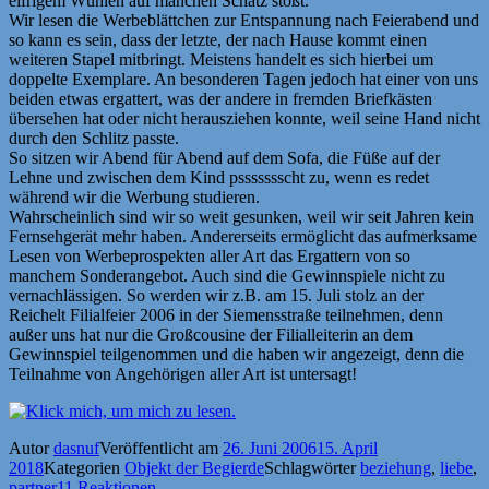
eifrigem Wühlen auf manchen Schatz stößt.
Wir lesen die Werbeblättchen zur Entspannung nach Feierabend und
so kann es sein, dass der letzte, der nach Hause kommt einen
weiteren Stapel mitbringt. Meistens handelt es sich hierbei um
doppelte Exemplare. An besonderen Tagen jedoch hat einer von uns
beiden etwas ergattert, was der andere in fremden Briefkästen
übersehen hat oder nicht herausziehen konnte, weil seine Hand nicht
durch den Schlitz passte.
So sitzen wir Abend für Abend auf dem Sofa, die Füße auf der
Lehne und zwischen dem Kind pssssssscht zu, wenn es redet
während wir die Werbung studieren.
Wahrscheinlich sind wir so weit gesunken, weil wir seit Jahren kein
Fernsehgerät mehr haben. Andererseits ermöglicht das aufmerksame
Lesen von Werbeprospekten aller Art das Ergattern von so
manchem Sonderangebot. Auch sind die Gewinnspiele nicht zu
vernachlässigen. So werden wir z.B. am 15. Juli stolz an der
Reichelt Filialfeier 2006 in der Siemensstraße teilnehmen, denn
außer uns hat nur die Großcousine der Filialleiterin an dem
Gewinnspiel teilgenommen und die haben wir angezeigt, denn die
Teilnahme von Angehörigen aller Art ist untersagt!
Autor
dasnuf
Veröffentlicht am
26. Juni 2006
15. April
2018
Kategorien
Objekt der Begierde
Schlagwörter
beziehung
,
liebe
,
partner
11 Reaktionen