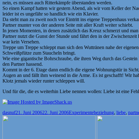
nein, es müssen auch Ritterkämpfe überstanden werden.
So einen Kampf hatten wir gestern Abend, als wir vom Keller der Nac
leider ist es ungefähr so handlich wie ein Klavier.
Da steht man zu zweit noch vor Eintritt ins eigene Treppenhaus verk
Partner munter von der anderen Seite mit aller Kraft weiter schiebt.
In jenen Momenten, in denen zusätzlich das Kreuz schmerzt und man
Partner nutzt die Gunst der Stunde und fährt den in der Zwischenzeit
war kein Versehen.
Treppe um Treppe schleppt man sich den Wuttränen nahe der eigenen E
Schweißpfütze zum Staucheln bringt.
Wie eine gigantische Bohrschraube, die ihren Weg durch das Gestei
den Partner hassend.
Kommt in der 6. Etage dann endlich die eigene Wohnungstür in Sicht
Augen an und fällt ihm weinend in die Arme. Es ist geschafft! Wir 
Klotz jemals wieder runter schleppen will.
Und für die, die es weiterhin Liebe nennen wollen: Liebe ist eine Feh
Autor
Veröffentlicht
Kategorien
Schlagwörter
dasnuf
21. Juni 2006
22. Juni 2006
Experimente
beziehung
,
liebe
,
partn
am