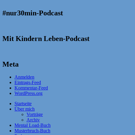
#nur30min-Podcast
Mit Kindern Leben-Podcast
Meta
Anmelden
Eintrags-Feed
Kommentar-Feed
WordPress.org
Startseite
Über mich
Vorträge
Archiv
Mental Load-Buch
Musterbruch-Buch