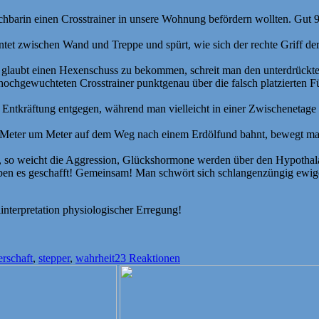
hbarin einen Crosstrainer in unsere Wohnung befördern wollten. Gut 9
antet zwischen Wand und Treppe und spürt, wie sich der rechte Griff de
 glaubt einen Hexenschuss zu bekommen, schreit man den unterdrückte
 hochgewuchteten Crosstrainer punktgenau über die falsch platzierten F
ntkräftung entgegen, während man vielleicht in einer Zwischenetage d
n Meter um Meter auf dem Weg nach einem Erdölfund bahnt, bewegt man
, so weicht die Aggression, Glückshormone werden über den Hypothalamu
haben es geschafft! Gemeinsam! Man schwört sich schlangenzüngig ewig
linterpretation physiologischer Erregung!
erschaft
,
stepper
,
wahrheit
23 Reaktionen