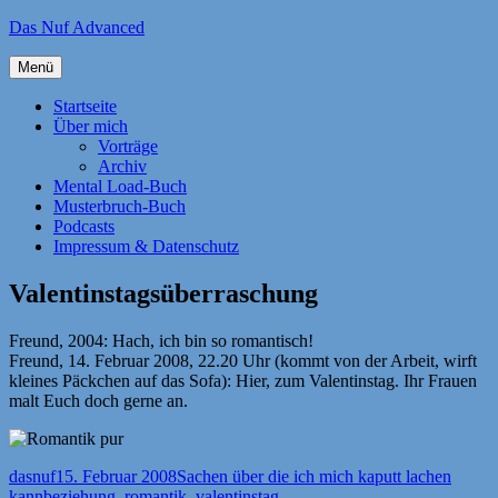
Zum
Das Nuf Advanced
Inhalt
springen
Menü
Startseite
Über mich
Vorträge
Archiv
Mental Load-Buch
Musterbruch-Buch
Podcasts
Impressum & Datenschutz
Valentinstagsüberraschung
Freund, 2004: Hach, ich bin so romantisch!
Freund, 14. Februar 2008, 22.20 Uhr (kommt von der Arbeit, wirft
kleines Päckchen auf das Sofa): Hier, zum Valentinstag. Ihr Frauen
malt Euch doch gerne an.
Autor
Veröffentlicht
Kategorien
dasnuf
15. Februar 2008
Sachen über die ich mich kaputt lachen
Schlagwörter
am
kann
beziehung
,
romantik
,
valentinstag