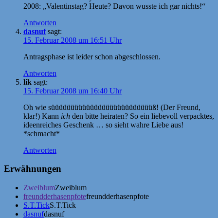
2008: „Valentinstag? Heute? Davon wusste ich gar nichts!“
Antworten
dasnuf
sagt:
15. Februar 2008 um 16:51 Uhr
Antragsphase ist leider schon abgeschlossen.
Antworten
lik
sagt:
15. Februar 2008 um 16:40 Uhr
Oh wie süüüüüüüüüüüüüüüüüüüüüüüüüüß! (Der Freund,
klar!) Kann
ich
den bitte heiraten? So ein liebevoll verpacktes,
ideenreiches Geschenk … so sieht wahre Liebe aus!
*schmacht*
Antworten
Erwähnungen
Zweiblum
Zweiblum
freundderhasenpfote
freundderhasenpfote
S.T.Tick
S.T.Tick
dasnuf
dasnuf