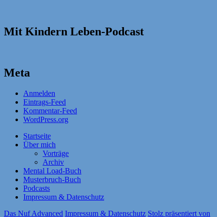
Mit Kindern Leben-Podcast
Meta
Anmelden
Eintrags-Feed
Kommentar-Feed
WordPress.org
Startseite
Über mich
Vorträge
Archiv
Mental Load-Buch
Musterbruch-Buch
Podcasts
Impressum & Datenschutz
Das Nuf Advanced
Impressum & Datenschutz
Stolz präsentiert von