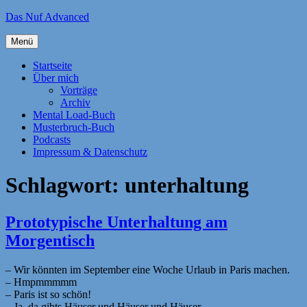
Zum
Das Nuf Advanced
Inhalt
springen
Menü
Startseite
Über mich
Vorträge
Archiv
Mental Load-Buch
Musterbruch-Buch
Podcasts
Impressum & Datenschutz
Schlagwort:
unterhaltung
Prototypische Unterhaltung am
Morgentisch
– Wir könnten im September eine Woche Urlaub in Paris machen.
– Hmpmmmmm
– Paris ist so schön!
– Ja, da gibts Häuser und Häuser und Häuser.