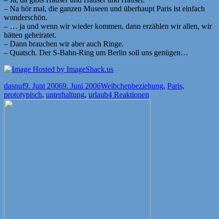
– Na hör mal, die ganzen Museen und überhaupt Paris ist einfach
wunderschön.
– … ja und wenn wir wieder kommen, dann erzählen wir allen, wir
hätten geheiratet.
– Dann brauchen wir aber auch Ringe.
– Quatsch. Der S-Bahn-Ring um Berlin soll uns genügen…
Autor
Veröffentlicht
Kategorien
Schlagwörter
dasnuf
9. Juni 2006
9. Juni 2006
Weibchen
beziehung
,
Paris
,
am
prototypisch
,
unterhaltung
,
urlaub
4 Reaktionen