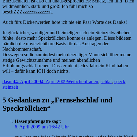
Einzuschlafen ist also ein unausgesprochenes: Schatz, ich find‘ Dich
wildmännlich, stark und groß! Ich fühl mich so
beschZZZzzzzzzzzzzzzzt.
Auch fürs Dickerwerden höre ich nie ein Paar Worte des Danks!
Je glücklicher, wohliger und heimeliger sich ein Steinzeitweibchen
fühlte, desto mehr Speckröllchen konnte es anlegen. Diese bildeten
nämlich die unverzichtbare Basis für das Austragen der
Nachkommenschaft.
Deswegen sollte zumindest mein derzeitiger Mann sich über meine
stetige Gewichtszunahme und meinen abendlichen
Erhohlungsschlaf freuen. Dass er nicht jedes Jahr ein Kind haben
will – dafür kann ICH doch nichts.
Autor
Veröffentlicht
Kategorien
Schlagwörter
dasnuf
4. April 2009
4. April 2009
Weibchen
frauen
,
schlaf
,
speck
,
am
steinzeit
5 Gedanken zu „Fernsehschlaf und
Speckröllchen“
Hasenpfotengatte
sagt:
6. April 2009 um 16:42 Uhr