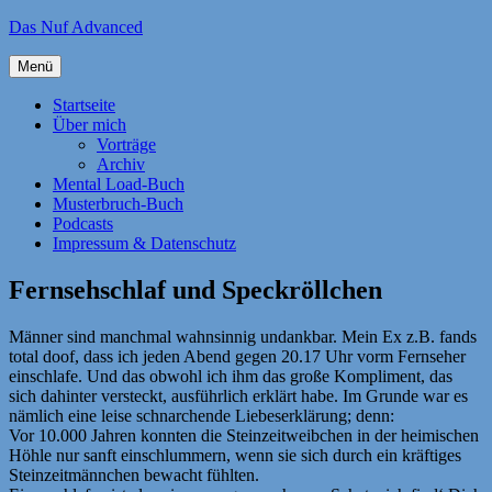
Zum
Das Nuf Advanced
Inhalt
springen
Menü
Startseite
Über mich
Vorträge
Archiv
Mental Load-Buch
Musterbruch-Buch
Podcasts
Impressum & Datenschutz
Fernsehschlaf und Speckröllchen
Männer sind manchmal wahnsinnig undankbar. Mein Ex z.B. fands
total doof, dass ich jeden Abend gegen 20.17 Uhr vorm Fernseher
einschlafe. Und das obwohl ich ihm das große Kompliment, das
sich dahinter versteckt, ausführlich erklärt habe. Im Grunde war es
nämlich eine leise schnarchende Liebeserklärung; denn:
Vor 10.000 Jahren konnten die Steinzeitweibchen in der heimischen
Höhle nur sanft einschlummern, wenn sie sich durch ein kräftiges
Steinzeitmännchen bewacht fühlten.