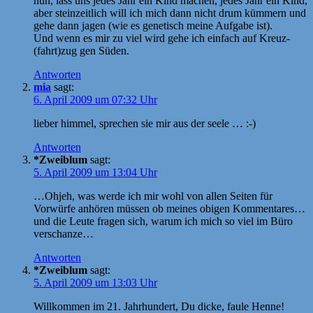
nun, lass uns jedes Jahr ein Kind machen, jedes Jahr ein Kind,
aber steinzeitlich will ich mich dann nicht drum kümmern und
gehe dann jagen (wie es genetisch meine Aufgabe ist).
Und wenn es mir zu viel wird gehe ich einfach auf Kreuz-
(fahrt)zug gen Süden.
Antworten
mia
sagt:
6. April 2009 um 07:32 Uhr
lieber himmel, sprechen sie mir aus der seele … :-)
Antworten
*Zweiblum
sagt:
5. April 2009 um 13:04 Uhr
…Ohjeh, was werde ich mir wohl von allen Seiten für
Vorwürfe anhören müssen ob meines obigen Kommentares…
und die Leute fragen sich, warum ich mich so viel im Büro
verschanze…
Antworten
*Zweiblum
sagt:
5. April 2009 um 13:03 Uhr
Willkommen im 21. Jahrhundert, Du dicke, faule Henne!