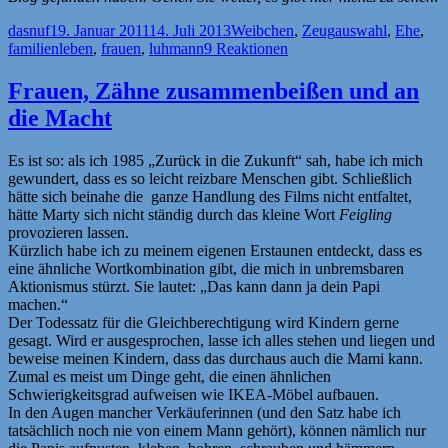
Autor
Veröffentlicht
Kategorien
Schlagwörter
dasnuf
19. Januar 2011
14. Juli 2013
Weibchen
,
Zeug
auswahl
,
Ehe
,
am
familienleben
,
frauen
,
luhmann
9 Reaktionen
Frauen, Zähne zusammenbeißen und an
die Macht
Es ist so: als ich 1985 „Zurück in die Zukunft“ sah, habe ich mich
gewundert, dass es so leicht reizbare Menschen gibt. Schließlich
hätte sich beinahe die ganze Handlung des Films nicht entfaltet,
hätte Marty sich nicht ständig durch das kleine Wort
Feigling
provozieren lassen.
Kürzlich habe ich zu meinem eigenen Erstaunen entdeckt, dass es
eine ähnliche Wortkombination gibt, die mich in unbremsbaren
Aktionismus stürzt. Sie lautet: „Das kann dann ja dein Papi
machen.“
Der Todessatz für die Gleichberechtigung wird Kindern gerne
gesagt. Wird er ausgesprochen, lasse ich alles stehen und liegen und
beweise meinen Kindern, dass das durchaus auch die Mami kann.
Zumal es meist um Dinge geht, die einen ähnlichen
Schwierigkeitsgrad aufweisen wie IKEA-Möbel aufbauen.
In den Augen mancher Verkäuferinnen (und den Satz habe ich
tatsächlich noch nie von einem Mann gehört), können nämlich nur