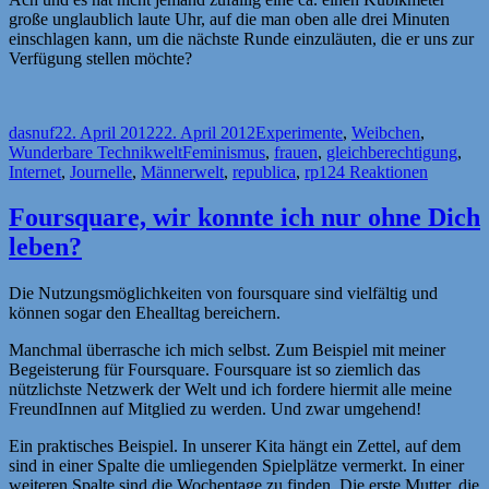
große unglaublich laute Uhr, auf die man oben alle drei Minuten
einschlagen kann, um die nächste Runde einzuläuten, die er uns zur
Verfügung stellen möchte?
Autor
Veröffentlicht
Kategorien
dasnuf
22. April 2012
22. April 2012
Experimente
,
Weibchen
,
am
Schlagwörter
Wunderbare Technikwelt
Feminismus
,
frauen
,
gleichberechtigung
,
Internet
,
Journelle
,
Männerwelt
,
republica
,
rp12
4 Reaktionen
Foursquare, wir konnte ich nur ohne Dich
leben?
Die Nutzungsmöglichkeiten von foursquare sind vielfältig und
können sogar den Ehealltag bereichern.
Manchmal überrasche ich mich selbst. Zum Beispiel mit meiner
Begeisterung für Foursquare. Foursquare ist so ziemlich das
nützlichste Netzwerk der Welt und ich fordere hiermit alle meine
FreundInnen auf Mitglied zu werden. Und zwar umgehend!
Ein praktisches Beispiel. In unserer Kita hängt ein Zettel, auf dem
sind in einer Spalte die umliegenden Spielplätze vermerkt. In einer
weiteren Spalte sind die Wochentage zu finden. Die erste Mutter, die