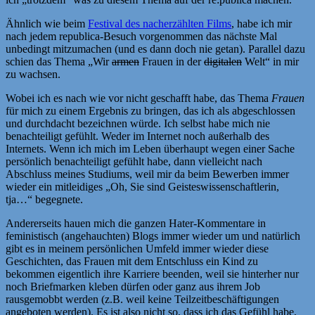
Ähnlich wie beim
Festival des nacherzählten Films
, habe ich mir
nach jedem republica-Besuch vorgenommen das nächste Mal
unbedingt mitzumachen (und es dann doch nie getan). Parallel dazu
schien das Thema „Wir
armen
Frauen in der
digitalen
Welt“ in mir
zu wachsen.
Wobei ich es nach wie vor nicht geschafft habe, das Thema
Frauen
für mich zu einem Ergebnis zu bringen, das ich als abgeschlossen
und durchdacht bezeichnen würde. Ich selbst habe mich nie
benachteiligt gefühlt. Weder im Internet noch außerhalb des
Internets. Wenn ich mich im Leben überhaupt wegen einer Sache
persönlich benachteiligt gefühlt habe, dann vielleicht nach
Abschluss meines Studiums, weil mir da beim Bewerben immer
wieder ein mitleidiges „Oh, Sie sind Geisteswissenschaftlerin,
tja…“ begegnete.
Andererseits hauen mich die ganzen Hater-Kommentare in
feministisch (angehauchten) Blogs immer wieder um und natürlich
gibt es in meinem persönlichen Umfeld immer wieder diese
Geschichten, das Frauen mit dem Entschluss ein Kind zu
bekommen eigentlich ihre Karriere beenden, weil sie hinterher nur
noch Briefmarken kleben dürfen oder ganz aus ihrem Job
rausgemobbt werden (z.B. weil keine Teilzeitbeschäftigungen
angeboten werden). Es ist also nicht so, dass ich das Gefühl habe,