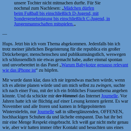
unsere Tochter nicht mitmachen durfte. Für Sie
nochmal zum Nachlesen: „
Mädchen dürfen
beim Fußball bis einschließlich D-Jugend, mit
Sondergenehmigung bis einschließlich C-Jugend, in
Jungenmannschaften mitspielen.
„
—
Hups. Jetzt bin ich vom Thema abgekommen. Jedenfalls bin ich
trotz meiner jährlichen Begeisterung für die republica ein großer
Drückeberger, menschenscheu und publikumsängstlich, weswegen
ich schlussendlich nie etwas gemacht habe, außer einmal spontan
und unvorbereitet in das Panel „
Warum Babykotze genauso relevant
wie das iPhone ist
“ zu hüpfen.
Mir wurde dann klar, dass ich nie irgendwas machen würde, wenn
ich es alleine planen würde und um mich selbst zu
zwingen
, suchte
ich nach einer Frau, mit der ich ein fröhliches Frauenthema angehen
könnte. Und da schickte mir
der Himmel
das Internet
Journelle
. Vor
Jahren hatte ich sie flüchtig auf einer Lesung kennen gelernt. Es war
November und alle froren und kamen in fellgepolsterten
Winterstiefeln, nur
Journelle
saß in silberglänzenden, OFFENEN,
hochhackigen Schuhen da und lächelte entspannt. Das hat ihr bei
mir eine Menge Respekt eingebracht. Ich weiß gar nicht mehr genau
wie, aber wir hatten immer öfter Kontakt und besuchten uns eines