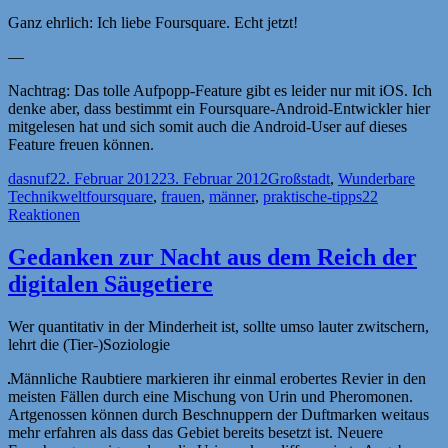
Ganz ehrlich: Ich liebe Foursquare. Echt jetzt!
—
Nachtrag: Das tolle Aufpopp-Feature gibt es leider nur mit iOS. Ich
denke aber, dass bestimmt ein Foursquare-Android-Entwickler hier
mitgelesen hat und sich somit auch die Android-User auf dieses
Feature freuen können.
Autor
Veröffentlicht
Kategorien
dasnuf
22. Februar 2012
23. Februar 2012
Großstadt
,
Wunderbare
am
Schlagwörter
Technikwelt
foursquare
,
frauen
,
männer
,
praktische-tipps
22
Reaktionen
Gedanken zur Nacht aus dem Reich der
digitalen Säugetiere
Wer quantitativ in der Minderheit ist, sollte umso lauter zwitschern,
lehrt die (Tier-)Soziologie
Männliche Raubtiere markieren ihr einmal erobertes Revier in den
meisten Fällen durch eine Mischung von Urin und Pheromonen.
Artgenossen können durch Beschnuppern der Duftmarken weitaus
mehr erfahren als dass das Gebiet bereits besetzt ist. Neuere