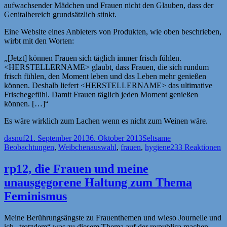
aufwachsender Mädchen und Frauen nicht den Glauben, dass der
Genitalbereich grundsätzlich stinkt.
Eine Website eines Anbieters von Produkten, wie oben beschrieben,
wirbt mit den Worten:
„[Jetzt] können Frauen sich täglich immer frisch fühlen.
<HERSTELLERNAME> glaubt, dass Frauen, die sich rundum
frisch fühlen, den Moment leben und das Leben mehr genießen
können. Deshalb liefert <HERSTELLERNAME> das ultimative
Frischegefühl. Damit Frauen täglich jeden Moment genießen
können. […]“
Es wäre wirklich zum Lachen wenn es nicht zum Weinen wäre.
Autor
Veröffentlicht
Kategorien
dasnuf
21. September 2013
6. Oktober 2013
Seltsame
am
Schlagwörter
Beobachtungen
,
Weibchen
auswahl
,
frauen
,
hygiene
233 Reaktionen
rp12, die Frauen und meine
unausgegorene Haltung zum Thema
Feminismus
Meine Berührungsängste zu Frauenthemen und wieso Journelle und
ich „trotzdem“ was zu diesem Thema auf der re:publica machen.