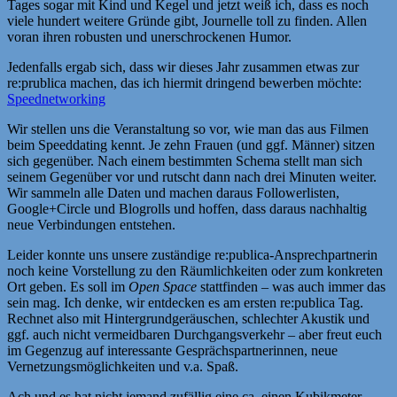
Tages sogar mit Kind und Kegel und jetzt weiß ich, dass es noch
viele hundert weitere Gründe gibt, Journelle toll zu finden. Allen
voran ihren robusten und unerschrockenen Humor.
Jedenfalls ergab sich, dass wir dieses Jahr zusammen etwas zur
re:prublica machen, das ich hiermit dringend bewerben möchte:
Speednetworking
Wir stellen uns die Veranstaltung so vor, wie man das aus Filmen
beim Speeddating kennt. Je zehn Frauen (und ggf. Männer) sitzen
sich gegenüber. Nach einem bestimmten Schema stellt man sich
seinem Gegenüber vor und rutscht dann nach drei Minuten weiter.
Wir sammeln alle Daten und machen daraus Followerlisten,
Google+Circle und Blogrolls und hoffen, dass daraus nachhaltig
neue Verbindungen entstehen.
Leider konnte uns unsere zuständige re:publica-Ansprechpartnerin
noch keine Vorstellung zu den Räumlichkeiten oder zum konkreten
Ort geben. Es soll im
Open Space
stattfinden – was auch immer das
sein mag. Ich denke, wir entdecken es am ersten re:publica Tag.
Rechnet also mit Hintergrundgeräuschen, schlechter Akustik und
ggf. auch nicht vermeidbaren Durchgangsverkehr – aber freut euch
im Gegenzug auf interessante Gesprächspartnerinnen, neue
Vernetzungsmöglichkeiten und v.a. Spaß.
Ach und es hat nicht jemand zufällig eine ca. einen Kubikmeter