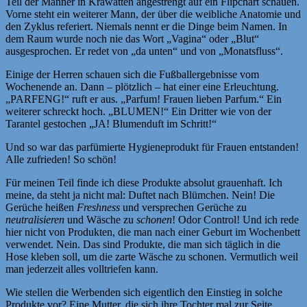
Teil der Männer in Krawatten angestrengt auf ein Flipchart schauen.
Vorne steht ein weiterer Mann, der über die weibliche Anatomie und
den Zyklus referiert. Niemals nennt er die Dinge beim Namen. In
dem Raum wurde noch nie das Wort „Vagina“ oder „Blut“
ausgesprochen. Er redet von „da unten“ und von „Monatsfluss“.
Einige der Herren schauen sich die Fußballergebnisse vom
Wochenende an. Dann – plötzlich – hat einer eine Erleuchtung.
„PARFENG!“ ruft er aus. „Parfum! Frauen lieben Parfum.“ Ein
weiterer schreckt hoch. „BLUMEN!“ Ein Dritter wie von der
Tarantel gestochen „JA! Blumenduft im Schritt!“
Und so war das parfümierte Hygieneprodukt für Frauen entstanden!
Alle zufrieden! So schön!
Für meinen Teil finde ich diese Produkte absolut grauenhaft. Ich
meine, da steht ja nicht mal: Duftet nach Blümchen. Nein! Die
Gerüche heißen
Freshness
und versprechen Gerüche zu
neutralisieren
und Wäsche zu
schonen
! Odor Control! Und ich rede
hier nicht von Produkten, die man nach einer Geburt im Wochenbett
verwendet. Nein. Das sind Produkte, die man sich täglich in die
Hose kleben soll, um die zarte Wäsche zu schonen. Vermutlich weil
man jederzeit alles volltriefen kann.
Wie stellen die Werbenden sich eigentlich den Einstieg in solche
Produkte vor? Eine Mutter, die sich ihre Tochter mal zur Seite