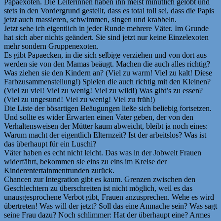
Papaexoten. Die Leiterinnen haben ihn meist minütlich gelobt und
stets in den Vordergrund gestellt, dass es total toll sei, dass die Papis
jetzt auch massieren, schwimmen, singen und krabbeln.
Jetzt sehe ich eigentlich in jeder Runde mehrere Väter. Im Grunde
hat sich aber nichts geändert. Sie sind jetzt nur keine Einzelexoten
mehr sondern Gruppenexoten.
Es gibt Papaecken, in die sich selbige verziehen und von dort aus
werden sie von den Mamas beäugt. Machen die auch alles richtig?
Was ziehen sie den Kindern an? (Viel zu warm! Viel zu kalt! Diese
Farbzusammenstellung!) Spielen die auch richtig mit den Kleinen?
(Viel zu viel! Viel zu wenig! Viel zu wild!) Was gibt’s zu essen?
(Viel zu ungesund! Viel zu wenig! Viel zu früh!)
Die Liste der bösartigen Beäugungen ließe sich beliebig fortsetzen.
Und sollte es wider Erwarten einen Vater geben, der von den
Verhaltensweisen der Mütter kaum abweicht, bleibt ja noch eines:
Warum macht der eigentlich Elternzeit? Ist der arbeitslos? Was ist
das überhaupt für ein Luschi?
Väter haben es echt nicht leicht. Das was in der Jobwelt Frauen
widerfährt, bekommen sie eins zu eins im Kreise der
Kinderentertainmentrunden zurück.
Chancen zur Integration gibt es kaum. Grenzen zwischen den
Geschlechtern zu überschreiten ist nicht möglich, weil es das
unausgesprochene Verbot gibt, Frauen anzusprechen. Wehe es wird
übertreten! Was will der jetzt? Soll das eine Anmache sein? Was sagt
seine Frau dazu? Noch schlimmer: Hat der überhaupt eine? Armes