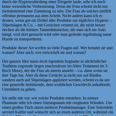
durch die
Hygieneabteilung
einer Drogerie laufe, sehe ich noch
keine wesentliche Verbesserung. Denn die Frau scheint nicht nur
menstruierend eine Zumutung zu sein. Die Frau als solches müffelt
offenbar permanent aus dem Schritt. Nicht anders kann ich es
deuten, wenn gut ein Drittel aller Produkte zur
täglichen Hygiene
–
Slipeinlagen & Co. – mit Gerüchen versetzt ist, die nicht besser
riechen als die kleinen Tannenbäumchen, die man sich ins Auto
hängt, weil dort geraucht wird oder man gedenkt regelmässig nasse
Hunde zu transportieren.
Produkte dieser Art werfen so viele Fragen auf. Wer benutzt sie und
warum? Aber auch: wer entwickelt sie und warum?
Der ganzen Idee muss doch irgendein Irrglaube in altchristlicher
Tradition zugrunde liegen (nachzulesen im Alten Testament im 3.
Buch Mose), der die Frau als unrein ansieht – v.a. dann wenn sie
ihre Tage hat. Aber da diese Gerüche ja nicht nur auf Binden
sondern auch auf Slipeinlagen appliziert werden, scheint es da um
eine generelle tiefsitzende, dem weiblichen Geschlecht anhaftende,
Unreinheit zu gehen.
Ich stelle mir vor, wie solche Produkte entstehen. In meiner
Phantasie sehe ich einen Sitzungsraum mit verglasten Wänden. Um
einen großen Tisch sitzen mehrere Produktmanager. Eine Sekretärin
serviert Kaffee und wünscht sich an einen anderen Ort, während ein