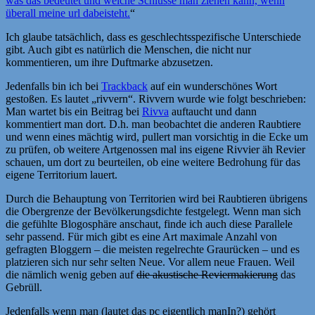
was das bedeutet und welche Schlüsse man ziehen kann, wenn
überall meine url dabeisteht.
“
Ich glaube tatsächlich, dass es geschlechtsspezifische Unterschiede
gibt. Auch gibt es natürlich die Menschen, die nicht nur
kommentieren, um ihre Duftmarke abzusetzen.
Jedenfalls bin ich bei
Trackback
auf ein wunderschönes Wort
gestoßen. Es lautet „rivvern“. Rivvern wurde wie folgt beschrieben:
Man wartet bis ein Beitrag bei
Rivva
auftaucht und dann
kommentiert man dort. D.h. man beobachtet die anderen Raubtiere
und wenn eines mächtig wird, pullert man vorsichtig in die Ecke um
zu prüfen, ob weitere Artgenossen mal ins eigene Rivvier äh Revier
schauen, um dort zu beurteilen, ob eine weitere Bedrohung für das
eigene Territorium lauert.
Durch die Behauptung von Territorien wird bei Raubtieren übrigens
die Obergrenze der Bevölkerungsdichte festgelegt. Wenn man sich
die gefühlte Blogosphäre anschaut, finde ich auch diese Parallele
sehr passend. Für mich gibt es eine Art maximale Anzahl von
gefragten Bloggern – die meisten regelrechte Graurücken – und es
platzieren sich nur sehr selten Neue. Vor allem neue Frauen. Weil
die nämlich wenig geben auf
die akustische Reviermakierung
das
Gebrüll.
Jedenfalls wenn man (lautet das pc eigentlich manIn?) gehört