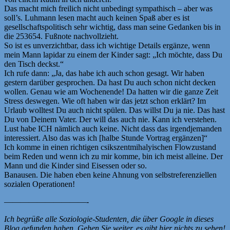
Das macht mich freilich nicht unbedingt sympathisch – aber was
soll’s. Luhmann lesen macht auch keinen Spaß aber es ist
gesellschaftspolitisch sehr wichtig, dass man seine Gedanken bis in
die 253654. Fußnote nachvollzieht.
So ist es unverzichtbar, dass ich wichtige Details ergänze, wenn
mein Mann lapidar zu einem der Kinder sagt: „Ich möchte, dass Du
den Tisch deckst.“
Ich rufe dann: „Ja, das habe ich auch schon gesagt. Wir haben
gestern darüber gesprochen. Da hast Du auch schon nicht decken
wollen. Genau wie am Wochenende! Da hatten wir die ganze Zeit
Stress deswegen. Wie oft haben wir das jetzt schon erklärt? Im
Urlaub wolltest Du auch nicht spülen. Das willst Du ja nie. Das hast
Du von Deinem Vater. Der will das auch nie. Kann ich verstehen.
Lust habe ICH nämlich auch keine. Nicht dass das irgendjemanden
interessiert. Also das was ich [halbe Stunde Vortrag ergänzen]“
Ich komme in einen richtigen csikszentmihalyischen Flowzustand
beim Reden und wenn ich zu mir komme, bin ich meist alleine. Der
Mann und die Kinder sind Eisessen oder so.
Banausen. Die haben eben keine Ahnung von selbstreferenziellen
sozialen Operationen!
——————————-
Ich begrüße alle Soziologie-Studenten, die über Google in dieses
Blog gefunden haben. Gehen Sie weiter, es gibt hier nichts zu sehen!