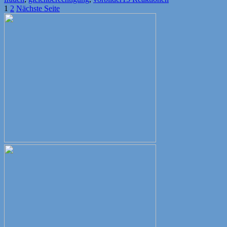
Seitennummerierung
Seite
Seite
1
2
Nächste Seite
der
Beiträge