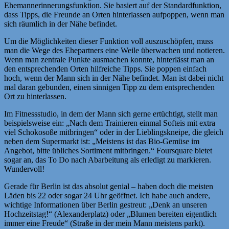
Ehemannerinnerungsfunktion. Sie basiert auf der Standardfunktion,
dass Tipps, die Freunde an Orten hinterlassen aufpoppen, wenn man
sich räumlich in der Nähe befindet.
Um die Möglichkeiten dieser Funktion voll auszuschöpfen, muss
man die Wege des Ehepartners eine Weile überwachen und notieren.
Wenn man zentrale Punkte ausmachen konnte, hinterlässt man an
den entsprechenden Orten hilfreiche Tipps. Sie poppen einfach
hoch, wenn der Mann sich in der Nähe befindet. Man ist dabei nicht
mal daran gebunden, einen sinnigen Tipp zu dem entsprechenden
Ort zu hinterlassen.
Im Fitnessstudio, in dem der Mann sich gerne ertüchtigt, stellt man
beispielsweise ein: „Nach dem Trainieren einmal Softeis mit extra
viel Schokosoße mitbringen“ oder in der Lieblingskneipe, die gleich
neben dem Supermarkt ist: „Meistens ist das Bio-Gemüse im
Angebot, bitte übliches Sortiment mitbringen.“ Foursquare bietet
sogar an, das To Do nach Abarbeitung als erledigt zu markieren.
Wundervoll!
Gerade für Berlin ist das absolut genial – haben doch die meisten
Läden bis 22 oder sogar 24 Uhr geöffnet. Ich habe auch andere,
wichtige Informationen über Berlin gestreut: „Denk an unseren
Hochzeitstag!“ (Alexanderplatz) oder „Blumen bereiten eigentlich
immer eine Freude“ (Straße in der mein Mann meistens parkt).