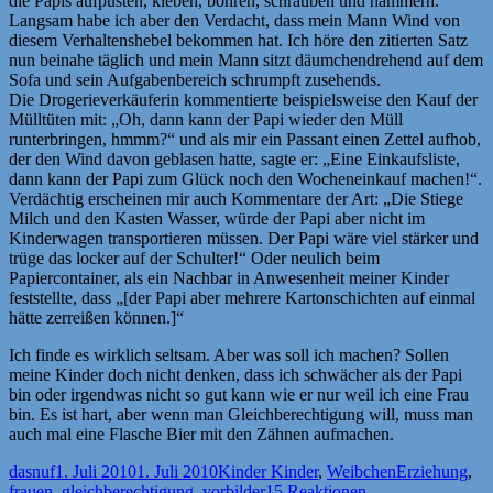
die Papis aufpusten, kleben, bohren, schrauben und hämmern.
Langsam habe ich aber den Verdacht, dass mein Mann Wind von
diesem Verhaltenshebel bekommen hat. Ich höre den zitierten Satz
nun beinahe täglich und mein Mann sitzt däumchendrehend auf dem
Sofa und sein Aufgabenbereich schrumpft zusehends.
Die Drogerieverkäuferin kommentierte beispielsweise den Kauf der
Mülltüten mit: „Oh, dann kann der Papi wieder den Müll
runterbringen, hmmm?“ und als mir ein Passant einen Zettel aufhob,
der den Wind davon geblasen hatte, sagte er: „Eine Einkaufsliste,
dann kann der Papi zum Glück noch den Wocheneinkauf machen!“.
Verdächtig erscheinen mir auch Kommentare der Art: „Die Stiege
Milch und den Kasten Wasser, würde der Papi aber nicht im
Kinderwagen transportieren müssen. Der Papi wäre viel stärker und
trüge das locker auf der Schulter!“ Oder neulich beim
Papiercontainer, als ein Nachbar in Anwesenheit meiner Kinder
feststellte, dass „[der Papi aber mehrere Kartonschichten auf einmal
hätte zerreißen können.]“
Ich finde es wirklich seltsam. Aber was soll ich machen? Sollen
meine Kinder doch nicht denken, dass ich schwächer als der Papi
bin oder irgendwas nicht so gut kann wie er nur weil ich eine Frau
bin. Es ist hart, aber wenn man Gleichberechtigung will, muss man
auch mal eine Flasche Bier mit den Zähnen aufmachen.
Autor
Veröffentlicht
Kategorien
Schlagwörter
dasnuf
1. Juli 2010
1. Juli 2010
Kinder Kinder
,
Weibchen
Erziehung
,
am
frauen
,
gleichberechtigung
,
vorbilder
15 Reaktionen