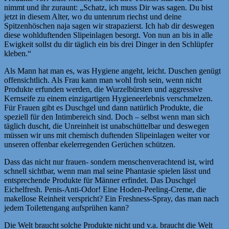
nimmt und ihr zuraunt: „Schatz, ich muss Dir was sagen. Du bist
jetzt in diesem Alter, wo du untenrum riechst und deine
Spitzenhöschen naja sagen wir strapazierst. Ich hab dir deswegen
diese wohlduftenden Slipeinlagen besorgt. Von nun an bis in alle
Ewigkeit sollst du dir täglich ein bis drei Dinger in den Schlüpfer
kleben.“
Als Mann hat man es, was Hygiene angeht, leicht. Duschen genügt
offensichtlich. Als Frau kann man wohl froh sein, wenn nicht
Produkte erfunden werden, die Wurzelbürsten und aggressive
Kernseife zu einem einzigartigen Hygieneerlebnis verschmelzen.
Für Frauen gibt es Duschgel und dann natürlich Produkte, die
speziell für den Intimbereich sind. Doch – selbst wenn man sich
täglich duscht, die Unreinheit ist unabschüttelbar und deswegen
müssen wir uns mit chemisch duftenden Slipeinlagen weiter vor
unseren offenbar ekelerregenden Gerüchen schützen.
Dass das nicht nur frauen- sondern menschenverachtend ist, wird
schnell sichtbar, wenn man mal seine Phantasie spielen lässt und
entsprechende Produkte für Männer erfindet. Das Duschgel
Eichelfresh. Penis-Anti-Odor! Eine Hoden-Peeling-Creme, die
makellose Reinheit verspricht? Ein Freshness-Spray, das man nach
jedem Toilettengang aufsprühen kann?
Die Welt braucht solche Produkte nicht und v.a. braucht die Welt