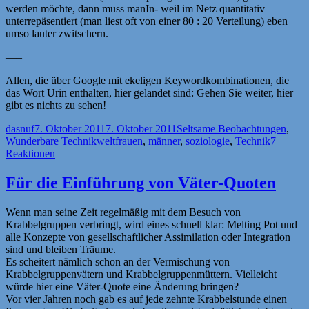
werden möchte, dann muss manIn- weil im Netz quantitativ
unterrepäsentiert (man liest oft von einer 80 : 20 Verteilung) eben
umso lauter zwitschern.
—–
Allen, die über Google mit ekeligen Keywordkombinationen, die
das Wort Urin enthalten, hier gelandet sind: Gehen Sie weiter, hier
gibt es nichts zu sehen!
Autor
Veröffentlicht
Kategorien
dasnuf
7. Oktober 2011
7. Oktober 2011
Seltsame Beobachtungen
,
am
Schlagwörter
Wunderbare Technikwelt
frauen
,
männer
,
soziologie
,
Technik
7
Reaktionen
Für die Einführung von Väter-Quoten
Wenn man seine Zeit regelmäßig mit dem Besuch von
Krabbelgruppen verbringt, wird eines schnell klar: Melting Pot und
alle Konzepte von gesellschaftlicher Assimilation oder Integration
sind und bleiben Träume.
Es scheitert nämlich schon an der Vermischung von
Krabbelgruppenvätern und Krabbelgruppenmüttern. Vielleicht
würde hier eine Väter-Quote eine Änderung bringen?
Vor vier Jahren noch gab es auf jede zehnte Krabbelstunde einen