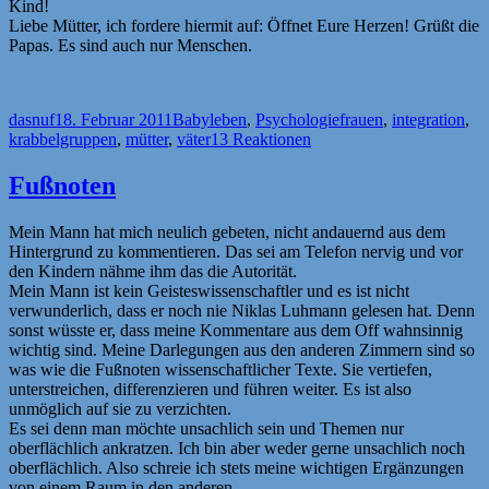
Kind!
Liebe Mütter, ich fordere hiermit auf: Öffnet Eure Herzen! Grüßt die
Papas. Es sind auch nur Menschen.
Autor
Veröffentlicht
Kategorien
Schlagwörter
dasnuf
18. Februar 2011
Babyleben
,
Psychologie
frauen
,
integration
,
am
krabbelgruppen
,
mütter
,
väter
13 Reaktionen
Fußnoten
Mein Mann hat mich neulich gebeten, nicht andauernd aus dem
Hintergrund zu kommentieren. Das sei am Telefon nervig und vor
den Kindern nähme ihm das die Autorität.
Mein Mann ist kein Geisteswissenschaftler und es ist nicht
verwunderlich, dass er noch nie Niklas Luhmann gelesen hat. Denn
sonst wüsste er, dass meine Kommentare aus dem Off wahnsinnig
wichtig sind. Meine Darlegungen aus den anderen Zimmern sind so
was wie die Fußnoten wissenschaftlicher Texte. Sie vertiefen,
unterstreichen, differenzieren und führen weiter. Es ist also
unmöglich auf sie zu verzichten.
Es sei denn man möchte unsachlich sein und Themen nur
oberflächlich ankratzen. Ich bin aber weder gerne unsachlich noch
oberflächlich. Also schreie ich stets meine wichtigen Ergänzungen
von einem Raum in den anderen.