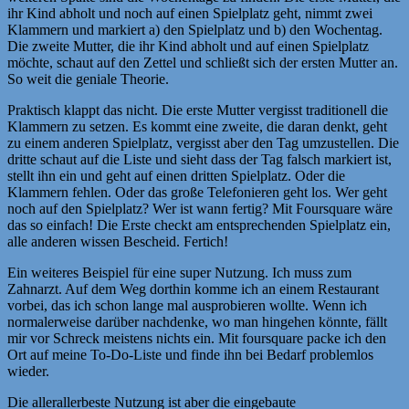
ihr Kind abholt und noch auf einen Spielplatz geht, nimmt zwei
Klammern und markiert a) den Spielplatz und b) den Wochentag.
Die zweite Mutter, die ihr Kind abholt und auf einen Spielplatz
möchte, schaut auf den Zettel und schließt sich der ersten Mutter an.
So weit die geniale Theorie.
Praktisch klappt das nicht. Die erste Mutter vergisst traditionell die
Klammern zu setzen. Es kommt eine zweite, die daran denkt, geht
zu einem anderen Spielplatz, vergisst aber den Tag umzustellen. Die
dritte schaut auf die Liste und sieht dass der Tag falsch markiert ist,
stellt ihn ein und geht auf einen dritten Spielplatz. Oder die
Klammern fehlen. Oder das große Telefonieren geht los. Wer geht
noch auf den Spielplatz? Wer ist wann fertig? Mit Foursquare wäre
das so einfach! Die Erste checkt am entsprechenden Spielplatz ein,
alle anderen wissen Bescheid. Fertich!
Ein weiteres Beispiel für eine super Nutzung. Ich muss zum
Zahnarzt. Auf dem Weg dorthin komme ich an einem Restaurant
vorbei, das ich schon lange mal ausprobieren wollte. Wenn ich
normalerweise darüber nachdenke, wo man hingehen könnte, fällt
mir vor Schreck meistens nichts ein. Mit foursquare packe ich den
Ort auf meine To-Do-Liste und finde ihn bei Bedarf problemlos
wieder.
Die allerallerbeste Nutzung ist aber die eingebaute