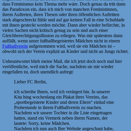
dass Feminismus kein Thema mehr wäre. Doch genau da tritt dann
das Paradoxon ein, dass ich mich von manchen Feministinnen,
ihrem Auftreten, ihren Thesen oder ihren öffentlichen Auftritten
stark abgeschreckt fühle und auf gar keinen Fall in eine Schublade
mit ihnen gesteckt werden möchte. Dann aber wieder befürchte, in
vielen Sachen nicht kritisch genug zu sein und auch einer
Gleichberechtigungsillusion zu erliegen. Was mir spätestens dann
auffällt, wenn unser fußballbegeistertes Mädchen nicht in einem
Fußballverein
aufgenommen wird, weil sie ein Mädchen ist –
obwohl sich der Verein explizit an Kinder und nicht an Jungs richtet.
Unbeantwortet blieb meine Mail, die ich jetzt doch noch mal hier
veröffentliche, weil mich die Sache, nachdem sie mir wieder
eingefallen ist, doch unendlich aufregt:
Lieber FC Berlin,
ich schreibe Ihnen, weil ich verärgert bin. In unserer
Kita hing wochenlang ein Plakat ihres Vereins, das
„sportbegeisterte Kinder und deren Eltern“ einlud eine
Probestunde in ihrem Fußballverein zu machen.
Nachdem wir unsere Tochter in die Liste eingetragen
hatten, stand ein Vermerk neben ihrem Namen, der
lautete: Sorry, keine Mädchen.
Nachdem ich nun auch Ihre Website angeschaut habe,