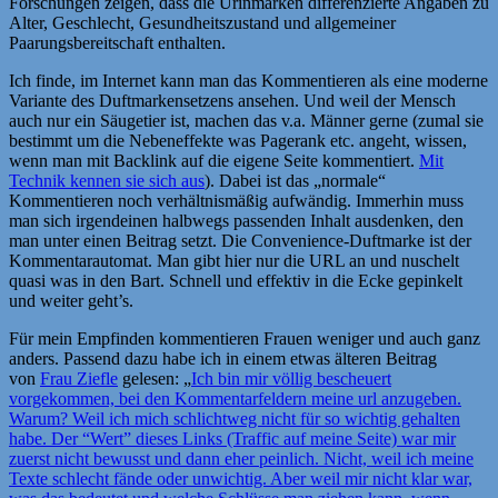
Forschungen zeigen, dass die Urinmarken differenzierte Angaben zu
Alter, Geschlecht, Gesundheitszustand und allgemeiner
Paarungsbereitschaft enthalten.
Ich finde, im Internet kann man das Kommentieren als eine moderne
Variante des Duftmarkensetzens ansehen. Und weil der Mensch
auch nur ein Säugetier ist, machen das v.a. Männer gerne (zumal sie
bestimmt um die Nebeneffekte was Pagerank etc. angeht, wissen,
wenn man mit Backlink auf die eigene Seite kommentiert.
Mit
Technik kennen sie sich aus
). Dabei ist das „normale“
Kommentieren noch verhältnismäßig aufwändig. Immerhin muss
man sich irgendeinen halbwegs passenden Inhalt ausdenken, den
man unter einen Beitrag setzt. Die Convenience-Duftmarke ist der
Kommentarautomat. Man gibt hier nur die URL an und nuschelt
quasi was in den Bart. Schnell und effektiv in die Ecke gepinkelt
und weiter geht’s.
Für mein Empfinden kommentieren Frauen weniger und auch ganz
anders. Passend dazu habe ich in einem etwas älteren Beitrag
von
Frau Ziefle
gelesen: „
Ich bin mir völlig bescheuert
vorgekommen, bei den Kommentarfeldern meine url anzugeben.
Warum? Weil ich mich schlichtweg nicht für so wichtig gehalten
habe. Der “Wert” dieses Links (Traffic auf meine Seite) war mir
zuerst nicht bewusst und dann eher peinlich. Nicht, weil ich meine
Texte schlecht fände oder unwichtig. Aber weil mir nicht klar war,