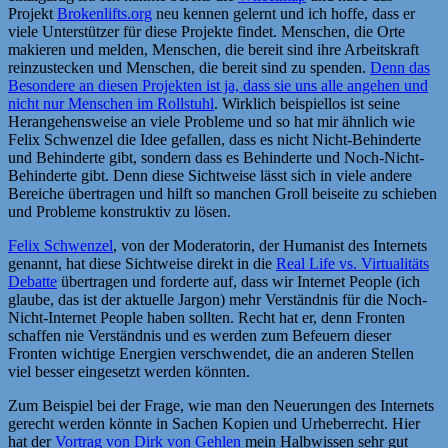
Projekt
Brokenlifts.org
neu kennen gelernt und ich hoffe, dass er
viele Unterstützer für diese Projekte findet. Menschen, die Orte
makieren und melden, Menschen, die bereit sind ihre Arbeitskraft
reinzustecken und Menschen, die bereit sind zu spenden.
Denn das
Besondere an diesen Projekten ist ja, dass sie uns alle angehen und
nicht nur Menschen im Rollstuhl
. Wirklich beispiellos ist seine
Herangehensweise an viele Probleme und so hat mir ähnlich wie
Felix Schwenzel die Idee gefallen, dass es nicht Nicht-Behinderte
und Behinderte gibt, sondern dass es Behinderte und Noch-Nicht-
Behinderte gibt. Denn diese Sichtweise lässt sich in viele andere
Bereiche übertragen und hilft so manchen Groll beiseite zu schieben
und Probleme konstruktiv zu lösen.
Felix Schwenzel
, von der Moderatorin, der Humanist des Internets
genannt, hat diese Sichtweise direkt in die
Real Life vs. Virtualitäts
Debatte
übertragen und forderte auf, dass wir Internet People (ich
glaube, das ist der aktuelle Jargon) mehr Verständnis für die Noch-
Nicht-Internet People haben sollten. Recht hat er, denn Fronten
schaffen nie Verständnis und es werden zum Befeuern dieser
Fronten wichtige Energien verschwendet, die an anderen Stellen
viel besser eingesetzt werden könnten.
Zum Beispiel bei der Frage, wie man den Neuerungen des Internets
gerecht werden könnte in Sachen Kopien und Urheberrecht. Hier
hat der
Vortrag von Dirk von Gehlen
mein Halbwissen sehr gut