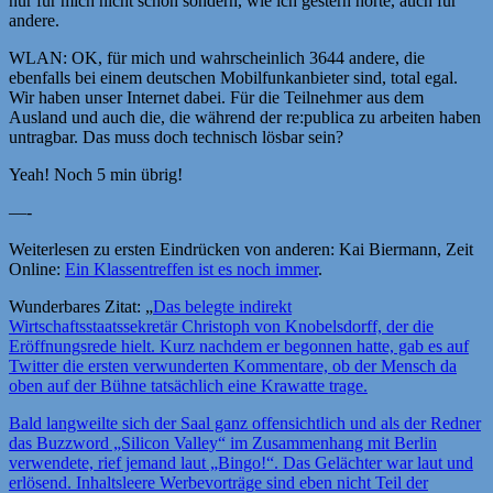
nur für mich nicht schön sondern, wie ich gestern hörte, auch für
andere.
WLAN: OK, für mich und wahrscheinlich 3644 andere, die
ebenfalls bei einem deutschen Mobilfunkanbieter sind, total egal.
Wir haben unser Internet dabei. Für die Teilnehmer aus dem
Ausland und auch die, die während der re:publica zu arbeiten haben
untragbar. Das muss doch technisch lösbar sein?
Yeah! Noch 5 min übrig!
—-
Weiterlesen zu ersten Eindrücken von anderen: Kai Biermann, Zeit
Online:
Ein Klassentreffen ist es noch immer
.
Wunderbares Zitat: „
Das belegte indirekt
Wirtschaftsstaatssekretär Christoph von Knobelsdorff, der die
Eröffnungsrede hielt. Kurz nachdem er begonnen hatte, gab es auf
Twitter die ersten verwunderten Kommentare, ob der Mensch da
oben auf der Bühne tatsächlich eine Krawatte trage.
Bald langweilte sich der Saal ganz offensichtlich und als der Redner
das Buzzword „Silicon Valley“ im Zusammenhang mit Berlin
verwendete, rief jemand laut „Bingo!“. Das Gelächter war laut und
erlösend. Inhaltsleere Werbevorträge sind eben nicht Teil der