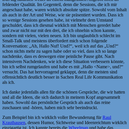
fehlender Qualität. Im Gegenteil, denn die Sessions, die ich mir
angeschaut habe, waren wirklich absolute spitze. Sowohl vom Inhalt
als auch in der Art und Weise, wie sie präsentiert wurden. Dass ich
so wenige Sessions gesehen habe, ist vielmehr dem Umstand
geschuldet, dass ich diesmal wirklich mit Menschen geredet habe
und zwar nicht nur mit den drei, die ich ohnehin schon kannte,
sondern mit vielen, vielen neuen. Ich bin unglaublich schlecht im
Small-Talk und meistens überfordert mich schon folgende
Konversation: „Ah, Hallo Nuf! Und?“, weil ich auf das „Und?“
schon nichts mehr zu sagen habe oder so viel, dass ich so lange
nachdenke, dass es deswegen eine peinliche Pause gibt. Nach
intensivem Nachdenken, wie ich diese Situation verbessern könnte,
bin ich selbst rumgelaufen und habe es mit „Hallo <Name>, und?“
versucht. Das hat hervorragend geklappt, denn die meisten sind
offensichtlich deutlich besser in Sachen Real Life Kommunikation
als ich.
Ich danke jedenfalls allen für die schönen Gespräche, die wir hatten
und all die Ideen, die sich dadurch in meinem Kopf angesammelt
haben. Sowohl das persönliche Gespräch als auch das reine
zuschauen und -hören, haben mich sehr beeindruckt.
Zum Beispiel bin ich wirklich voller Bewunderung für
Raul
Krauthausen
, dessen Humor, Sichtweise und Ideenreichtum wirklich
einzigartig ist. Ich kannte bereits die
Wheelmap
und habe das