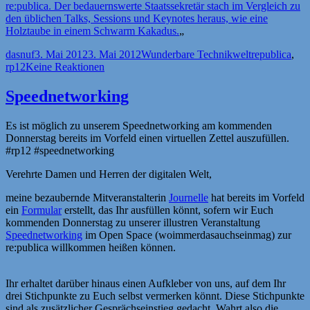
re:publica. Der bedauernswerte Staatssekretär stach im Vergleich zu
den üblichen Talks, Sessions und Keynotes heraus, wie eine
Holztaube in einem Schwarm Kakadus.
„
Autor
Veröffentlicht
Kategorien
Schlagwörter
dasnuf
3. Mai 2012
3. Mai 2012
Wunderbare Technikwelt
republica
,
am
rp12
Keine Reaktionen
Speednetworking
Es ist möglich zu unserem Speednetworking am kommenden
Donnerstag bereits im Vorfeld einen virtuellen Zettel auszufüllen.
#rp12 #speednetworking
Verehrte Damen und Herren der digitalen Welt,
meine bezaubernde Mitveranstalterin
Journelle
hat bereits im Vorfeld
ein
Formular
erstellt, das Ihr ausfüllen könnt, sofern wir Euch
kommenden Donnerstag zu unserer illustren Veranstaltung
Speednetworking
im Open Space (woimmerdasauchseinmag) zur
re:publica willkommen heißen können.
Ihr erhaltet darüber hinaus einen Aufkleber von uns, auf dem Ihr
drei Stichpunkte zu Euch selbst vermerken könnt. Diese Stichpunkte
sind als zusätzlicher Gesprächseinstieg gedacht. Wahrt also die