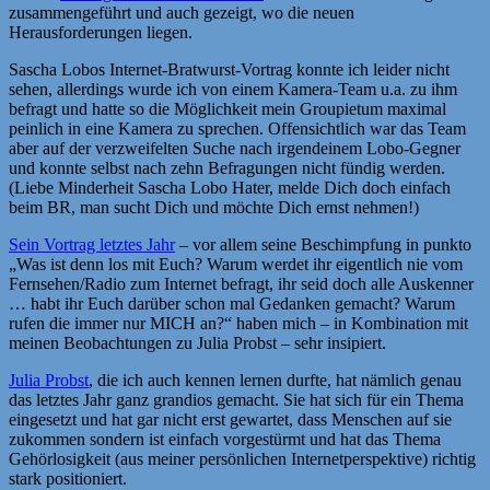
zusammengeführt und auch gezeigt, wo die neuen
Herausforderungen liegen.
Sascha Lobos Internet-Bratwurst-Vortrag konnte ich leider nicht
sehen, allerdings wurde ich von einem Kamera-Team u.a. zu ihm
befragt und hatte so die Möglichkeit mein Groupietum maximal
peinlich in eine Kamera zu sprechen. Offensichtlich war das Team
aber auf der verzweifelten Suche nach irgendeinem Lobo-Gegner
und konnte selbst nach zehn Befragungen nicht fündig werden.
(Liebe Minderheit Sascha Lobo Hater, melde Dich doch einfach
beim BR, man sucht Dich und möchte Dich ernst nehmen!)
Sein Vortrag letztes Jahr
– vor allem seine Beschimpfung in punkto
„Was ist denn los mit Euch? Warum werdet ihr eigentlich nie vom
Fernsehen/Radio zum Internet befragt, ihr seid doch alle Auskenner
… habt ihr Euch darüber schon mal Gedanken gemacht? Warum
rufen die immer nur MICH an?“ haben mich – in Kombination mit
meinen Beobachtungen zu Julia Probst – sehr insipiert.
Julia Probst
, die ich auch kennen lernen durfte, hat nämlich genau
das letztes Jahr ganz grandios gemacht. Sie hat sich für ein Thema
eingesetzt und hat gar nicht erst gewartet, dass Menschen auf sie
zukommen sondern ist einfach vorgestürmt und hat das Thema
Gehörlosigkeit (aus meiner persönlichen Internetperspektive) richtig
stark positioniert.