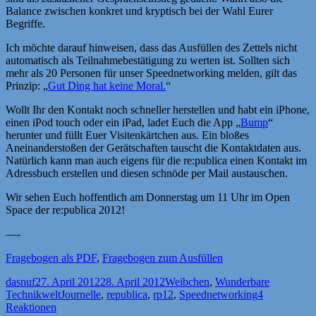
Balance zwischen konkret und kryptisch bei der Wahl Eurer
Begriffe.
Ich möchte darauf hinweisen, dass das Ausfüllen des Zettels nicht
automatisch als Teilnahmebestätigung zu werten ist. Sollten sich
mehr als 20 Personen für unser Speednetworking melden, gilt das
Prinzip: „
Gut Ding hat keine Moral.
“
Wollt Ihr den Kontakt noch schneller herstellen und habt ein iPhone,
einen iPod touch oder ein iPad, ladet Euch die App „
Bump
“
herunter und füllt Euer Visitenkärtchen aus. Ein bloßes
Aneinanderstoßen der Gerätschaften tauscht die Kontaktdaten aus.
Natürlich kann man auch eigens für die re:publica einen Kontakt im
Adressbuch erstellen und diesen schnöde per Mail austauschen.
Wir sehen Euch hoffentlich am Donnerstag um 11 Uhr im Open
Space der re:publica 2012!
—-
Fragebogen als PDF
,
Fragebogen zum Ausfüllen
Autor
Veröffentlicht
Kategorien
dasnuf
27. April 2012
28. April 2012
Weibchen
,
Wunderbare
am
Schlagwörter
Technikwelt
Journelle
,
republica
,
rp12
,
Speednetworking
4
Reaktionen