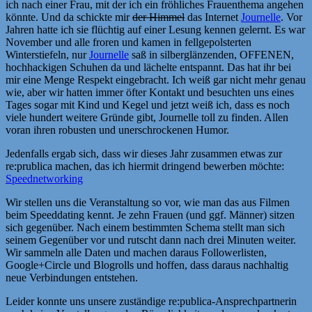
ich nach einer Frau, mit der ich ein fröhliches Frauenthema angehen
könnte. Und da schickte mir
der Himmel
das Internet
Journelle
. Vor
Jahren hatte ich sie flüchtig auf einer Lesung kennen gelernt. Es war
November und alle froren und kamen in fellgepolsterten
Winterstiefeln, nur
Journelle
saß in silberglänzenden, OFFENEN,
hochhackigen Schuhen da und lächelte entspannt. Das hat ihr bei
mir eine Menge Respekt eingebracht. Ich weiß gar nicht mehr genau
wie, aber wir hatten immer öfter Kontakt und besuchten uns eines
Tages sogar mit Kind und Kegel und jetzt weiß ich, dass es noch
viele hundert weitere Gründe gibt, Journelle toll zu finden. Allen
voran ihren robusten und unerschrockenen Humor.
Jedenfalls ergab sich, dass wir dieses Jahr zusammen etwas zur
re:prublica machen, das ich hiermit dringend bewerben möchte:
Speednetworking
Wir stellen uns die Veranstaltung so vor, wie man das aus Filmen
beim Speeddating kennt. Je zehn Frauen (und ggf. Männer) sitzen
sich gegenüber. Nach einem bestimmten Schema stellt man sich
seinem Gegenüber vor und rutscht dann nach drei Minuten weiter.
Wir sammeln alle Daten und machen daraus Followerlisten,
Google+Circle und Blogrolls und hoffen, dass daraus nachhaltig
neue Verbindungen entstehen.
Leider konnte uns unsere zuständige re:publica-Ansprechpartnerin