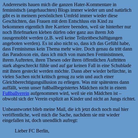
Andererseits hauen mich die ganzen Hater-Kommentare in
feministisch (angehauchten) Blogs immer wieder um und natürlich
gibt es in meinem persönlichen Umfeld immer wieder diese
Geschichten, das Frauen mit dem Entschluss ein Kind zu
bekommen eigentlich ihre Karriere beenden, weil sie hinterher nur
noch Briefmarken kleben dürfen oder ganz aus ihrem Job
rausgemobbt werden (z.B. weil keine Teilzeitbeschäftigungen
angeboten werden). Es ist also nicht so, dass ich das Gefühl habe,
dass Feminismus kein Thema mehr wäre. Doch genau da tritt dann
das Paradoxon ein, dass ich mich von manchen Feministinnen,
ihrem Auftreten, ihren Thesen oder ihren öffentlichen Auftritten
stark abgeschreckt fühle und auf gar keinen Fall in eine Schublade
mit ihnen gesteckt werden möchte. Dann aber wieder befürchte, in
vielen Sachen nicht kritisch genug zu sein und auch einer
Gleichberechtigungsillusion zu erliegen. Was mir spätestens dann
auffällt, wenn unser fußballbegeistertes Mädchen nicht in einem
Fußballverein
aufgenommen wird, weil sie ein Mädchen ist –
obwohl sich der Verein explizit an Kinder und nicht an Jungs richtet.
Unbeantwortet blieb meine Mail, die ich jetzt doch noch mal hier
veröffentliche, weil mich die Sache, nachdem sie mir wieder
eingefallen ist, doch unendlich aufregt:
Lieber FC Berlin,