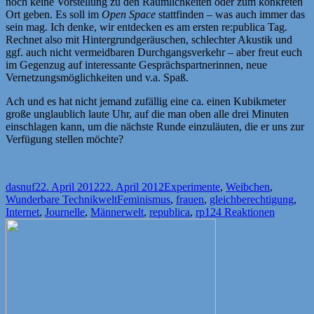
noch keine Vorstellung zu den Räumlichkeiten oder zum konkreten
Ort geben. Es soll im
Open Space
stattfinden – was auch immer das
sein mag. Ich denke, wir entdecken es am ersten re:publica Tag.
Rechnet also mit Hintergrundgeräuschen, schlechter Akustik und
ggf. auch nicht vermeidbaren Durchgangsverkehr – aber freut euch
im Gegenzug auf interessante Gesprächspartnerinnen, neue
Vernetzungsmöglichkeiten und v.a. Spaß.
Ach und es hat nicht jemand zufällig eine ca. einen Kubikmeter
große unglaublich laute Uhr, auf die man oben alle drei Minuten
einschlagen kann, um die nächste Runde einzuläuten, die er uns zur
Verfügung stellen möchte?
Autor
Veröffentlicht
Kategorien
dasnuf
22. April 2012
22. April 2012
Experimente
,
Weibchen
,
am
Schlagwörter
Wunderbare Technikwelt
Feminismus
,
frauen
,
gleichberechtigung
,
Internet
,
Journelle
,
Männerwelt
,
republica
,
rp12
4 Reaktionen