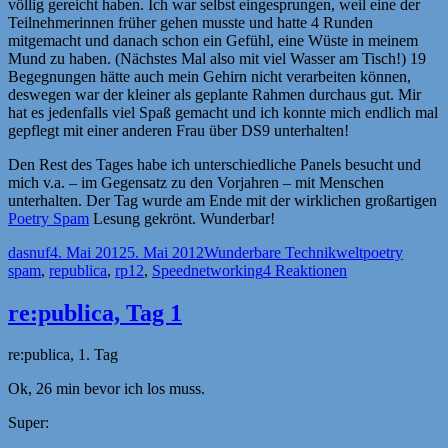
völlig gereicht haben. Ich war selbst eingesprungen, weil eine der
Teilnehmerinnen früher gehen musste und hatte 4 Runden
mitgemacht und danach schon ein Gefühl, eine Wüste in meinem
Mund zu haben. (Nächstes Mal also mit viel Wasser am Tisch!) 19
Begegnungen hätte auch mein Gehirn nicht verarbeiten können,
deswegen war der kleiner als geplante Rahmen durchaus gut. Mir
hat es jedenfalls viel Spaß gemacht und ich konnte mich endlich mal
gepflegt mit einer anderen Frau über DS9 unterhalten!
Den Rest des Tages habe ich unterschiedliche Panels besucht und
mich v.a. – im Gegensatz zu den Vorjahren – mit Menschen
unterhalten. Der Tag wurde am Ende mit der wirklichen großartigen
Poetry Spam
Lesung gekrönt. Wunderbar!
Autor
Veröffentlicht
Kategorien
Schlagwörter
dasnuf
4. Mai 2012
5. Mai 2012
Wunderbare Technikwelt
poetry
am
spam
,
republica
,
rp12
,
Speednetworking
4 Reaktionen
re:publica, Tag 1
re:publica, 1. Tag
Ok, 26 min bevor ich los muss.
Super: