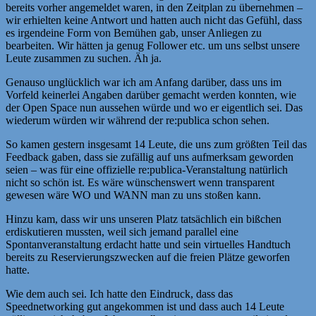
bereits vorher angemeldet waren, in den Zeitplan zu übernehmen –
wir erhielten keine Antwort und hatten auch nicht das Gefühl, dass
es irgendeine Form von Bemühen gab, unser Anliegen zu
bearbeiten. Wir hätten ja genug Follower etc. um uns selbst unsere
Leute zusammen zu suchen. Äh ja.
Genauso unglücklich war ich am Anfang darüber, dass uns im
Vorfeld keinerlei Angaben darüber gemacht werden konnten, wie
der Open Space nun aussehen würde und wo er eigentlich sei. Das
wiederum würden wir während der re:publica schon sehen.
So kamen gestern insgesamt 14 Leute, die uns zum größten Teil das
Feedback gaben, dass sie zufällig auf uns aufmerksam geworden
seien – was für eine offizielle re:publica-Veranstaltung natürlich
nicht so schön ist. Es wäre wünschenswert wenn transparent
gewesen wäre WO und WANN man zu uns stoßen kann.
Hinzu kam, dass wir uns unseren Platz tatsächlich ein bißchen
erdiskutieren mussten, weil sich jemand parallel eine
Spontanveranstaltung erdacht hatte und sein virtuelles Handtuch
bereits zu Reservierungszwecken auf die freien Plätze geworfen
hatte.
Wie dem auch sei. Ich hatte den Eindruck, dass das
Speednetworking gut angekommen ist und dass auch 14 Leute