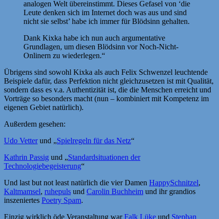
analogen Welt übereinstimmt. Dieses Gefasel von ‘die
Leute denken sich im Internet doch was aus und sind
nicht sie selbst’ habe ich immer für Blödsinn gehalten.
Dank Kixka habe ich nun auch argumentative
Grundlagen, um diesen Blödsinn vor Noch-Nicht-
Onlinern zu wiederlegen.“
Übrigens sind sowohl Kixka als auch Felix Schwenzel leuchtende
Beispiele dafür, dass Perfektion nicht gleichzusetzen ist mit Qualität,
sondern dass es v.a. Authentizität ist, die die Menschen erreicht und
Vorträge so besonders macht (nun – kombiniert mit Kompetenz im
eigenen Gebiet natürlich).
Außerdem gesehen:
Udo Vetter
und „
Spielregeln für das Netz
“
Kathrin Passig
und „
Standardsituationen der
Technologiebegeisterung
“
Und last but not least natürlich die vier Damen
HappySchnitzel
,
Kaltmamsel
,
ruhepuls
und
Carolin Buchheim
und ihr grandios
inszeniertes
Poetry Spam
.
Einzig wirklich öde Veranstaltung war
Falk Lüke
und
Stephan