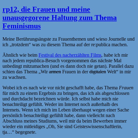
rp12, die Frauen und meine
unausgegorene Haltung zum Thema
Feminismus
Meine Berührungsängste zu Frauenthemen und wieso Journelle und
ich „trotzdem“ was zu diesem Thema auf der re:publica machen.
Ähnlich wie beim
Festival des nacherzählten Films
, habe ich mir
nach jedem republica-Besuch vorgenommen das nächste Mal
unbedingt mitzumachen (und es dann doch nie getan). Parallel dazu
schien das Thema „Wir
armen
Frauen in der
digitalen
Welt“ in mir
zu wachsen.
Wobei ich es nach wie vor nicht geschafft habe, das Thema
Frauen
für mich zu einem Ergebnis zu bringen, das ich als abgeschlossen
und durchdacht bezeichnen würde. Ich selbst habe mich nie
benachteiligt gefühlt. Weder im Internet noch außerhalb des
Internets. Wenn ich mich im Leben überhaupt wegen einer Sache
persönlich benachteiligt gefühlt habe, dann vielleicht nach
Abschluss meines Studiums, weil mir da beim Bewerben immer
wieder ein mitleidiges „Oh, Sie sind Geisteswissenschaftlerin,
tja…“ begegnete.