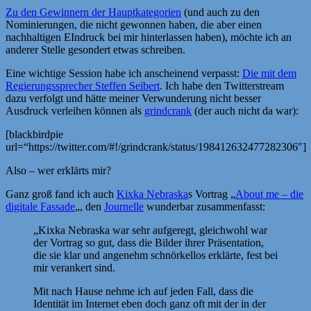
Zu den Gewinnern der Hauptkategorien
(und auch zu den
Nominierungen, die nicht gewonnen haben, die aber einen
nachhaltigen EIndruck bei mir hinterlassen haben), möchte ich an
anderer Stelle gesondert etwas schreiben.
Eine wichtige Session habe ich anscheinend verpasst:
Die mit dem
Regierungssprecher Steffen Seibert
. Ich habe den Twitterstream
dazu verfolgt und hätte meiner Verwunderung nicht besser
Ausdruck verleihen können als
grindcrank
(der auch nicht da war):
[blackbirdpie
url=“https://twitter.com/#!/grindcrank/status/198412632477282306″]
Also – wer erklärts mir?
Ganz groß fand ich auch
Kixka Nebraska
s Vortrag „
About me – die
digitale Fassade
„, den
Journelle
wunderbar zusammenfasst:
„Kixka Nebraska war sehr aufgeregt, gleichwohl war
der Vortrag so gut, dass die Bilder ihrer Präsentation,
die sie klar und angenehm schnörkellos erklärte, fest bei
mir verankert sind.
Mit nach Hause nehme ich auf jeden Fall, dass die
Identität im Internet eben doch ganz oft mit der in der