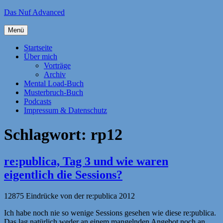
Zum
Das Nuf Advanced
Inhalt
springen
Menü
Startseite
Über mich
Vorträge
Archiv
Mental Load-Buch
Musterbruch-Buch
Podcasts
Impressum & Datenschutz
Schlagwort:
rp12
re:publica, Tag 3 und wie waren
eigentlich die Sessions?
12875 Eindrücke von der re:publica 2012
Ich habe noch nie so wenige Sessions gesehen wie diese re:publica.
Das lag natürlich weder an einem mangelnden Angebot noch an