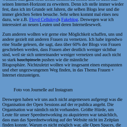
seinen Internet-Horizont zu erweitern. Denn ich stelle immer wieder
fest, dass ich im Grunde seit Jahren, die selben Blogs lese und die
immer gleichen Seiten besuche. Sehr selten kommt mal eines neu
dazu, wie z.B.
Floyd Celluloyd
s
Fakeblog
. Deswegen war ich
interessiert an neuen Leuten und deren Internetlesewelt.
Zum anderen wollten wir gerne eine Möglichkeit schaffen, uns und
andere gezielt mit anderen Frauen zu vernetzen. Ich habe irgendwo
eine Studie gelesen, die sagt, dass über 60% der Blogs von Frauen
geschrieben werden, dass Frauen aber deutlich weniger sichtbar
sind, weil sie sich untereinander weniger vernetzen und auch nicht
so stark
bauchpinseln
pushen wie die männliche
Blogosphäre. Nichtzuletzt wollten wir insgesamt einen entspannten
und eher ungezwungenen Weg finden, in das Thema Frauen +
Internet einzusteigen.
Foto von Journelle auf Instagram
Deswegen haben wir uns auch nicht angemessen aufgeregt was die
Organisation der Open Sessions auf der re:publica angeht. Die
Organisation war nämlich nicht vorhanden. Größte Hürde, um
Leute für unser Speednetworking zu akquirieren war tatsächlich,
dass man das Speednetworking auf der Website nicht im Zeitplan
finden konnte. Warum es nicht möglich war, alle Open Spaces, die