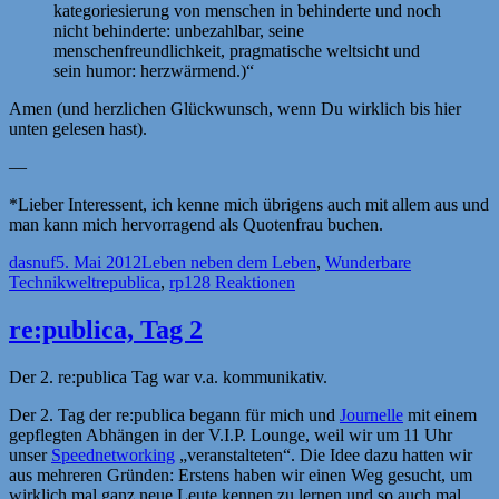
kategoriesierung von menschen in behinderte und noch
nicht behinderte: unbezahlbar, seine
menschenfreundlichkeit, pragmatische weltsicht und
sein humor: herzwärmend.)“
Amen (und herzlichen Glückwunsch, wenn Du wirklich bis hier
unten gelesen hast).
—
*Lieber Interessent, ich kenne mich übrigens auch mit allem aus und
man kann mich hervorragend als Quotenfrau buchen.
Autor
Veröffentlicht
Kategorien
dasnuf
5. Mai 2012
Leben neben dem Leben
,
Wunderbare
am
Schlagwörter
Technikwelt
republica
,
rp12
8 Reaktionen
re:publica, Tag 2
Der 2. re:publica Tag war v.a. kommunikativ.
Der 2. Tag der re:publica begann für mich und
Journelle
mit einem
gepflegten Abhängen in der V.I.P. Lounge, weil wir um 11 Uhr
unser
Speednetworking
„veranstalteten“. Die Idee dazu hatten wir
aus mehreren Gründen: Erstens haben wir einen Weg gesucht, um
wirklich mal ganz neue Leute kennen zu lernen und so auch mal