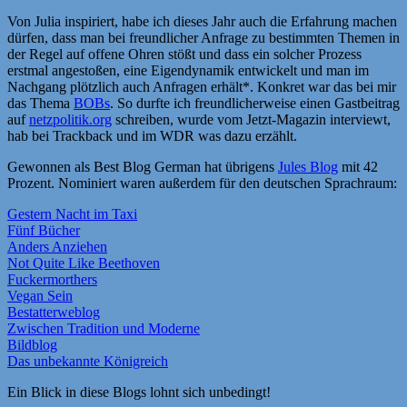
Von Julia inspiriert, habe ich dieses Jahr auch die Erfahrung machen
dürfen, dass man bei freundlicher Anfrage zu bestimmten Themen in
der Regel auf offene Ohren stößt und dass ein solcher Prozess
erstmal angestoßen, eine Eigendynamik entwickelt und man im
Nachgang plötzlich auch Anfragen erhält*. Konkret war das bei mir
das Thema
BOBs
. So durfte ich freundlicherweise einen Gastbeitrag
auf
netzpolitik.org
schreiben, wurde vom Jetzt-Magazin interviewt,
hab bei Trackback und im WDR was dazu erzählt.
Gewonnen als Best Blog German hat übrigens
Jules Blog
mit 42
Prozent. Nominiert waren außerdem für den deutschen Sprachraum:
Gestern Nacht im Taxi
Fünf Bücher
Anders Anziehen
Not Quite Like Beethoven
Fuckermorthers
Vegan Sein
Bestatterweblog
Zwischen Tradition und Moderne
Bildblog
Das unbekannte Königreich
Ein Blick in diese Blogs lohnt sich unbedingt!