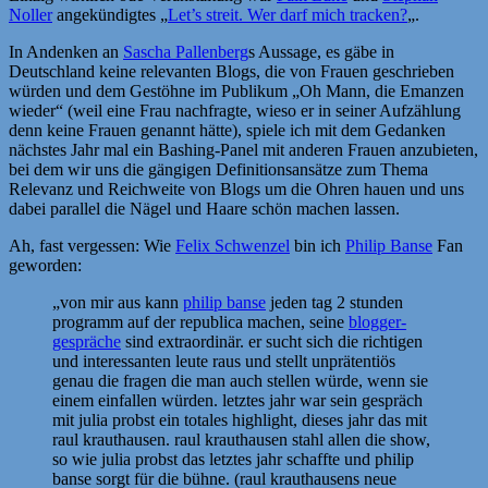
Noller
angekündigtes „
Let’s streit. Wer darf mich tracken?
„.
In Andenken an
Sascha Pallenberg
s Aussage, es gäbe in
Deutschland keine relevanten Blogs, die von Frauen geschrieben
würden und dem Gestöhne im Publikum „Oh Mann, die Emanzen
wieder“ (weil eine Frau nachfragte, wieso er in seiner Aufzählung
denn keine Frauen genannt hätte), spiele ich mit dem Gedanken
nächstes Jahr mal ein Bashing-Panel mit anderen Frauen anzubieten,
bei dem wir uns die gängigen Definitionsansätze zum Thema
Relevanz und Reichweite von Blogs um die Ohren hauen und uns
dabei parallel die Nägel und Haare schön machen lassen.
Ah, fast vergessen: Wie
Felix Schwenzel
bin ich
Philip Banse
Fan
geworden:
„von mir aus kann
philip banse
jeden tag 2 stunden
programm auf der republica machen, seine
blogger-
gespräche
sind extraordinär. er sucht sich die richtigen
und interessanten leute raus und stellt unprätentiös
genau die fragen die man auch stellen würde, wenn sie
einem einfallen würden. letztes jahr war sein gespräch
mit julia probst ein totales highlight, dieses jahr das mit
raul krauthausen. raul krauthausen stahl allen die show,
so wie julia probst das letztes jahr schaffte und philip
banse sorgt für die bühne. (raul krauthausens neue