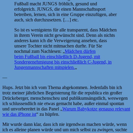
Fußball macht JUNGS fröhlich, gesund und
erfolgreich. JUNGS, die einen Mannschaftssport
betreiben, lernen, sich in eine Gruppe einzufügen, aber
auch, sich durchzusetzen. […] etc.
So ist es wenigstens für alle transparent, dass Mädchen
in ihrem Verein nicht gewünscht sind. Denn als nichts
anderes kann ich die Verweigerung ansehen, dass
unsere Tochter nicht mitmachen durfte. Für Sie
nochmal zum Nachlesen: „
Mädchen dürfen
beim Fußball bis einschließlich D-Jugend, mit
Sondergenehmigung bis einschließlich C-Jugend, in
Jungenmannschaften mitspielen.
„
—
Hups. Jetzt bin ich vom Thema abgekommen. Jedenfalls bin ich
trotz meiner jährlichen Begeisterung für die republica ein großer
Drückeberger, menschenscheu und publikumsängstlich, weswegen
ich schlussendlich nie etwas gemacht habe, außer einmal spontan
und unvorbereitet in das Panel „
Warum Babykotze genauso relevant
wie das iPhone ist
“ zu hüpfen.
Mir wurde dann klar, dass ich nie irgendwas machen würde, wenn
ich es alleine planen würde und um mich selbst zu
zwingen
, suchte