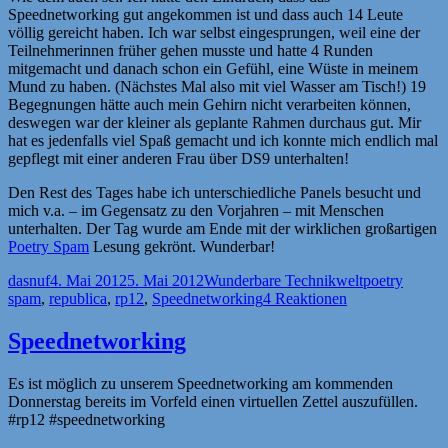
Speednetworking gut angekommen ist und dass auch 14 Leute
völlig gereicht haben. Ich war selbst eingesprungen, weil eine der
Teilnehmerinnen früher gehen musste und hatte 4 Runden
mitgemacht und danach schon ein Gefühl, eine Wüste in meinem
Mund zu haben. (Nächstes Mal also mit viel Wasser am Tisch!) 19
Begegnungen hätte auch mein Gehirn nicht verarbeiten können,
deswegen war der kleiner als geplante Rahmen durchaus gut. Mir
hat es jedenfalls viel Spaß gemacht und ich konnte mich endlich mal
gepflegt mit einer anderen Frau über DS9 unterhalten!
Den Rest des Tages habe ich unterschiedliche Panels besucht und
mich v.a. – im Gegensatz zu den Vorjahren – mit Menschen
unterhalten. Der Tag wurde am Ende mit der wirklichen großartigen
Poetry Spam
Lesung gekrönt. Wunderbar!
Autor
Veröffentlicht
Kategorien
Schlagwörter
dasnuf
4. Mai 2012
5. Mai 2012
Wunderbare Technikwelt
poetry
am
spam
,
republica
,
rp12
,
Speednetworking
4 Reaktionen
Speednetworking
Es ist möglich zu unserem Speednetworking am kommenden
Donnerstag bereits im Vorfeld einen virtuellen Zettel auszufüllen.
#rp12 #speednetworking