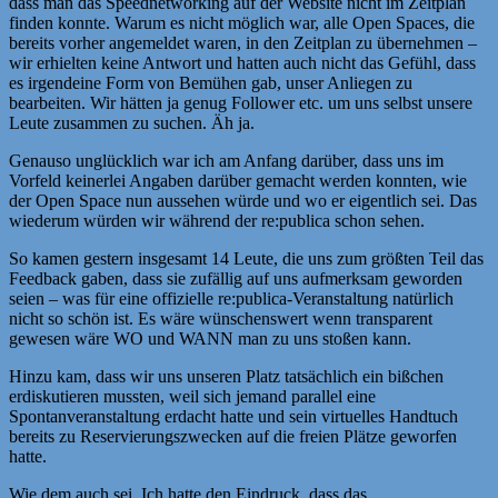
dass man das Speednetworking auf der Website nicht im Zeitplan
finden konnte. Warum es nicht möglich war, alle Open Spaces, die
bereits vorher angemeldet waren, in den Zeitplan zu übernehmen –
wir erhielten keine Antwort und hatten auch nicht das Gefühl, dass
es irgendeine Form von Bemühen gab, unser Anliegen zu
bearbeiten. Wir hätten ja genug Follower etc. um uns selbst unsere
Leute zusammen zu suchen. Äh ja.
Genauso unglücklich war ich am Anfang darüber, dass uns im
Vorfeld keinerlei Angaben darüber gemacht werden konnten, wie
der Open Space nun aussehen würde und wo er eigentlich sei. Das
wiederum würden wir während der re:publica schon sehen.
So kamen gestern insgesamt 14 Leute, die uns zum größten Teil das
Feedback gaben, dass sie zufällig auf uns aufmerksam geworden
seien – was für eine offizielle re:publica-Veranstaltung natürlich
nicht so schön ist. Es wäre wünschenswert wenn transparent
gewesen wäre WO und WANN man zu uns stoßen kann.
Hinzu kam, dass wir uns unseren Platz tatsächlich ein bißchen
erdiskutieren mussten, weil sich jemand parallel eine
Spontanveranstaltung erdacht hatte und sein virtuelles Handtuch
bereits zu Reservierungszwecken auf die freien Plätze geworfen
hatte.
Wie dem auch sei. Ich hatte den Eindruck, dass das