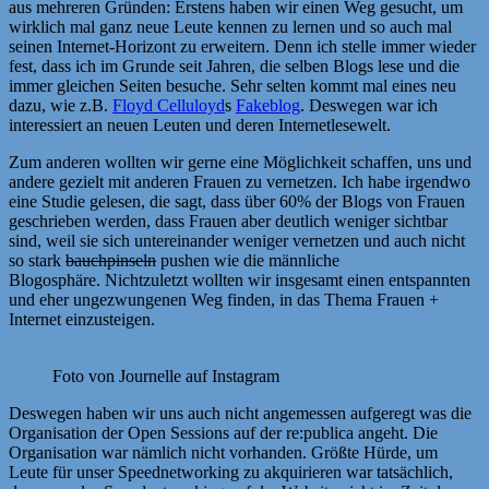
aus mehreren Gründen: Erstens haben wir einen Weg gesucht, um
wirklich mal ganz neue Leute kennen zu lernen und so auch mal
seinen Internet-Horizont zu erweitern. Denn ich stelle immer wieder
fest, dass ich im Grunde seit Jahren, die selben Blogs lese und die
immer gleichen Seiten besuche. Sehr selten kommt mal eines neu
dazu, wie z.B.
Floyd Celluloyd
s
Fakeblog
. Deswegen war ich
interessiert an neuen Leuten und deren Internetlesewelt.
Zum anderen wollten wir gerne eine Möglichkeit schaffen, uns und
andere gezielt mit anderen Frauen zu vernetzen. Ich habe irgendwo
eine Studie gelesen, die sagt, dass über 60% der Blogs von Frauen
geschrieben werden, dass Frauen aber deutlich weniger sichtbar
sind, weil sie sich untereinander weniger vernetzen und auch nicht
so stark
bauchpinseln
pushen wie die männliche
Blogosphäre. Nichtzuletzt wollten wir insgesamt einen entspannten
und eher ungezwungenen Weg finden, in das Thema Frauen +
Internet einzusteigen.
Foto von Journelle auf Instagram
Deswegen haben wir uns auch nicht angemessen aufgeregt was die
Organisation der Open Sessions auf der re:publica angeht. Die
Organisation war nämlich nicht vorhanden. Größte Hürde, um
Leute für unser Speednetworking zu akquirieren war tatsächlich,