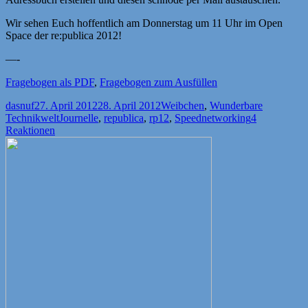
Wir sehen Euch hoffentlich am Donnerstag um 11 Uhr im Open
Space der re:publica 2012!
—-
Fragebogen als PDF
,
Fragebogen zum Ausfüllen
Autor
Veröffentlicht
Kategorien
dasnuf
27. April 2012
28. April 2012
Weibchen
,
Wunderbare
am
Schlagwörter
Technikwelt
Journelle
,
republica
,
rp12
,
Speednetworking
4
Reaktionen