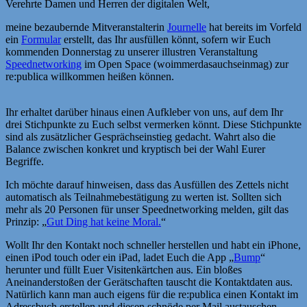
Verehrte Damen und Herren der digitalen Welt,
meine bezaubernde Mitveranstalterin
Journelle
hat bereits im Vorfeld
ein
Formular
erstellt, das Ihr ausfüllen könnt, sofern wir Euch
kommenden Donnerstag zu unserer illustren Veranstaltung
Speednetworking
im Open Space (woimmerdasauchseinmag) zur
re:publica willkommen heißen können.
Ihr erhaltet darüber hinaus einen Aufkleber von uns, auf dem Ihr
drei Stichpunkte zu Euch selbst vermerken könnt. Diese Stichpunkte
sind als zusätzlicher Gesprächseinstieg gedacht. Wahrt also die
Balance zwischen konkret und kryptisch bei der Wahl Eurer
Begriffe.
Ich möchte darauf hinweisen, dass das Ausfüllen des Zettels nicht
automatisch als Teilnahmebestätigung zu werten ist. Sollten sich
mehr als 20 Personen für unser Speednetworking melden, gilt das
Prinzip: „
Gut Ding hat keine Moral.
“
Wollt Ihr den Kontakt noch schneller herstellen und habt ein iPhone,
einen iPod touch oder ein iPad, ladet Euch die App „
Bump
“
herunter und füllt Euer Visitenkärtchen aus. Ein bloßes
Aneinanderstoßen der Gerätschaften tauscht die Kontaktdaten aus.
Natürlich kann man auch eigens für die re:publica einen Kontakt im
Adressbuch erstellen und diesen schnöde per Mail austauschen.