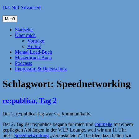
Zum
Das Nuf Advanced
Inhalt
springen
Menü
Startseite
Über mich
Vorträge
Archiv
Mental Load-Buch
Musterbruch-Buch
Podcasts
Impressum & Datenschutz
Schlagwort:
Speednetworking
re:publica, Tag 2
Der 2. re:publica Tag war v.a. kommunikativ.
Der 2. Tag der re:publica begann für mich und
Journelle
mit einem
gepflegten Abhängen in der V.I.P. Lounge, weil wir um 11 Uhr
unser
Speednetworking
„veranstalteten“. Die Idee dazu hatten wir