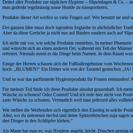
Drittel aller Produkte zur
täglichen Hygiene
– Slipeinlagen & Co. – mi
man gedenkt regelmässig nasse Hunde zu transportieren.
Produkte dieser Art werfen so viele Fragen auf. Wer benutzt sie un
Der ganzen Idee muss doch irgendein Irrglaube in altchristlicher Trad
Aber da diese Gerüche ja nicht nur auf Binden sondern auch auf Slipe
Ich stelle mir vor, wie solche Produkte entstehen. In meiner Phantas
und wünscht sich an einen anderen Ort, während ein Teil der Männer 
referiert. Niemals nennt er die Dinge beim Namen. In dem Raum wurd
Einige der Herren schauen sich die Fußballergebnisse vom Wochenend
hoch. „BLUMEN!“ Ein Dritter wie von der Tarantel gestochen „JA! 
Und so war das parfümierte Hygieneprodukt für Frauen entstanden! A
Für meinen Teil finde ich diese Produkte absolut grauenhaft. Ich mei
Wäsche zu
schonen
! Odor Control! Und ich rede hier nicht von Prod
zarte Wäsche zu schonen. Vermutlich weil man jederzeit alles volltrie
Wie stellen die Werbenden sich eigentlich den Einstieg in solche Prod
Alter, wo du untenrum riechst und deine Spitzenhöschen naja sagen wir
drei Dinger in den Schlüpfer kleben.“
Als Mann hat man es, was Hygiene angeht, leicht. Duschen genügt of