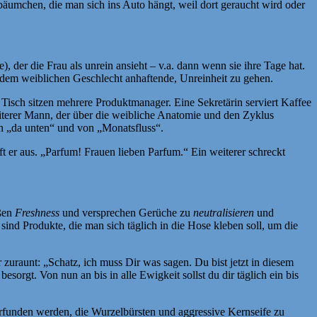
nbäumchen, die man sich ins Auto hängt, weil dort geraucht wird oder
 der die Frau als unrein ansieht – v.a. dann wenn sie ihre Tage hat.
e, dem weiblichen Geschlecht anhaftende, Unreinheit zu gehen.
 Tisch sitzen mehrere Produktmanager. Eine Sekretärin serviert Kaffee
eiterer Mann, der über die weibliche Anatomie und den Zyklus
n „da unten“ und von „Monatsfluss“.
 er aus. „Parfum! Frauen lieben Parfum.“ Ein weiterer schreckt
ißen
Freshness
und versprechen Gerüche zu
neutralisieren
und
ind Produkte, die man sich täglich in die Hose kleben soll, um die
 zuraunt: „Schatz, ich muss Dir was sagen. Du bist jetzt in diesem
sorgt. Von nun an bis in alle Ewigkeit sollst du dir täglich ein bis
erfunden werden, die Wurzelbürsten und aggressive Kernseife zu