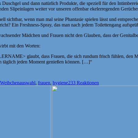
 Duschgel und dann natürlich Produkte, die speziell für den Intimberei
nden Slipeinlagen weiter vor unseren offenbar ekelerregenden Gerüche
ell sichtbar, wenn man mal seine Phantasie spielen lässt und entsprech
richt? Ein Freshness-Spray, das man nach jedem Toilettengang aufspr
fwachsender Mädchen und Frauen nicht den Glauben, dass der Genitalber
irbt mit den Worten:
LERNAME> glaubt, dass Frauen, die sich rundum frisch fühlen, den M
täglich jeden Moment genießen können. […]“
Schlagwörter
Weibchen
auswahl
,
frauen
,
hygiene
233 Reaktionen