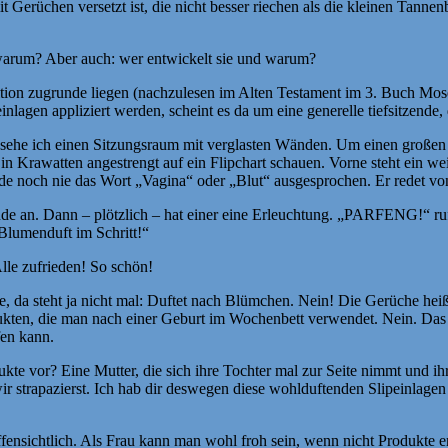
t Gerüchen versetzt ist, die nicht besser riechen als die kleinen Tanne
d warum? Aber auch: wer entwickelt sie und warum?
ition zugrunde liegen (nachzulesen im Alten Testament im 3. Buch Mose),
inlagen appliziert werden, scheint es da um eine generelle tiefsitzend
ie sehe ich einen Sitzungsraum mit verglasten Wänden. Um einen großen
in Krawatten angestrengt auf ein Flipchart schauen. Vorne steht ein w
e noch nie das Wort „Vagina“ oder „Blut“ ausgesprochen. Er redet vo
e an. Dann – plötzlich – hat einer eine Erleuchtung. „PARFENG!“ ruft
Blumenduft im Schritt!“
lle zufrieden! So schön!
ne, da steht ja nicht mal: Duftet nach Blümchen. Nein! Die Gerüche he
ukten, die man nach einer Geburt im Wochenbett verwendet. Nein. Das s
fen kann.
ukte vor? Eine Mutter, die sich ihre Tochter mal zur Seite nimmt und ihr
 strapazierst. Ich hab dir deswegen diese wohlduftenden Slipeinlagen be
fensichtlich. Als Frau kann man wohl froh sein, wenn nicht Produkte 