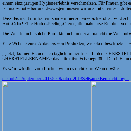
einem einzigartigen Hygieneerlebnis verschmelzen. Für Frauen gibt es
ist unabschüttelbar und deswegen müssen wir uns mit chemisch dufte
Dass das nicht nur frauen- sondern menschenverachtend ist, wird schn
Anti-Odor! Eine Hoden-Peeling-Creme, die makellose Reinheit versp
Die Welt braucht solche Produkte nicht und v.a. braucht die Welt au
Eine Website eines Anbieters von Produkten, wie oben beschrieben, w
„[Jetzt] können Frauen sich täglich immer frisch fühlen. <HERSTEL
<HERSTELLERNAME> das ultimative Frischegefühl. Damit Frauen 
Es wäre wirklich zum Lachen wenn es nicht zum Weinen wäre.
Autor
Veröffentlicht
Kategorien
dasnuf
21. September 2013
6. Oktober 2013
Seltsame Beobachtungen
,
am