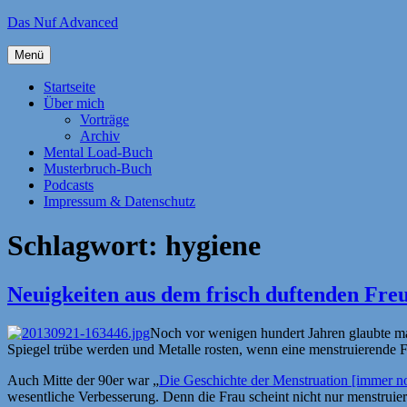
Zum
Das Nuf Advanced
Inhalt
springen
Menü
Startseite
Über mich
Vorträge
Archiv
Mental Load-Buch
Musterbruch-Buch
Podcasts
Impressum & Datenschutz
Schlagwort:
hygiene
Neuigkeiten aus dem frisch duftenden Fre
Noch vor wenigen hundert Jahren glaubte ma
Spiegel trübe werden und Metalle rosten, wenn eine menstruierende F
Auch Mitte der 90er war „
Die Geschichte der Menstruation [immer n
wesentliche Verbesserung. Denn die Frau scheint nicht nur menstruier