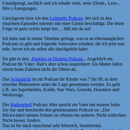
Unaufgeregt, sachlich und ich erhalte viele, neue (Denk-, Lese-,
Hör-) Anregungen.
Gleichgerne höre ich den
Leitmotiv Podcast
, der sich in den
einzelnen Episoden intensiv mit einer Gästin beschäftigt. Die letzte
Folge ist ganz schön lange her… fällt mir da auf.
Ich habe mal in meine Timeline gefragt, was es an elterntauglichen
Podcasts so gibt und folgende Antworten erhalten, die ich jetzt mal
teile, bevor ich sie selbst alle durchgehört habe:
Da gibt es den „
Daddies in Distress Podcast
„. Angeblich ein
Podcast für Väter. Hab’s aber schon ausprobiert: Als Mutter fallen
einem beim Zuhören nicht die Ohren ab.
Das
Schlaulicht
ist ein Podcast für Kinder von 7 bis 99, in dem
einzelne Phänomene unter die Lupe genommen werden. Es geht
z.B. um Superhelden, Kohle, Star Wars, Gruseln, Haustiere und
Werkzeuge.
Der
Radiorebell
Podcast: Hier spricht ein Vater mit seinem Sohn
Jay-Jay und beschreibt den gemeinsamen Podcast so: „Der
Blickwinkel meines Sohnes ist oftmals ein anderer. Nicht schlechter.
Nicht besser. Anders.
Das ist für mich manchmal sehr lehrreich, frustrierend,