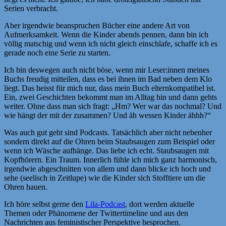
Serien verbracht.
Aber irgendwie beanspruchen Bücher eine andere Art von
Aufmerksamkeit. Wenn die Kinder abends pennen, dann bin ich
völlig matschig und wenn ich nicht gleich einschlafe, schaffe ich es
gerade noch eine Serie zu starten.
Ich bin deswegen auch nicht böse, wenn mir Leser:innen meines
Buchs freudig mitteilen, dass es bei ihnen im Bad neben dem Klo
liegt. Das heisst für mich nur, dass mein Buch elternkompatibel ist.
Ein, zwei Geschichten bekommt man im Alltag hin und dann gehts
weiter. Ohne dass man sich fragt: „Hm? Wer war das nochmal? Und
wie hängt der mit der zusammen? Und äh wessen Kinder ähhh?“
Was auch gut geht sind Podcasts. Tatsächlich aber nicht nebenher
sondern direkt auf die Ohren beim Staubsaugen zum Beispiel oder
wenn ich Wäsche aufhänge. Das liebe ich echt. Staubsaugen mit
Kopfhörern. Ein Traum. Innerlich fühle ich mich ganz harmonisch,
irgendwie abgeschnitten von allem und dann blicke ich hoch und
sehe (seelisch in Zeitlupe) wie die Kinder sich Stofftiere um die
Ohren hauen.
Ich höre selbst gerne den
Lila-Podcast
, dort werden aktuelle
Themen oder Phänomene der Twittertimeline und aus den
Nachrichten aus feministischer Perspektive besprochen.