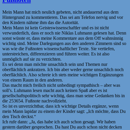
Mein Mann hat mich neulich gebeten, nicht andauernd aus dem
Hintergrund zu kommentieren. Das sei am Telefon nervig und vor
den Kindern nähme ihm das die Autorität.
Mein Mann ist kein Geisteswissenschaftler und es ist nicht
verwunderlich, dass er noch nie Niklas Luhmann gelesen hat. Denn
sonst wüsste er, dass meine Kommentare aus dem Off wahnsinnig
wichtig sind. Meine Darlegungen aus den anderen Zimmern sind so
was wie die Fußnoten wissenschaftlicher Texte. Sie vertiefen,
unterstreichen, differenzieren und führen weiter. Es ist also
unmöglich auf sie zu verzichten.
Es sei denn man möchte unsachlich sein und Themen nur
oberflächlich ankratzen. Ich bin aber weder gerne unsachlich noch
oberflächlich. Also schreie ich stets meine wichtigen Ergänzungen
von einem Raum in den anderen.
Das macht mich freilich nicht unbedingt sympathisch – aber was
soll’s. Luhmann lesen macht auch keinen Spaß aber es ist
gesellschaftspolitisch sehr wichtig, dass man seine Gedanken bis in
die 253654. Fußnote nachvollzieht.
So ist es unverzichtbar, dass ich wichtige Details ergänze, wenn
mein Mann lapidar zu einem der Kinder sagt: „Ich möchte, dass Du
den Tisch deckst.“
Ich rufe dann: „Ja, das habe ich auch schon gesagt. Wir haben
gestern darüber gesprochen. Da hast Du auch schon nicht decken