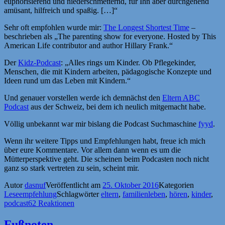
euphorisierend und niederschmetternd, für Ihn aber durchgehend
amüsant, hilfreich und spaßig. […]“
Sehr oft empfohlen wurde mir:
The Longest Shortest Time
–
beschrieben als „The parenting show for everyone. Hosted by This
American Life contributor and author Hillary Frank.“
Der
Kidz-Podcast
: „Alles rings um Kinder. Ob Pflegekinder,
Menschen, die mit Kindern arbeiten, pädagogische Konzepte und
Ideen rund um das Leben mit Kindern.“
Und genauer vorstellen werde ich demnächst den
Eltern ABC
Podcast
aus der Schweiz, bei dem ich neulich mitgemacht habe.
Völlig unbekannt war mir bislang die Podcast Suchmaschine
fyyd
.
Wenn ihr weitere Tipps und Empfehlungen habt, freue ich mich
über eure Kommentare. Vor allem dann wenn es um die
Mütterperspektive geht. Die scheinen beim Podcasten noch nicht
ganz so stark vertreten zu sein, scheint mir.
Autor
dasnuf
Veröffentlicht am
25. Oktober 2016
Kategorien
Leseempfehlung
Schlagwörter
eltern
,
familienleben
,
hören
,
kinder
,
podcast
62 Reaktionen
Fußnoten