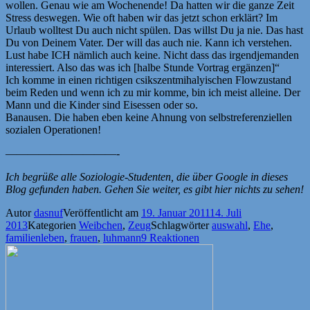
wollen. Genau wie am Wochenende! Da hatten wir die ganze Zeit
Stress deswegen. Wie oft haben wir das jetzt schon erklärt? Im
Urlaub wolltest Du auch nicht spülen. Das willst Du ja nie. Das hast
Du von Deinem Vater. Der will das auch nie. Kann ich verstehen.
Lust habe ICH nämlich auch keine. Nicht dass das irgendjemanden
interessiert. Also das was ich [halbe Stunde Vortrag ergänzen]“
Ich komme in einen richtigen csikszentmihalyischen Flowzustand
beim Reden und wenn ich zu mir komme, bin ich meist alleine. Der
Mann und die Kinder sind Eisessen oder so.
Banausen. Die haben eben keine Ahnung von selbstreferenziellen
sozialen Operationen!
——————————-
Ich begrüße alle Soziologie-Studenten, die über Google in dieses
Blog gefunden haben. Gehen Sie weiter, es gibt hier nichts zu sehen!
Autor
dasnuf
Veröffentlicht am
19. Januar 2011
14. Juli
2013
Kategorien
Weibchen
,
Zeug
Schlagwörter
auswahl
,
Ehe
,
familienleben
,
frauen
,
luhmann
9 Reaktionen