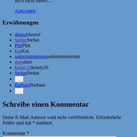
auch nicht haben…
Antworten
Erwähnungen
dasnuf
dasnuf
Stefan
Stefan
Phil
Phil
Kai
Kai
satireministerium
satireministerium
dom
dom
krusty20
krusty20
Stefan
Stefan
Mehr
…
Erwähnungen
Barbara
Barbara
zeigen
Weniger
…
Erwähnungen
zeigen
Schreibe einen Kommentar
Deine E-Mail-Adresse wird nicht veröffentlicht.
Erforderliche
Felder sind mit
*
markiert
Kommentar
*