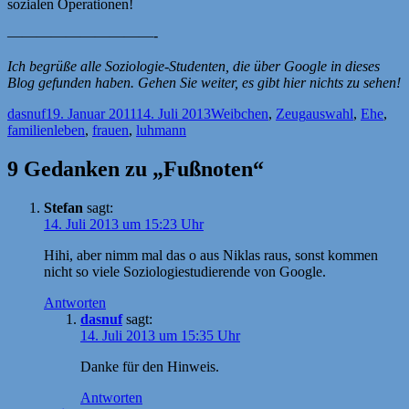
sozialen Operationen!
——————————-
Ich begrüße alle Soziologie-Studenten, die über Google in dieses
Blog gefunden haben. Gehen Sie weiter, es gibt hier nichts zu sehen!
Autor
Veröffentlicht
Kategorien
Schlagwörter
dasnuf
19. Januar 2011
14. Juli 2013
Weibchen
,
Zeug
auswahl
,
Ehe
,
am
familienleben
,
frauen
,
luhmann
9 Gedanken zu „Fußnoten“
Stefan
sagt:
14. Juli 2013 um 15:23 Uhr
Hihi, aber nimm mal das o aus Niklas raus, sonst kommen
nicht so viele Soziologiestudierende von Google.
Antworten
dasnuf
sagt:
14. Juli 2013 um 15:35 Uhr
Danke für den Hinweis.
Antworten