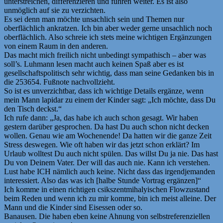
unterstreichen, differenzieren und führen weiter. Es ist also
unmöglich auf sie zu verzichten.
Es sei denn man möchte unsachlich sein und Themen nur
oberflächlich ankratzen. Ich bin aber weder gerne unsachlich noch
oberflächlich. Also schreie ich stets meine wichtigen Ergänzungen
von einem Raum in den anderen.
Das macht mich freilich nicht unbedingt sympathisch – aber was
soll’s. Luhmann lesen macht auch keinen Spaß aber es ist
gesellschaftspolitisch sehr wichtig, dass man seine Gedanken bis in
die 253654. Fußnote nachvollzieht.
So ist es unverzichtbar, dass ich wichtige Details ergänze, wenn
mein Mann lapidar zu einem der Kinder sagt: „Ich möchte, dass Du
den Tisch deckst.“
Ich rufe dann: „Ja, das habe ich auch schon gesagt. Wir haben
gestern darüber gesprochen. Da hast Du auch schon nicht decken
wollen. Genau wie am Wochenende! Da hatten wir die ganze Zeit
Stress deswegen. Wie oft haben wir das jetzt schon erklärt? Im
Urlaub wolltest Du auch nicht spülen. Das willst Du ja nie. Das hast
Du von Deinem Vater. Der will das auch nie. Kann ich verstehen.
Lust habe ICH nämlich auch keine. Nicht dass das irgendjemanden
interessiert. Also das was ich [halbe Stunde Vortrag ergänzen]“
Ich komme in einen richtigen csikszentmihalyischen Flowzustand
beim Reden und wenn ich zu mir komme, bin ich meist alleine. Der
Mann und die Kinder sind Eisessen oder so.
Banausen. Die haben eben keine Ahnung von selbstreferenziellen