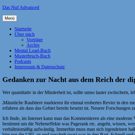
Zum
Das Nuf Advanced
Inhalt
springen
Menü
Startseite
Über mich
Vorträge
Archiv
Mental Load-Buch
Musterbruch-Buch
Podcasts
Impressum & Datenschutz
Gedanken zur Nacht aus dem Reich der dig
Wer quantitativ in der Minderheit ist, sollte umso lauter zwitschern, le
Männliche Raubtiere markieren ihr einmal erobertes Revier in den
erfahren als dass das Gebiet bereits besetzt ist. Neuere Forschungen 
Ich finde, im Internet kann man das Kommentieren als eine moderne 
bestimmt um die Nebeneffekte was Pagerank etc. angeht, wissen, wen
verhältnismäßig aufwändig. Immerhin muss man sich irgendeinen hal
hier nur die URL an und nuschelt quasi was in den Bart. Schnell und e