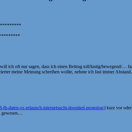
*********
********
l ich oft nur sagen, dass ich einen Beitrag toll/lustig/bewegend/… fan
rter meine Meinung schreiben wollte, nehme ich fast immer Abstand. Au
248-fb-daten-vz-relaunch-internetsucht-doonited-progolog/
) kurz vor ode
atz gewesen…