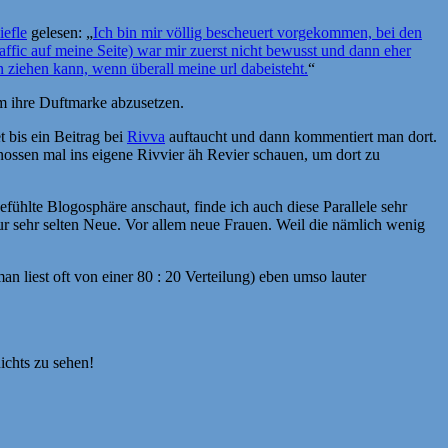
iefle
gelesen: „
Ich bin mir völlig bescheuert vorgekommen, bei den
fic auf meine Seite) war mir zuerst nicht bewusst und dann eher
n ziehen kann, wenn überall meine url dabeisteht.
“
um ihre Duftmarke abzusetzen.
 bis ein Beitrag bei
Rivva
auftaucht und dann kommentiert man dort.
nossen mal ins eigene Rivvier äh Revier schauen, um dort zu
ühlte Blogosphäre anschaut, finde ich auch diese Parallele sehr
ur sehr selten Neue. Vor allem neue Frauen. Weil die nämlich wenig
n liest oft von einer 80 : 20 Verteilung) eben umso lauter
ichts zu sehen!