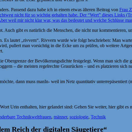
rs. Passend dazu habe ich in einem etwas älteren Beitrag von
Frau Z
weg nicht für so wichtig gehalten habe. Der “Wert” dieses Links (Traf
 Aber weil mir nicht klar war, was das bedeutet und welche Schlüsse ma
gibt. Auch gibt es natürlich die Menschen, die nicht nur kommentieren, 
 Es lautet „rivvern“. Rivvern wurde wie folgt beschrieben: Man wartet
rd, pullert man vorsichtig in die Ecke um zu prüfen, ob weitere Artge
t.
ie Obergrenze der Bevölkerungsdichte festgelegt. Wenn man sich die gef
ggern – die meisten regelrechte Graurücken – und es platzieren sich n
öchte, dann muss manIn- weil im Netz quantitativ unterrepäsentiert (ma
t Urin enthalten, hier gelandet sind: Gehen Sie weiter, hier gibt es n
Schlagwörter
derbare Technikwelt
frauen
,
männer
,
soziologie
,
Technik
m Reich der digitalen Säugetiere“