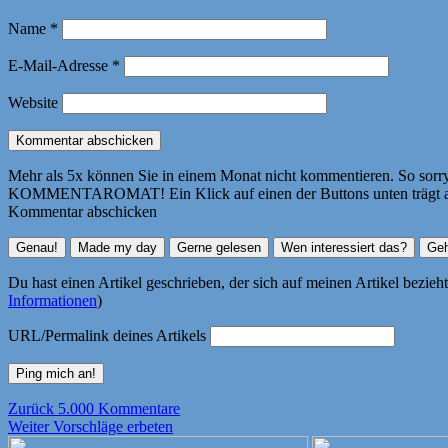
Name
*
E-Mail-Adresse
*
Website
Mehr als 5x können Sie in einem Monat nicht kommentieren. So sorry! 
KOMMENTAROMAT! Ein Klick auf einen der Buttons unten trägt autom
Kommentar abschicken
Du hast einen Artikel geschrieben, der sich auf meinen Artikel bezie
Informationen
)
URL/Permalink deines Artikels
Beitragsnavigation
Vorheriger
Zurück
5.000 Kommentare
Nächster
Beitrag:
Weiter
Vorschläge erbeten
Beitrag: