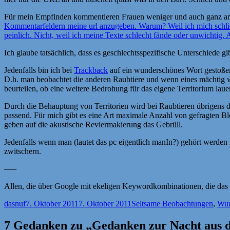
Für mein Empfinden kommentieren Frauen weniger und auch ganz ande
Kommentarfeldern meine url anzugeben. Warum? Weil ich mich schlicht
peinlich. Nicht, weil ich meine Texte schlecht fände oder unwichtig.
Ich glaube tatsächlich, dass es geschlechtsspezifische Unterschiede 
Jedenfalls bin ich bei
Trackback
auf ein wunderschönes Wort gestoßen.
D.h. man beobachtet die anderen Raubtiere und wenn eines mächtig wi
beurteilen, ob eine weitere Bedrohung für das eigene Territorium lauer
Durch die Behauptung von Territorien wird bei Raubtieren übrigens d
passend. Für mich gibt es eine Art maximale Anzahl von gefragten Blo
geben auf
die akustische Reviermakierung
das Gebrüll.
Jedenfalls wenn man (lautet das pc eigentlich manIn?) gehört werden m
zwitschern.
—–
Allen, die über Google mit ekeligen Keywordkombinationen, die das Wor
Autor
Veröffentlicht
Kategorien
dasnuf
7. Oktober 2011
7. Oktober 2011
Seltsame Beobachtungen
,
Wun
am
7 Gedanken zu „Gedanken zur Nacht aus de