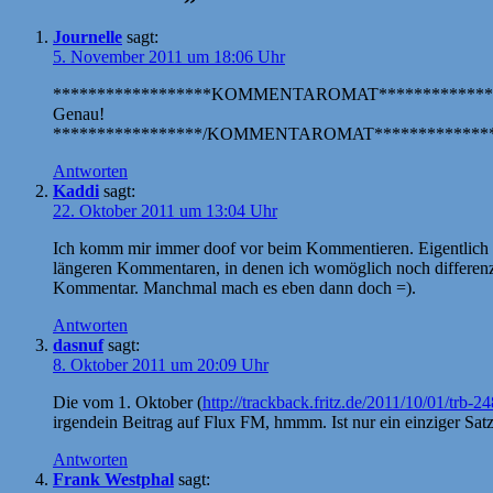
Journelle
sagt:
5. November 2011 um 18:06 Uhr
******************KOMMENTAROMAT*************
Genau!
*****************/KOMMENTAROMAT**************
Antworten
Kaddi
sagt:
22. Oktober 2011 um 13:04 Uhr
Ich komm mir immer doof vor beim Kommentieren. Eigentlich wil
längeren Kommentaren, in denen ich womöglich noch differenzie
Kommentar. Manchmal mach es eben dann doch =).
Antworten
dasnuf
sagt:
8. Oktober 2011 um 20:09 Uhr
Die vom 1. Oktober (
http://trackback.fritz.de/2011/10/01/trb-
irgendein Beitrag auf Flux FM, hmmm. Ist nur ein einziger S
Antworten
Frank Westphal
sagt: