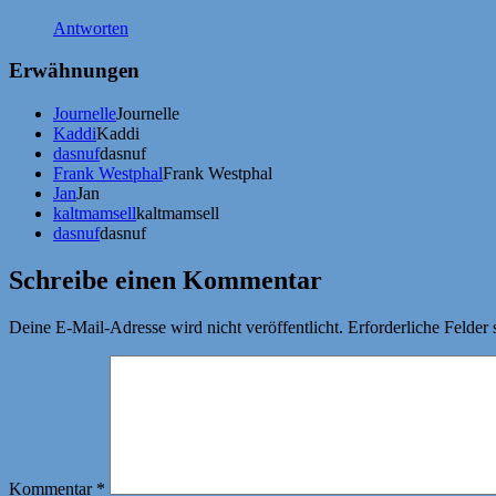
Antworten
Erwähnungen
Journelle
Journelle
Kaddi
Kaddi
dasnuf
dasnuf
Frank Westphal
Frank Westphal
Jan
Jan
kaltmamsell
kaltmamsell
dasnuf
dasnuf
Schreibe einen Kommentar
Deine E-Mail-Adresse wird nicht veröffentlicht.
Erforderliche Felder 
Kommentar
*