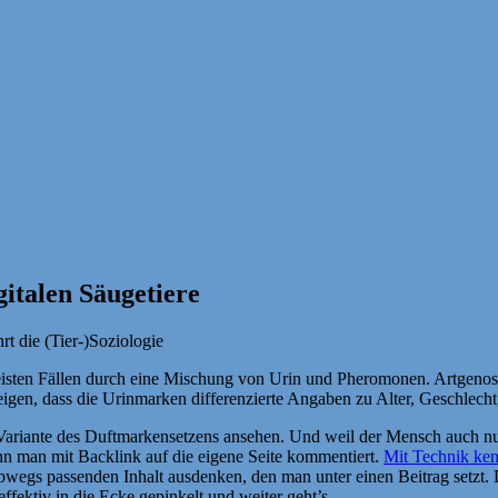
italen Säugetiere
hrt die (Tier-)Soziologie
 meisten Fällen durch eine Mischung von Urin und Pheromonen. Artgen
zeigen, dass die Urinmarken differenzierte Angaben zu Alter, Geschlech
Variante des Duftmarkensetzens ansehen. Und weil der Mensch auch nur 
n man mit Backlink auf die eigene Seite kommentiert.
Mit Technik ken
bwegs passenden Inhalt ausdenken, den man unter einen Beitrag setzt
ffektiv in die Ecke gepinkelt und weiter geht’s.