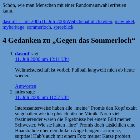
Schön, wie man Menschen mit einer Randomauswahl erfreuen
kann.
Autor
Veröffentlicht
Kategorien
Schlagwörter
dasnuf
11. Juli 2006
11. Juli 2006
Weibchen
ähnlichkeiten
,
mcwinkel
,
am
myheritage
,
sommerloch
,
spreeblick
4 Gedanken zu „Gegen das Sommerloch“
dasnuf
sagt:
11. Juli 2006 um 12:11 Uhr
Weltmeisterschaft ist vorbei. Fußball langweilt mich ab heute
wieder.
Antworten
jules
sagt:
11. Juli 2006 um 11:57 Uhr
Interessanterweise haben alle „meine“ Promis den Kopf exakt
so gehalten wie ich plus identische Mimik. Noch viel
faszinierender waren die Ergebnisse bei einem Bild meiner
Schwester. Wie sie hatten „ihre“ Promis doch tatsächlich eine
Haarsträhne über dem linken Auge hängen…surprise,
surprise! Hab’s auch mit einem Foto meiner Katze probiert,