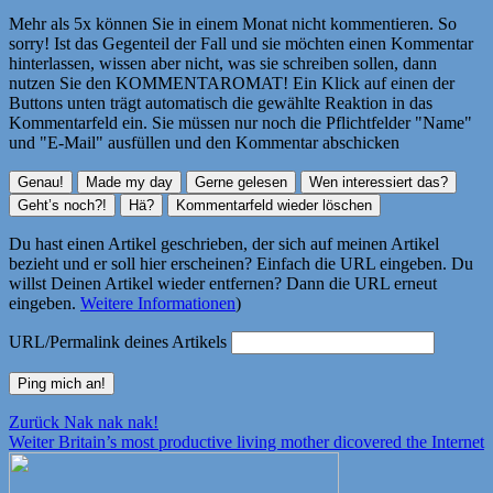
Mehr als 5x können Sie in einem Monat nicht kommentieren. So
sorry! Ist das Gegenteil der Fall und sie möchten einen Kommentar
hinterlassen, wissen aber nicht, was sie schreiben sollen, dann
nutzen Sie den KOMMENTAROMAT! Ein Klick auf einen der
Buttons unten trägt automatisch die gewählte Reaktion in das
Kommentarfeld ein. Sie müssen nur noch die Pflichtfelder "Name"
und "E-Mail" ausfüllen und den Kommentar abschicken
Du hast einen Artikel geschrieben, der sich auf meinen Artikel
bezieht und er soll hier erscheinen? Einfach die URL eingeben. Du
willst Deinen Artikel wieder entfernen? Dann die URL erneut
eingeben.
Weitere Informationen
)
URL/Permalink deines Artikels
Beitragsnavigation
Vorheriger
Zurück
Nak nak nak!
Nächster
Beitrag:
Weiter
Britain’s most productive living mother dicovered the Internet
Beitrag: