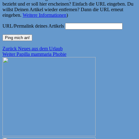
bezieht und er soll hier erscheinen? Einfach die URL eingeben. Du
willst Deinen Artikel wieder entfernen? Dann die URL erneut
eingeben.
Weitere Informationen
)
URL/Permalink deines Artikels
Beitragsnavigation
Vorheriger
Zurück
Neues aus dem Urlaub
Nächster
Beitrag:
Weiter
Papilla mammaria Phobie
Beitrag: