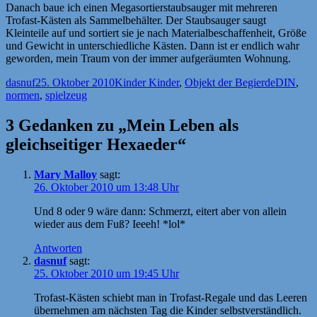
Danach baue ich einen Megasortierstaubsauger mit mehreren
Trofast-Kästen als Sammelbehälter. Der Staubsauger saugt
Kleinteile auf und sortiert sie je nach Materialbeschaffenheit, Größe
und Gewicht in unterschiedliche Kästen. Dann ist er endlich wahr
geworden, mein Traum von der immer aufgeräumten Wohnung.
Autor
Veröffentlicht
Kategorien
Schlagwö
dasnuf
25. Oktober 2010
Kinder Kinder
,
Objekt der Begierde
DIN
,
am
normen
,
spielzeug
3 Gedanken zu „Mein Leben als
gleichseitiger Hexaeder“
Mary Malloy
sagt:
26. Oktober 2010 um 13:48 Uhr
Und 8 oder 9 wäre dann: Schmerzt, eitert aber von allein
wieder aus dem Fuß? Ieeeh! *lol*
Antworten
dasnuf
sagt:
25. Oktober 2010 um 19:45 Uhr
Trofast-Kästen schiebt man in Trofast-Regale und das Leeren
übernehmen am nächsten Tag die Kinder selbstverständlich.