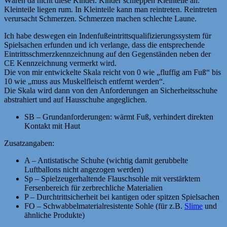
Wären da nicht diese Kinder. Kinder schleppen Kleinteile an.
Kleinteile liegen rum. In Kleinteile kann man reintreten. Reintreten
verursacht Schmerzen. Schmerzen machen schlechte Laune.
Ich habe deswegen ein Indenfußeintrittsqualifizierungssystem für
Spielsachen erfunden und ich verlange, dass die entsprechende
Eintrittsschmerzkennzeichnung auf den Gegenständen neben der
CE Kennzeichnung vermerkt wird.
Die von mir entwickelte Skala reicht von 0 wie „fluffig am Fuß“ bis
10 wie „muss aus Muskelfleisch entfernt werden“.
Die Skala wird dann von den Anforderungen an Sicherheitsschuhe
abstrahiert und auf Hausschuhe angeglichen.
SB – Grundanforderungen: wärmt Fuß, verhindert direkten
Kontakt mit Haut
Zusatzangaben:
A – Antistatische Schuhe (wichtig damit gerubbelte
Luftballons nicht angezogen werden)
Sp – Spielzeugerhaltende Flauschsohle mit verstärktem
Fersenbereich für zerbrechliche Materialien
P – Durchtrittsicherheit bei kantigen oder spitzen Spielsachen
FO – Schwabbelmaterialresistente Sohle (für z.B.
Slime
und
ähnliche Produkte)