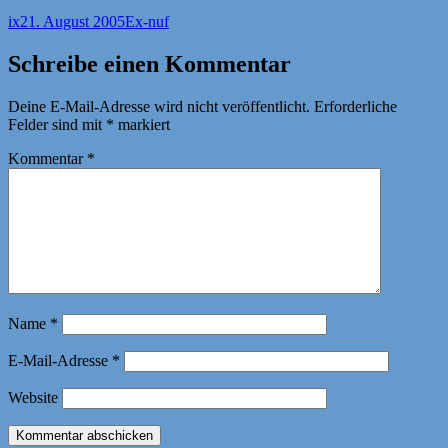
Autor
Veröffentlicht
Kategorien
ix
21. August 2005
Ex-nuf
am
Schreibe einen Kommentar
Deine E-Mail-Adresse wird nicht veröffentlicht.
Erforderliche
Felder sind mit
*
markiert
Kommentar
*
Name
*
E-Mail-Adresse
*
Website