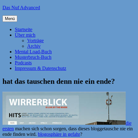
Zum
Das Nuf Advanced
Inhalt
springen
Menü
Startseite
Über mich
Vorträge
Archiv
Mental Load-Buch
Musterbruch-Buch
Podcasts
Impressum & Datenschutz
hat das tauschen denn nie ein ende?
die
ersten
machen sich schon sorgen, dass dieses bloggetausche nie ein
ende finden wird.
blogosphäre in gefahr
?