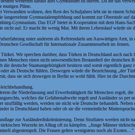
 besteht weiterhin darauf aufs Gymnasium zu dürfen. Da ihr das verweig
e mutigen Pläne.
 bei Verwandten wohnen, den Rest des Schuljahres lebt sie in einem Sc
h die langersehnte Gymnasialempfehlung und kommt zur Oberstufe auf da
Ehrenbürg-Gymnasium. Das EGF bietet in Kooperation mit dem Hans-Sa
nicht auf. Er macht ihr wenig Mut. Mit ihrem Lebenslauf würde sie das
rufserfahrung unter anderem als Referendarin am Auswärtigen Amt, in 
Deutschen Gesellschaft für Internationale Zusammenarbeit im Jemen.
rkei. Wir sprechen darüber, dass Türken in Deutschland auch nach fün
ionen Menschen einen nicht unwesentlichen Bestandteil der deutschen Be
ch die deutsche Staatsangehörigkeit besitzen und somit eigentlich ganz
 oder als Deutsche fühlen. Deswegen würde die Bezeichnung „der Türke
 mir, dass sie sich deswegen in Berlin so wohl fühlt. Hier ist die Dur
 Gleichbehandlung.
erem die Niederlassung und Erwerbstätigkeit für Menschen regelt, die n
ungsrechts, welches die Gefahrenabwehr regelt und Ausländer so per se 
r straffällig werden, werden sie nicht wie Deutsche behandelt. Neben 
Kinder in Deutschland haben oder ob sie die vermeintliche Mutterspra
undlage zur Ausländerdiskriminierung. Denn Straftaten werden nicht na
 türkischen Wurzeln im Alltag oft zu kämpfen. „Junge Männer türkisc
 kriminell abgestempelt. Die Frauen gelten wenigstens noch als Exoten…“