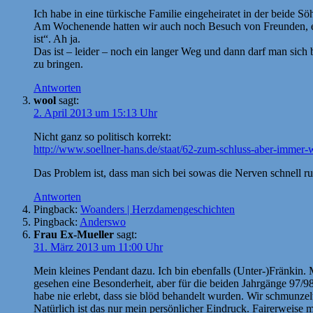
Ich habe in eine türkische Familie eingeheiratet in der beide Sö
Am Wochenende hatten wir auch noch Besuch von Freunden, ein
ist“. Ah ja.
Das ist – leider – noch ein langer Weg und dann darf man sich 
zu bringen.
Antworten
wool
sagt:
2. April 2013 um 15:13 Uhr
Nicht ganz so politisch korrekt:
http://www.soellner-hans.de/staat/62-zum-schluss-aber-immer-w
Das Problem ist, dass man sich bei sowas die Nerven schnell r
Antworten
Pingback:
Woanders | Herzdamengeschichten
Pingback:
Anderswo
Frau Ex-Mueller
sagt:
31. März 2013 um 11:00 Uhr
Mein kleines Pendant dazu. Ich bin ebenfalls (Unter-)Fränkin. 
gesehen eine Besonderheit, aber für die beiden Jahrgänge 97/98
habe nie erlebt, dass sie blöd behandelt wurden. Wir schmunze
Natürlich ist das nur mein persönlicher Eindruck. Fairerweise m