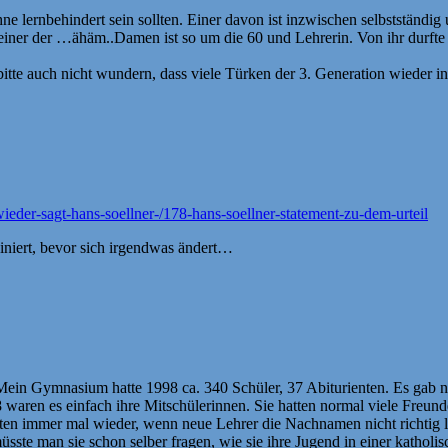
hne lernbehindert sein sollten. Einer davon ist inzwischen selbstständig
er der …ähäm..Damen ist so um die 60 und Lehrerin. Von ihr durfte ic
bitte auch nicht wundern, dass viele Türken der 3. Generation wieder i
ieder-sagt-hans-soellner-/178-hans-soellner-statement-zu-dem-urteil
uiniert, bevor sich irgendwas ändert…
Mein Gymnasium hatte 1998 ca. 340 Schüler, 37 Abiturienten. Es gab nu
 waren es einfach ihre Mitschülerinnen. Sie hatten normal viele Freunde
lten immer mal wieder, wenn neue Lehrer die Nachnamen nicht richtig 
üsste man sie schon selber fragen, wie sie ihre Jugend in einer kathol