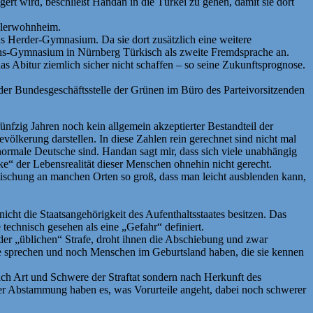
ert wird, beschließt Handan in die Türkei zu gehen, damit sie dort
hülerwohnheim.
s Herder-Gymnasium. Da sie dort zusätzlich eine weitere
chs-Gymnasium in Nürnberg Türkisch als zweite Fremdsprache an.
 Abitur ziemlich sicher nicht schaffen – so seine Zukunftsprognose.
der Bundesgeschäftsstelle der Grünen im Büro des Parteivorsitzenden
fzig Jahren noch kein allgemein akzeptierter Bestandteil der
völkerung darstellen. In diese Zahlen rein gerechnet sind nicht mal
 normale Deutsche sind. Handan sagt mir, dass sich viele unabhängig
“ der Lebensrealität dieser Menschen ohnehin nicht gerecht.
chmischung an manchen Orten so groß, dass man leicht ausblenden kann,
icht die Staatsangehörigkeit des Aufenthaltsstaates besitzen. Das
technisch gesehen als eine „Gefahr“ definiert.
der „üblichen“ Strafe, droht ihnen die Abschiebung und zwar
che sprechen und noch Menschen im Geburtsland haben, die sie kennen
ch Art und Schwere der Straftat sondern nach Herkunft des
her Abstammung haben es, was Vorurteile angeht, dabei noch schwerer