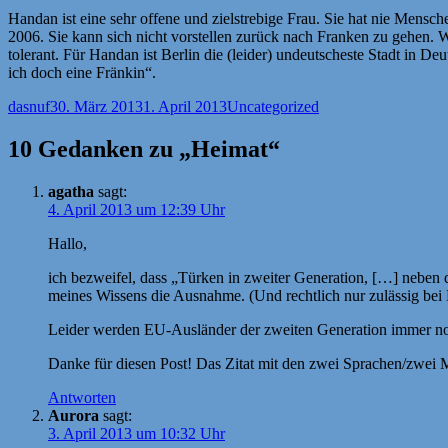
Handan ist eine sehr offene und zielstrebige Frau. Sie hat nie Mensche
2006. Sie kann sich nicht vorstellen zurück nach Franken zu gehen. Weni
tolerant. Für Handan ist Berlin die (leider) undeutscheste Stadt in D
ich doch eine Fränkin“.
Autor
Veröffentlicht
Kategorien
dasnuf
30. März 2013
1. April 2013
Uncategorized
am
10 Gedanken zu „Heimat“
agatha
sagt:
4. April 2013 um 12:39 Uhr
Hallo,
ich bezweifel, dass „Türken in zweiter Generation, […] neben de
meines Wissens die Ausnahme. (Und rechtlich nur zulässig bei E
Leider werden EU-Ausländer der zweiten Generation immer noch
Danke für diesen Post! Das Zitat mit den zwei Sprachen/zwei 
Antworten
Aurora
sagt:
3. April 2013 um 10:32 Uhr