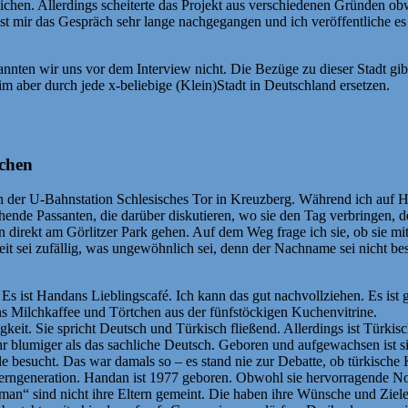
tlichen. Allerdings scheiterte das Projekt aus verschiedenen Gründen ob
 mir das Gespräch sehr lange nachgegangen und ich veröffentliche es je
n wir uns vor dem Interview nicht. Die Bezüge zu dieser Stadt gibt es
m aber durch jede x-beliebige (Klein)Stadt in Deutschland ersetzen.
schen
n der U-Bahnstation Schlesisches Tor in Kreuzberg. Während ich auf H
rechende Passanten, die darüber diskutieren, wo sie den Tag verbringen,
 direkt am Görlitzer Park gehen. Auf dem Weg frage ich sie, ob sie m
t sei zufällig, was ungewöhnlich sei, denn der Nachname sei nicht bes
 Es ist Handans Lieblingscafé. Ich kann das gut nachvollziehen. Es ist 
ns Milchkaffee und Törtchen aus der fünfstöckigen Kuchenvitrine.
keit. Sie spricht Deutsch und Türkisch fließend. Allerdings ist Türkisc
ihr blumiger als das sachliche Deutsch. Geboren und aufgewachsen ist si
hule besucht. Das war damals so – es stand nie zur Debatte, ob türkisc
 Elterngeneration. Handan ist 1977 geboren. Obwohl sie hervorragende
„man“ sind nicht ihre Eltern gemeint. Die haben ihre Wünsche und Ziele