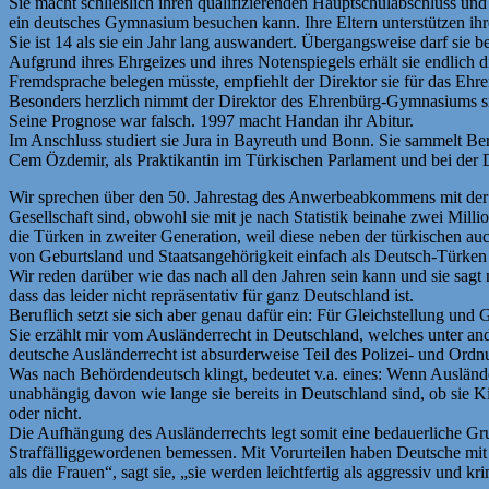
Sie macht schließlich ihren qualifizierenden Hauptschulabschluss und
ein deutsches Gymnasium besuchen kann. Ihre Eltern unterstützen ihr
Sie ist 14 als sie ein Jahr lang auswandert. Übergangsweise darf sie
Aufgrund ihres Ehrgeizes und ihres Notenspiegels erhält sie endlic
Fremdsprache belegen müsste, empfiehlt der Direktor sie für das 
Besonders herzlich nimmt der Direktor des Ehrenbürg-Gymnasiums sie 
Seine Prognose war falsch. 1997 macht Handan ihr Abitur.
Im Anschluss studiert sie Jura in Bayreuth und Bonn. Sie sammelt Be
Cem Özdemir, als Praktikantin im Türkischen Parlament und bei der 
Wir sprechen über den 50. Jahrestag des Anwerbeabkommens mit der Tü
Gesellschaft sind, obwohl sie mit je nach Statistik beinahe zwei Mill
die Türken in zweiter Generation, weil diese neben der türkischen au
von Geburtsland und Staatsangehörigkeit einfach als Deutsch-Türken
Wir reden darüber wie das nach all den Jahren sein kann und sie sagt
dass das leider nicht repräsentativ für ganz Deutschland ist.
Beruflich setzt sie sich aber genau dafür ein: Für Gleichstellung und
Sie erzählt mir vom Ausländerrecht in Deutschland, welches unter and
deutsche Ausländerrecht ist absurderweise Teil des Polizei- und Ordn
Was nach Behördendeutsch klingt, bedeutet v.a. eines: Wenn Auslände
unabhängig davon wie lange sie bereits in Deutschland sind, ob sie 
oder nicht.
Die Aufhängung des Ausländerrechts legt somit eine bedauerliche Gr
Straffälliggewordenen bemessen. Mit Vorurteilen haben Deutsche mit
als die Frauen“, sagt sie, „sie werden leichtfertig als aggressiv und