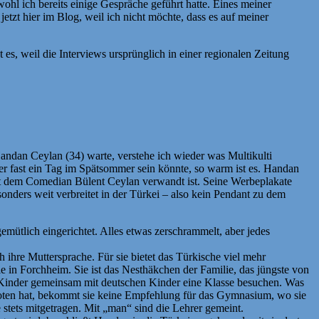
wohl ich bereits einige Gespräche geführt hatte. Eines meiner
tzt hier im Blog, weil ich nicht möchte, dass es auf meiner
, weil die Interviews ursprünglich in einer regionalen Zeitung
andan Ceylan (34) warte, verstehe ich wieder was Multikulti
 der fast ein Tag im Spätsommer sein könnte, so warm ist es. Handan
it dem Comedian Bülent Ceylan verwandt ist. Seine Werbeplakate
onders weit verbreitet in der Türkei – also kein Pendant zu dem
gemütlich eingerichtet. Alles etwas zerschrammelt, aber jedes
h ihre Muttersprache. Für sie bietet das Türkische viel mehr
e in Forchheim. Sie ist das Nesthäkchen der Familie, das jüngste von
he Kinder gemeinsam mit deutschen Kinder eine Klasse besuchen. Was
 Noten hat, bekommt sie keine Empfehlung für das Gymnasium, wo sie
 stets mitgetragen. Mit „man“ sind die Lehrer gemeint.