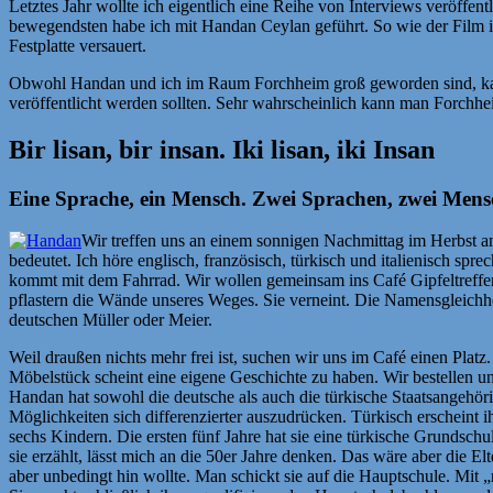
Letztes Jahr wollte ich eigentlich eine Reihe von Interviews veröffen
bewegendsten habe ich mit Handan Ceylan geführt. So wie der Film ist
Festplatte versauert.
Obwohl Handan und ich im Raum Forchheim groß geworden sind, kannte
veröffentlicht werden sollten. Sehr wahrscheinlich kann man Forchhei
Bir lisan, bir insan. Iki lisan, iki Insan
Eine Sprache, ein Mensch. Zwei Sprachen, zwei Men
Wir treffen uns an einem sonnigen Nachmittag im Herbst a
bedeutet. Ich höre englisch, französisch, türkisch und italienisch sp
kommt mit dem Fahrrad. Wir wollen gemeinsam ins Café Gipfeltreffen
pflastern die Wände unseres Weges. Sie verneint. Die Namensgleichhei
deutschen Müller oder Meier.
Weil draußen nichts mehr frei ist, suchen wir uns im Café einen Platz.
Möbelstück scheint eine eigene Geschichte zu haben. Wir bestellen u
Handan hat sowohl die deutsche als auch die türkische Staatsangehörig
Möglichkeiten sich differenzierter auszudrücken. Türkisch erscheint 
sechs Kindern. Die ersten fünf Jahre hat sie eine türkische Grundsc
sie erzählt, lässt mich an die 50er Jahre denken. Das wäre aber die
aber unbedingt hin wollte. Man schickt sie auf die Hauptschule. Mit 