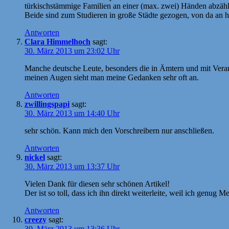
türkischstämmige Familien an einer (max. zwei) Händen abzäh
Beide sind zum Studieren in große Städte gezogen, von da an ha
Antworten
Clara Himmelhoch
sagt:
30. März 2013 um 23:02 Uhr
Manche deutsche Leute, besonders die in Ämtern und mit Veran
meinen Augen sieht man meine Gedanken sehr oft an.
Antworten
zwillingspapi
sagt:
30. März 2013 um 14:40 Uhr
sehr schön. Kann mich den Vorschreibern nur anschließen.
Antworten
nickel
sagt:
30. März 2013 um 13:37 Uhr
Vielen Dank für diesen sehr schönen Artikel!
Der ist so toll, dass ich ihn direkt weiterleite, weil ich genug
Antworten
creezy
sagt:
30. März 2013 um 13:36 Uhr