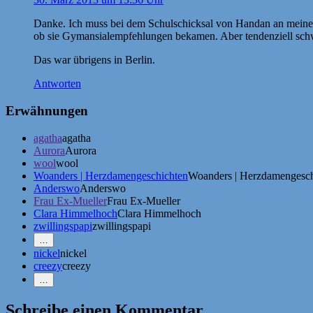
Danke. Ich muss bei dem Schulschicksal von Handan an meine vie
ob sie Gymansialempfehlungen bekamen. Aber tendenziell schw
Das war übrigens in Berlin.
Antworten
Erwähnungen
agatha
agatha
Aurora
Aurora
wool
wool
Woanders | Herzdamengeschichten
Woanders | Herzdamengesch
Anderswo
Anderswo
Frau Ex-Mueller
Frau Ex-Mueller
Clara Himmelhoch
Clara Himmelhoch
zwillingspapi
zwillingspapi
Mehr
…
Erwähnungen
nickel
nickel
zeigen
creezy
creezy
Weniger
…
Erwähnungen
zeigen
Schreibe einen Kommentar