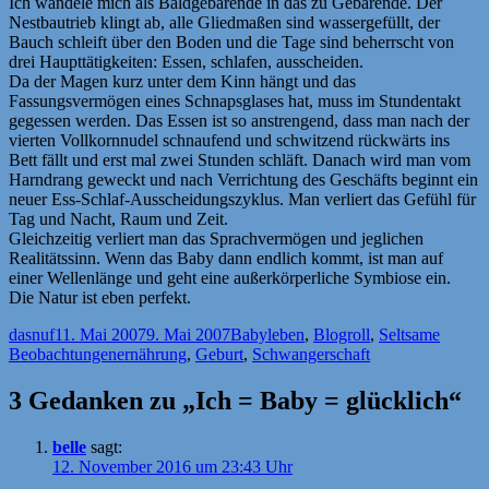
Ich wandele mich als Baldgebärende in das zu Gebärende. Der
Nestbautrieb klingt ab, alle Gliedmaßen sind wassergefüllt, der
Bauch schleift über den Boden und die Tage sind beherrscht von
drei Haupttätigkeiten: Essen, schlafen, ausscheiden.
Da der Magen kurz unter dem Kinn hängt und das
Fassungsvermögen eines Schnapsglases hat, muss im Stundentakt
gegessen werden. Das Essen ist so anstrengend, dass man nach der
vierten Vollkornnudel schnaufend und schwitzend rückwärts ins
Bett fällt und erst mal zwei Stunden schläft. Danach wird man vom
Harndrang geweckt und nach Verrichtung des Geschäfts beginnt ein
neuer Ess-Schlaf-Ausscheidungszyklus. Man verliert das Gefühl für
Tag und Nacht, Raum und Zeit.
Gleichzeitig verliert man das Sprachvermögen und jeglichen
Realitätssinn. Wenn das Baby dann endlich kommt, ist man auf
einer Wellenlänge und geht eine außerkörperliche Symbiose ein.
Die Natur ist eben perfekt.
Autor
Veröffentlicht
Kategorien
dasnuf
11. Mai 2007
9. Mai 2007
Babyleben
,
Blogroll
,
Seltsame
am
Schlagwörter
Beobachtungen
ernährung
,
Geburt
,
Schwangerschaft
3 Gedanken zu „Ich = Baby = glücklich“
belle
sagt:
12. November 2016 um 23:43 Uhr