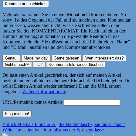
Mehr als 5x können Sie in einem Monat nicht kommentieren. So
sorry! Ist das Gegenteil der Fall und sie möchten einen Kommentar
hinterlassen, wissen aber nicht, was sie schreiben sollen, dann
nutzen Sie den KOMMENTAROMAT! Ein Klick auf einen der
Buttons unten trägt automatisch die gewählte Reaktion in das
Kommentarfeld ein. Sie müssen nur noch die Pflichtfelder "Name"
und "E-Mail" ausfüllen und den Kommentar abschicken
Du hast einen Artikel geschrieben, der sich auf meinen Artikel
bezieht und er soll hier erscheinen? Einfach die URL eingeben. Du
willst Deinen Artikel wieder entfernen? Dann die URL erneut
eingeben.
Weitere Informationen
)
URL/Permalink deines Artikels
Beitragsnavigation
Vorheriger
Zurück
Niemals Fiona oder „die Handentasche, sie muss läbän“
Nächster
Beitrag:
Weiter
Investigativer Journalismus der Spritzenklasse
Beitrag: