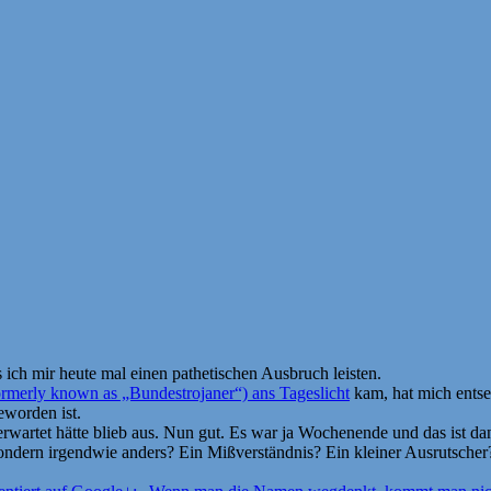
ch mir heute mal einen pathetischen Ausbruch leisten.
ormerly known as „Bundestrojaner“) ans Tageslicht
kam, hat mich entset
worden ist.
erwartet hätte blieb aus. Nun gut. Es war ja Wochenende und das ist da
sondern irgendwie anders? Ein Mißverständnis? Ein kleiner Ausrutscher