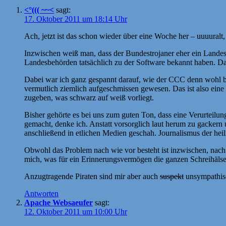
<°((( ~~<
sagt:
17. Oktober 2011 um 18:14 Uhr
Ach, jetzt ist das schon wieder über eine Woche her – uuuuralt,
Inzwischen weiß man, dass der Bundestrojaner eher ein Landestro
Landesbehörden tatsächlich zu der Software bekannt haben. D
Dabei war ich ganz gespannt darauf, wie der CCC denn wohl b
vermutlich ziemlich aufgeschmissen gewesen. Das ist also eine 
zugeben, was schwarz auf weiß vorliegt.
Bisher gehörte es bei uns zum guten Ton, dass eine Verurteilung
gemacht, denke ich. Anstatt vorsorglich laut herum zu gackern
anschließend in etlichen Medien geschah. Journalismus der hei
Obwohl das Problem nach wie vor besteht ist inzwischen, nach 
mich, was für ein Erinnerungsvermögen die ganzen Schreihäls
Anzugtragende Piraten sind mir aber auch
suspekt
unsympathis
Antworten
Apache Websaeufer
sagt:
12. Oktober 2011 um 10:00 Uhr