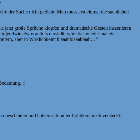
.
wäre der Sache nicht gedient. Man muss erst einmal die sachlichen
 sie jetzt große Sprüche klopfen und dramatische Gesten inszenieren
h irgendwie etwas anders darstellt, wäre das wieder mal ein
putern, aber in Wirklichkeint blaaahblaaablaah…“
Bedeutung. :)
o bescheiden und haben sich hinter Politikersprech versteckt.