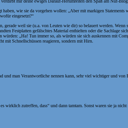
am verdirbt mir deine ewiges Darauf-Herumreiten den Spaß am Nuf-Blog
egt haben, wie sie da vorgehen wollen: „Aber mit markigen Statements 
wofür eingesetzt?“
in, gerade weil sie (u.a. von Leuten wie dir) so belauert werden. Wenn
andten Festplatten gefälschtes Material enthielten oder die Sachlage sic
gen würden: „Ha! Tun immer so, als würden sie sich auskennen mit Com
icht mit Schnellschüssen reagieren, sondern mit Hirn.
nd und man Verantwortliche nennen kann, sehr viel wichtiger und von 
s wirklich zutreffen, dass“ und dann tamtam. Sonst waren sie ja nicht s