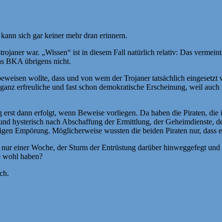
 kann sich gar keiner mehr dran erinnern.
janer war. „Wissen“ ist in diesem Fall natürlich relativ: Das vermeint
as BKA übrigens nicht.
eweisen wollte, dass und von wem der Trojaner tatsächlich eingesetz
ganz erfreuliche und fast schon demokratische Erscheinung, weil auch v
 erst dann erfolgt, wenn Beweise vorliegen. Da haben die Piraten, die 
 und hysterisch nach Abschaffung der Ermittlung, der Geheimdienste, d
ligen Empörung. Möglicherweise wussten die beiden Piraten nur, dass 
nur einer Woche, der Sturm der Entrüstung darüber hinweggefegt und ha
e wohl haben?
ch.