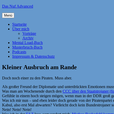
Zum
Das Nuf Advanced
Inhalt
springen
Menü
Startseite
Über mich
Vorträge
Archiv
Mental Load-Buch
Musterbruch-Buch
Podcasts
Impressum & Datenschutz
Kleiner Ausbruch am Rande
Doch noch einer zu den Piraten. Muss aber.
Als großer Freund der Diplomatie und unterdrückten Emotionen muss i
Was man am Wochenende durch den
CCC über den Staatstrojaner (f
Gefühle in einem hoch steigen mögen, wenn man in der DDR groß ge
Was ich mir nun – und eben leider doch gerade von der Piratenpartei 
Kabul, also erst Mal abwarten? Vielleicht doch kein Bundestrojaner 
Nein! Nein! Nein!