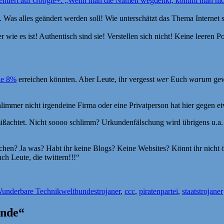
tiert auf Google+: „Wenn man die Namen wegdenkt, kommt man nicht 
t. Was alles geändert werden soll! Wie unterschätzt das Thema Internet 
r wie es ist! Authentisch sind sie! Verstellen sich nicht! Keine leere
ne 8%
erreichen könnten. Aber Leute, ihr vergesst
wer
Euch
warum
gew
limmer nicht irgendeine Firma oder eine Privatperson hat hier gegen e
achtet. Nicht soooo schlimm? Urkundenfälschung wird übrigens u.a. so
hen? Ja was? Habt ihr keine Blogs? Keine Websites? Könnt ihr nicht öff
h Leute, die twittern!!!“
Schlagwörter
underbare Technikwelt
bundestrojaner
,
ccc
,
piratenpartei
,
staatstrojaner
ande“