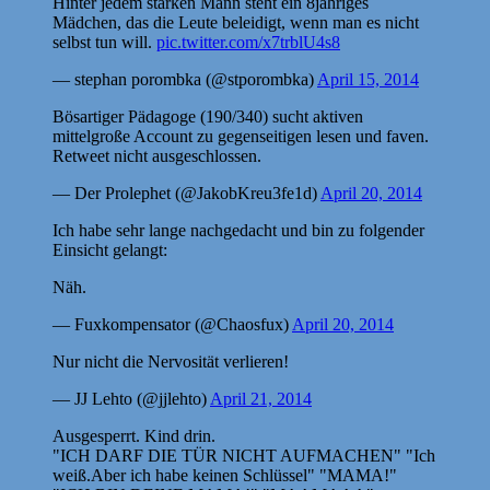
Hinter jedem starken Mann steht ein 8jähriges
Mädchen, das die Leute beleidigt, wenn man es nicht
selbst tun will.
pic.twitter.com/x7trblU4s8
— stephan porombka (@stporombka)
April 15, 2014
Bösartiger Pädagoge (190/340) sucht aktiven
mittelgroße Account zu gegenseitigen lesen und faven.
Retweet nicht ausgeschlossen.
— Der Prolephet (@JakobKreu3fe1d)
April 20, 2014
Ich habe sehr lange nachgedacht und bin zu folgender
Einsicht gelangt:
Näh.
— Fuxkompensator (@Chaosfux)
April 20, 2014
Nur nicht die Nervosität verlieren!
— JJ Lehto (@jjlehto)
April 21, 2014
Ausgesperrt. Kind drin.
"ICH DARF DIE TÜR NICHT AUFMACHEN" "Ich
weiß.Aber ich habe keinen Schlüssel" "MAMA!"