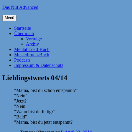
Zum
Das Nuf Advanced
Inhalt
springen
Menü
Startseite
Über mich
Vorträge
Archiv
Mental Load-Buch
Musterbruch-Buch
Podcasts
Impressum & Datenschutz
Lieblingstweets 04/14
"Mama, bist du schon entspannt?"
"Nein"
"Jetzt?"
"Nein."
"Wann bist du fertig?"
"Bald"
"Mama, bist du jetzt entspannt?"