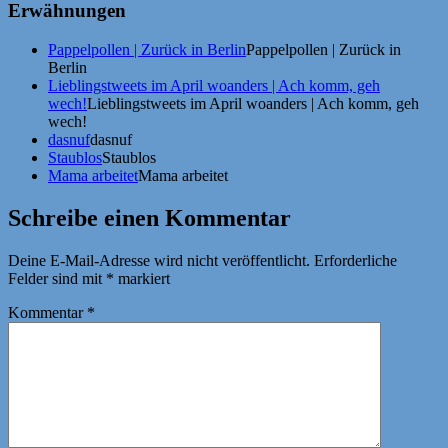
Erwähnungen
Pappelpollen | Zurück in Berlin
Pappelpollen | Zurück in
Berlin
Lieblingstweets im April woanders | Ach komm, geh
wech!
Lieblingstweets im April woanders | Ach komm, geh
wech!
dasnuf
dasnuf
Staublos
Staublos
Mama arbeitet
Mama arbeitet
Schreibe einen Kommentar
Deine E-Mail-Adresse wird nicht veröffentlicht.
Erforderliche
Felder sind mit
*
markiert
Kommentar
*