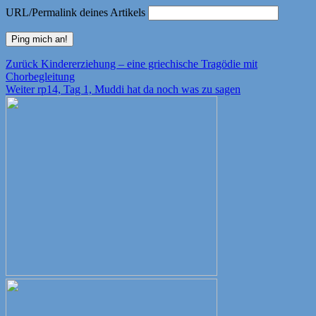
URL/Permalink deines Artikels
Beitragsnavigation
Vorheriger
Zurück
Kindererziehung – eine griechische Tragödie mit
Beitrag:
Chorbegleitung
Nächster
Weiter
rp14, Tag 1, Muddi hat da noch was zu sagen
Beitrag: