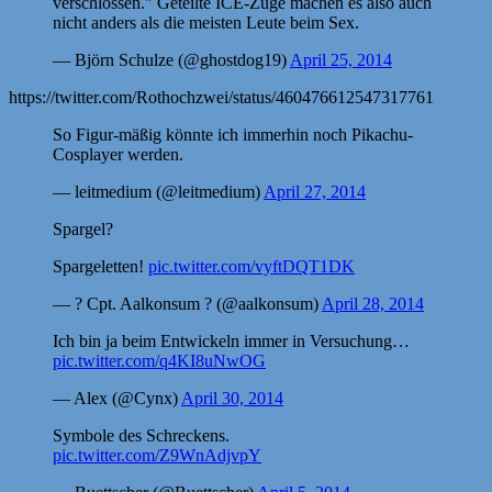
verschlossen." Geteilte ICE-Züge machen es also auch
nicht anders als die meisten Leute beim Sex.
— Björn Schulze (@ghostdog19)
April 25, 2014
https://twitter.com/Rothochzwei/status/460476612547317761
So Figur-mäßig könnte ich immerhin noch Pikachu-
Cosplayer werden.
— leitmedium (@leitmedium)
April 27, 2014
Spargel?
Spargeletten!
pic.twitter.com/vyftDQT1DK
— ? Cpt. Aalkonsum ? (@aalkonsum)
April 28, 2014
Ich bin ja beim Entwickeln immer in Versuchung…
pic.twitter.com/q4KI8uNwOG
— Alex (@Cynx)
April 30, 2014
Symbole des Schreckens.
pic.twitter.com/Z9WnAdjvpY