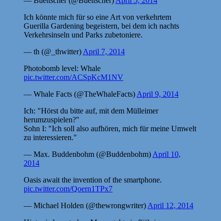
— Buettscher (@Buettscher)
April 5, 2014
Ich könnte mich für so eine Art von verkehrtem
Guerilla Gardening begeistern, bei dem ich nachts
Verkehrsinseln und Parks zubetoniere.
— th (@_thwitter)
April 7, 2014
Photobomb level: Whale
pic.twitter.com/ACSpKcM1NV
— Whale Facts (@TheWhaleFacts)
April 9, 2014
Ich: "Hörst du bitte auf, mit dem Mülleimer
herumzuspielen?"
Sohn I: "Ich soll also aufhören, mich für meine Umwelt
zu interessieren."
— Max. Buddenbohm (@Buddenbohm)
April 10,
2014
Oasis await the invention of the smartphone.
pic.twitter.com/Qoern1TPx7
— Michael Holden (@thewrongwriter)
April 12, 2014