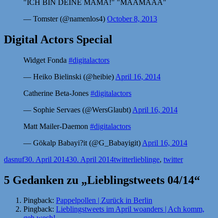
"ICH BIN DEINE MAMA!" "MAAMAAA"
— Tomster (@namenlos4)
October 8, 2013
Digital Actors Special
Widget Fonda
#digitalactors
— Heiko Bielinski (@heibie)
April 16, 2014
Catherine Beta-Jones
#digitalactors
— Sophie Servaes (@WersGlaubt)
April 16, 2014
Matt Mailer-Daemon
#digitalactors
— Gökalp Babayi?it (@G_Babayigit)
April 16, 2014
Autor
Veröffentlicht
Kategorien
Schlagwörter
dasnuf
30. April 2014
30. April 2014
twitter
lieblinge
,
twitter
am
5 Gedanken zu „Lieblingstweets 04/14“
Pingback:
Pappelpollen | Zurück in Berlin
Pingback:
Lieblingstweets im April woanders | Ach komm,
geh wech!