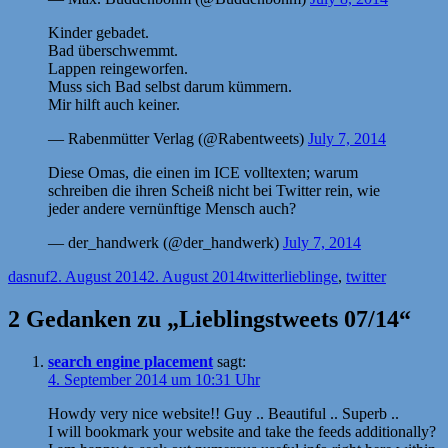
Kinder gebadet.
Bad überschwemmt.
Lappen reingeworfen.
Muss sich Bad selbst darum kümmern.
Mir hilft auch keiner.
— Rabenmütter Verlag (@Rabentweets)
July 7, 2014
Diese Omas, die einen im ICE volltexten; warum
schreiben die ihren Scheiß nicht bei Twitter rein, wie
jeder andere vernünftige Mensch auch?
— der_handwerk (@der_handwerk)
July 7, 2014
Autor
Veröffentlicht
Kategorien
Schlagwörter
dasnuf
2. August 2014
2. August 2014
twitter
lieblinge
,
twitter
am
2 Gedanken zu „Lieblingstweets 07/14“
search engine placement
sagt:
4. September 2014 um 10:31 Uhr
Howdy very nice website!! Guy .. Beautiful .. Superb ..
I will bookmark your website and take the feeds additionally?