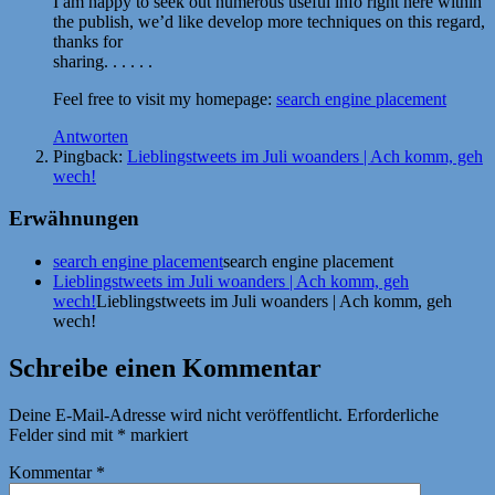
I am happy to seek out numerous useful info right here within
the publish, we’d like develop more techniques on this regard,
thanks for
sharing. . . . . .
Feel free to visit my homepage:
search engine placement
Antworten
Pingback:
Lieblingstweets im Juli woanders | Ach komm, geh
wech!
Erwähnungen
search engine placement
search engine placement
Lieblingstweets im Juli woanders | Ach komm, geh
wech!
Lieblingstweets im Juli woanders | Ach komm, geh
wech!
Schreibe einen Kommentar
Deine E-Mail-Adresse wird nicht veröffentlicht.
Erforderliche
Felder sind mit
*
markiert
Kommentar
*