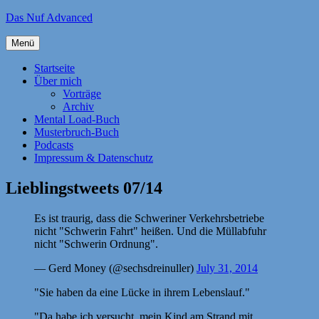
Zum
Das Nuf Advanced
Inhalt
springen
Menü
Startseite
Über mich
Vorträge
Archiv
Mental Load-Buch
Musterbruch-Buch
Podcasts
Impressum & Datenschutz
Lieblingstweets 07/14
Es ist traurig, dass die Schweriner Verkehrsbetriebe
nicht "Schwerin Fahrt" heißen. Und die Müllabfuhr
nicht "Schwerin Ordnung".
— Gerd Money (@sechsdreinuller)
July 31, 2014
"Sie haben da eine Lücke in ihrem Lebenslauf."
"Da habe ich versucht, mein Kind am Strand mit