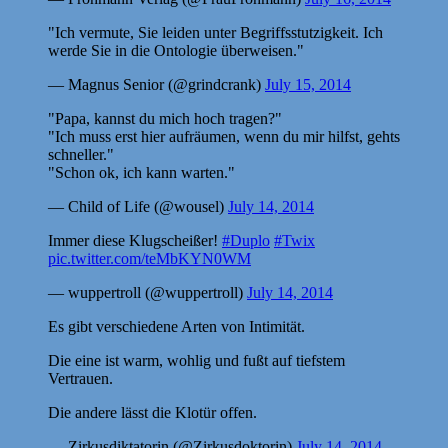
"Ich vermute, Sie leiden unter Begriffsstutzigkeit. Ich
werde Sie in die Ontologie überweisen."
— Magnus Senior (@grindcrank)
July 15, 2014
"Papa, kannst du mich hoch tragen?"
"Ich muss erst hier aufräumen, wenn du mir hilfst, gehts
schneller."
"Schon ok, ich kann warten."
— Child of Life (@wousel)
July 14, 2014
Immer diese Klugscheißer!
#Duplo
#Twix
pic.twitter.com/teMbKYN0WM
— wuppertroll (@wuppertroll)
July 14, 2014
Es gibt verschiedene Arten von Intimität.
Die eine ist warm, wohlig und fußt auf tiefstem
Vertrauen.
Die andere lässt die Klotür offen.
— Zirkusdiktatorin (@Zirkusdoktorin)
July 14, 2014