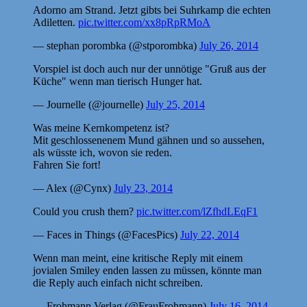
Adorno am Strand. Jetzt gibts bei Suhrkamp die echten
Adiletten.
pic.twitter.com/xx8pRpRMoA
— stephan porombka (@stporombka)
July 26, 2014
Vorspiel ist doch auch nur der unnötige "Gruß aus der
Küche" wenn man tierisch Hunger hat.
— Journelle (@journelle)
July 25, 2014
Was meine Kernkompetenz ist?
Mit geschlossenenem Mund gähnen und so aussehen,
als wüsste ich, wovon sie reden.
Fahren Sie fort!
— Alex (@Cynx)
July 23, 2014
Could you crush them?
pic.twitter.com/lZfhdLEqF1
— Faces in Things (@FacesPics)
July 22, 2014
Wenn man meint, eine kritische Reply mit einem
jovialen Smiley enden lassen zu müssen, könnte man
die Reply auch einfach nicht schreiben.
— Frohmann Verlag (@FrauFrohmann)
July 16, 2014